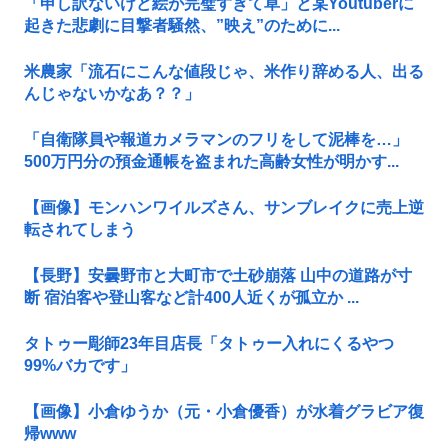
「申し訳ないけど絵が完璧すぎて草」と某Youtuberに
起きた悲劇に目撃者騒然、”映え”のために...
米農家「流石にこんな値段じゃ、米作り辞める人、出る
んじゃないかなあ？？」
「自衛隊員や報道カメラマンのフリをして泥棒を…」
500万円分の預金通帳を盗まれた高齢女性が明かす...
【画像】モンハンワイルズさん、サンブレイクに売上逆
転されてしまう
【長野】安曇野市と大町市で土砂崩落 山中の道路が寸
断 宿泊客や登山客など計400人近くが孤立か ...
タトゥー彫師23年目店長「タトゥー入れにくるやつ
99%バカです」
【画像】小倉ゆうか（元・小倉優香）が水着グラビア復
帰www