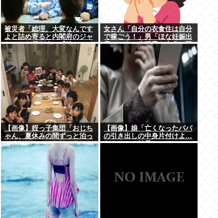
被災者「総理、大変なんです
女さん「自分の衣食住は自分
よと詰め寄ると内閣府のジャ
で稼ごう！」男「ほな妊娠出
ケットを着た人に『静かに 』
産のときの生活費も自分で貯
とすごまれた」
めてな」女さん「──世界か
ら色が消えた」
【画像】姪っ子集団「おじち
【画像】娘「亡くなったパパ
ゃん、夏休みの間ずっと泊っ
の引き出しの中身片付けよ…
てくね」
あっ、」⇒結果！