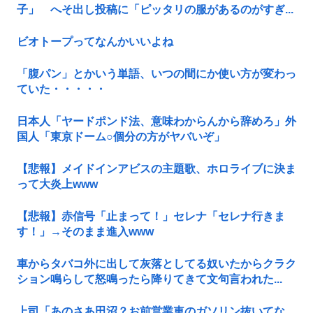
子」 へそ出し投稿に「ピッタリの服があるのがすぎ...
ビオトープってなんかいいよね
「腹パン」とかいう単語、いつの間にか使い方が変わっ
ていた・・・・・
日本人「ヤードポンド法、意味わからんから辞めろ」外
国人「東京ドーム○個分の方がヤバいぞ」
【悲報】メイドインアビスの主題歌、ホロライブに決ま
って大炎上www
【悲報】赤信号「止まって！」セレナ「セレナ行きま
す！」→そのまま進入www
車からタバコ外に出して灰落としてる奴いたからクラク
ション鳴らして怒鳴ったら降りてきて文句言われた...
上司「あのさあ田沼？お前営業車のガソリン抜いてな