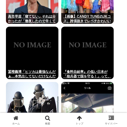
高市早苗「寝てない」それは分
【画像】CANDY TUNEのJKコ
かったが「徹夜したので辛くて
ス、誇張抜きでレベチかわいい
宿題やってません」って言う奴
www 【Pickup08082959】
高市早苗以外に見たことないの
だが
冨樫義博「ヒソカは最強なんだ
『食料自給率』の低い日本が
ぁ…本気出してないだけなんだ
「核兵器で国を守る！」って、
ぁ…」 こいつのこの情熱なんな
頭おかしくね？食べ物止められ
の？
たら終わりじゃん
ホーム
検索
トップ
サイドバー