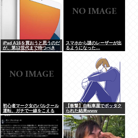
iPad A16を買おうと思うのだ
スマホから謎のレーザーが出
が、第12世代まで待つべき
るようになった…
か？まだ価格が上がっていく
ようなら、いま買っときたい
が…
初心者マーク女のパルクール
【衝撃】自転車屋でボッタク
運転、ガチで一線をこえる
られた結果www