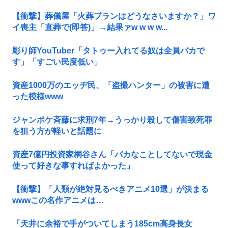
【衝撃】葬儀屋「火葬プランはどうなさいますか？」ワ
イ喪主「直葬で(即答)」→結果ァw w w w...
彫り師YouTuber「タトゥー入れてる奴は全員バカで
す」「すごい民度低い」
資産1000万のエッヂ民、「盗撮ハンター」の被害に遭
った模様www
ジャンポケ斉藤に求刑7年→うっかり殺して傷害致死罪
を狙う方が軽いと話題に
資産7億円投資家桐谷さん「バカなことしてないで現金
使って好きな事すればよかった」
【衝撃】「人類が絶対見るべきアニメ10選」が決まる
wwwこの名作アニメは…
「天井に余裕で手がついてしまう185cm高身長女