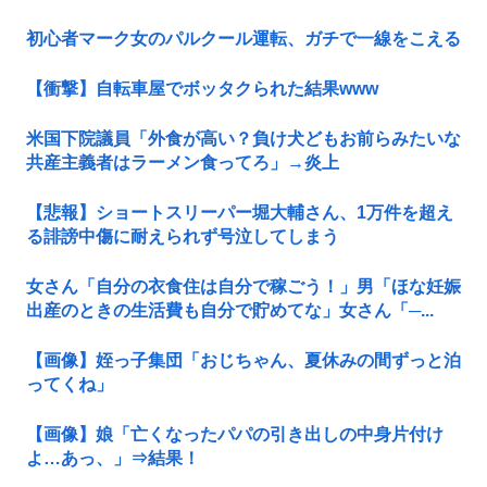
初心者マーク女のパルクール運転、ガチで一線をこえる
【衝撃】自転車屋でボッタクられた結果www
米国下院議員「外食が高い？負け犬どもお前らみたいな
共産主義者はラーメン食ってろ」→炎上
【悲報】ショートスリーパー堀大輔さん、1万件を超え
る誹謗中傷に耐えられず号泣してしまう
女さん「自分の衣食住は自分で稼ごう！」男「ほな妊娠
出産のときの生活費も自分で貯めてな」女さん「─...
【画像】姪っ子集団「おじちゃん、夏休みの間ずっと泊
ってくね」
【画像】娘「亡くなったパパの引き出しの中身片付け
よ…あっ、」⇒結果！