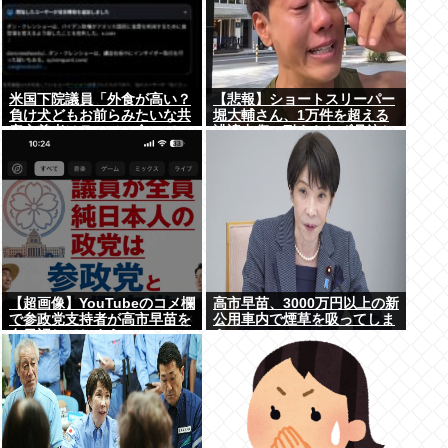
米国下院議員「外食が高い？
【悲報】ショートスリーパー
負け犬どもお前らみたいな共
堀大輔さん、1万件を超える
産主義者はラーメン食って
誹謗中傷に耐えられず号泣し
ろ」→炎上
てしまう
【超画像】YouTubeのコメ欄
高市早苗、3000万円以上の新
で参政党支持者が高市早苗を
公用車内で煙草を吸ってしま
在日認してしまうwww
う…