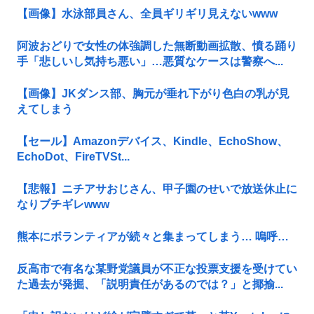
【画像】水泳部員さん、全員ギリギリ見えないwww
阿波おどりで女性の体強調した無断動画拡散、憤る踊り
手「悲しいし気持ち悪い」…悪質なケースは警察へ...
【画像】JKダンス部、胸元が垂れ下がり色白の乳が見
えてしまう
【セール】Amazonデバイス、Kindle、EchoShow、
EchoDot、FireTVSt...
【悲報】ニチアサおじさん、甲子園のせいで放送休止に
なりブチギレwww
熊本にボランティアが続々と集まってしまう… 嗚呼…
反高市で有名な某野党議員が不正な投票支援を受けてい
た過去が発掘、「説明責任があるのでは？」と揶揄...