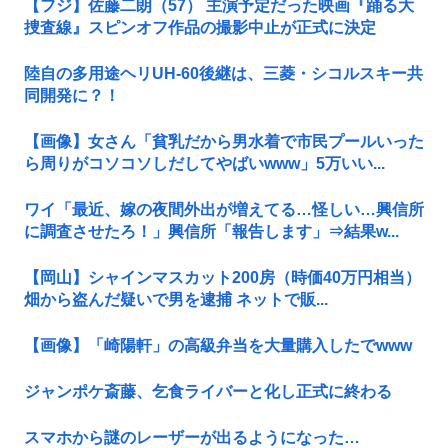
【フジ】佐藤二朗（57） 主演予定だった映画『踊る大
捜査線』スピンオフ作品の撮影中止が正式に決定
陸自の多用途ヘリUH-60後継は、三菱・シコルスキー共
同開発に？！
【画像】女さん「貧乳だから男水着で市民プールいった
ら周りがコソコソしだしてやばいwww」5万いい...
ワイ「最近、嫁の夜間外出が増えてる…怪しい…興信所
に調査させたろ！」興信所「報告します」⇒結果w...
【岡山】シャインマスカット200房（時価40万円相当）
畑から盗んだ疑いで男を逮捕 ネットで販...
【画像】「崎陽軒」の高級弁当を大量購入したでwww
ジャンポケ斎藤、乞食ライバーと化し正式に終わる
スマホから謎のレーザーが出るようになった…