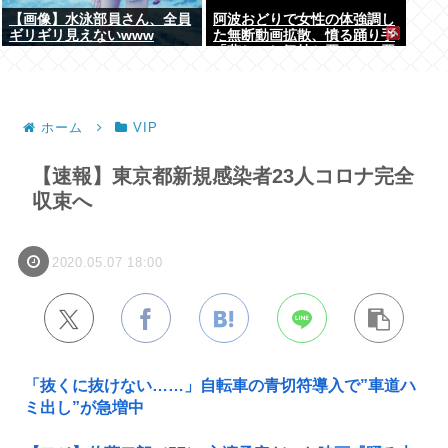
【画像】水泳部員さん、全員
阿波おどりで女性の体強調し
ギリギリ見えないwww
た無断動画拡散、憤る踊り手
「悲しいし気持ち悪い」…悪
質なケースは警察への相談検
討
ホーム
VIP
【速報】東京都新規感染者23人コロナ完全
収束へ
2020.05.07 18:00
「抜くに抜けない……」自転車の青切符導入で”車道ハ
ミ出し”が急増中