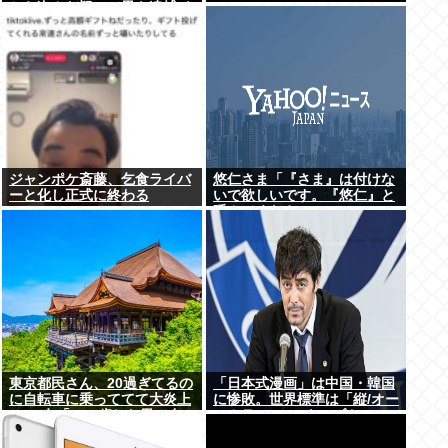
から盗んだ疑いで男を逮捕 ネ
ットで販売
ジャンポケ斎藤、乞食ライバ
悠仁さま「『さま』は付けな
ーと化し正式に終わる
いで欲しいです。『悠仁』と
呼んでください」
東京都民さん、20過ぎてるの
「日本式漫画」は中国・韓国
に自転車に乗っててて大炎上
に惨敗。世界標準は「縦/オー
www女「いい歳した男で自
ルカラー」の”ウェブトゥー
転車に乗るのは知的障がい者
ン”に
だけだよ？