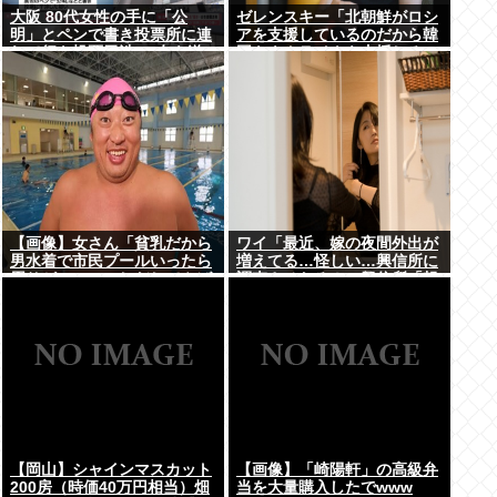
大阪 80代女性の手に「公
ゼレンスキー「北朝鮮がロシ
明」とペンで書き投票所に連
アを支援しているのだから韓
れて行き投票干渉 60女を送
国もウクライナを支援しろ」
検【いさ酒場】
【画像】女さん「貧乳だから
ワイ「最近、嫁の夜間外出が
男水着で市民プールいったら
増えてる…怪しい…興信所に
周りがコソコソしだしてやば
調査させたろ！」興信所「報
いwww」5万いいね
告します」⇒結果www
【岡山】シャインマスカット
【画像】「崎陽軒」の高級弁
200房（時価40万円相当）畑
当を大量購入したでwww