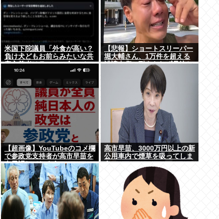
米国下院議員「外食が高い？
【悲報】ショートスリーパー
負け犬どもお前らみたいな共
堀大輔さん、1万件を超える
産主義者はラーメン食って
誹謗中傷に耐えられず号泣し
ろ」→炎上
てしまう
【超画像】YouTubeのコメ欄
高市早苗、3000万円以上の新
で参政党支持者が高市早苗を
公用車内で煙草を吸ってしま
在日認してしまうwww
う…