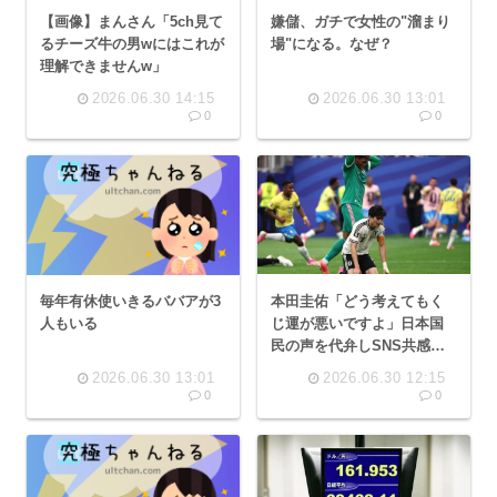
【画像】まんさん「5ch見て
嫌儲、ガチで女性の"溜まり
るチーズ牛の男wにはこれが
場"になる。なぜ？
理解できませんw」
2026.06.30 14:15
2026.06.30 13:01
0
0
本田圭佑「どう考えてもく
毎年有休使いきるババアが3
じ運が悪いですよ」日本国
人もいる
民の声を代弁しSNS共感
「よくぞ言ってくれた」
2026.06.30 13:01
2026.06.30 12:15
0
0