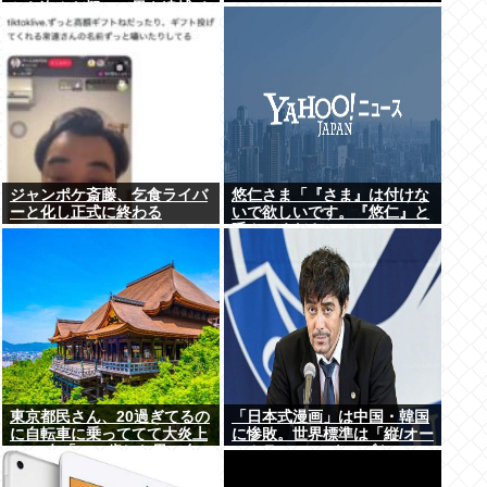
から盗んだ疑いで男を逮捕 ネ
ットで販売
ジャンポケ斎藤、乞食ライバ
悠仁さま「『さま』は付けな
ーと化し正式に終わる
いで欲しいです。『悠仁』と
呼んでください」
東京都民さん、20過ぎてるの
「日本式漫画」は中国・韓国
に自転車に乗っててて大炎上
に惨敗。世界標準は「縦/オー
www女「いい歳した男で自
ルカラー」の”ウェブトゥー
転車に乗るのは知的障がい者
ン”に
だけだよ？