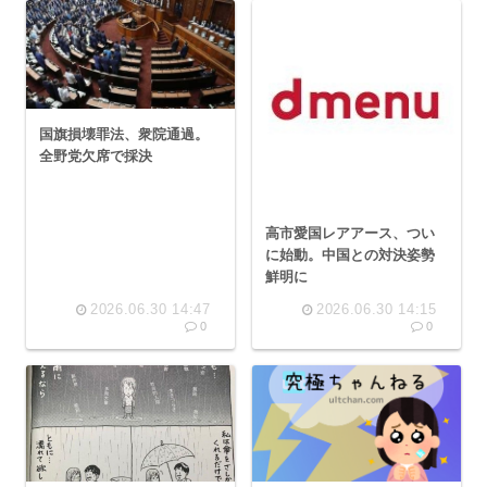
国旗損壊罪法、衆院通過。
全野党欠席で採決
高市愛国レアアース、つい
に始動。中国との対決姿勢
鮮明に
2026.06.30 14:47
2026.06.30 14:15
0
0