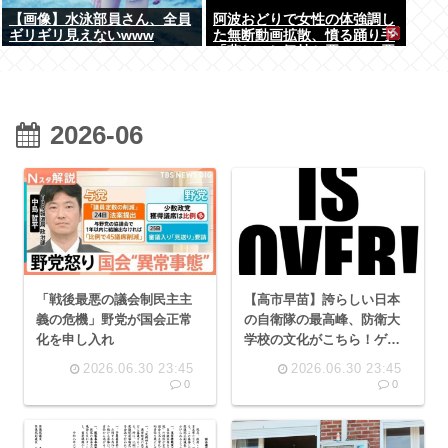
【画像】水泳部員さん、全員
阿波おどりで女性の体強調し
ギリギリ見えないwww
た無断動画拡散、憤る踊り手
「悲しいし気持ち悪い」…悪
質なケースは警察への相談検
討
2026-06
「戦後最悪の議会制民主主
【高市早苗】誇らしい日本
義の危機」野党が国会正常
の自衛隊の最高峰、防衛大
化を申し入れ
学校の文化がこちら！ゲイ
向け風俗利用強要、尻に異
2026.06.30 23:45
2026.06.30 23:45
物を挿入etc…
0
0