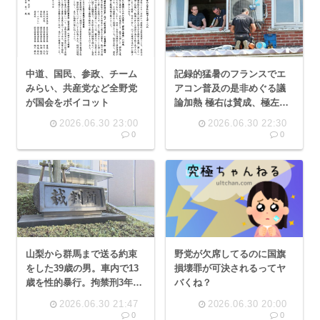
中道、国民、参政、チーム
記録的猛暑のフランスでエ
みらい、共産党など全野党
アコン普及の是非めぐる議
が国会をボイコット
論加熱 極右は賛成、極左は
反対
2026.06.30 23:00
2026.06.30 22:30
0
0
山梨から群馬まで送る約束
野党が欠席してるのに国旗
をした39歳の男。車内で13
損壊罪が可決されるってヤ
歳を性的暴行。拘禁刑3年、
バくね？
執行猶予5年の有罪判
2026.06.30 21:47
2026.06.30 20:00
0
0