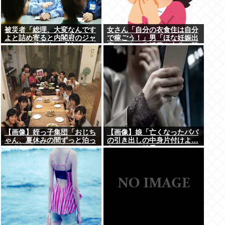
被災者「総理、大変なんです
女さん「自分の衣食住は自分
よと詰め寄ると内閣府のジャ
で稼ごう！」男「ほな妊娠出
ケットを着た人に『静かに 』
産のときの生活費も自分で貯
とすごまれた」
めてな」女さん「──世界か
ら色が消えた」
【画像】姪っ子集団「おじち
【画像】娘「亡くなったパパ
ゃん、夏休みの間ずっと泊っ
の引き出しの中身片付けよ…
てくね」
あっ、」⇒結果！