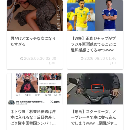
男だけどエッチな女になり
【W杯】正直ジャップがブ
たすぎる
ラジル🇧🇷舐めてることに
違和感感じてるやつwww
2026.06.30 02:30
2026.06.30 01:46
0
0
ネトウヨ「杉並区長選は岸
【動画】スクーター女、ノ
本に入れるな！反日共産し
ーブレーキで車に突っ込ん
ばき隊中国韓国シンパ！」
でしまうwww→原因がヤバ
→普通に再選
いと話題に