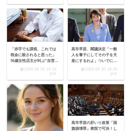
「赤字でも課税、これでは
高市早苗、閣議決定「一般
税金に殺されると思った」
人を養子にしてその子を天
56歳女性店主が叫ぶ”自営業
皇にするわよ」ついでに女
貧困”のリアル
性皇族は【二流】皇族にな
2026.06.30 19:16
2026.06.30 18:45
る模様
0
0
高市早苗の肝いり政策「国
旗損壊罪」衆院で可決！し