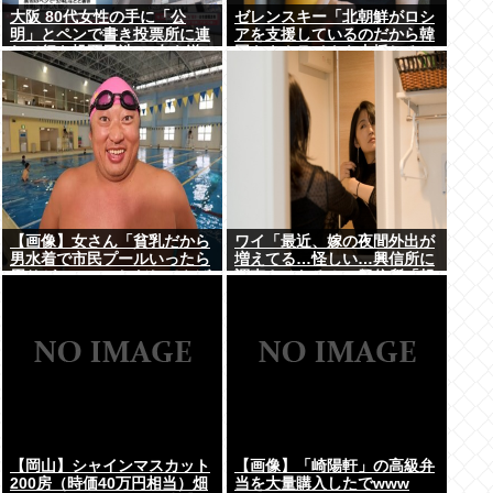
大阪 80代女性の手に「公
ゼレンスキー「北朝鮮がロシ
明」とペンで書き投票所に連
アを支援しているのだから韓
れて行き投票干渉 60女を送
国もウクライナを支援しろ」
検【いさ酒場】
【画像】女さん「貧乳だから
ワイ「最近、嫁の夜間外出が
男水着で市民プールいったら
増えてる…怪しい…興信所に
周りがコソコソしだしてやば
調査させたろ！」興信所「報
いwww」5万いいね
告します」⇒結果www
【岡山】シャインマスカット
【画像】「崎陽軒」の高級弁
200房（時価40万円相当）畑
当を大量購入したでwww