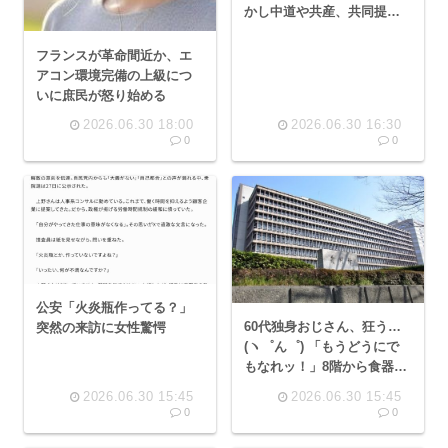
かし中道や共産、共同提出
した国民民主党、参政党、
自民の岩屋も採決に欠席
フランスが革命間近か、エ
アコン環境完備の上級につ
いに庶民が怒り始める
2026.06.30 18:00
2026.06.30 16:30
0
0
公安「火炎瓶作ってる？」
60代独身おじさん、狂う…
突然の来訪に女性驚愕
(ヽ゜ん゜) 「もうどうにで
もなれッ！」8階から食器や
花瓶、スマホ等を投げ捨て
2026.06.30 15:45
2026.06.30 15:45
下の車を破壊
0
0