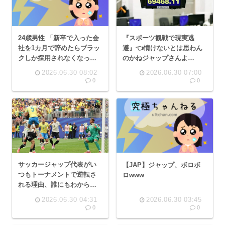
『スポーツ観戦で現実逃
24歳男性 「新卒で入った会
避』👈情けないとは思わん
社を1カ月で辞めたらブラッ
のかねジャップさんよ…
クしか採用されなくなっ
た」
2026.06.30 08:02
2026.06.30 07:00
0
0
サッカージャップ代表がい
【JAP】ジャップ、ボロボ
つもトーナメントで逆転さ
ロwww
れる理由、誰にもわからな
い
2026.06.30 04:31
2026.06.30 03:45
0
0