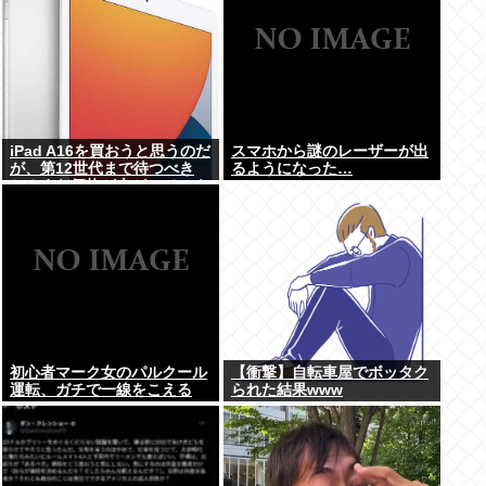
iPad A16を買おうと思うのだ
スマホから謎のレーザーが出
が、第12世代まで待つべき
るようになった…
か？まだ価格が上がっていく
ようなら、いま買っときたい
が…
初心者マーク女のパルクール
【衝撃】自転車屋でボッタク
運転、ガチで一線をこえる
られた結果www