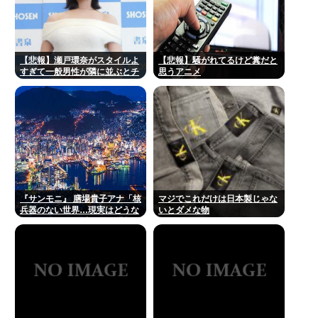
【悲報】瀬戸環奈がスタイルよ
【悲報】騒がれてるけど糞だと
すぎて一般男性が隣に並ぶとチ
思うアニメ
ンチクリンに見えてしまう
『サンモニ』 膳場貴子アナ「核
マジでこれだけは日本製じゃな
兵器のない世界…現実はどうな
いとダメな物
のでしょう」 長崎への原爆投下
から81年の日に