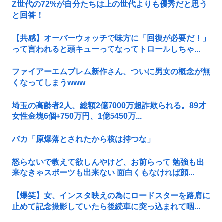
Z世代の72%が自分たちは上の世代よりも優秀だと思う
と回答！
【共感】オーバーウォッチで味方に「回復が必要だ！」
って言われると頭キューってなってトロールしちゃ...
ファイアーエムブレム新作さん、ついに男女の概念が無
くなってしまうwww
埼玉の高齢者2人、総額2億7000万超詐欺られる。89才
女性金塊6個+750万円、1億5450万...
バカ「原爆落とされたから核は持つな」
怒らないで教えて欲しんやけど、お前らって 勉強も出
来なきゃスポーツも出来ない 面白くもなければ顔...
【爆笑】女、インスタ映えの為にロードスターを路肩に
止めて記念撮影していたら後続車に突っ込まれて咽...