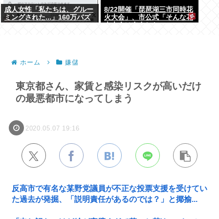
成人女性「私たちは、グルー
8/22開催「琵琶湖三市同時花
ミングされた...」160万バズ
火大会」、市公式「そんな花
www
火大会は存在しない」→ SNS
阿鼻叫喚
ホーム
嫌儲
東京都さん、家賃と感染リスクが高いだけ
の最悪都市になってしまう
2020.05.07 19:16
反高市で有名な某野党議員が不正な投票支援を受けてい
た過去が発掘、「説明責任があるのでは？」と揶揄...