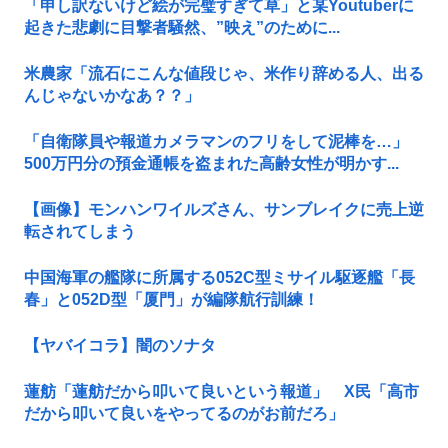
「申し訳ないけど絵が完璧すぎて草」と某Youtuberに
起きた悲劇に目撃者騒然、”映え”のために...
米農家「流石にこんな値段じゃ、米作り辞める人、出る
んじゃないかなあ？？」
「自衛隊員や報道カメラマンのフリをして泥棒を…」
500万円分の預金通帳を盗まれた高齢女性が明かす...
【画像】モンハンワイルズさん、サンブレイクに売上逆
転されてしまう
中国海軍の艦隊に所属する052C型ミサイル駆逐艦「長
春」と052D型「厦門」が編隊航行訓練！
【ヤバイコラ】闇のソナタ
蓮舫「蓮舫だから叩いて良いという報道」 X民「高市
だから叩いて良いをやってるのがお前だろ」