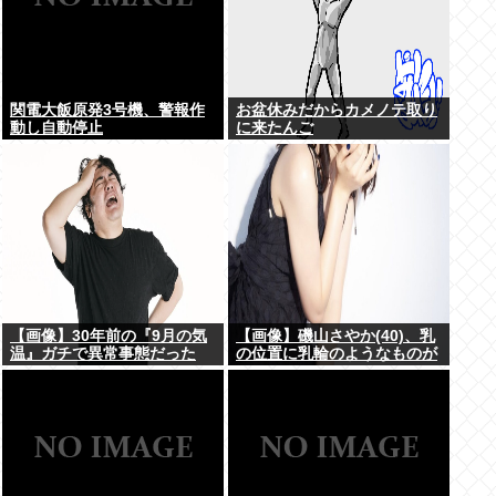
関電大飯原発3号機、警報作
お盆休みだからカメノテ取り
動し自動停止
に来たんご
【画像】30年前の『9月の気
【画像】磯山さやか(40)、乳
温』ガチで異常事態だった
の位置に乳輪のようなものが
www
www