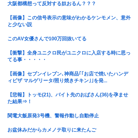
大阪都構想って反対する奴おるん？？？
【画像】この信号表示の意味がわかるケンモメン、意外
と少ない説
このAV女優さんで100万回抜いてる
【衝撃】全身ユニクロ民がユニクロに入店する時に思っ
てる事・・・・・
【画像】セブンイレブン､神商品｢｢お店で焼いたハンデ
ィピザ マルゲリータ/照り焼きチキン｣｣を発...
【悲報】トッモ(21)、バイト先のおばさん(36)を孕ませ
た結果⇒！
関電大飯原発3号機、警報作動し自動停止
お盆休みだからカメノテ取りに来たんご