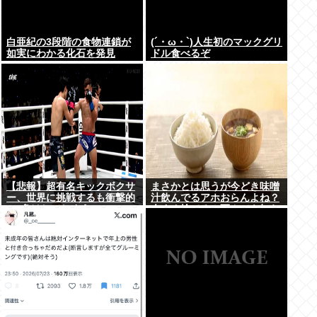
白亜紀の3段階の食物連鎖が
(´・ω・`)人生初のマックグリ
如実にわかる化石を発見
ドル食べるぞ
【悲報】超有名キックボクサ
まさかとは思うが今どき味噌
ー、世界に挑戦するも衝撃的
汁飲んでるアホおらんよね？
KO負けしてしまう…
今すぐ捨てろ！死んでも知ら
んぞ！⚰