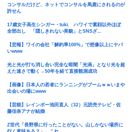
コンサルだけど、ネットでコンサルを馬鹿にされるのが
許せん
17歳女子高生シンガー・tuki. ハワイで素顔以外ほぼ
全部出し 「隠しきれない美貌」とSNSざ...
【悲報】ワイの会社「解約率100%」で想像以上にヤバ
いwww
光と光が打ち消し合い完全な暗闇「光渦」となり光を超
えた速さで動く→50年を経て直接観測成功
【画像】日本人の若者にランニングがブームｗｗいまや
出会いの場にwww
【芸能】レインボー池田直人（32）元読売テレビ・佐
藤佳奈アナが結婚
Z世代「長野県に行ったことがない。山しかない場所に
行く意味ある？」←これ