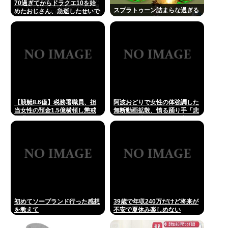
70過ぎてからドラクエ10を始
スプラトゥーン詰まらな過ぎる
めたおじさん、急逝したせいで
娘に色々開示されてしまう
【競艇8.6億】税務署職員、担
阿波おどりで女性の体強調した
当女性の預金1.5億横領し懲戒
無断動画拡散、憤る踊り手「悲
免職
しいし気持ち悪い」…悪質なケ
ースは警察への相談検討
初めてソープランド行った感想
39歳で年収240万だけど将来が
を教えて
不安で夏休み楽しめない