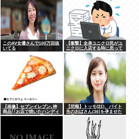
このAV女優さんで100万回抜
【衝撃】全身ユニクロ民がユ
いてる
ニクロに入店する時に思って
る事・・・・・
【画像】セブンイレブン､神
【悲報】トッモ(21)、バイト
商品｢｢お店で焼いたハンディ
先のおばさん(36)を孕ませた
ピザ マルゲリータ/照り焼き
結果⇒！
チキン｣｣を発売