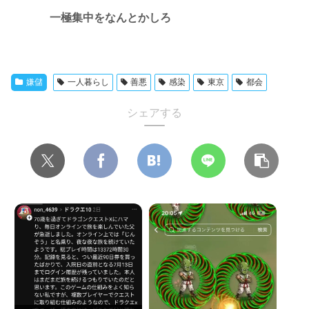
一極集中をなんとかしろ
嫌儲
一人暮らし
善悪
感染
東京
都会
シェアする