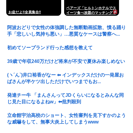
ペアーズ「ヒルトンホテルでス
お盆だよ‼全員集合‼
イーツ食べ放題のマッチングイ
ベントやるぞ。女2500円男
7000円な」→女だけ埋まる
阿波おどりで女性の体強調した無断動画拡散、憤る踊り
www
手「悲しいし気持ち悪い」…悪質なケースは警察へ...
初めてソープランド行った感想を教えて
39歳で年収240万だけど将来が不安で夏休み楽しめない
(ヽ´ん`)井口裕香がなー ⬅ インデックスだけの一発屋お
ばさんが半ケツ出しただけでいつまでもお...
発達チー牛 「まんさんってJDくらいになるとみんな同
じ見た目になるよねw」⬅批判殺到
立命館宇治高校のショート、女性審判を見下すかのよう
な威嚇をして、無事大炎上してしまうwww