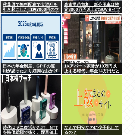
秋葉原で無料配布で大混乱を
高市早苗首相、新公用車は推
引き起こした自称7000円のマ
定3000万円以上のSUVタイプ
ウスとキーボード、中華サイ
贅を尽くした後部座席でたば
トで1500円で売られるゴミだ
こを吸うのが至福の時間か ど
ったwww
んどん延びる乗車時間
日本の年金制度、GPIFの運
1Kアパート家賃が10万円以
用が思ったより好調なおかげ
上する時代、年金14万円だと
でなんとかなりそう
賃貸は無理、運転免許もなく
移住も困難
時代はヤニ復活か? JT、NTT
なんで円安なのに少子化して
を時価総額で抜く。煙草値上
るの？