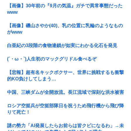
【画像】30年前の『9月の気温』ガチで異常事態だった
www
【画像】磯山さやか(40)、乳の位置に乳輪のようなもの
がwww
白亜紀の3段階の食物連鎖が如実にわかる化石を発見
(´・ω・`)人生初のマックグリドル食べるぞ
【悲報】超有名キックボクサー、世界に挑戦するも衝撃
的KO負けしてしまう…
中国、三峡ダムが全開放流。長江流域で深刻な洪水被害
ロシア空挺兵が空挺部隊日を祝うため飛行機から飛び降
りて死亡！
謎の勢力「AI発展したらお前らは皆クビになるわ」→未