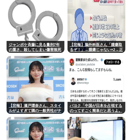
ジャンポケ斉藤に見る量刑7年
【悲報】脳外科医さん「腫瘍取
の重さ、殺してしまい傷害致死
るぞ！」→腫瘍じゃない×2→正
罪を狙う方が量刑的には軽いと
常な脳を摘
話題
出・・・・・・・・・
【悲報】瀬戸環奈さん、スタイ
パヨク「中国が日本を占領する
ルがよすぎて隣の一般男性がチ
のってすごく簡単だと思うよ。
ンチクリンに見えてしまうwww
西日本の原発にミサイルを撃ち
込めばいい」 [8/9]