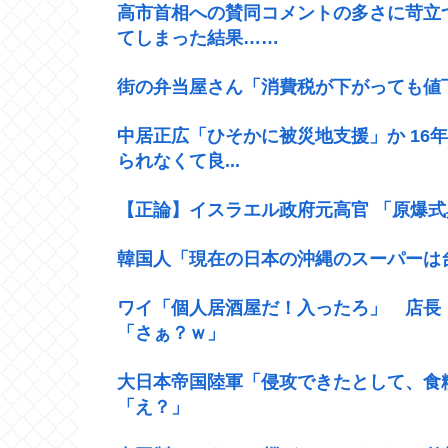
高市首相への賛同コメントの多さに苛立
てしまった結果……
街の弁当屋さん「消費税が下がっても値
中居正広「ひそかに被災地支援」か 16
られなくて良...
【正論】イスラエル政府元高官 「原爆
韓国人「現在の日本の沖縄のスーパーは
ワイ「個人居酒屋だ！入ったろ」 店長「
「さぁ？ｗ」
大日本帝国陸軍「侵攻できたとして、食
「え？」