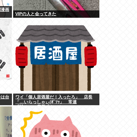
別漫画
VIPの人と会ってきた
ーは台
ワイ「個人居酒屋だ！入ったろ」 店長
「…いらっしゃぃ(ﾎﾞｿｯ」 常連
「誰？」 店長「さぁ？ｗ」