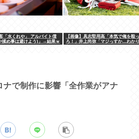
客「水くれや」 アルバイト僕
【画像】具志堅用高「本気で俺を殴
いや揉め事は避けよう)」→結果ｗ
ろ！」井上尚弥「マジっすか…わか
た…！！」⇒！
』コロナで制作に影響「全作業がアナ