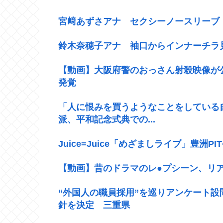
宮﨑あずさアナ セクシーノースリーブ
鈴木奈穂子アナ 袖口からインナーチラ見
【動画】大阪府警のおっさん射殺映像が
発覚
「人に恨みを買うようなことをしている
派、平和記念式典での...
Juice=Juice「めざましライブ」豊洲PI
【動画】昔のドラマのレ●プシーン、リ
“外国人の職員採用”を巡りアンケート
針を決定 三重県