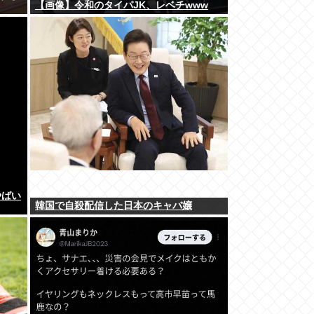
【画像】令和のタイパJK、レベチwww
やばい
韓国で自殺配信した日本のキャバ嬢