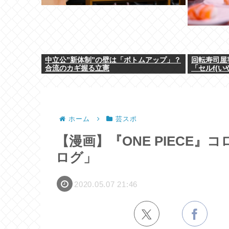
中立公”新体制”の壁は「ボトムアップ」？
回転寿司屋
合流のカギ握る立憲
「セルf(
ｗ
ホーム
芸スポ
【漫画】『ONE PIECE
ログ」
2020.05.07 21:46