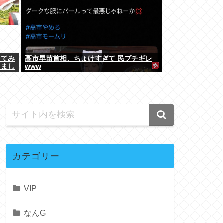
ってみ
高市早苗首相、ちょけすぎて 民ブチギレ
りまし
www
カテゴリー
VIP
なんG