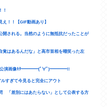
！！
え！！【GIF動画あり】
公開される。当然のように無抵抗だったことが
自覚はあるんだな」と高市首相を嘲笑った左
T公演画像ｷﾀ━━━━(ﾟ∀ﾟ)━━━━!!
アルすぎて今見ると完全にアウト
設問 「差別にはあたらない」として公表する方