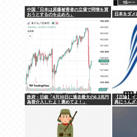
中国「日本は原爆被害者の立場で同情を買
日本をダメ
おうとするのを止めろ」
政府・日銀「4月30日に過去最大の6.2兆円
【正論】イ
為替介入したよ！褒めてよ！」
典にうんざ