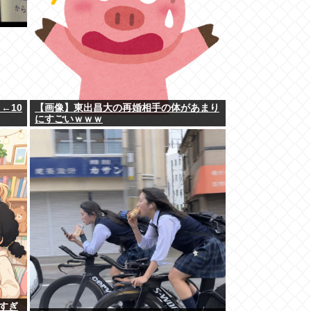
←10
【画像】東出昌大の再婚相手の体があまり
にすごいｗｗｗ
すぎ