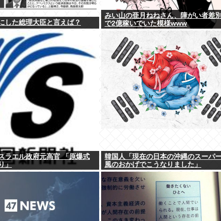
みい山の亜月ねねさん、障がい者差
にした総理大臣と言えば？
で2億稼いでいた模様www
スラエル政府元高官 「原爆式
韓国人「現在の日本の沖縄のスーパ
り」
風のおかげでこうなりました」