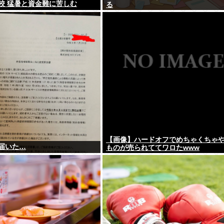
校 猛暑と資金難に苦しむ
る
【画像】ハードオフでめちゃくちゃ
届いた…
ものが売られててワロたwww