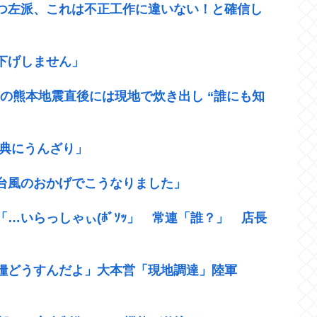
つ左派、これは不正工作に違いない！と確信し
下げしません」
年の熊本地震直後には現地で炊き出し “誰にも知
式典にうんざり」
台風のおかげでこうなりました」
…いらっしゃぃ(ﾎﾞｿｯ」 常連「誰？」 店長
糧どうすんだよ」大本営「現地調達」陸軍