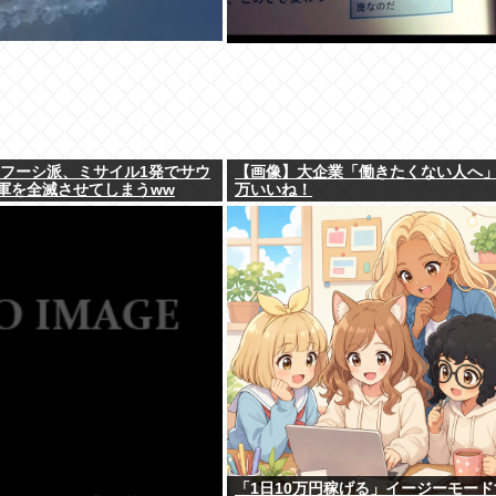
のフーシ派、ミサイル1発でサウ
【画像】大企業「働きたくない人へ」
軍を全滅させてしまうww
万いいね！
「1日10万円稼げる」イージーモード