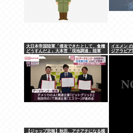
大日本帝国陸軍「侵攻できたとして、食糧
イエメン 
どうすんだよ」大本営「現地調達」陸軍
ジアラビア
「え？」
【ジャップ悲報】秋田、アチアチになる模