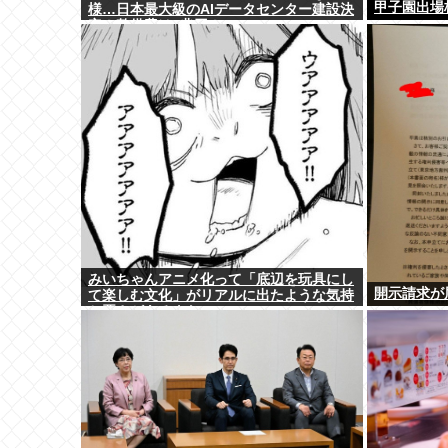
甲子園出場
様…日本最大級のAIデータセンター建設決
定！整備費は2兆円！
みいちゃんアニメ化って「底辺を玩具にし
開示請求が
て楽しむ文化」がリアルに出たような気持
ち悪さがあるよな