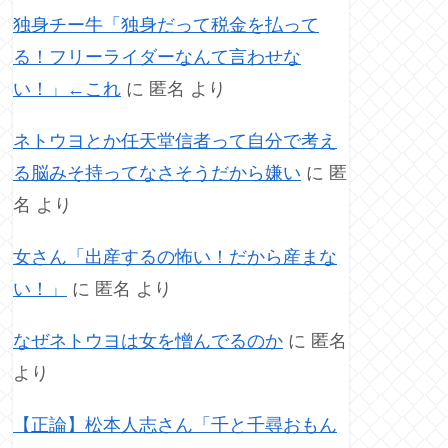
独身チー牛「独身だって税金を払って
る！フリーライダーなんて言わせな
い！」←これ
に
匿名
より
ネトウヨとか任天堂信者って自分で考え
る脳みそ持ってなさそうだから嫌い
に
匿
名
より
女さん「出産するの怖い！だから産まな
い！」
に
匿名
より
なぜネトウヨは女を憎んでるのか
に
匿名
より
【正論】松本人志さん「千と千尋おもん