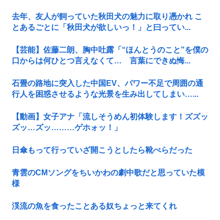
去年、友人が飼っていた秋田犬の魅力に取り憑かれ こ
とあるごとに「秋田犬が欲しいっ！」と曰ってい...
【芸能】佐藤二朗、胸中吐露「“ほんとうのこと”を僕の
口からは何ひとつ言えなくて… 言葉にできぬ悔...
石畳の路地に突入した中国EV、パワー不足で周囲の通
行人を困惑させるような光景を生み出してしまい…...
【動画】女子アナ「流しそうめん初体験します！ズズッ
ズッ…ズッ………ゲホォッ！」
日傘もって行っていざ開こうとしたら靴べらだった
青雲のCMソングをちいかわの劇中歌だと思っていた模
様
渓流の魚を食ったことある奴ちょっと来てくれ