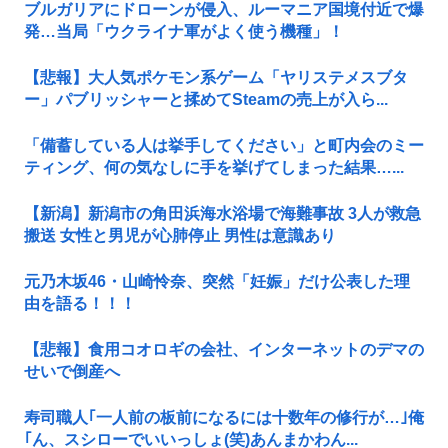
ブルガリアにドローンが侵入、ルーマニア国境付近で爆
発…当局「ウクライナ軍がよく使う機種」！
【悲報】大人気ポケモン系ゲーム「ヤリステメスブタ
ー」パブリッシャーと揉めてSteamの売上が入ら...
「備蓄している人は挙手してください」と町内会のミー
ティング、何の気なしに手を挙げてしまった結果…...
【新潟】新潟市の角田浜海水浴場で海難事故 3人が救急
搬送 女性と男児が心肺停止 男性は意識あり
元乃木坂46・山崎怜奈、突然「妊娠」だけ公表した理
由を語る！！！
【悲報】食用コオロギの会社、インターネットのデマの
せいで倒産へ
寿司職人｢一人前の板前になるには十数年の修行が…｣俺
｢ん、スシローでいいっしょ(笑)あんまかわん...