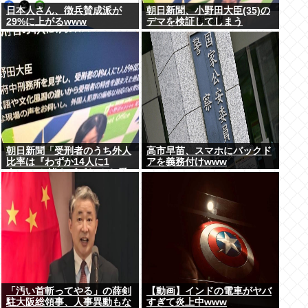
日本人さん、徴兵賛成派が
朝日新聞、小野田大臣(35)の
29%に上がるwww
デマを検証してしまう
朝日新聞「受刑者のうち外人
高市早苗、スマホにバックド
比率は『わずか14人に1
アを義務付けwww
人』!」と皆をビビらせる 受
刑者の7%が外人…
「汚い首斬ってやる」の薛剣
【動画】インドの電車がヤバ
駐大阪総領事、人事異動もな
すぎて炎上中www