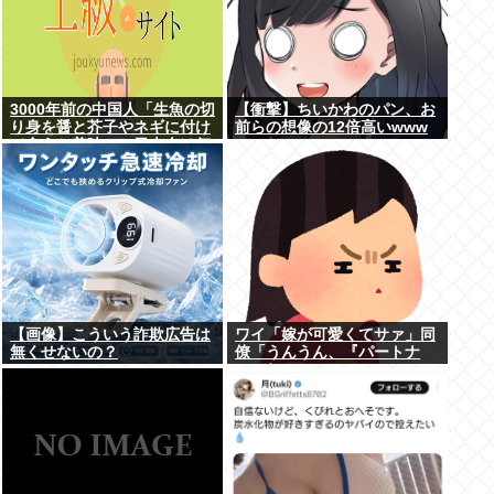
3000年前の中国人「生魚の切
【衝撃】ちいかわのパン、お
り身を醤と芥子やネギに付け
前らの想像の12倍高いwww
て食うと美味い」日本人は何
故ずっとこのレベルで足踏み
してるのか
【画像】こういう詐欺広告は
ワイ「嫁が可愛くてサァ」同
無くせないの？
僚「うんうん、『パートナ
ー』ね」