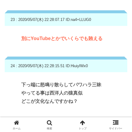
23 : 2020/05/07(木) 22:28:07.17
ID:na4+LLUG0
別にYouTubeとかでいくらでも賄える
24 : 2020/05/07(木) 22:28:15.51
ID:HiuiylWx0
下っ端に怒鳴り散らしてパワハラ三昧
やってる事は西洋人の猿真似
どこが文化なんですかね？
25 : 2020/05/07(木) 22:28:20.80
ID:6r3os/hQ0
ホーム
検索
トップ
サイドバー