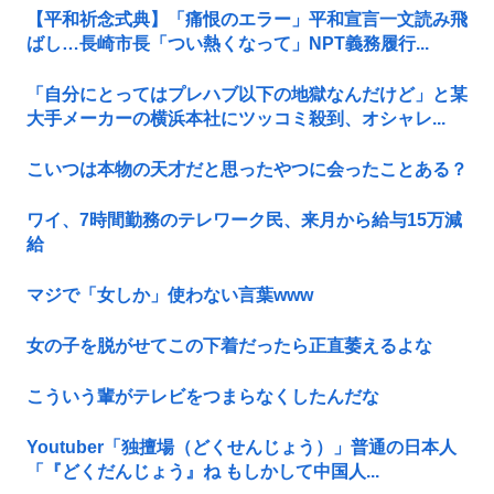
【平和祈念式典】「痛恨のエラー」平和宣言一文読み飛
ばし…長崎市長「つい熱くなって」NPT義務履行...
「自分にとってはプレハブ以下の地獄なんだけど」と某
大手メーカーの横浜本社にツッコミ殺到、オシャレ...
こいつは本物の天才だと思ったやつに会ったことある？
ワイ、7時間勤務のテレワーク民、来月から給与15万減
給
マジで「女しか」使わない言葉www
女の子を脱がせてこの下着だったら正直萎えるよな
こういう輩がテレビをつまらなくしたんだな
Youtuber「独擅場（どくせんじょう）」普通の日本人
「『どくだんじょう』ね もしかして中国人...