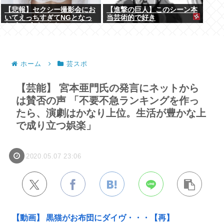
【悲報】セクシー撮影会にお
【進撃の巨人】このシーン本
いてえっちすぎてNGとなっ
当芸術的で好き
たポーズがこちらwww
ホーム
芸スポ
【芸能】 宮本亜門氏の発言にネットから
は賛否の声 「不要不急ランキングを作っ
たら、演劇はかなり上位。生活が豊かな上
で成り立つ娯楽」
2020.05.07 23:06
【動画】 黒猫がお布団にダイヴ・・・【再】