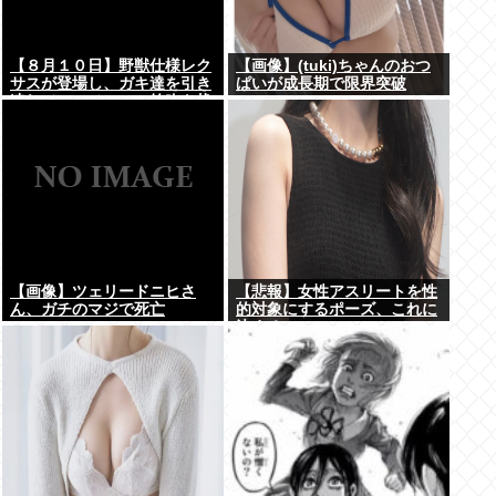
【８月１０日】野獣仕様レク
【画像】(tuki)ちゃんのおつ
サスが登場し、ガキ達を引き
ぱいが成長期で限界突破
連れてハーメルンの笛吹き状
www
態となる （※動画あり）
【画像】ツェリードニヒさ
【悲報】女性アスリートを性
ん、ガチのマジで死亡
的対象にするポーズ、これに
決まる