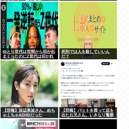
く在任6年で歴代最長
ゆとり世代は世間から叩かれ
死刑では人を殺していいん
まくったのにZ世代は叩かれ
だ？
ない理由、マジで謎
【悲報】浜辺美波さん、めち
【悲報】バットを買って店を
ゃくちゃADHDだった
出たお兄さん、いきなり警察
に捕まるwww