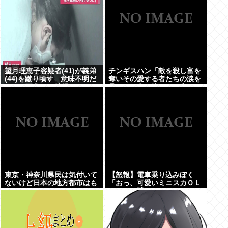
望月理恵子容疑者(41)が義弟
チンギスハン「敵を殺し富を
(44)を蹴り頃す 意味不明だ
奪いその愛する者たちの涙を
ったが画像みて納得・・・
見てその妻や娘をレ●プする
のが最大の喜び」
東京・神奈川県民は気付いて
【怒報】電車乗り込みぼく
ないけど日本の地方都市はも
「おっ、可愛いミニスカＯＬ
うやべーぞ
ちゃんの隣あいてんじゃん！
座ったろ！」→結果w w w w
w w w w