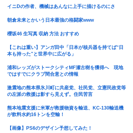
イニDの作者、機械はあんなに上手に描けるのにさ
朝倉未来とかいう日本最強の格闘家www
櫻坂46 生写真 収納 方法 おすすめ
【これは重い】アンガ田中「日本が核兵器を持てば“日
本も持った”と世界中に広がる」
浦和レッズがストークシティMF瀬古樹を獲得へ 現地
ではすでにクラブ間合意との情報
激震地の熊本県氷川町に共産党、社民党、立憲民政党等
の左派の救援は影すら見えず。住民苦言
熊本地震支援に米軍が救援物資を輸送、KC-130輸送機
が飲料水約16トンを空輸！
【画像】PS6のデザイン予想してみた！