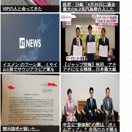
政府・日銀「4月30日に過去
VIPの人と会ってきた
最大の6.2兆円為替介入した
よ！褒めてよ！」
イエメン のフーシ派、ミサイ
【ジャップ悲報】秋田、アチ
ル1発でサウジアラビア軍を
アチになる模様…日本最大級
全滅させてしまうww
のAIデータセンター建設決
定！整備費は2兆円！
中立公”新体制”の壁は「ボト
開示請求が届いた…
ムアップ」？ 合流のカギ握る