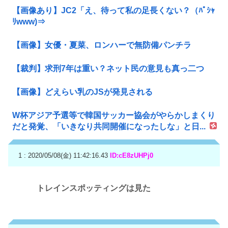
【画像あり】JC2「え、待って私の足長くない？（ﾊﾟｼｬ
ﾘwww)⇒
【画像】女優・夏菜、ロンハーで無防備パンチラ
【裁判】求刑7年は重い？ネット民の意見も真っ二つ
【画像】どえらい乳のJSが発見される
W杯アジア予選等で韓国サッカー協会がやらかしまくり
だと発覚、「いきなり共同開催になったしな」と日...
1 : 2020/05/08(金) 11:42:16.43
ID:cE8zUHPj0
トレインスポッティングは見た