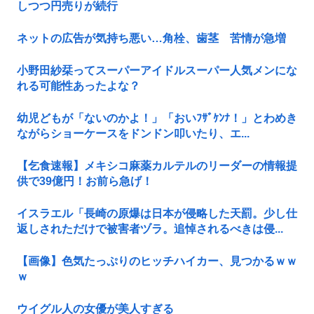
しつつ円売りが続行
ネットの広告が気持ち悪い…角栓、歯茎 苦情が急増
小野田紗栞ってスーパーアイドルスーパー人気メンにな
れる可能性あったよな？
幼児どもが「ないのかよ！」「おいﾌｻﾞｹﾝﾅ！」とわめき
ながらショーケースをドンドン叩いたり、エ...
【乞食速報】メキシコ麻薬カルテルのリーダーの情報提
供で39億円！お前ら急げ！
イスラエル「長崎の原爆は日本が侵略した天罰。少し仕
返しされただけで被害者ヅラ。追悼されるべきは侵...
【画像】色気たっぷりのヒッチハイカー、見つかるｗｗ
ｗ
ウイグル人の女優が美人すぎる