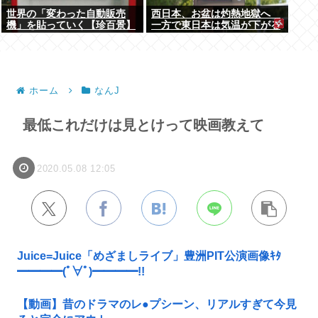
世界の「変わった自動販売
西日本、お盆は灼熱地獄へ
機」を貼っていく【珍百景】
一方で東日本は気温が下がる
ホーム
なんJ
最低これだけは見とけって映画教えて
2020.05.08 12:05
Juice=Juice「めざましライブ」豊洲PIT公演画像ｷﾀ
━━━━(ﾟ∀ﾟ)━━━━!!
【動画】昔のドラマのレ●プシーン、リアルすぎて今見