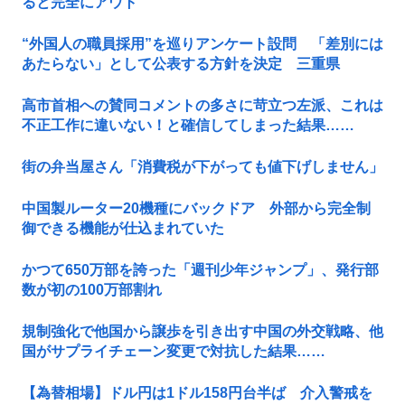
ると完全にアウト
“外国人の職員採用”を巡りアンケート設問 「差別には
あたらない」として公表する方針を決定 三重県
高市首相への賛同コメントの多さに苛立つ左派、これは
不正工作に違いない！と確信してしまった結果……
街の弁当屋さん「消費税が下がっても値下げしません」
中国製ルーター20機種にバックドア 外部から完全制
御できる機能が仕込まれていた
かつて650万部を誇った「週刊少年ジャンプ」、発行部
数が初の100万部割れ
規制強化で他国から譲歩を引き出す中国の外交戦略、他
国がサプライチェーン変更で対抗した結果……
【為替相場】ドル円は1ドル158円台半ば 介入警戒を