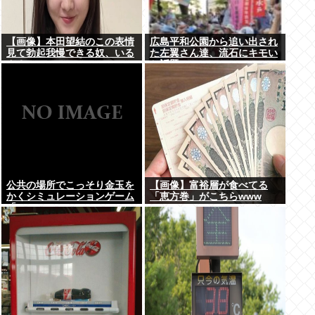
【画像】本田望結のこの表情
広島平和公園から追い出され
見て勃起我慢できる奴、いる
た左翼さん達、流石にキモい
ん？
と話題に
公共の場所でこっそり金玉を
【画像】富裕層が食べてる
かくシミュレーションゲーム
「恵方巻」がこちらwww
「Ball Scratch Simulator」
がSteamで発表される