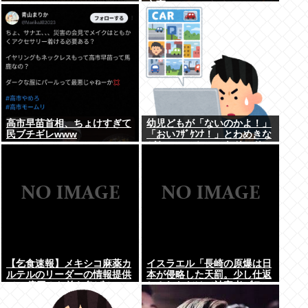
立憲
高市早苗首相、ちょけすぎて
幼児どもが「ないのかよ！」
民ブチギレwww
「おいﾌｻﾞｹﾝﾅ！」とわめきな
がらショーケースをドンドン
叩いたり、エルボーしたりし
だした
【乞食速報】メキシコ麻薬カ
イスラエル「長崎の原爆は日
ルテルのリーダーの情報提供
本が侵略した天罰。少し仕返
で39億円！お前ら急げ！
しされただけで被害者ヅラ。
追悼されるべきは侵略された
中国や韓国の人々だよ