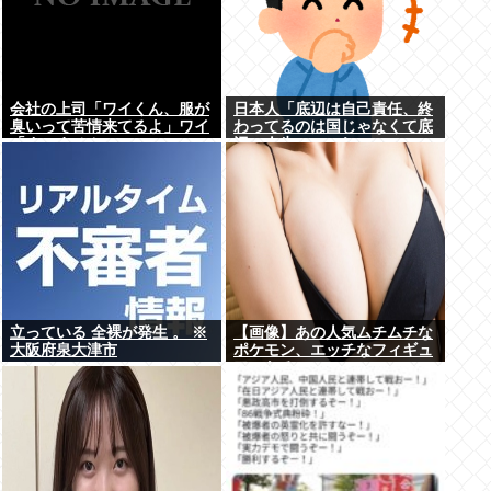
会社の上司「ワイくん、服が
日本人「底辺は自己責任、終
臭いって苦情来てるよ」ワイ
わってるのは国じゃなくて底
「すいません」
辺の人生」←これ
立っている 全裸が発生 。 ※
【画像】あの人気ムチムチな
大阪府泉大津市
ポケモン、エッチなフィギュ
アになる