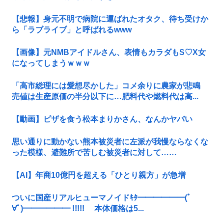
【悲報】身元不明で病院に運ばれたオタク、待ち受けか
ら「ラブライブ」と呼ばれるwww
【画像】元NMBアイドルさん、表情もカラダもS♡X女
になってしまうｗｗｗ
「高市総理には愛想尽かした」コメ余りに農家が悲鳴
売値は生産原価の半分以下に…肥料代や燃料代は高...
【動画】ピザを食う松本まりかさん、なんかヤバい
思い通りに動かない熊本被災者に左派が我慢ならなくな
った模様、避難所で苦しむ被災者に対して……
【AI】年商10億円を超える「ひとり親方」が急増
ついに国産リアルヒューマノイドｷﾀ━━━━━━(ﾟ
∀ﾟ)━━━━━━ !!!!! 本体価格は5...