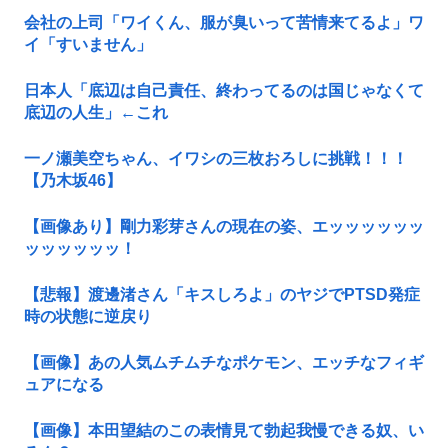
会社の上司「ワイくん、服が臭いって苦情来てるよ」ワ
イ「すいません」
日本人「底辺は自己責任、終わってるのは国じゃなくて
底辺の人生」←これ
一ノ瀬美空ちゃん、イワシの三枚おろしに挑戦！！！
【乃木坂46】
【画像あり】剛力彩芽さんの現在の姿、エッッッッッッ
ッッッッッッ！
【悲報】渡邊渚さん「キスしろよ」のヤジでPTSD発症
時の状態に逆戻り
【画像】あの人気ムチムチなポケモン、エッチなフィギ
ュアになる
【画像】本田望結のこの表情見て勃起我慢できる奴、い