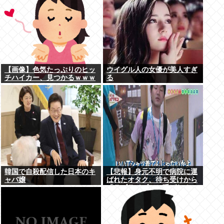
【画像】色気たっぷりのヒッ
ウイグル人の女優が美人すぎ
チハイカー、見つかるｗｗｗ
る
韓国で自殺配信した日本のキ
【悲報】身元不明で病院に運
ャバ嬢
ばれたオタク、待ち受けから
「ラブライブ」と呼ばれる
www