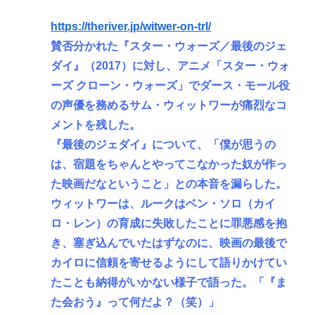
https://theriver.jp/witwer-on-trl/
賛否分かれた『スター・ウォーズ／最後のジェ
ダイ』（2017）に対し、アニメ「スター・ウォ
ーズ クローン・ウォーズ」でダース・モール役
の声優を務めるサム・ウィットワーが痛烈なコ
メントを残した。
『最後のジェダイ』について、「僕が思うの
は、宿題をちゃんとやってこなかった奴が作っ
た映画だなということ」との本音を漏らした。
ウィットワーは、ルークはベン・ソロ（カイ
ロ・レン）の育成に失敗したことに罪悪感を抱
き、塞ぎ込んでいたはずなのに、映画の最後で
カイロに信頼を寄せるようにして語りかけてい
たことも納得がいかない様子で語った。「『ま
た会おう』って何だよ？（笑）」