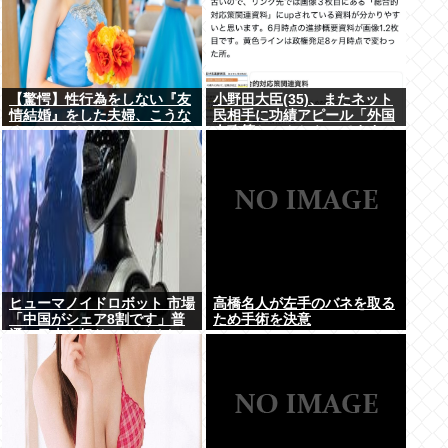
【驚愕】性行為をしない『友
小野田大臣(35)、またネット
情結婚』をした夫婦、こうな
民相手に功績アピール「外国
る⇒･･･！！！
人政策ちゃんとやってます」
www
ヒューマノイドロボット 市場
高橋名人が左手のバネを取る
「中国がシェア8割です」普
ため手術を決意
通の日本人怒りのフェイクニ
ュース認定へ…