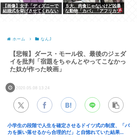
【画像】女子「ディズニーで
５大、肉食じゃないけど凶暴
結婚式を挙げさせてくれない
な動物「カバ」「アフリカゾ
モラハラ彼氏。過呼吸になり
ウ」「バッファロー」「コー
ました。涙が止まらない」
カサスオオカブト」
ホーム
なんJ
【悲報】ダース・モール役、最後のジェダ
イを批判「宿題をちゃんとやってこなかっ
た奴が作った映画」
2020.05.08 13:24
小学生の段階で人生を確定させるドイツ式の制度、「バ
カを振い落せるから合理的だ」と自惚れていた結果...