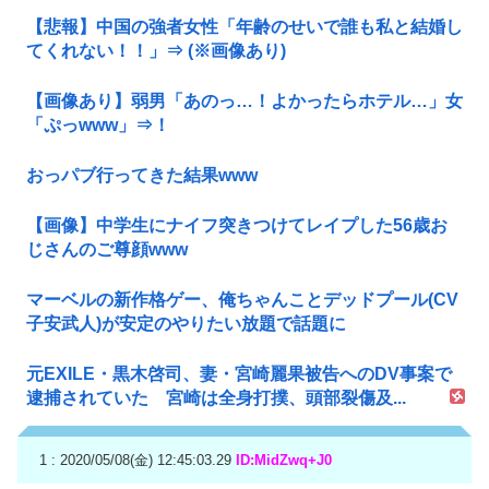
【悲報】中国の強者女性「年齢のせいで誰も私と結婚し
てくれない！！」⇒ (※画像あり)
【画像あり】弱男「あのっ…！よかったらホテル…」女
「ぷっwww」⇒！
おっパブ行ってきた結果www
【画像】中学生にナイフ突きつけてレイプした56歳お
じさんのご尊顔www
マーベルの新作格ゲー、俺ちゃんことデッドプール(CV
子安武人)が安定のやりたい放題で話題に
元EXILE・黒木啓司、妻・宮崎麗果被告へのDV事案で
逮捕されていた 宮崎は全身打撲、頭部裂傷及...
1 : 2020/05/08(金) 12:45:03.29
ID:MidZwq+J0