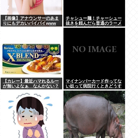
【画像】アナウンサーのあま
チャシュー麺！チャーシュー
りにもデカいパイパイwww
抜きを頼んだら普通のラーメ
ンが出てきたんだが、これっ
ておかしくねえ？
【カレー】最近ハマれるルー
マイナンバーカード作ってな
が無いよなぁ なんかない？
い奴って病院行くときどうす
んの