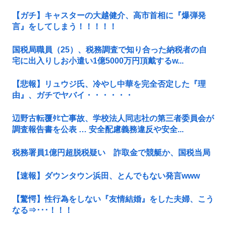
【ガチ】キャスターの大越健介、高市首相に『爆弾発
言』をしてしまう！！！！！
国税局職員（25）、税務調査で知り合った納税者の自
宅に出入りしお小遣い1億5000万円頂戴するw...
【悲報】リュウジ氏、冷やし中華を完全否定した『理
由』、ガチでヤバイ・・・・・・
辺野古転覆ﾀﾋ亡事故、学校法人同志社の第三者委員会が
調査報告書を公表 … 安全配慮義務違反や安全...
税務署員1億円超脱税疑い 詐取金で競艇か、国税当局
【速報】ダウンタウン浜田、とんでもない発言www
【驚愕】性行為をしない『友情結婚』をした夫婦、こう
なる⇒･･･！！！