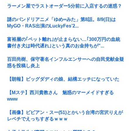
ラーメン屋でラストオーダー5分前に入店するの迷惑？
謎のバンドリアニメ「ゆめ∞みた」第8話。8/9(日)は
MyGO・RAS出演のLuckyFes’2...
富裕層の｢ペット離れ｣が止まらない…｢300万円の血統
書付き犬は時代遅れ｣という真のお金持ちが"...
百田尚樹、保守著名インフルエンサーへの自民党献金疑
惑を投稿し炎上
【朗報】ビッグダディの娘、結構エッチになっていた
【Mステ】西川貴教さん 魅惑のマーメイドすぎる
www
【画像】ビビアン・スー(51)とかいう台湾の宮沢りえが
レベチでえっちすぎるｗｗｗ