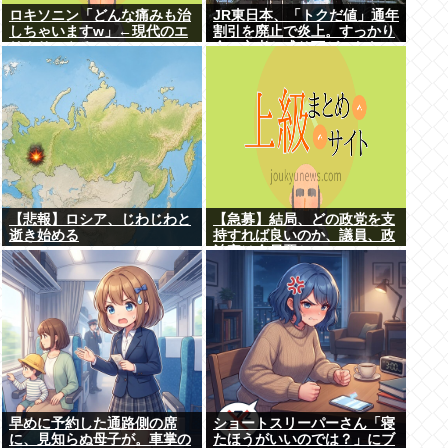
ロキソニン「どんな痛みも治
JR東日本、「トクだ値」通年
しちゃいますw」←現代のエ
割引を廃止で炎上。すっかり
リクサーやろ…
金の亡者と成り下がったな
【悲報】ロシア、じわじわと
【急募】結局、どの政党を支
逝き始める
持すれば良いのか、議員、政
治家は全員悪か
早めに予約した通路側の席
ショートスリーパーさん「寝
に、見知らぬ母子が。車掌の
たほうがいいのでは？」にブ