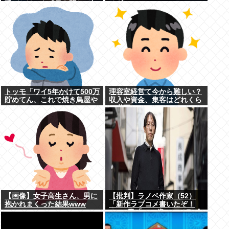
呼びかけにも「目を閉じて無
チギレ
視」して居座られました。無
理やり奪われた席は、結
局“やったもん勝ち”になっ...
トッモ「ワイ5年かけて500万
理容室経営て今から難しい？
貯めてん、これで焼き鳥屋や
収入や資金、集客はどれくら
るわ」
い必要？？
【画像】女子高生さん、男に
【批判】ラノベ作家（52）
抱かれまくった結果www
「新作ラブコメ書いたぞ！
ｗ」X民「いい歳こいてラブ
コメ（笑）恥ずかしくない
の？」←やめたれｗと話題に