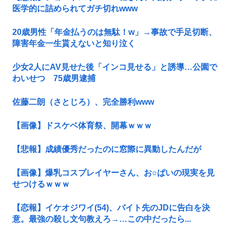
医学的に詰められてガチ切れwww
20歳男性「年金払うのは無駄！w」→事故で手足切断、
障害年金一生貰えないと知り泣く
少女2人にAV見せた後「インコ見せる」と誘導…公園で
わいせつ 75歳男逮捕
佐藤二朗（さとじろ）、完全勝利www
【画像】ドスケベ体育祭、開幕ｗｗｗ
【悲報】成績優秀だったのに窓際に異動したんだが
【画像】爆乳コスプレイヤーさん、お○ぱいの現実を見
せつけるｗｗｗ
【恋報】イケオジワイ(54)、バイト先のJDに告白を決
意。最強の殺し文句教えろ→…この中だったら...