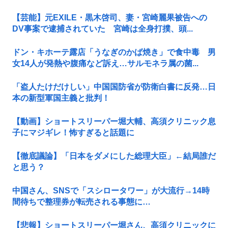
【芸能】元EXILE・黒木啓司、妻・宮崎麗果被告への
DV事案で逮捕されていた 宮崎は全身打撲、頭...
ドン・キホーテ露店「うなぎのかば焼き」で食中毒 男
女14人が発熱や腹痛など訴え…サルモネラ属の菌...
「盗人たけだけしい」中国国防省が防衛白書に反発…日
本の新型軍国主義と批判！
【動画】ショートスリーパー堀大輔、高須クリニック息
子にマジギレ！怖すぎると話題に
【徹底議論】「日本をダメにした総理大臣」←結局誰だ
と思う？
中国さん、SNSで「スシロータワー」が大流行→14時
間待ちで整理券が転売される事態に…
【悲報】ショートスリーパー堀さん、高須クリニックに