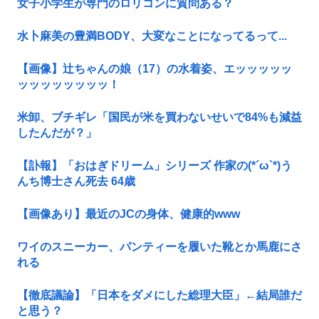
女子小学生が専門のロリコンに質問ある？
水卜麻美の豊満BODY、大変なことになってるって...
【画像】辻ちゃんの娘（17）の水着姿、エッッッッッ
ッッッッッッッッ！
米卸、ブチギレ「国民が米を買わないせいで84%も減益
したんだが？」
【訃報】「おはぎドリーム」シリーズ 作家の(*´ω`*)う
んち博士さん死去 64歳
【画像あり】最近のJCの身体、健康的www
ワイのスニーカー、パンティーを履いた靴とか馬鹿にさ
れる
【徹底議論】「日本をダメにした総理大臣」←結局誰だ
と思う？