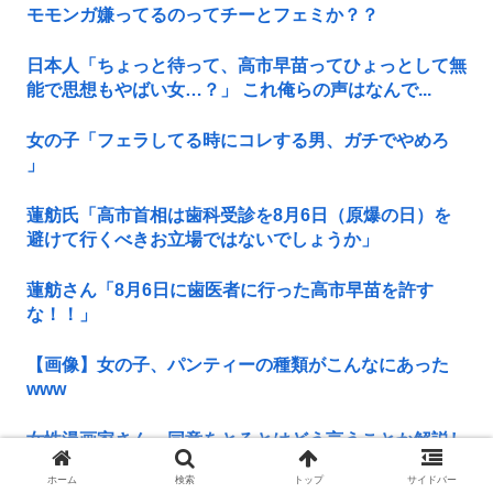
モモンガ嫌ってるのってチーとフェミか？？
日本人「ちょっと待って、高市早苗ってひょっとして無
能で思想もやばい女…？」 これ俺らの声はなんで...
女の子「フェラしてる時にコレする男、ガチでやめろ
」
蓮舫氏「高市首相は歯科受診を8月6日（原爆の日）を
避けて行くべきお立場ではないでしょうか」
蓮舫さん「8月6日に歯医者に行った高市早苗を許す
な！！」
【画像】女の子、パンティーの種類がこんなにあった
www
女性漫画家さん、同意をとるとはどう言うことか解説し
てくれる
ホーム
検索
トップ
サイドバー