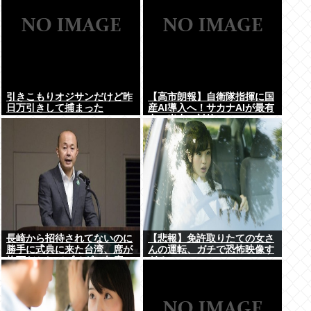
引きこもりオジサンだけど昨
【高市朗報】自衛隊指揮に国
日万引きして捕まった
産AI導入へ！サカナAIが最有
力。米中へ対抗
長崎から招待されてないのに
【悲報】免許取りたての女さ
勝手に式典に来た台湾、席が
んの運転、ガチで恐怖映像す
格下だとしてブチギレ欠席w
ぎるwww