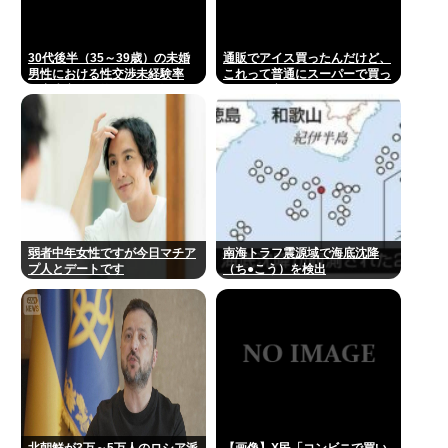
30代後半（35～39歳）の未婚
通販でアイス買ったんだけど、
男性における性交渉未経験率
これって普通にスーパーで買っ
（童貞率）が約26%（4人に1
たほうが安くないか？
人）
弱者中年女性ですが今日マチア
南海トラフ震源域で海底沈降
プ人とデートです
（ち●こう）を検出