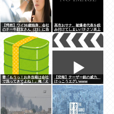
【愕然】ワイ36歳独身、会社
高市おサナ、被爆者代表を睨
のチー牛顔女さん（23）に告
み付けてしまいバチクソ炎上
白するも振られた結果⇒！！
し始めるw w w w w w w w
w w
妻「もうっ！お弁当箱は会社
【悲報】テーザー銃の威力、
で洗ってきてよね！」俺「え
けっこうエグいwww
ぇ…」→結果www