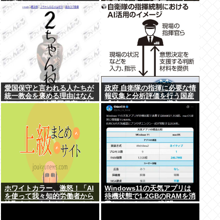
り戻す！」
務履行を求める重要な一文」
を読み飛ばす痛恨のミス
愛国保守と言われる人たちが
政府 自衛隊の指揮に必要な情
統一教会を褒める理由はなん
報収集と分析評価を行う国産
なの?ニュー速愛国保守は統
『ギョギョギョAI』導入へ
一教会褒めてる人が多い
ホワイトカラー、激怒！「AI
Windows11の天気アプリは
を使って我々知的労働者から
待機状態で1.2GBのRAMを消
搾取するのを止めろォォオオ
費していることが判明www
オ！！！」