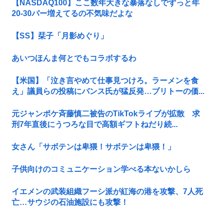
【NASDAQ100】ここ数年大きな暴落なしでずっと年
20-30パー増えてるの不気味だよな
【SS】栞子「月影めぐり」
あいつほんま何とでもコラボするわ
【米国】「泣き言やめて仕事見つけろ。ラーメンを食
え」議員らの投稿にバンス氏が猛反発…ブリトーの価...
元ジャンポケ斉藤慎二被告のTikTokライブが拡散 求
刑7年直後にうつろな目で高額ギフトねだり続...
女さん「サボテンは卑猥！サボテンは卑猥！」
子供向けのコミュニケーション学べる本ないかしら
イエメンの武装組織フーシ派が紅海の港を攻撃、7人死
亡…サウジの石油施設にも攻撃！