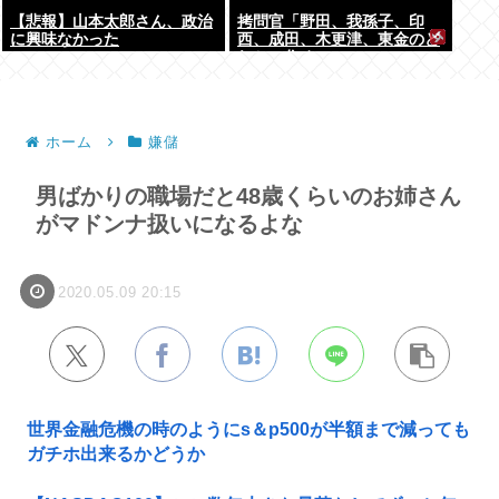
【悲報】山本太郎さん、政治
拷問官「野田、我孫子、印
に興味なかった
西、成田、木更津、東金のど
れかに住め」
ホーム
嫌儲
男ばかりの職場だと48歳くらいのお姉さん
がマドンナ扱いになるよな
2020.05.09 20:15
世界金融危機の時のようにs＆p500が半額まで減っても
ガチホ出来るかどうか