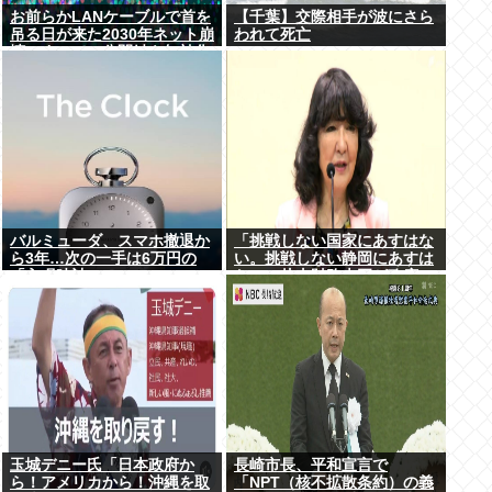
お前らかLANケーブルで首を
【千葉】交際相手が波にさら
吊る日が来た2030年ネット崩
われて死亡
壊。すべての公開鍵を無効化
するQデイ。野良AI
バルミューダ、スマホ撤退か
「挑戦しない国家にあすはな
ら3年…次の一手は6万円の
い。挑戦しない静岡にあすは
「入眠時計」
ない」片山財務大臣が政府の
成長戦略など講演=静岡市葵
区
玉城デニー氏「日本政府か
長崎市長、平和宣言で
ら！アメリカから！沖縄を取
「NPT（核不拡散条約）の義