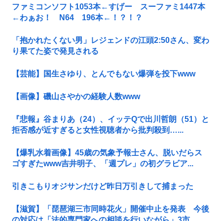
ファミコンソフト1053本←すげー スーファミ1447本
←わぁお！ N64 196本←！？！？
「抱かれたくない男」レジェンドの江頭2:50さん、変わ
り果てた姿で発見される
【芸能】国生さゆり、とんでもない爆弾を投下www
【画像】磯山さやかの経験人数www
『悲報』谷まりあ（24）、イッテQで出川哲朗（51）と
拒否感が近すぎると女性視聴者から批判殺到…...
【爆乳水着画像】45歳の気象予報士さん、脱いだらス
ゴすぎたwww吉井明子、「週プレ」の初グラビア...
引きこもりオジサンだけど昨日万引きして捕まった
【滋賀】「琵琶湖三市同時花火」開催中止を発表 今後
の対応は「法的専門家への相談を行いながら」3市...