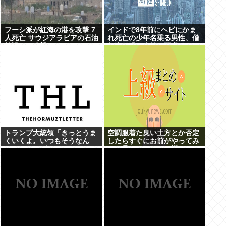
フーシ派が紅海の港を攻撃 7
インドで8年前にヘビにかま
人死亡 サウジアラビアの石油
れ死亡の少年名乗る男性、僧
施設にも攻撃
侶姿で現れ金銭を要求
トランプ大統領「きっとうま
空調服着た臭い土方とか否定
くいくよ。いつもそうなん
したらすぐにお前がやってみ
だ。チェスゲームみたいなも
ろよ暑いんだよって返しして
のさ」
るのよく見るんだが