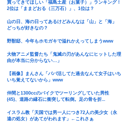
買ってきてほしい「福島土産（お菓子）」ランキング！
2位は「ままどおる（三万石）」、1位は？
山の日、海の日ってあるけどみんなは「山」と「海」
どっちが好きなの？
野獣邸、今年もホモガキで溢れかえってしまうwww
大物アニメ監督たち「鬼滅の刃があんなにヒットした理
由が本当に分からない…」
【画像】まんさん「パパ活してた過去なんて女子はいち
いち覚えてないから」www
仲間と1300ccのバイクでツーリングしていた男性
(45)、道路の縁石に衝突して転倒。足の骨を折...
イスラム教「天国では男一人につき72人の美少女（永
遠の処女）があてがわれます」←これさぁ