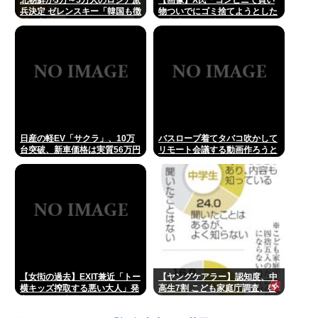
北朝鮮が3万～5万人のロシア派
【画像】X民「コンビニで買い
兵決定 ゼレンスキー「韓国も徴
物ついでにゴミ捨てようとした
兵を寄越せ」
ら家庭ゴミの持ち込みはダメっ
て言われた」
日産の軽EV「サクラ」、10万
バスローブ着てタバコ吹かして
台突破、新車価格は実質56万円
リモート会議する動画作ろうと
思ってるんだが
【女衒の過去】EXIT兼近「トー
【ヤングケアラー】認知度、中
横キッズ搾取する悪い大人」発
高生7割 こども家庭庁調査、啓
言にネット大爆笑
発進む