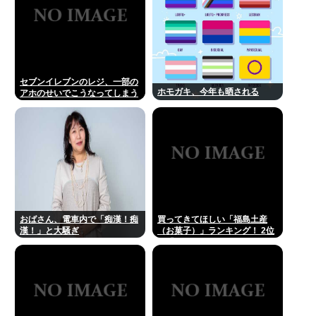
セブンイレブンのレジ、一部の
ホモガキ、今年も晒される
アホのせいでこうなってしまう
おばさん、電車内で「痴漢！痴
買ってきてほしい「福島土産
漢！」と大騒ぎ
（お菓子）」ランキング！ 2位
は「ままどおる（三万石）」、
1位は？