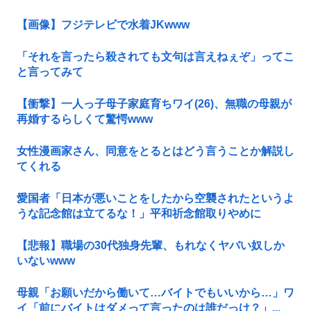
【画像】フジテレビで水着JKwww
「それを言ったら殺されても文句は言えねぇぞ」ってこ
と言ってみて
【衝撃】一人っ子母子家庭育ちワイ(26)、無職の母親が
再婚するらしくて驚愕www
女性漫画家さん、同意をとるとはどう言うことか解説し
てくれる
愛国者「日本が悪いことをしたから空襲されたというよ
うな記念館は立てるな！」平和祈念館取りやめに
【悲報】職場の30代独身先輩、もれなくヤバい奴しか
いないwww
母親「お願いだから働いて…バイトでもいいから…」ワ
イ「前にバイトはダメって言ったのは誰だっけ？」...