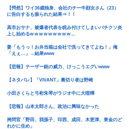
【愕然】ワイ36歳独身、会社のチー牛顔女さん（23）
に告白するも振られた結果⇒！！
高市おサナ、被爆者代表を睨み付けてしまいバチクソ炎
上し始めるw w w w w w w w w ...
妻「もうっ！お弁当箱は会社で洗ってきてよね！」俺
「えぇ…」→結果www
【悲報】テーザー銃の威力、けっこうエグいwww
【ネタバレ】「VIVANT」裏切り者は野崎
小田さくらと弓桁朱琴がラジオ中に大喧嘩
【悲報】山本太郎さん、政治に興味なかった
拷問官「野田、我孫子、印西、成田、木更津、東金のど
れかに住め」