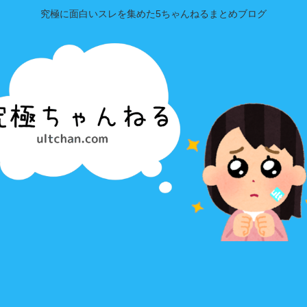
究極に面白いスレを集めた5ちゃんねるまとめブログ