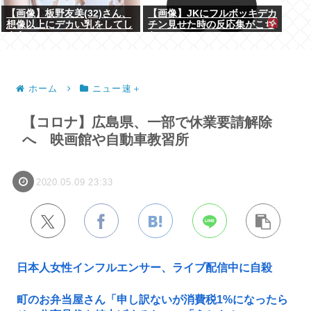
【画像】板野友美(32)さん、
【画像】JKにフルボッキデカ
想像以上にデカい乳をしてし
チン見せた時の反応集がこち
まうwww
らww
ホーム
ニュー速＋
【コロナ】広島県、一部で休業要請解除
へ 映画館や自動車教習所
2020.05.09 23:33
日本人女性インフルエンサー、ライブ配信中に自殺
町のお弁当屋さん「申し訳ないが消費税1%になったら