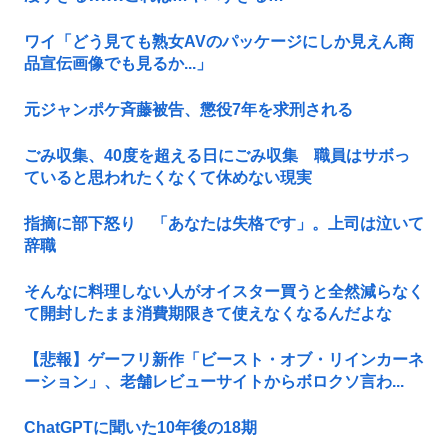
ワイ「どう見ても熟女AVのパッケージにしか見えん商
品宣伝画像でも見るか...」
元ジャンポケ斉藤被告、懲役7年を求刑される
ごみ収集、40度を超える日にごみ収集 職員はサボっ
ていると思われたくなくて休めない現実
指摘に部下怒り 「あなたは失格です」。上司は泣いて
辞職
そんなに料理しない人がオイスター買うと全然減らなく
て開封したまま消費期限きて使えなくなるんだよな
【悲報】ゲーフリ新作「ビースト・オブ・リインカーネ
ーション」、老舗レビューサイトからボロクソ言わ...
ChatGPTに聞いた10年後の18期