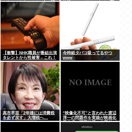
ったのではないかとX上で話
放送 TVerでリアルタイム配
題に（※動画あり）
信、見逃し配信も
【衝撃】NHK職員が番組出演
今時紙タバコ吸ってるやつ
タレントから性被害←これ！
www
高市早苗「2年後には消費税
“映像化不可”と言われた渡辺
を必ず戻す」大増税へ…
淳一の問題作を実娘が映画化
黒木瞳、西岡徳馬、吉田羊が
出演