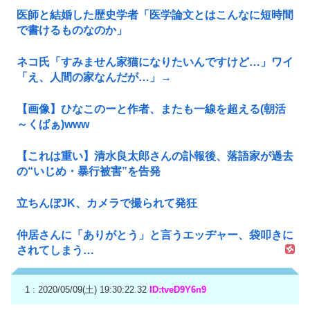
医師と結婚した歴史学者「医学論文とはこんなに短時間
で書けるものなのか」
ネコ氏「すみません家猫になりたいんですけど…」ワイ
「え、人間の家なんだが…」→
【画像】ひなこのーと作者、またも一線を超える(朝活
～くぱぁ)www
【これは重い】清水良太郎さんの訃報後、落語家が過去
の“いじめ・暴行被害”を告発
立ちんぼJK、カメラで撮られて発狂
仲居さんに「ありがとう」と言うエッヂャー、袋叩きに
されてしまう…
1 : 2020/05/09(土) 19:30:22.32
ID:tveD9Y6n9