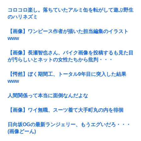
コロコロ楽し。落ちていたアルミ缶を転がして遊ぶ野生
のハリネズミ
【画像】ワンピース作者が描いた担当編集のイラスト
www
【画像】長瀬智也さん、バイク画像を投稿するも見た目
が汚らしいとネットの女性たちから批判・・・
【愕然】ぼく期間工、トータル9年目に突入した結果
www
人間関係って本当に面倒なんだよな
【画像】ワイ無職、スーツ着て大手町丸の内を徘徊
日向坂OGの最新ランジェリー、もうエグいだろ・・・
(画像どーん)