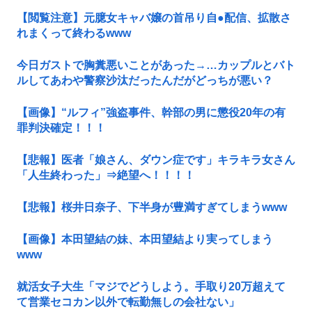
【閲覧注意】元臆女キャバ嬢の首吊り自●配信、拡散さ
れまくって終わるwww
今日ガストで胸糞悪いことがあった→…カップルとバト
ルしてあわや警察沙汰だったんだがどっちが悪い？
【画像】“ルフィ”強盗事件、幹部の男に懲役20年の有
罪判決確定！！！
【悲報】医者「娘さん、ダウン症です」キラキラ女さん
「人生終わった」⇒絶望へ！！！！
【悲報】桜井日奈子、下半身が豊満すぎてしまうwww
【画像】本田望結の妹、本田望結より実ってしまう
www
就活女子大生「マジでどうしよう。手取り20万超えて
て営業セコカン以外で転勤無しの会社ない」