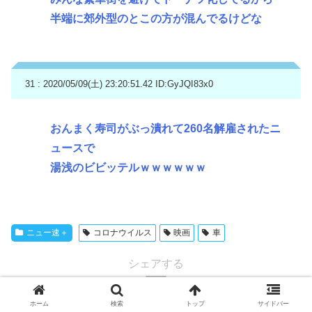
半端に郊外型のとこの方が混んでるけどな
31 : 2020/05/09(土) 23:20:51.42
ID:GyJQI83x0
おんまく寿司がぶっ潰れて260名解雇されたニ
ュースで
湯浅のビビッテルｗｗｗｗｗｗ
ニュー速＋
コロナウイルス
映画
車
シェアする
ホーム
検索
トップ
サイドバー