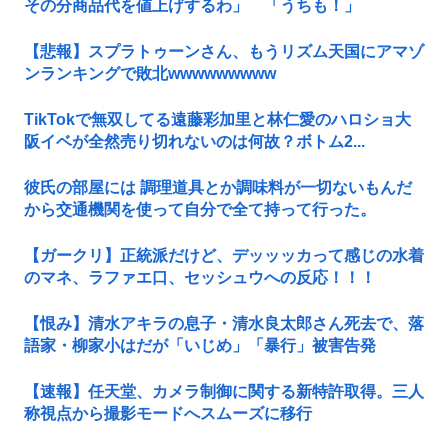
その分商品代を値上げするわ」 「うちも！」
【悲報】スプラトゥーンさん、もうリズム天国にアマゾ
ンランキングで敗北wwwwwwwww
TikTokで無双してる遠藤彩加里と林仁愛のハロショ大
阪イベが全然売り切れないのは何故？ボトム2...
彼氏の部屋には 調理道具とか調味料が一切ないもんだ
から交通機関を使って自分で全て持って行った。
【ガークリ】正統派だけど、デッッッカって感じの水着
のマネ、ラファエ口、セッシュウへの反応！！！
【恨み】清水アキラの息子・清水良太郎さん死去で、落
語家・柳家小はだが「いじめ」「暴行」被害告発
【速報】任天堂、カメラ制御に関する新特許取得。三人
称視点から撮影モードへスムーズに移行