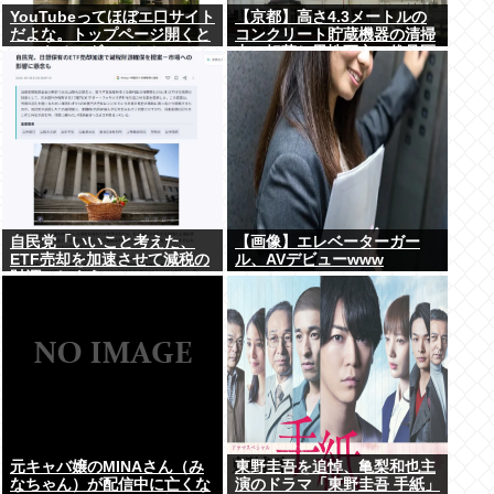
YouTubeってほぼエ口サイト
【京都】高さ4.3メートルの
だよな。トップページ開くと
コンクリート貯蔵機器の清掃
いつもチアダンスとかローア
中に転落し男性死亡、伏見区
ングルで撮影した街撮り動画
の工場
ばっか出てくるじゃん
自民党「いいこと考えた、
【画像】エレベーターガー
ETF売却を加速させて減税の
ル、AVデビューwww
財源にしよう」
元キャバ嬢のMINAさん（み
東野圭吾を追悼、亀梨和也主
なちゃん）が配信中に亡くな
演のドラマ「東野圭吾 手紙」