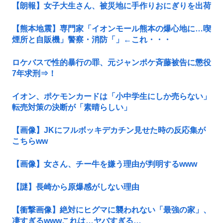
【朗報】女子大生さん、被災地に手作りおにぎりを出荷
【熊本地震】専門家「イオンモール熊本の爆心地に…喫
煙所と自販機」警察・消防「」←これ・・・
ロケバスで性的暴行の罪、元ジャンポケ斉藤被告に懲役
7年求刑⇒！
イオン、ポケモンカードは「小中学生にしか売らない」
転売対策の決断が「素晴らしい」
【画像】JKにフルボッキデカチン見せた時の反応集が
こちらww
【画像】女さん、チー牛を嫌う理由が判明するwww
【謎】長崎から原爆感がしない理由
【衝撃画像】絶対にヒグマに襲われない「最強の家」、
凄すぎるwwwこれは…ヤバすぎる…