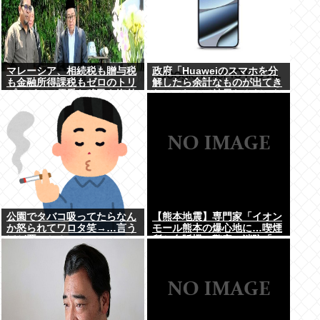
マレーシア、相続税も贈与税
政府「Huaweiのスマホを分
も金融所得課税もゼロのトリ
解したら余計なものが出てき
プルゼロで優秀な移民を海外
た」これって結局なんだった
から集めてしまう…
の？
公園でタバコ吸ってたらなん
【熊本地震】専門家「イオン
か怒られてワロタ笑→…言う
モール熊本の爆心地に…喫煙
ほど悪いか？
所と自販機」警察・消防「」
←これ・・・