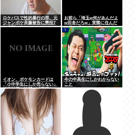
ロケバスで性的暴行の罪、元
お前ら「埼玉w何があんだよ
ジャンポケ斉藤被告に懲役7
w田舎だろw」実際に住んだ
年求刑⇒！
お前ら「クソほど住みやすい
困ることねえじゃん」
イオン、ポケモンカードは
今の中高生にしかわからない
「小中学生にしか売らない」
こと
転売対策の決断が「素晴らし
い」