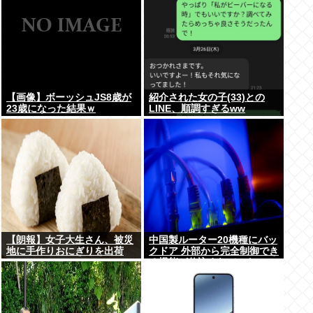
【画像】ボーッシュJS8歳が
紹介された女の子(33)との
23歳になった結果ｗ
LINE、順調すぎるww
【朗報】女子大生さん、被災
中国製ルーター20機種にバッ
地に手作りおにぎりを出荷
クドア 外部から完全制御でき
る機能が仕込まれていた