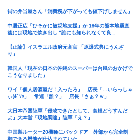
街の弁当屋さん「消費税が下がっても値下げしません」
中居正広「ひそかに被災地支援」か 16年の熊本地震直
後には現地で炊き出し “誰にも知られなくて良...
【正論】イスラエル政府元高官 「原爆式典にうんざ
り」
韓国人「現在の日本の沖縄のスーパーは台風のおかげで
こうなりました」
ワイ「個人居酒屋だ！入ったろ」 店長「…いらっしゃ
ぃ(ﾎﾞｿｯ」 常連「誰？」 店長「さぁ？ｗ」
大日本帝国陸軍「侵攻できたとして、食糧どうすんだ
よ」大本営「現地調達」陸軍「え？」
中国製ルーター20機種にバックドア 外部から完全制
御できる機能が仕込まれていた