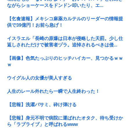
ながらショーケースをドンドン叩いたり、エ...
【乞食速報】メキシコ麻薬カルテルのリーダーの情報提
供で39億円！お前ら急げ！
イスラエル「長崎の原爆は日本が侵略した天罰。少し仕
返しされただけで被害者ヅラ。追悼されるべきは侵...
【画像】色気たっぷりのヒッチハイカー、見つかるｗｗ
ｗ
ウイグル人の女優が美人すぎる
人生のレール外れたら一瞬で人生終わった！
【悲報】洗濯バサミ、砕け弾ける
【悲報】身元不明で病院に運ばれたオタク、待ち受けか
ら「ラブライブ」と呼ばれるwww