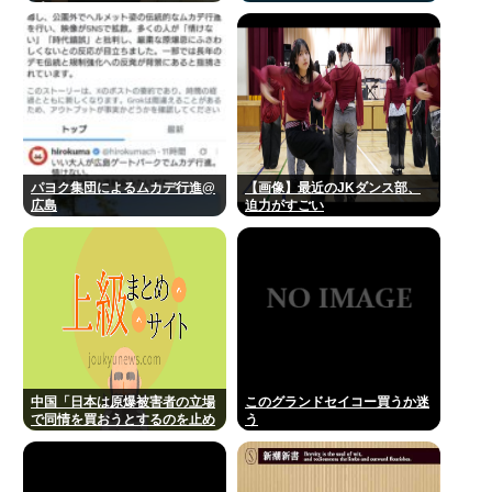
プwww
パヨク集団によるムカデ行進@
【画像】最近のJKダンス部、
広島
迫力がすごい
中国「日本は原爆被害者の立場
このグランドセイコー買うか迷
で同情を買おうとするのを止め
う
ろ」