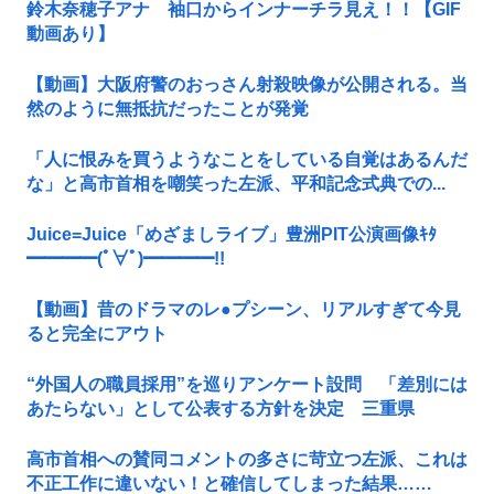
鈴木奈穂子アナ 袖口からインナーチラ見え！！【GIF
動画あり】
【動画】大阪府警のおっさん射殺映像が公開される。当
然のように無抵抗だったことが発覚
「人に恨みを買うようなことをしている自覚はあるんだ
な」と高市首相を嘲笑った左派、平和記念式典での...
Juice=Juice「めざましライブ」豊洲PIT公演画像ｷﾀ
━━━━(ﾟ∀ﾟ)━━━━!!
【動画】昔のドラマのレ●プシーン、リアルすぎて今見
ると完全にアウト
“外国人の職員採用”を巡りアンケート設問 「差別には
あたらない」として公表する方針を決定 三重県
高市首相への賛同コメントの多さに苛立つ左派、これは
不正工作に違いない！と確信してしまった結果……