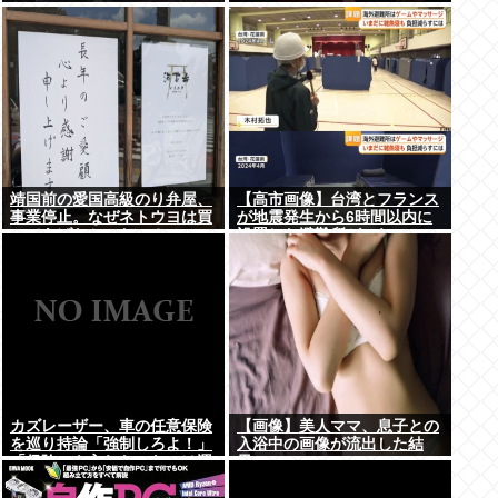
靖国前の愛国高級のり弁屋、
【高市画像】台湾とフランス
事業停止。なぜネトウヨは買
が地震発生から6時間以内に
ってあげなかったの？
設置した避難所がこれwww
カズレーザー、車の任意保険
【画像】美人ママ、息子との
を巡り持論「強制しろよ！」
入浴中の画像が流出した結
「保険にも入れないヤツは運
果・・・
転すんなよ」