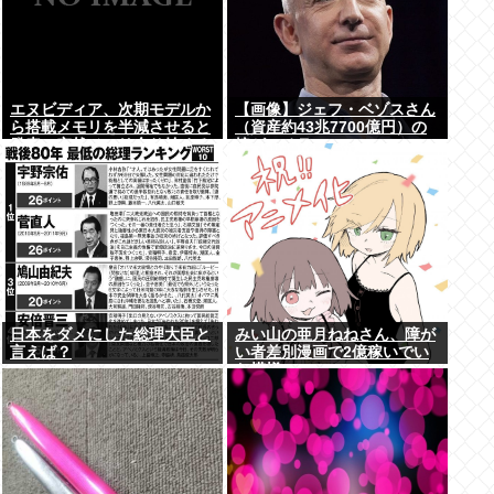
エヌビディア、次期モデルか
【画像】ジェフ・ベゾスさん
ら搭載メモリを半減させると
（資産約43兆7700億円）の
発表。突然メモリ余り始める
嫁がコチラwww
www
日本をダメにした総理大臣と
みい山の亜月ねねさん、障が
言えば？
い者差別漫画で2億稼いでい
た模様www