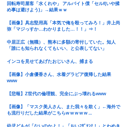
回転寿司屋客「水くれや」 アルバイト僕「セルf(いや揉
め事は避けよう)」→結果ｗｗ
【画像】具志堅用高「本気で俺を殴ってみろ！」井上尚
弥「マジっすか…わかりました…！！」⇒！
中居正広（無職）、熊本に多額の寄付していた。知人
「誰にも知られなくてもいい、と公表してない」
インコを見せてあげたおじいさん、捕まる
【画像】小倉優香さん、水着グラビア復帰した結果
www
【悲報】Z世代の倫理観、完全にぶっ壊れるwww
【画像】「マスク美人さん、また我々を欺く」←海外で
も流行りだした結果がこちらw w w w w ...
幼児どもが「ないのかよ！」「おいﾌｻﾞｹﾝﾅ！」とわめき