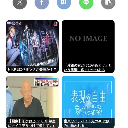
「片親の女だけはやめとけ」と
NIKKEにペルソナが参戦か！？
いう風潮、広まりつつある
【画像】イケおじ(56)、中学生
童貞ワイ、バイト先のJDに飲
にナイフ突きつけて脅してレ●
みに誘われる！