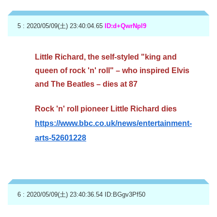
5 : 2020/05/09(土) 23:40:04.65
ID:d+QwrNpl9
Little Richard, the self-styled "king and
queen of rock 'n' roll" – who inspired Elvis
and The Beatles – dies at 87
Rock 'n' roll pioneer Little Richard dies
https://www.bbc.co.uk/news/entertainment-
arts-52601228
6 : 2020/05/09(土) 23:40:36.54
ID:BGgv3Pf50