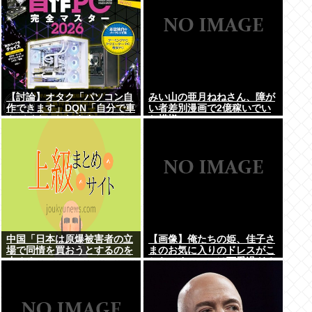
【討論】オタク「パソコン自
みい山の亜月ねねさん、障が
作できます」DQN「自分で車
い者差別漫画で2億稼いでい
やバイクいじれます」
た模様www
中国「日本は原爆被害者の立
【画像】俺たちの姫、佳子さ
場で同情を買おうとするのを
まのお気に入りのドレスがこ
止めろ」
ちらです←コレは可愛過ぎる
w w w w w w w w