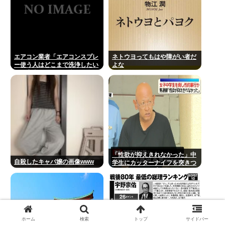
エアコン業者「エアコンスプレ
ネトウヨってもはや障がい者だ
ー使う人はどこまで洗浄したい
よな
の？室内に風を送り込んでるフ
ァンは汚いままですよ」331.5
万バズ
「性欲が抑えきれなかった」中
自殺したキャバ嬢の画像www
学生にカッターナイフを突きつ
けて脅し、レ●プ。自称・アル
バイトの秋田英男(56)が逮捕さ
れる
ホーム
検索
トップ
サイドバー