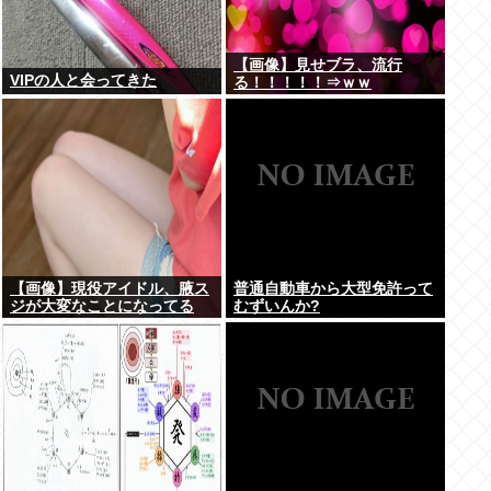
【画像】見せブラ、流行
VIPの人と会ってきた
る！！！！！⇒ｗｗ
【画像】現役アイドル、腋ス
普通自動車から大型免許って
ジが大変なことになってる
むずいんか?
www