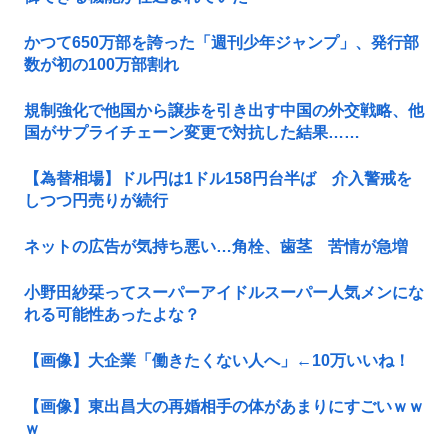
かつて650万部を誇った「週刊少年ジャンプ」、発行部
数が初の100万部割れ
規制強化で他国から譲歩を引き出す中国の外交戦略、他
国がサプライチェーン変更で対抗した結果……
【為替相場】ドル円は1ドル158円台半ば 介入警戒を
しつつ円売りが続行
ネットの広告が気持ち悪い…角栓、歯茎 苦情が急増
小野田紗栞ってスーパーアイドルスーパー人気メンにな
れる可能性あったよな？
【画像】大企業「働きたくない人へ」←10万いいね！
【画像】東出昌大の再婚相手の体があまりにすごいｗｗ
ｗ