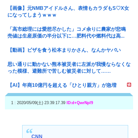
【画像】元NMBアイドルさん、表情もカラダもS♡X女
になってしまうｗｗｗ
「高市総理には愛想尽かした」コメ余りに農家が悲鳴
売値は生産原価の半分以下に…肥料代や燃料代は高...
【動画】ピザを食う松本まりかさん、なんかヤバい
思い通りに動かない熊本被災者に左派が我慢ならなくな
った模様、避難所で苦しむ被災者に対して……
【AI】年商10億円を超える「ひとり親方」が急増
1 : 2020/05/09(土) 23:39:17.39
ID:d+QwrNpl9
CNN