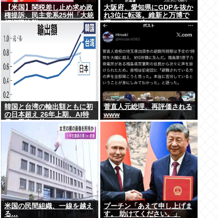
【米国】関税差し止め求め政
大阪府、愛知県にGDPを抜か
権提訴、民主党系25州「大統
れ3位に転落。維新と万博で
領権限逸脱」
潤ってるはずじゃ…
韓国と台湾の輸出額ともに初
菅直人元総理、再評価される
の日本超え 26年上期、AI特
www
需の恩恵で差
米国の民間組織、一線を越え
プーチン「あえて申し上げま
る…
す。 助けてください。」