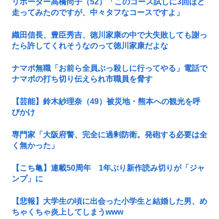
リポーター高橋尚子（52）「このコース試しに3回ほど
走ってみたのですが、中々タフなコースですよ」
織田信長、豊臣秀吉、徳川家康の中で大失敗しても謝っ
たら許してくれそうなのって徳川家康だよな
ナマポ無職「お前ら全員ぶっ殺しに行ってやる」電話で
ナマポの打ち切り伝えられ市職員を脅す
【芸能】鈴木紗理奈（49）被災地・熊本への観光を呼
びかけ
専門家「大阪府警、完全に過剰防衛。発砲する必要は全
く無かった」
【こち亀】連載50周年 1年ぶり新作読み切りが「ジャ
ンプ」に
【悲報】大学生の頃に出会った小学生と結婚した男、め
ちゃくちゃ炎上してしまうwww