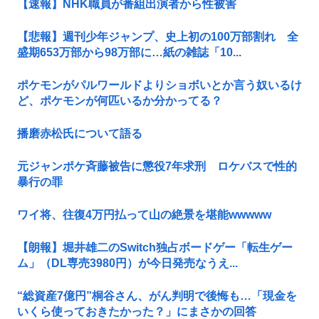
【速報】NHK職員が番組出演者から性被害
【悲報】週刊少年ジャンプ、史上初の100万部割れ 全
盛期653万部から98万部に…紙の雑誌「10...
ポケモンがパルワールドよりショボいとか言う奴いるけ
ど、ポケモンが何匹いるか分かってる？
播磨赤松氏について語る
元ジャンポケ斉藤被告に懲役7年求刑 ロケバスで性的
暴行の罪
ワイ将、往復4万円払って山の絶景を堪能wwwww
【朗報】堀井雄二のSwitch独占ボードゲー「転生ゲー
ム」（DL専売3980円）が今日発売なうえ...
“総資産7億円”桐谷さん、がん判明で後悔も…「現金を
いくら使っておきたかった？」にまさかの回答