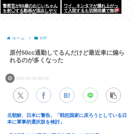
警察官が60歳のおじいちゃん
ワイ、キンタマが腫れ上がっ
を射◯する動画が流出しやり
て入院するも切開排膿で無事
すぎだと日本全国から批判殺
しなびる
到！！！
ホーム
VIP
原付50cc通勤してるんだけど最近車に煽ら
れるのが多くなった
2020.05.10 08:59
北朝鮮、日本に警告。「戦犯国家に戻ろうとしている日
本に軍事的選択肢を検討」