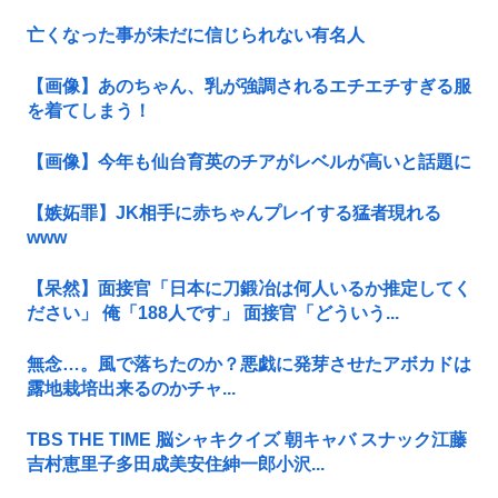
亡くなった事が未だに信じられない有名人
【画像】あのちゃん、乳が強調されるエチエチすぎる服
を着てしまう！
【画像】今年も仙台育英のチアがレベルが高いと話題に
【嫉妬罪】JK相手に赤ちゃんプレイする猛者現れる
www
【呆然】面接官「日本に刀鍛冶は何人いるか推定してく
ださい」 俺「188人です」 面接官「どういう...
無念…。風で落ちたのか？悪戯に発芽させたアボカドは
露地栽培出来るのかチャ...
TBS THE TIME 脳シャキクイズ 朝キャバ スナック江藤
吉村恵里子多田成美安住紳一郎小沢...