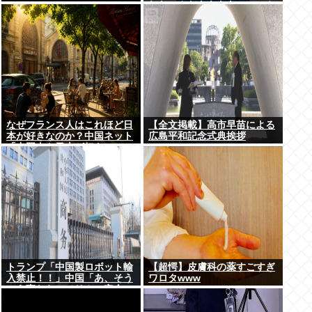
れないんだああああ」←いや
犯罪だからやん
なぜフランス人はこれほど日
【全文掲載】高市早苗による
本が好きなのか？中国ネット
広島平和記念式典挨拶
「中国人も日本が好き」
トランプ「中国製ロボット輸
【超愕】皮膚科の薬すごすぎ
入禁止！！」中国「あ、そう
ワロタwww
いう事ならアメリカの安全の
為にドローンの輸出も止める
ね？」