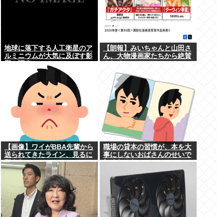
地球に落下する人工衛星のア
【朗報】みいちゃんと山田さ
ルミニウムが大気に及ぼす影
ん、大物漫画家たちから絶賛
響を調査
されるwww
【画像】ワイがBBA先輩から
職場の貸本の習慣が、本を大
送られてきたライン、見るに
事にしないおばさんのせいで
耐えない・・・
無くなった