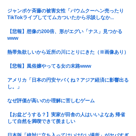
ジャンポケ斉藤の被害女性「バウムクーヘン売ったり
TikTokライブしててムカついたから示談しなか...
【悲報】想像の200倍、形がエグい「ナス」見つかる
www
熱帯魚欲しいから近所の川にとりにきた（※画像あり）
【悲報】風俗嬢やってる女の末路www
アメリカ「日本の円安ヤバくね？アジア経済に影響出る
し。」
なぜ評価が高いのか理解に苦しむゲーム
【お盆どうする？】実家が田舎の人はいいよなあ 帰省
して自然を満喫できて羨ましい
日本版「絶対に立ち入ってはいけない場所」がヤバすぎ