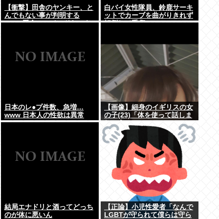
【衝撃】田舎のヤンキー、と
白バイ女性隊員、鈴鹿サーキ
んでもない事が判明する
ットでカーブを曲がりきれず
www 田舎のマイルドヤンキ
転倒して重傷
ーって何であんなに金ある
の？もしかして…
日本のレ●プ件数、急増…
【画像】細身のイギリスの女
www 日本人の性欲は異常
の子(23)「体を使って話しま
しょう…
結局エナドリと酒ってどっち
【正論】小児性愛者「なんで
のが体に悪いん
LGBTが守られて僕らは守ら