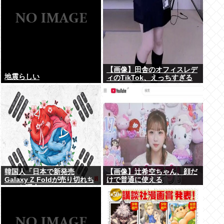
【画像】田舎のオフィスレデ
地震らしい
ィのTikTok、えっちすぎる
韓国人「日本で新発売
【画像】辻希空ちゃん、顔だ
Galaxy Z Foldが売り切れち
けで普通に使える
ゃった理由」