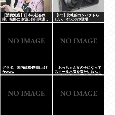
【消費減税】日本の社会保
【PC】比較的コンパクトら
障、岐路に 財源5兆円見通し
しい、RTX5070登場
立たず
グラボ、国内価格4割値上げ
「おっちゃん女の子になって
かwww
スクール水着を着たいねん」
60代が小学生に夢を語る事案
が発生