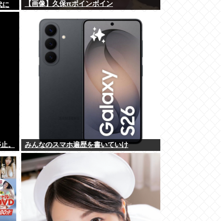
【画像】久保πボインボイン
代に
停止。
みんなのスマホ遍歴を書いていけ