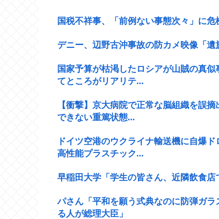
国税不祥事、「前例ない事態次々」に危
デニー、辺野古沖事故の防カメ映像「遺
国家予算が枯渇したロシアが山賊の真似
てところがリアリテ...
【衝撃】京大病院で正常な脳組織を誤摘
できない重篤状態...
ドイツ空港のウクライナ輸送機に自爆ド
高性能プラスチック...
早稲田大学「学生の皆さん、近隣飲食店
パさん「平和を願う式典なのに防弾ガラ
る人が総理大臣」