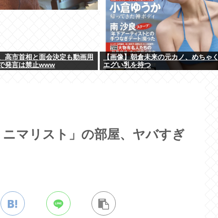
、高市首相と面会決定も動画用
【画像】朝倉未来の元カノ、めちゃ
で発言は禁止www
エグい乳を持つ
ミニマリスト」の部屋、ヤバすぎ