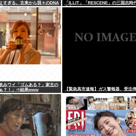
よすぎる。古来から我々のDNA
「ILLIT」「RESCENE」の三国志時
踊り
突入！
飲みワイ「ゴムある？」家主の
【緊急高市速報】ガス警報器、受注
ぁ？！」⇒結果www