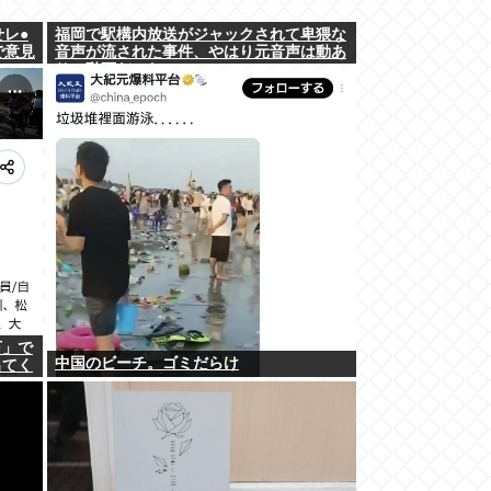
せレ●
福岡で駅構内放送がジャックされて卑猥な
で意見
音声が流された事件、やはり元音声は動あ
りの動画だった
下」で
中国のビーチ。ゴミだらけ
出てく
に