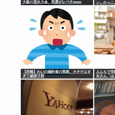
大阪の花火大会、民度がレベチwww
ン」かっこ
に刻まれた
【悲報】わいの婚約者の実家、キチゲエす
人んちで宅
ぎて破談寸前
女さん「は