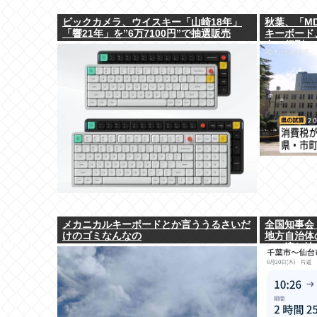
ビックカメラ、ウイスキー「山崎18年」
秋葉、「M
「響21年」を”6万7100円”で抽選販売
キーボード
布で行列。
メカニカルキーボードとか言ううるさいだ
全国知事会
けのゴミなんなの
地方自治体
この流れ地