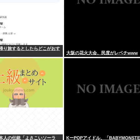
帰り旅するとしたらどこがおす
大阪の花火大会、民度がレベチwww
本人の伝統「よさこいソーラ
KーPOPアイドル、「BABYMONST