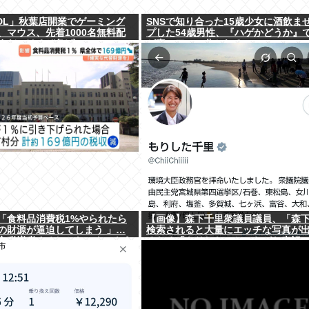
DL」秋葉店開業でゲーミング
SNSで知り合った15歳少女に酒飲ま
、マウス、先着1000名無料配
プした54歳男性、『ハゲかどうか』
まだいけるぞ急げ!!
が真っ二つに分かれる
「食料品消費税1%やられたら
【画像】森下千里衆議員議員、「森
の財源が逼迫してしまう 」…
検索されると大量にエッチな写真が
方税増税するしかないよ、もう
るため「もりした」とひらがな表記
www