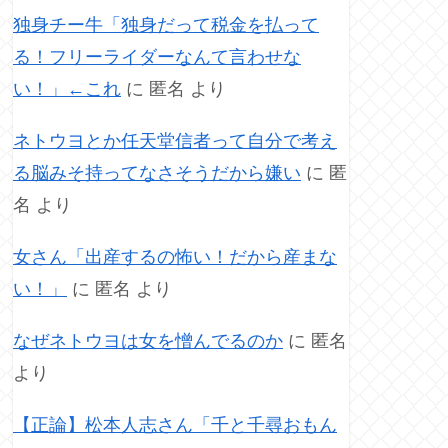
独身チー牛「独身だって税金を払って
る！フリーライダーなんて言わせな
い！」←これ
に
匿名
より
ネトウヨとか任天堂信者って自分で考え
る脳みそ持ってなさそうだから嫌い
に
匿
名
より
女さん「出産するの怖い！だから産まな
い！」
に
匿名
より
なぜネトウヨは女を憎んでるのか
に
匿名
より
【正論】松本人志さん「千と千尋おもん