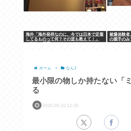
海外「海外発祥なのに、今では日本で定着
被爆体験者
してるものって何？その逆も教えて！」
の握手のみ
（海外の反応）
ホーム
なんJ
最小限の物しか持たない「
る
2020.05.10 12:25