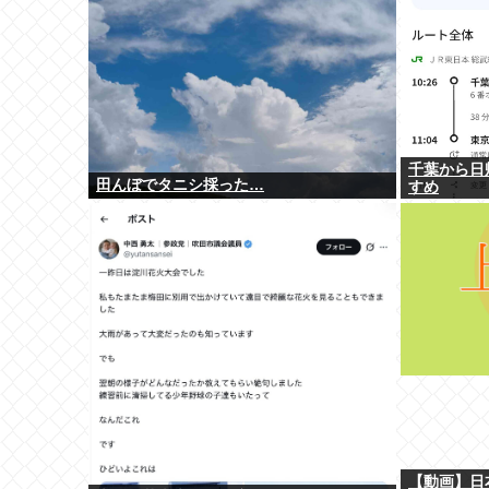
千葉から日
田んぼでタニシ採った…
すめ
【動画】日