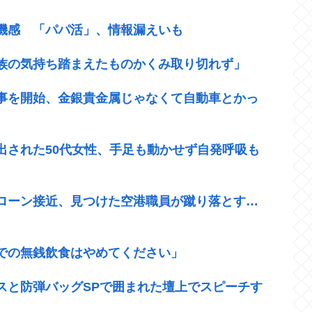
機感 「パパ活」、情報漏えいも
族の気持ち踏まえたものかくみ取り切れず」
事を開始、金銀貴金属じゃなくて自動車とかっ
出された50代女性、手足も動かせず自発呼吸も
ローン接近、見つけた空港職員が蹴り落とす…
での無銭飲食はやめてください」
スと防弾バッグSPで囲まれた壇上でスピーチす