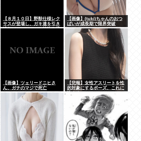
【８月１０日】野獣仕様レク
【画像】(tuki)ちゃんのおつ
サスが登場し、ガキ達を引き
ぱいが成長期で限界突破
連れてハーメルンの笛吹き状
www
態となる （※動画あり）
【画像】ツェリードニヒさ
【悲報】女性アスリートを性
ん、ガチのマジで死亡
的対象にするポーズ、これに
決まる