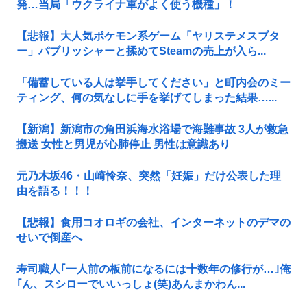
発…当局「ウクライナ軍がよく使う機種」！
【悲報】大人気ポケモン系ゲーム「ヤリステメスブタ
ー」パブリッシャーと揉めてSteamの売上が入ら...
「備蓄している人は挙手してください」と町内会のミー
ティング、何の気なしに手を挙げてしまった結果…...
【新潟】新潟市の角田浜海水浴場で海難事故 3人が救急
搬送 女性と男児が心肺停止 男性は意識あり
元乃木坂46・山崎怜奈、突然「妊娠」だけ公表した理
由を語る！！！
【悲報】食用コオロギの会社、インターネットのデマの
せいで倒産へ
寿司職人｢一人前の板前になるには十数年の修行が…｣俺
｢ん、スシローでいいっしょ(笑)あんまかわん...