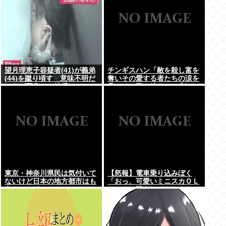
望月理恵子容疑者(41)が義弟
チンギスハン「敵を殺し富を
(44)を蹴り頃す 意味不明だ
奪いその愛する者たちの涙を
ったが画像みて納得・・・
見てその妻や娘をレ●プする
のが最大の喜び」
東京・神奈川県民は気付いて
【怒報】電車乗り込みぼく
ないけど日本の地方都市はも
「おっ、可愛いミニスカＯＬ
うやべーぞ
ちゃんの隣あいてんじゃん！
座ったろ！」→結果w w w w
w w w w