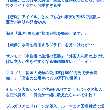
【画像】この日本人男性、前世で世界救っただろ。妻の
ウクライナ女性が可愛すぎる件
【悲報】アイドル、とんでもない事実がSNSで拡散→
運営が声明を発表www
識者『真の"勝ち組"都道府県を発表します。』
【画像】水着を着用するグラドルを見つけたが･･･
サンモニ「永住権は生活の基盤」「外国人を締め上げれ
ば日本人が生きやすくなる発想間違い」「ヘイト」
マスゴミ「韓国大統領の公用車は6000万円で安全装
備！」「高市の公用車は3000万円で贅沢！」
セレッソ大阪がシリア代表FWパブロ・サバックの加入
を正式発表 「何曲か一緒に歌えたらいいですね！...
ブルガリアにドローンが侵入、ルーマニア国境付近で爆