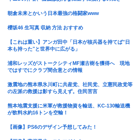
朝倉未来とかいう日本最強の格闘家www
櫻坂46 生写真 収納 方法 おすすめ
【これは重い】アンガ田中「日本が核兵器を持てば“日
本も持った”と世界中に広がる」
浦和レッズがストークシティMF瀬古樹を獲得へ 現地
ではすでにクラブ間合意との情報
激震地の熊本県氷川町に共産党、社民党、立憲民政党等
の左派の救援は影すら見えず。住民苦言
熊本地震支援に米軍が救援物資を輸送、KC-130輸送機
が飲料水約16トンを空輸！
【画像】PS6のデザイン予想してみた！