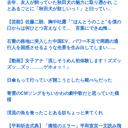
去年、友人が飼っていた秋田犬の魅力に取り憑かれ こ
とあるごとに「秋田犬が欲しいっ！」と曰ってい...
【芸能】佐藤二朗、胸中吐露「“ほんとうのこと”を僕の
口からは何ひとつ言えなくて… 言葉にできぬ悔...
石畳の路地に突入した中国EV、パワー不足で周囲の通
行人を困惑させるような光景を生み出してしまい…...
【動画】女子アナ「流しそうめん初体験します！ズズッ
ズッ…ズッ………ゲホォッ！」
日傘もって行っていざ開こうとしたら靴べらだった
青雲のCMソングをちいかわの劇中歌だと思っていた模
様
渓流の魚を食ったことある奴ちょっと来てくれ
【平和祈念式典】「痛恨のエラー」平和宣言一文読み飛