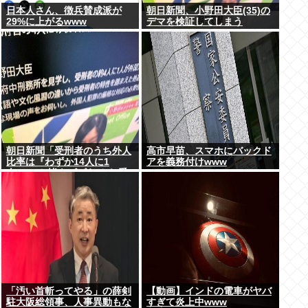
日本人さん、徴兵賛成派が
朝日新聞、小野田大臣(35)の
29%に上がるwww
デマを検証してしまう
朝日新聞「受刑者のうち外人
高市早苗、スマホにバックド
比率は『わずか14人に1
アを義務付けwww
人』!」と皆をビビらせる 受
刑者の7%が外人…
「汚い首斬ってやる」の薛剣
【動画】インドの電車がヤバ
駐大阪総領事、人事異動もな
すぎて炎上中www