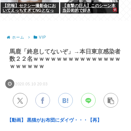
【悲報】セクシー撮影会にお
【進撃の巨人】このシーン本
いてえっちすぎてNGとなっ
当芸術的で好き
たポーズがこちらwww
ホーム
VIP
馬鹿「終息してないぞ」→本日東京感染者
数２２名ｗｗｗｗｗｗｗｗｗｗｗｗｗｗｗ
ｗｗｗｗｗｗ
2020.05.10 20:03
【動画】 黒猫がお布団にダイヴ・・・【再】