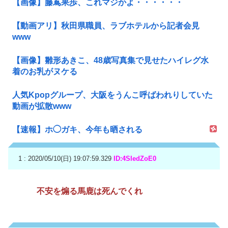
【画像】藤嶌果歩、これマジかよ・・・・・・
【動画アリ】秋田県職員、ラブホテルから記者会見
www
【画像】雛形あきこ、48歳写真集で見せたハイレグ水
着のお乳がヌケる
人気Kpopグループ、大阪をうんこ呼ばわれりしていた
動画が拡散www
【速報】ホ◯ガキ、今年も晒される
1 : 2020/05/10(日) 19:07:59.329
ID:4SIedZoE0
不安を煽る馬鹿は死んでくれ