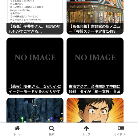
【画像】平井堅さん、歌詞の匂
【画像悲報】吉野家の新メニュ
わせがすごすぎる…
ー「極旨ステーキ定食(1498
円)」、肉の量が少なすぎて大
炎上してしまう…www
【悲報】NHKさん、女がいかに
東南アジア、台湾問題で中国に
イージーモードかをわかりやす
傾斜 タイが「統一支持」言及
く放映してしまうwww
[8/10]
ホーム
検索
トップ
サイドバー