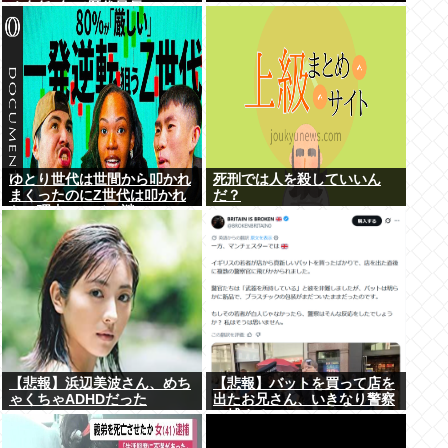
く在任6年で歴代最長
ゆとり世代は世間から叩かれ
死刑では人を殺していいん
まくったのにZ世代は叩かれ
だ？
ない理由、マジで謎
【悲報】浜辺美波さん、めち
【悲報】バットを買って店を
ゃくちゃADHDだった
出たお兄さん、いきなり警察
に捕まるwww