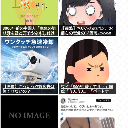
3000年前の中国人「生魚の切
【衝撃】ちいかわのパン、お
り身を醤と芥子やネギに付け
前らの想像の12倍高いwww
て食うと美味い」日本人は何
故ずっとこのレベルで足踏み
してるのか
【画像】こういう詐欺広告は
ワイ「嫁が可愛くてサァ」同
無くせないの？
僚「うんうん、『パートナ
ー』ね」