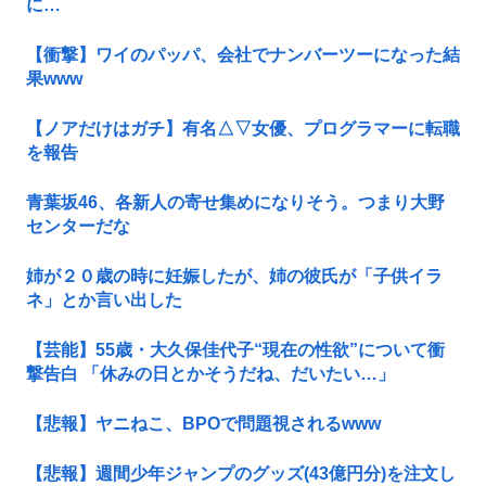
に…
【衝撃】ワイのパッパ、会社でナンバーツーになった結
果www
【ノアだけはガチ】有名△▽女優、プログラマーに転職
を報告
青葉坂46、各新人の寄せ集めになりそう。つまり大野
センターだな
姉が２０歳の時に妊娠したが、姉の彼氏が「子供イラ
ネ」とか言い出した
【芸能】55歳・大久保佳代子“現在の性欲”について衝
撃告白 「休みの日とかそうだね、だいたい…」
【悲報】ヤニねこ、BPOで問題視されるwww
【悲報】週間少年ジャンプのグッズ(43億円分)を注文し