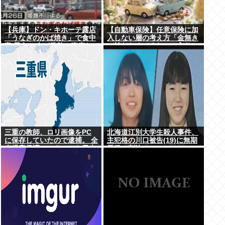
【兵庫】ドン・キホーテ露店
【自動車保険】任意保険に加
「うなぎのかば焼き」で食中
入しない層の考え方「金無き
毒 男女14人が発熱や腹痛な
ゃ払わなくてすむので入り
ど訴え…サルモネラ属の菌検
損」
出
三重の教師、ロリ画像をPC
北海道江別大学生殺人事件、
に保存していたので逮捕。 全
主犯格の川口被告(19)に無期
米児童保護センターから日本
懲役の判決
の警察庁に通報が来る。