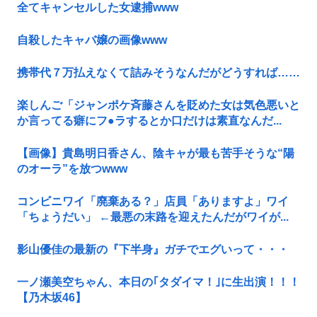
全てキャンセルした女逮捕www
自殺したキャバ嬢の画像www
携帯代７万払えなくて詰みそうなんだがどうすれば……
楽しんご「ジャンポケ斉藤さんを貶めた女は気色悪いと
か言ってる癖にフ●ラするとか口だけは素直なんだ...
【画像】貴島明日香さん、陰キャが最も苦手そうな“陽
のオーラ”を放つwww
コンビニワイ「廃棄ある？」店員「ありますよ」ワイ
「ちょうだい」 ←最悪の末路を迎えたんだがワイが...
影山優佳の最新の『下半身』ガチでエグいって・・・
一ノ瀬美空ちゃん、本日の｢タダイマ！｣に生出演！！！
【乃木坂46】