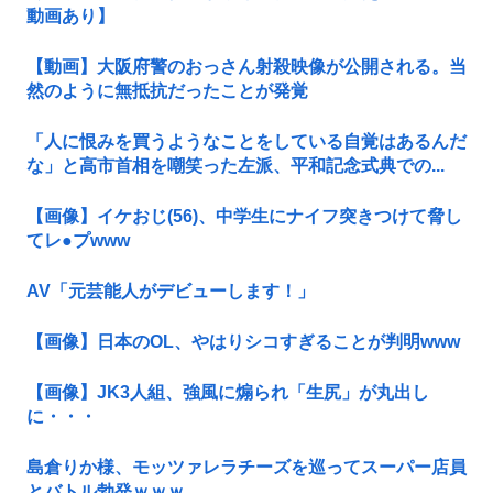
動画あり】
【動画】大阪府警のおっさん射殺映像が公開される。当
然のように無抵抗だったことが発覚
「人に恨みを買うようなことをしている自覚はあるんだ
な」と高市首相を嘲笑った左派、平和記念式典での...
【画像】イケおじ(56)、中学生にナイフ突きつけて脅し
てレ●プwww
AV「元芸能人がデビューします！」
【画像】日本のOL、やはりシコすぎることが判明www
【画像】JK3人組、強風に煽られ「生尻」が丸出し
に・・・
島倉りか様、モッツァレラチーズを巡ってスーパー店員
とバトル勃発ｗｗｗ