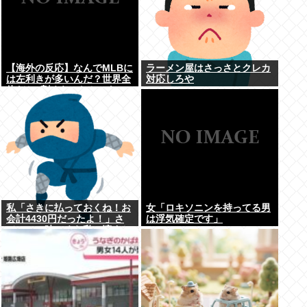
【海外の反応】なんでMLBに
ラーメン屋はさっさとクレカ
は左利きが多いんだ？世界全
対応しろや
体だと1割くらいしかいない
はずなのに → 「左ピッチャ
ーは貴重だからな」「内野で
は不利だけど基本左利きのほ
うが重宝される傾向にはある
と思う」
私「さきに払っておくね！お
女「ロキソニンを持ってる男
会計4430円だったよ！」さ
は浮気確定です」
て、この時いくら私に渡すか
書いてね