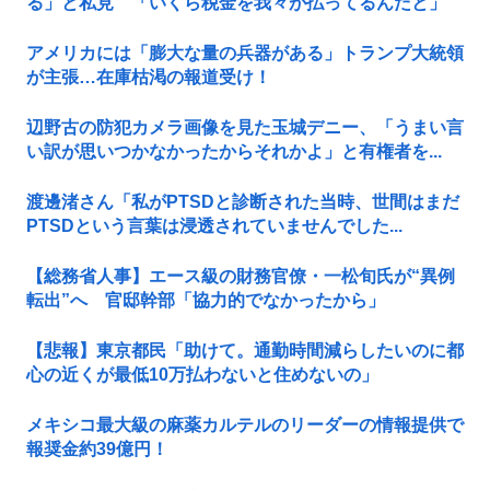
る」と私見 「いくら税金を我々が払ってるんだと」
アメリカには「膨大な量の兵器がある」トランプ大統領
が主張…在庫枯渇の報道受け！
辺野古の防犯カメラ画像を見た玉城デニー、「うまい言
い訳が思いつかなかったからそれかよ」と有権者を...
渡邊渚さん「私がPTSDと診断された当時、世間はまだ
PTSDという言葉は浸透されていませんでした...
【総務省人事】エース級の財務官僚・一松旬氏が“異例
転出”へ 官邸幹部「協力的でなかったから」
【悲報】東京都民「助けて。通勤時間減らしたいのに都
心の近くが最低10万払わないと住めないの」
メキシコ最大級の麻薬カルテルのリーダーの情報提供で
報奨金約39億円！