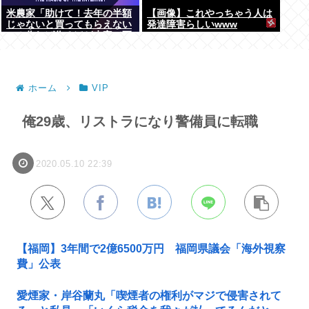
米農家「助けて！去年の半額
【画像】これやっちゃう人は
じゃないと買ってもらえない
発達障害らしいwww
の！作れば作るほど赤字で死
にそう！」
ホーム
VIP
俺29歳、リストラになり警備員に転職
2020.05.10 22:39
【福岡】3年間で2億6500万円 福岡県議会「海外視察
費」公表
愛煙家・岸谷蘭丸「喫煙者の権利がマジで侵害されて