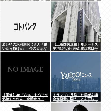
的暴行 スマホで撮影か 千葉
ち』 SNSではTIM・ゴルゴ松
本に言及「ゴルゴ出馬確定」
「党首は決まり」
若い頃の氷河期おじさん「働
【上級国民速報】夏ボーナス
いたら負けw」→今のヒョガ
平均104万円突破 建設業は平
おじ「惣菜たけぇよ..」 自業
均200万円超 なお対象は大手
自得で草
163社93万人、全就業者の1%
強
【画像】JK「なぁこれウチの
トランプに反発した学者を議
気持ちやねん、全部食べて
会侮辱罪に問うことを可決…
な！」
共和党の質問に黙秘したため