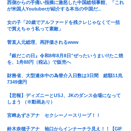
西側からの手痛い指摘に激怒した中国総領事館、「これ
が米国人Youtuberが紹介する本当の中国だ...
女の子「20歳でアルファードを残クレじゃなくて一括
で買えちゃう私って素敵」
菅直人元総理、再評価されるwww
『銀だこの日』令和8年8月8日“ぜったいうまい!!たこ焼
を、1舟88円（税込）で販売へ
財務省、大型連休中の為替介入日数は3日間 総額11兆
7349億円
【悲報】ディズニーとUSJ、JKのダンス会場になって
しまう （※動画あり）
宮﨑あずさアナ セクシーノースリーブ！！
鈴木奈穂子アナ 袖口からインナーチラ見え！！【GIF