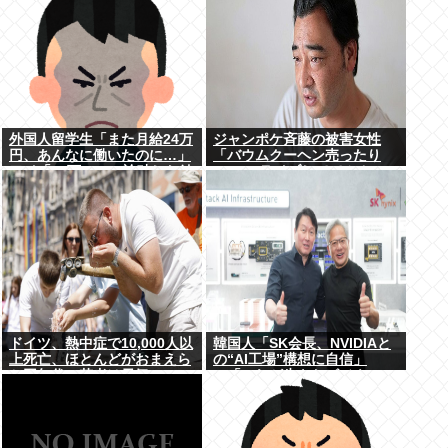
外国人留学生「また月給24万
ジャンポケ斉藤の被害女性
円、あんなに働いたのに…」
「バウムクーヘン売ったり
ワイ「18万」→…論破した結
TikTokライブしててムカつい
果ｗｗｗ
たから示談しなかった」←こ
れ
ドイツ、熱中症で10,000人以
韓国人「SK会長、NVIDIAと
上死亡、ほとんどがおまえら
の“AI工場”構想に自信」
と同年代、若者は元気
→「これが生きたビジネス
だ！」