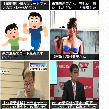
【超衝撃】俺のスマートフォ
末期癌患者さん「苦しい！痛
ンのストレージがこれ
い！しんどい！」と投稿した
5日後に穏やかに旅立つ
親の遺産でニート最高れす
【画像】稲村亜美さん
(^q^)
【54歳男逮捕】カラオケボッ
れいわ新選組が党名の変更 、
クスで15歳少女に飲酒させ性
「いのちの党」略称は『いの