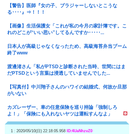
【警告】医師『女の子、ブラジャーしないとこうな
る････』⇒！！！
【画像】生活保護女「これが私の今月の家計簿です。こ
れのどこが“いい思い”してるんですか･････...
日本人が高級じゃなくなったため、高級海苔弁当ブーム
終了www
渡邊渚さん「私がPTSDと診断された当時、世間にはま
だPTSDという言葉は浸透していませんでした...
【写真付】中川翔子さんのハワイの結婚式、何故か旦那
がいない
カズレーザー、車の任意保険を巡り持論「強制しろ
よ！」「保険にも入れないヤツは運転すんなよ」
1 : 2020/05/10(日) 22:18:05.958
ID:4UaNhzvZ0