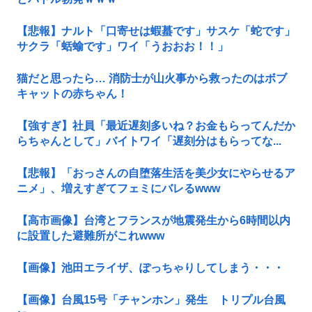
【悲報】ナルト「口寄せは蝦蟇です」サスケ「蛇です」
サクラ「蛞蝓です」ワイ「うおおお！！」
猫だと思ったら… 消防士が山火事から救ったのはボブ
キャットの赤ちゃん！
【強すぎ】社員「最近遅刻多いね？お金もらってんだか
らちゃんとして」バイトワイ「遅刻分はもらってな...
【悲報】「おっさんの自堕落生活を美少女にやらせるア
ニメ」、増えすぎてフェミにバレるwww
【高市画像】台湾とフランスが地震発生から6時間以内
に設置した避難所がこれwww
【画像】池田エライザ、ぽっちゃりしてしまう・・・
【画像】台風15号「チャンホン」発生 トリプル台風