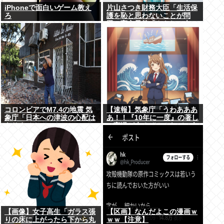
iPhoneで面白いゲーム教え
片山さつき財務大臣「生活保
ろ
護を恥と思わないことが問
題」高市早苗「さもしい人の
せいで国が滅びる」
コロンビアでM7.4の地震 気
【速報】気象庁「うわあああ
象庁「日本への津波の心配は
あ！！『10年に一度』の著し
ありません」
い高温が来るぞ！！ヤバい今
回はヤバい！！」
【画像】女子高生「ガラス張
【区画】なんだよこの漫画ｗ
りの床に上がったら下から丸
ｗｗ【注意】