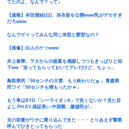
てたのよ、なんで？って」
【速報】本田望結(22)、浴衣姿を公開www乳がデカすぎ
だろwww
なんでゲイってみんな同じ体型と髪型なの？
【画像】白人のケツwww
井上春華、ヲタからの提案を感謝しつつもきっぱりと却
下ww「送ってもらっておいてアレだけど、ちょっ...
鳥取県民「50センチの大雪、もう終わりだぁ 」青森県
民ワイ「50センチも積もったかｗ」
もう車はBYD「シーライオン6」で良くないか？見た目
よし.PH.EV.保証長い.中国製…嫌儲民が...
夫の前妻がウチに乗り込んできた・・・とりあえず警察
呼んでひきとってもらった