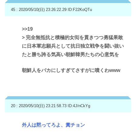
45 : 2020/05/10(日) 23:26:22.29
ID:F22KoQTu
>>19
> 完全無抵抗と積極的女衒を貫きつつ勇猛果敢
に日本軍志願兵として抗日独立戦争を闘い抜い
たと勝ち誇る気高い朝鮮韓男たちの心意気を
朝鮮人をバカにしすぎてさすがに噴くわwww
20 : 2020/05/10(日) 23:21:58.73
ID:4J/nCkYg
外人は黙ってろよ、糞チョン