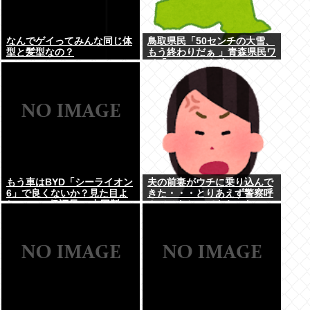
なんでゲイってみんな同じ体
鳥取県民「50センチの大雪、
型と髪型なの？
もう終わりだぁ 」青森県民ワ
イ「50センチも積もったか
ｗ」
もう車はBYD「シーライオン
夫の前妻がウチに乗り込んで
6」で良くないか？見た目よ
きた・・・とりあえず警察呼
し.PH.EV.保証長い.中国製…
んでひきとってもらった
嫌儲民が求めるものが全てあ
る