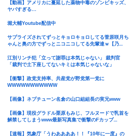
【動画】アメリカに蔓延した薬物中毒のゾンビキッズ、
ヤバすぎる…
堀大輔Youtube配信中
サプライズされてずっとキョロキョロしてる菅原咲月ち
ゃんと奥の方でずっとニコニコしてる先輩達ｗ【乃...
江別リンチ犯「立って謝罪は本気じゃない」 裁判官
「裁判で土下座してないキミは本気じゃないな」
【衝撃】政党支持率、共産党が野党第一党に
WWWWWWWWWWW
【画像】ネプチューン名倉の山口組組長の実兄www
【画像】現役グラドル栗原もみじ、フルヌードで乳首を
解禁してしまうwww最新写真集で衝撃のFカップ...
【速報】気象庁「うわああああ！！『10年に一度』の