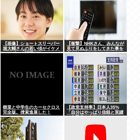
【画像】ショートスリーパー
【衝撃】NHKさん、みんなが
堀大輔さんの若い頃がイケメ
見て見ぬふりをしてきた事を
ンスギルと話題にwww
突き付けてしま
う･･････････！！
樹里と中学生のカーセクロス
【政党支持率】日本人35%
完全版。捜索進展した！
「自分はやっぱり信頼と実績
の自民党を支持します」