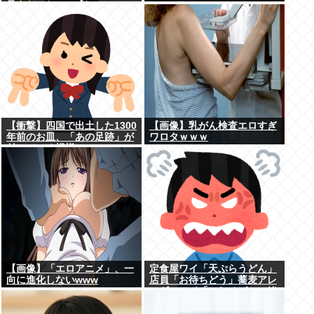
見えだったｗ」ﾊﾟｼｬ
【衝撃】四国で出土した1300
【画像】乳がん検査エロすぎ
年前のお皿、「あの足跡」が
ワロタｗｗｗ
付いている模様www
【画像】「エロアニメ」、一
定食屋ワイ「天ぷらうどん」
向に進化しないwww
店員「お待ちどう」蕎麦アレ
ルギーワイ「これそばと一緒
に茹でた？」 ←最初に言わな
かったワイが悪いのか？