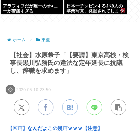
アラフィフだが週一のオ●ニ
日本一チンビンするJK8人の
ーが苦痛すぎる
卒業写真、発掘されてしまう
ホーム
東亜
【社会】水原希子「【要請】東京高検・検
事長黒川弘務氏の違法な定年延長に抗議
し、辞職を求めます」
2020.05.10 23:50
【区画】なんだよこの漫画ｗｗｗ【注意】