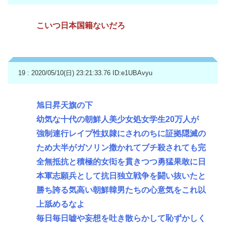
こいつ日本国籍ないだろ
19 : 2020/05/10(日) 23:21:33.76
ID:e1UBAvyu
旭日昇天旗の下
幼気な十代の朝鮮人美少女処女学生20万人が
強制連行レイプ性奴隷にされのちに証拠隠滅の
ため大半がガソリン撒かれてブチ殺されても完
全無抵抗と積極的女衒を貫きつつ勇猛果敢に日
本軍志願兵として抗日独立戦争を闘い抜いたと
勝ち誇る気高い朝鮮韓男たちの心意気をこれ以
上舐めるなよ
毎日毎日嘘や妄想を吐き散らかして恥ずかしく