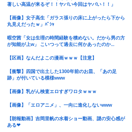
著しい高温が来るぞ！！ヤバい今回はヤバい！！」
【画像】女子高生「ガラス張りの床に上がったら下から
丸見えだったｗ」ﾊﾟｼｬ
暇空茜「女は生理の時間経験を積めない。だから男の方
が知能が上w」 こいつって過去に何かあったのか...
【区画】なんだよこの漫画ｗｗｗ【注意】
【衝撃】四国で出土した1300年前のお皿、「あの足
跡」が付いている模様www
【画像】乳がん検査エロすぎワロタｗｗｗ
【画像】「エロアニメ」、一向に進化しないwww
【朗報動画】吉岡里帆の水着ショー動画、謎の安心感が
ある❤