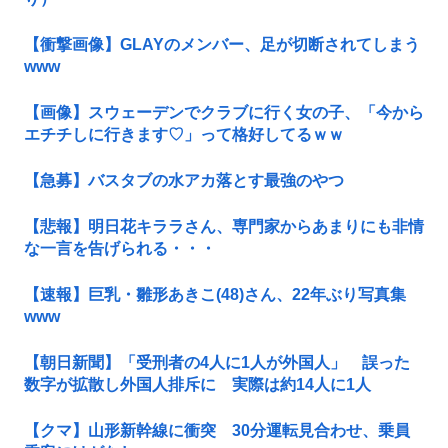
【衝撃画像】GLAYのメンバー、足が切断されてしまう
www
【画像】スウェーデンでクラブに行く女の子、「今から
エチチしに行きます♡」って格好してるｗｗ
【急募】バスタブの水アカ落とす最強のやつ
【悲報】明日花キララさん、専門家からあまりにも非情
な一言を告げられる・・・
【速報】巨乳・雛形あきこ(48)さん、22年ぶり写真集
www
【朝日新聞】「受刑者の4人に1人が外国人」 誤った
数字が拡散し外国人排斥に 実際は約14人に1人
【クマ】山形新幹線に衝突 30分運転見合わせ、乗員