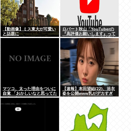
【動画像】ミス東大が可愛い
ロバート秋山「YouTuberの
と話題に
『高評価お願いします』って
おかしくない？俺は絶対言え
ない」
マツコ、太った理由をついに
【速報】本田望結(22)、浴衣
自覚 「おかしいなと思ってた
姿を公開www乳がデカすぎ
のよ、なんで？って」
だろwww