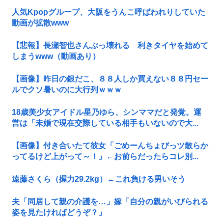
人気Kpopグループ、大阪をうんこ呼ばわれりしていた
動画が拡散www
【悲報】長瀬智也さんぶっ壊れる 利きタイヤを始めて
しまうwww（動画あり）
【画像】昨日の銀だこ、８８人しか買えない８８円セー
ルでクソ暑いのに大行列ｗｗｗ
18歳美少女アイドル星乃ゆら、シンママだと発覚。運
営は「未婚で現在交際している相手もいないので大...
【画像】付き合いたて彼女「ごめーんちょびっツ散らか
ってるけど上がって～！」←お前らだったらコレ別...
遠藤さくら（握力29.2kg）←これ負ける男いそう
夫「同居して親の介護を…」嫁「自分の親がいびられる
姿を見たければどうぞ？」