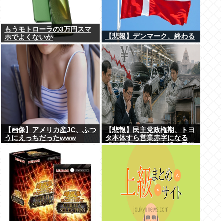
もうモトローラの3万円スマ
【悲報】デンマーク、終わる
ホでよくないか
【画像】アメリカ産JC、ふつ
【悲報】民主党政権期、トヨ
うにえっちだったwww
タ本体すら営業赤字になる
「超円高」…中小企業の景況
も厳しい水準だった←これエ
グいよな