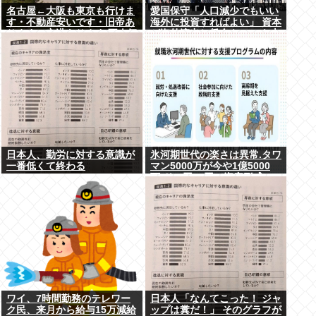
名古屋←大阪も東京も行けま
愛国保守「人口減少でもいい
す・不動産安いです・旧帝あ
海外に投資すればよい」 資本
ります・空港あります 不人気
が海外流出し賃金もGDPも上
な理由
がらず海外が成長
日本人、勤労に対する意識が
氷河期世代の楽さは異常.タワ
一番低くて終わる
マン5000万が今や1億5000
万.ドル円80円で資産形成.マ
ジで楽な世代だったな
ワイ、7時間勤務のテレワー
日本人「なんてこった！ ジャ
ク民、来月から給与15万減給
ップは糞だ！」 そのグラフが