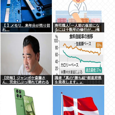
【 】メモリ、来年分が売り切
寿司職人｢一人前の板前にな
れ…
るには十数年の修行が…｣俺
｢ん、スシローでいいっしょ
(笑)あんまかわんねｗ｣
【悲報】ジャンポケ斎藤さ
識者『真の"勝ち組"都道府県
ん、完全にぶっ壊れて終わる
を発表します。』
www