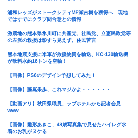
浦和レッズがストークシティMF瀬古樹を獲得へ 現地
ではすでにクラブ間合意との情報
激震地の熊本県氷川町に共産党、社民党、立憲民政党等
の左派の救援は影すら見えず。住民苦言
熊本地震支援に米軍が救援物資を輸送、KC-130輸送機
が飲料水約16トンを空輸！
【画像】PS6のデザイン予想してみた！
【画像】藤嶌果歩、これマジかよ・・・・・・
【動画アリ】秋田県職員、ラブホテルから記者会見
www
【画像】雛形あきこ、48歳写真集で見せたハイレグ水
着のお乳がヌケる