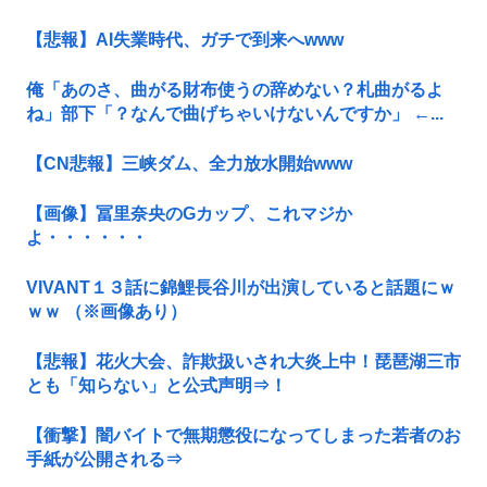
【悲報】AI失業時代、ガチで到来へwww
俺「あのさ、曲がる財布使うの辞めない？札曲がるよ
ね」部下「？なんで曲げちゃいけないんですか」 ←...
【CN悲報】三峡ダム、全力放水開始www
【画像】冨里奈央のGカップ、これマジか
よ・・・・・・
VIVANT１３話に錦鯉長谷川が出演していると話題にｗ
ｗｗ （※画像あり）
【悲報】花火大会、詐欺扱いされ大炎上中！琵琶湖三市
とも「知らない」と公式声明⇒！
【衝撃】闇バイトで無期懲役になってしまった若者のお
手紙が公開される⇒