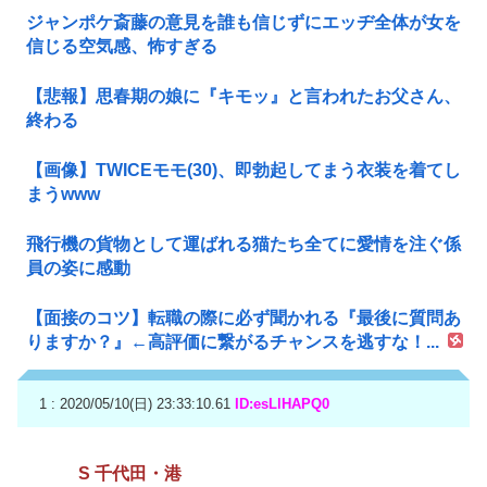
ジャンポケ斎藤の意見を誰も信じずにエッヂ全体が女を
信じる空気感、怖すぎる
【悲報】思春期の娘に『キモッ』と言われたお父さん、
終わる
【画像】TWICEモモ(30)、即勃起してまう衣装を着てし
まうwww
飛行機の貨物として運ばれる猫たち全てに愛情を注ぐ係
員の姿に感動
【面接のコツ】転職の際に必ず聞かれる『最後に質問あ
りますか？』←高評価に繋がるチャンスを逃すな！...
1 : 2020/05/10(日) 23:33:10.61
ID:esLlHAPQ0
S 千代田・港