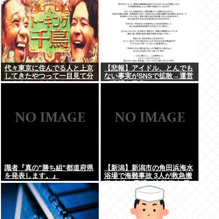
代々東京に住んでる人と上京
【悲報】アイドル、とんでも
してきたやつって一目見て分
ない事実がSNSで拡散→運営
かるよね。あれなんで？
が声明を発表www
識者『真の"勝ち組"都道府県
【新潟】新潟市の角田浜海水
を発表します。』
浴場で海難事故 3人が救急搬
送 女性と男児が心肺停止 男
性は意識あり