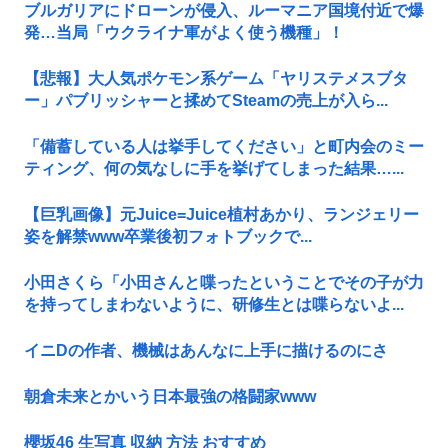
ブルガリアにドローンが侵入、ルーマニア国境付近で爆
発…当局「ウクライナ軍がよく使う機種」！
【悲報】大人気ポケモン系ゲーム「ヤリステメスブタ
ー」パブリッシャーと揉めてSteamの売上が入ら...
「備蓄している人は挙手してください」と町内会のミー
ティング、何の気なしに手を挙げてしまった結果…...
【巨乳画像】元Juice=Juice植村あかり、ランジェリー
姿を解禁www卒業後初フォトブックで...
小田さくら「小田さんと喋ったということでその子が力
を持ってしまわないように、研修生とは喋らないよ...
イニDの作者、機械はあんなに上手に描けるのにさ
朝倉未来とかいう日本最強の格闘家www
櫻坂46 生写真 収納 方法 おすすめ