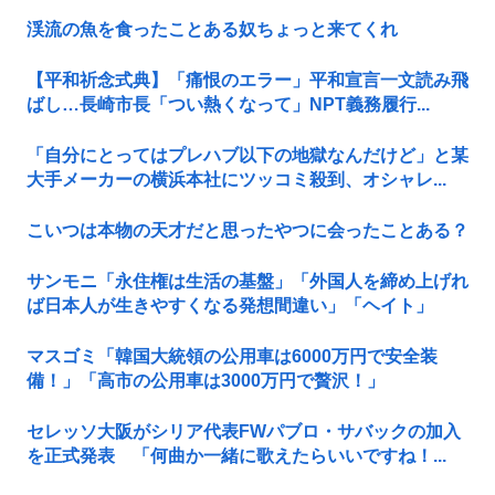
渓流の魚を食ったことある奴ちょっと来てくれ
【平和祈念式典】「痛恨のエラー」平和宣言一文読み飛
ばし…長崎市長「つい熱くなって」NPT義務履行...
「自分にとってはプレハブ以下の地獄なんだけど」と某
大手メーカーの横浜本社にツッコミ殺到、オシャレ...
こいつは本物の天才だと思ったやつに会ったことある？
サンモニ「永住権は生活の基盤」「外国人を締め上げれ
ば日本人が生きやすくなる発想間違い」「ヘイト」
マスゴミ「韓国大統領の公用車は6000万円で安全装
備！」「高市の公用車は3000万円で贅沢！」
セレッソ大阪がシリア代表FWパブロ・サバックの加入
を正式発表 「何曲か一緒に歌えたらいいですね！...