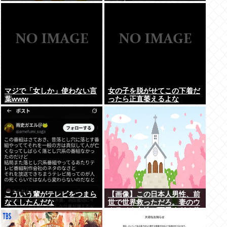
こちら。
マジで「女しか」使わない言
女の子を脱がせてこの下着だ
葉www
ったら正直萎えるよな
こういう輩がテレビをつまら
【画像】この日本人男性、前
なくしたんだな
世で世界救っただろ。妻のウ
クライナ女性が可愛すぎる件