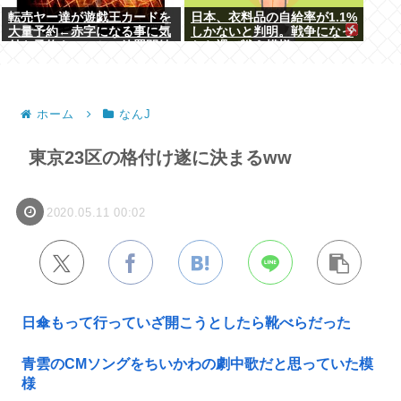
転売ヤー達が遊戯王カードを
日本、衣料品の自給率が1.1%
大量予約←赤字になる事に気
しかないと判明。戦争になっ
付き予約キャンセル放置開始
たら裸で戦う模様www
ホーム
なんJ
東京23区の格付け遂に決まるww
2020.05.11 00:02
日傘もって行っていざ開こうとしたら靴べらだった
青雲のCMソングをちいかわの劇中歌だと思っていた模
様