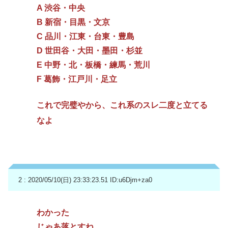
A 渋谷・中央
B 新宿・目黒・文京
C 品川・江東・台東・豊島
D 世田谷・大田・墨田・杉並
E 中野・北・板橋・練馬・荒川
F 葛飾・江戸川・足立
これで完璧やから、これ系のスレ二度と立てる
なよ
2 : 2020/05/10(日) 23:33:23.51
ID:u6Djm+za0
わかった
じゃあ落とすね