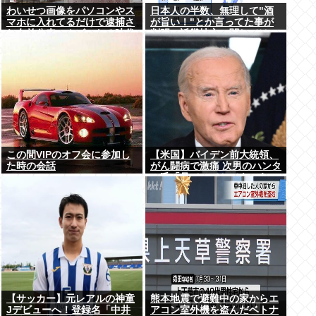
わいせつ画像をパソコンやス
日本人の半数、無理して"酒
マホに入れてるだけで逮捕さ
が旨い！"とか言ってた事が
れ名前公表、クビになる時代
判明。近畿地方に関しては6
アメリカの情報機関が警察庁
割が下戸
に情報提供
この間VIPのオフ会に参加し
【米国】バイデン前大統領、
た時の会話
がん闘病で激痛 次男のハンタ
ー氏「見ていてとてもつら
い」
【サッカー】元レアルの神童
熊本地震で避難中の家からエ
Jデビューへ！登録名「中井
アコン室外機を盗んだベトナ