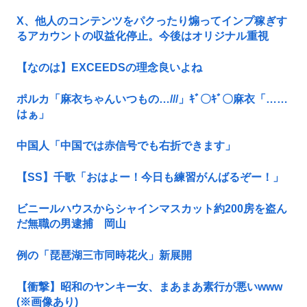
X、他人のコンテンツをパクったり煽ってインプ稼ぎす
るアカウントの収益化停止。今後はオリジナル重視
【なのは】EXCEEDSの理念良いよね
ポルカ「麻衣ちゃんいつもの…///」ｷﾞ〇ｷﾞ〇麻衣「……
はぁ」
中国人「中国では赤信号でも右折できます」
【SS】千歌「おはよー！今日も練習がんばるぞー！」
ビニールハウスからシャインマスカット約200房を盗ん
だ無職の男逮捕 岡山
例の「琵琶湖三市同時花火」新展開
【衝撃】昭和のヤンキー女、まあまあ素行が悪いwww
(※画像あり)