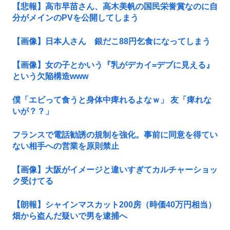
【悲報】高市早苗さん、高木美帆の国民栄誉賞なのに自
分がメインのPVを公開してしまう
【画像】日本人さん 銀だこ88円乞食になってしまう
【画像】女の子とかいう『乳がデカイ=デブに見える』
という欠陥構造www
僕「エビって食うと身体中痺れるよなｗ」 友「痺れな
いが？？」
フランスで電話勧誘の規制を強化。事前に同意を得てい
ない相手への営業を原則禁止
【画像】大阪がイメージと違いすぎてカルチャーショッ
ク受けてる
【朗報】シャインマスカット200房（時価40万円相当）
畑から盗んだ疑いで男を逮捕へ