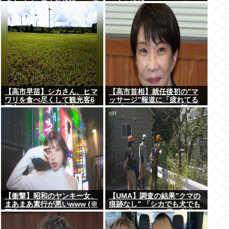
卓大ピピ」日本初挑戦の22歳
ム人を逮捕
今治MFが開幕戦に先発
【高市早苗】シカさん、ヒマ
【高市首相】就任後初の”マ
ワリを食べ尽くして観光客6
ッサージ”報道に「疲れてる
万人のイベントが中止にな
アピ？」とSNSでは一部から
る…さらにコスモス畑も食べ
冷ややかな声…被災地視
尽くす
察”PV動画”から続く不信
【衝撃】昭和のヤンキー女、
【UMA】調査の結果”クマの
まあまあ素行が悪いwww (※
痕跡なし” 「シカでも犬でも
画像あり)
ないゴロンとして黒い動物を
見た」 札幌市清田区