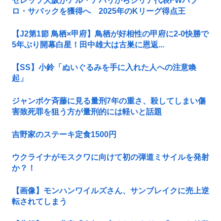
セレッソ大阪がアル・アハリからシリア代表FWパブ
ロ・サバックを獲得へ 2025年のKリーグ得点王
【J2第1節 鳥栖×甲府】鳥栖が好相性の甲府に2-0快勝で
5年ぶり開幕白星！田中雄大は古巣に恩返...
【SS】小鈴「ぬいぐるみを手に入れた人への注意喚
起」
ジャンポケ斉藤に見る量刑7年の重さ、殺してしまい傷
害致死罪を狙う方が量刑的には軽いと話題
吉野家のステーキ定食1500円
ウクライナがモスクワに向けて初の弾道ミサイルを発射
か？！
【画像】モンハンワイルズさん、サンブレイクに売上逆
転されてしまう