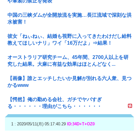
や軍装の禁止を発表
中国の三峡ダムが全開放流を実施…長江流域で深刻な洪
水被害！
彼女「ねぃねぃ、結婚も視野に入ってきたわけだし給料
教えてほしいナリ」ワイ「16万だよ」⇒結果！
オーストラリア研究チーム、45年間、2700人以上を研
究した結果。大麻に有益な効果はほとんどなく...
【画像】誰とエッチしたいか見解が別れる六人衆、見つ
かるwww
【愕然】俺の勤める会社、ガチでヤバすぎ
る・・・・・・理由がこちら・・・・・・
1 : 2020/05/11(月) 05:17:40.29
ID:34D+T+OZ0