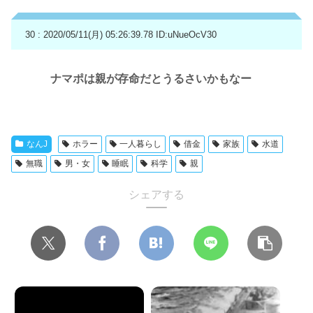
30 : 2020/05/11(月) 05:26:39.78
ID:uNueOcV30
ナマポは親が存命だとうるさいかもなー
なんJ
ホラー
一人暮らし
借金
家族
水道
無職
男・女
睡眠
科学
親
シェアする