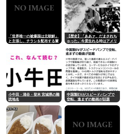
「世界唯一の被爆国は北朝鮮」
【歴史】「ああァ、だまされち
と主張し、チラシを配布する輩
ゃった。今度生れる時はアメリ
が発生
カへ生れるぞ」 22歳で戦死し
た特攻隊員が出撃前の日記に残
した”本音”
小牛田・涌谷・登米 宮城県の難
中国製EVがスピードバンプで
読地名
空転、進まずの動画が話題