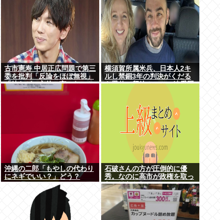
古市憲寿 中居正広問題で第三
横須賀所属米兵、日本人2キ
委を批判「反論をほぼ無視」
ルし禁錮3年の判決がくだる
「彼らが一方的に言ったこと
も恩赦で釈放！ニュー速愛国
が世の中に定着してしまう」
者「辺野古！」
橋下徹も同調
沖縄の二郎「もやしの代わり
石破さんの方が圧倒的に優
にネギでいい？」どう？
秀。なのに高市が政権を取っ
たのはおかしい