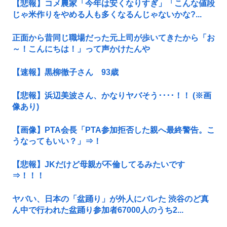
【悲報】コメ農家「今年は安くなりすぎ」「こんな値段
じゃ米作りをやめる人も多くなるんじゃないかな?...
正面から昔同じ職場だった元上司が歩いてきたから「お
～！こんにちは！」って声かけたんや
【速報】黒柳徹子さん 93歳
【悲報】浜辺美波さん、かなりヤバそう････！！ (※画
像あり)
【画像】PTA会長「PTA参加拒否した親へ最終警告。こ
うなってもいい？」⇒！
【悲報】JKだけど母親が不倫してるみたいです
⇒！！！
ヤバい、日本の「盆踊り」が外人にバレた 渋谷のど真
ん中で行われた盆踊り参加者67000人のうち2...