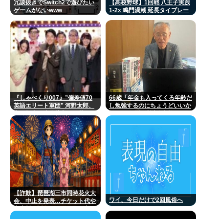
冗談抜きでSwitch2で遊びたい
【高校野球】1回戦 八王子実践
ゲームがないwww
1-2x 鳴門渦潮 延長タイブレー
クでサヨナラ勝ち 鳴門渦潮とし
て甲子園1勝
『しゃべくり007』”偏差値70
66歳「年金も入ってくる年齢だ
英語エリート軍団” 河野太郎、
し勉強するのにちょうどいいか
中田敦彦、岸谷蘭丸らが英
なって」。司法試験合格
語”お受験”事情・学習法を徹底
解説
【詐欺】琵琶湖三市同時花火大
ワイ、今日だけで2回風俗へ
会、中止を発表…チケット代や
出店料の返金については明言せ
ず