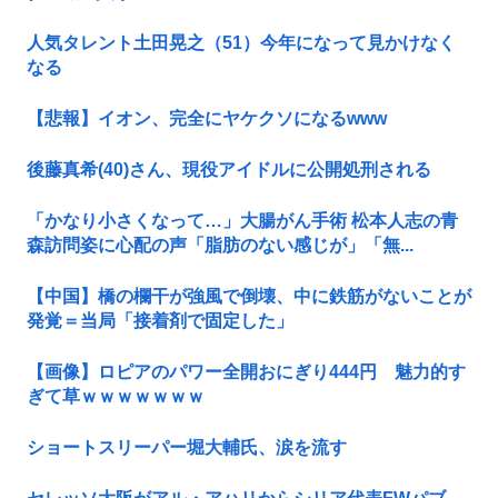
人気タレント土田晃之（51）今年になって見かけなく
なる
【悲報】イオン、完全にヤケクソになるwww
後藤真希(40)さん、現役アイドルに公開処刑される
「かなり小さくなって…」大腸がん手術 松本人志の青
森訪問姿に心配の声「脂肪のない感じが」「無...
【中国】橋の欄干が強風で倒壊、中に鉄筋がないことが
発覚＝当局「接着剤で固定した」
【画像】ロピアのパワー全開おにぎり444円 魅力的す
ぎて草ｗｗｗｗｗｗｗ
ショートスリーパー堀大輔氏、涙を流す