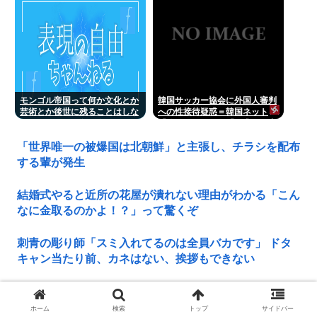
モンゴル帝国って何か文化とか
韓国サッカー協会に外国人審判
芸術とか後世に残ることはしな
への性接待疑惑＝韓国ネット
かったの？男は殺せ女は犯せで
「信じられない」「要求した審
勢力拡大しただけ？
判もおかしい」
「世界唯一の被爆国は北朝鮮」と主張し、チラシを配布
する輩が発生
結婚式やると近所の花屋が潰れない理由がわかる「こん
なに金取るのかよ！？」って驚くぞ
刺青の彫り師「スミ入れてるのは全員バカです」 ドタ
キャン当たり前、カネはない、挨拶もできない
ワイ、今日だけで2回風俗へ
ホーム
検索
トップ
サイドバー