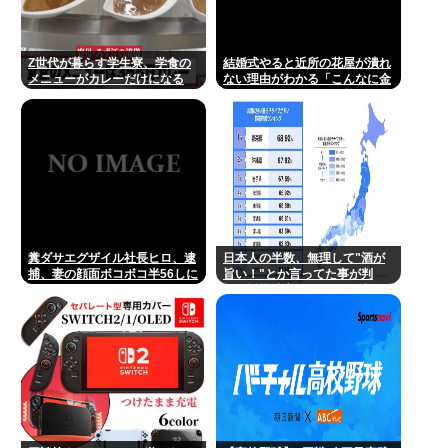
Z世代が暮らす学生寮、学食の
結婚式やると近所の花屋が潰れ
メニューがカレーだけになる
ない理由がわかる「こんなに金
取るのかよ！？」って驚くぞ
糞ダサエグザイル社長ヒロ、逮
日本人の半数、無理して"酒が
捕、妻の顔面ボコボコ半56しに
旨い！"とか言ってた事が判
した。
明。近畿地方に関しては6割が
下戸