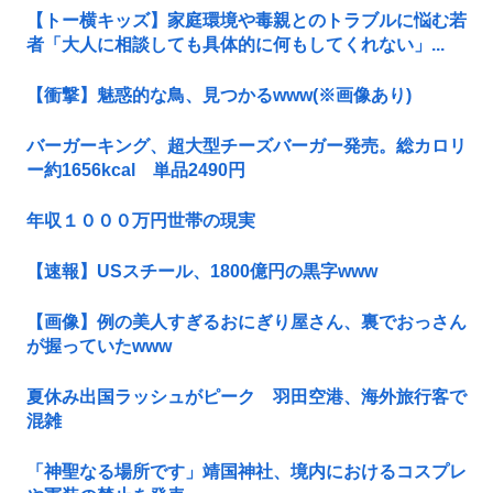
【トー横キッズ】家庭環境や毒親とのトラブルに悩む若
者「大人に相談しても具体的に何もしてくれない」...
【衝撃】魅惑的な鳥、見つかるwww(※画像あり)
バーガーキング、超大型チーズバーガー発売。総カロリ
ー約1656kcal 単品2490円
年収１０００万円世帯の現実
【速報】USスチール、1800億円の黒字www
【画像】例の美人すぎるおにぎり屋さん、裏でおっさん
が握っていたwww
夏休み出国ラッシュがピーク 羽田空港、海外旅行客で
混雑
「神聖なる場所です」靖国神社、境内におけるコスプレ