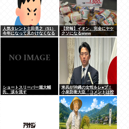
人気タレント土田晃之（51）
【悲報】イオン、完全にヤケ
今年になって見かけなくなる
クソになるwww
ショートスリーパー堀大輔
米兵が沖縄の女性をレ●プ！
氏、涙を流す
小泉防衛大臣「コメントは控
える」ニュー速愛国者「辺野
古！」