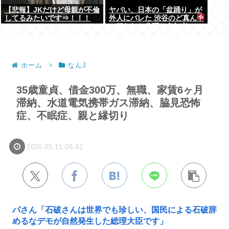
【悲報】JKだけど母親が不倫
ヤバい、日本の「盆踊り」が
してるみたいです⇒！！！
外人にバレた 渋谷のど真ん中
で行われた盆踊り参加者
67000人のうち20000人が外
人、ダンシングヒーローに熱
狂
ホーム
なんJ
35歳童貞、借金300万、無職、家賃6ヶ月
滞納、水道電気携帯ガス滞納、脇見恐怖
症、不眠症、親と縁切り
2020.05.11 05:42
パさん「石破さんは世界でも珍しい、国民による石破辞
めるなデモが自然発生した総理大臣です」