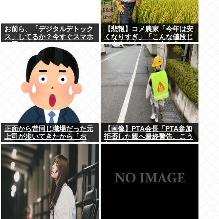
お前ら、「デジタルデトック
【悲報】コメ農家「今年は安
ス」してるか？今すぐスマホ
くなりすぎ」「こんな値段じ
を置くんだ。
ゃ米作りをやめる人も多くな
るんじゃないかな?」
正面から昔同じ職場だった元
【画像】PTA会長「PTA参加
上司が歩いてきたから「お
拒否した親へ最終警告。こう
～！こんにちは！」って声か
なってもいい？」⇒！
けたんや