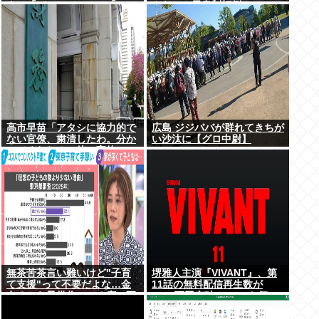
ウ」「バッファロー」「コー
さない！天皇制打倒！」
カサスオオカブト」
高市早苗「アタシに協力的で
広島 ジジババが群れてきちが
ない官僚、粛清したわ。分か
い沙汰に【グロ中尉】
ってるわね？」他の官僚
「(ブルブル)」
無茶苦茶言い難いけど"子育
堺雅人主演『VIVANT』、第
て支援"って不要だよな…金
11話の無料配信再生数が
有るから子供作ってる癖に更
1000万回突破！ TVerお気に
に政府からたんまり金貰う屑
入り登録者数は300万超えで
だよ
TBS連ドラ歴代トップ