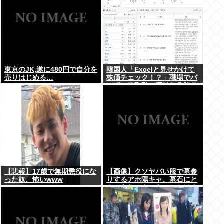
東京のJK,遂に480円で自分を
韓国人「Excelと見せかけて
売りはじめる…
株価チェック！？」職場でバ
レずに株取引、巧妙な偽装サ
イトが話題に
【悲報】17歳で無期懲役にな
【画像】クソヤバい服で墓参
った奴、怖いwww
りするアホ陽キャ、墓石にと
んでもないものをぶっかける