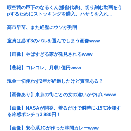
暇空茜の臣下のなるくん(嫌儲代表)、切り刻む動画をう
pするためにストッキングを購入、ハサミを入れ...
高市早苗、また経歴にウソが判明
童貞は必ず3のパルを選んでしまう画像www
【画像】やばすぎる家が発見されるwww
【悲報】コレコレ、月収1億円www
現金一切使わず2年が経過したけど質問ある？
【画像あり】東京の街ごとの女の違いがやばいwww
【画像】NASAが開発、着るだけで瞬時に-15℃冷却す
る冷感ポンチョ3,980円！
【画像】安心系JCが作った林間カレーwww