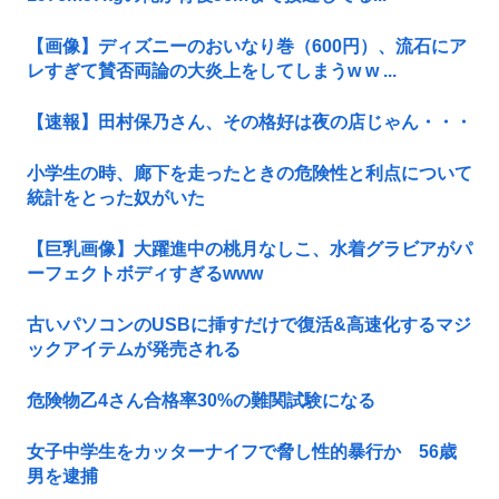
【画像】ディズニーのおいなり巻（600円）、流石にア
レすぎて賛否両論の大炎上をしてしまうw w ...
【速報】田村保乃さん、その格好は夜の店じゃん・・・
小学生の時、廊下を走ったときの危険性と利点について
統計をとった奴がいた
【巨乳画像】大躍進中の桃月なしこ、水着グラビアがパ
ーフェクトボディすぎるwww
古いパソコンのUSBに挿すだけで復活&高速化するマジ
ックアイテムが発売される
危険物乙4さん合格率30%の難関試験になる
女子中学生をカッターナイフで脅し性的暴行か 56歳
男を逮捕