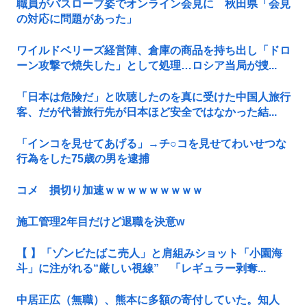
職員がバスローブ姿でオンライン会見に 秋田県「会見
の対応に問題があった」
ワイルドベリーズ経営陣、倉庫の商品を持ち出し「ドロ
ーン攻撃で焼失した」として処理…ロシア当局が捜...
「日本は危険だ」と吹聴したのを真に受けた中国人旅行
客、だが代替旅行先が日本ほど安全ではなかった結...
「インコを見せてあげる」→チ○コを見せてわいせつな
行為をした75歳の男を逮捕
コメ 損切り加速ｗｗｗｗｗｗｗｗｗ
施工管理2年目だけど退職を決意w
【 】「ゾンビたばこ売人」と肩組みショット「小園海
斗」に注がれる“厳しい視線” 「レギュラー剥奪...
中居正広（無職）、熊本に多額の寄付していた。知人