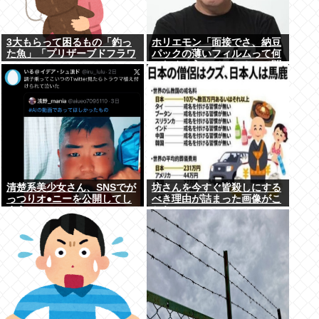
3大もらって困るもの「釣っ
ホリエモン「面接でさ、納豆
た魚」「プリザーブドフラワ
パックの薄いフィルムって何
ー」
のために入っていの？って聞
くわけ」
清楚系美少女さん、SNSでが
坊さんを今すぐ皆殺しにする
っつりオ●ニーを公開してし
べき理由が詰まった画像がこ
まう
ちら