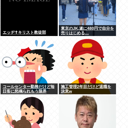
東京のJK,遂に480円で自分を
エッヂ✝️キリスト教徒部
売りはじめる…
コールセンター勤務だけど毎
施工管理2年目だけど退職を
日客に怒鳴られもう限界
決意w