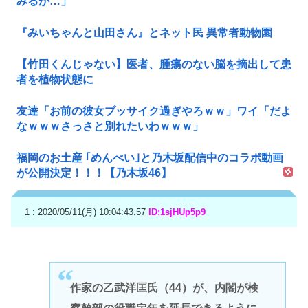
みるか…」
『みいちゃんと山田さん』とネット民 異常者動物園
【竹田くんじゃない】医者、腫瘍のない脳を摘出して患
者を植物状態に
友達「お前の彼女ブッサイク過ぎやろｗｗ」ワイ「だよ
なｗｗｗさっさと別れたいわｗｗｗ」
福岡のお土産 ｢めんべい｣と乃木坂配信中のコラボ動画
が公開決定！！！【乃木坂46】
1 : 2020/05/11(月) 10:04:43.57
ID:1sjHUp5p9
作家の乙武洋匡氏（44）が、内閣が検