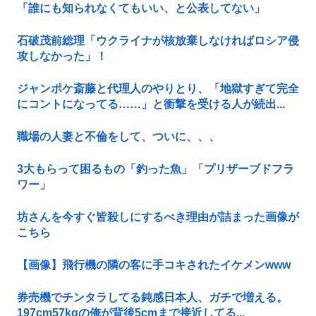
「誰にも知られなくてもいい、と公表してない」
石破茂前総理「ウクライナが核放棄しなければロシア侵
攻しなかった」！
ジャンポケ斎藤と代理人のやりとり、「地獄すぎて完全
にコントになってる……」と衝撃を受ける人が続出...
職場の人妻と不倫をして、ついに、、、
3大もらって困るもの「釣った魚」「プリザーブドフラ
ワー」
坊さんを今すぐ皆殺しにするべき理由が詰まった画像が
こちら
【画像】飛行機の隣の客に手コキされたイケメンwww
券売機でチンタラしてる鈍感日本人、ガチで増える。
197cm57kgの俺が背後5cmまで接近してる...