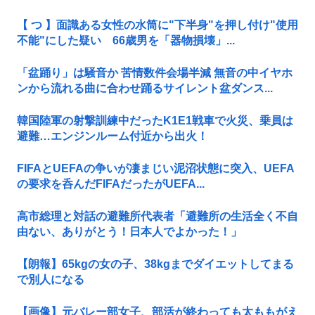
【 つ 】面識ある女性の水筒に"下半身"を押し付け"使用
不能"にした疑い 66歳男を「器物損壊」...
「盆踊り」は騒音か 苦情数件会場半減 無音の中イヤホ
ンから流れる曲に合わせ踊るサイレント盆ダンス...
韓国陸軍の射撃訓練中だったK1E1戦車で火災、乗員は
避難…エンジンルーム付近から出火！
FIFAとUEFAの争いが凄まじい泥沼状態に突入、UEFA
の要求を呑んだFIFAだったがUEFA...
高市総理と対話の避難所代表者「避難所の生活全く不自
由ない、ありがとう！日本人でよかった！」
【朗報】65kgの女の子、38kgまでダイエットしてまる
で別人になる
【画像】元バレー部女子、部活が終わっても太ももがえ