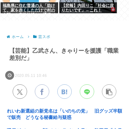
福島県に住む普通の人「助け
【悲報】内田りこ「社会に戻
て、家を赤くしただけで村の
りたいです」←これ！
人間から宗教施設だと通報が
殺到して困ってるの！」
ホーム
芸スポ
【芸能】乙武さん、きゃりーを援護「職業
差別だ」
2020.05.11 10:46
れいわ新選組の新党名は「いのちの党」 旧グッズ半額
で販売 どうなる秘書給与疑惑