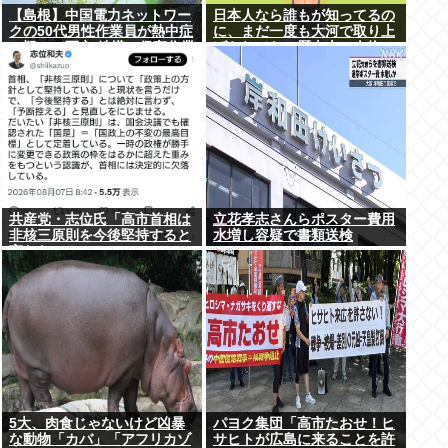
【島根】中国電力ネットワー
日本人なら誰もが知ってるの
クの50代男性作業員が熱中症
に、まだ一度も大河で取り上
の疑いで死亡 鉄塔の保守作業
げられてない歴史上の人物
後に倒れる 邑南町
共産党・志位氏「高市首相は
立花孝志さんらポスター費用
非核三原則を今後堅持すると
水増し容疑で書類送検
言わない！」
5大、肉食じゃないけど凶暴
パヨク集団「高市たおせ！ヒ
な動物「カバ」「アフリカゾ
サヒトが広島に来ることを許