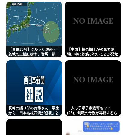
【台風15号】クルッた進路へ！
【中国】橋の欄干が強風で倒
茨城で上陸し栃木、群馬、新
壊、中に鉄筋がないことが発覚
潟、富山、石川を蹂躙して日本
＝当局「接着剤で固定した」
海へ
長崎の語り部のお爺さん、学生
一人っ子母子家庭育ちワイ
から「日本も核武装が必要」と
(26)、無職の母親が再婚するら
言われ発狂
しくて驚愕