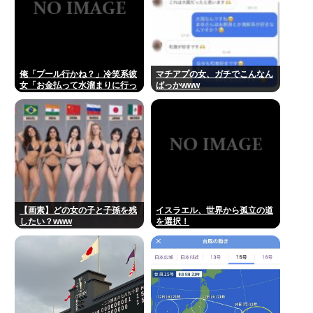
俺「プール行かね？」冷笑系彼
マチアプの女、ガチでこんなん
女「お金払って水溜まりに行っ
ばっかwww
てどうすんの」→こういう女と
付き合ってられる？？
【画素】どの女の子と子孫を残
イスラエル、世界から孤立の道
したい？www
を選択！