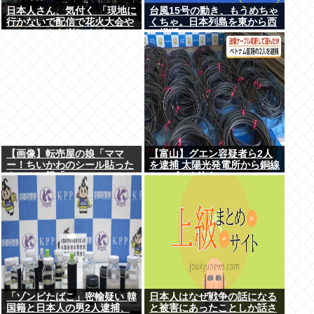
日本人さん、気付く 「現地に
台風15号の動き、もうめちゃ
行かないで配信で花火大会や
くちゃ。日本列島を東から西
フジロックを楽しめばいいん
に横断
だ」
【画像】転売屋の娘「ママ
【富山】グエン容疑者ら2人
ー！ちいかわのシール貼った
を逮捕 太陽光発電所から銅線
よー！」親「！！！！！！」
ケーブルを盗む
「ゾンビたばこ」密輸疑い 韓
日本人はなぜ戦争の話になる
国籍と日本人の男2人逮捕、
と被害にあったことしか話さ