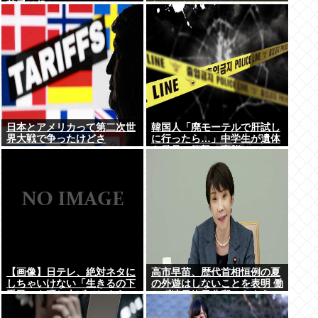
荷受け役か
ないのか？
日本とアメリカって第二次世
韓国人「廃モーテルで肝試し
界大戦で争ったけどさ
に行ったら…」中学生が遺体
を発見、衝撃の事態に
【画像】日テレ、絶対ネタに
高市早苗、歴代首相恒例の夏
しちゃいけない「生きるの下
の外遊はしないことを表明 働
手民」を晒し上げてしまう
かず連日終日公邸のもよう