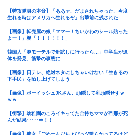
【特攻隊員の本音】「ああァ、だまされちゃった。今度
生れる時はアメリカへ生れるぞ」出撃前に残された...
【画像】転売屋の娘「ママー！ちいかわのシール貼った
よー！」親「！！！！！！」
韓国人「廃モーテルで肝試しに行ったら…」中学生が遺
体を発見、衝撃の事態に
【画像】日テレ、絶対ネタにしちゃいけない「生きるの
下手民」を晒し上げてしまう
【画像】ボーイッシュJKさん、頭隠して乳頭隠せずｗ
ｗｗ
【衝撃】幼稚園のころイキってた金持ちママが旦那が死
んだ結果･････⇒！！
【画像】彼女「ごめーん♡ちょびっツ散らかってるけど