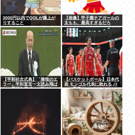
3000円以内でQOLが爆上が
【画像】甲子園チアガールの
りすること
太もも、最高すぎるだろ
www
【平和祈念式典】「痛恨のエ
【バスケットボール】日本代
ラー」平和宣言一文読み飛ば
表 モンゴル代表に敗れる バ
し…長崎市長「つい熱くなっ
スケ男子
て」NPT義務履行求める重要
一文