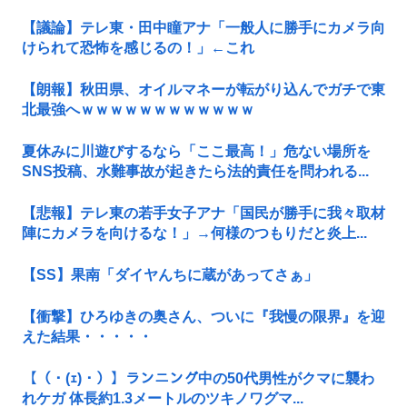
【議論】テレ東・田中瞳アナ「一般人に勝手にカメラ向
けられて恐怖を感じるの！」←これ
【朗報】秋田県、オイルマネーが転がり込んでガチで東
北最強へｗｗｗｗｗｗｗｗｗｗｗｗ
夏休みに川遊びするなら「ここ最高！」危ない場所を
SNS投稿、水難事故が起きたら法的責任を問われる...
【悲報】テレ東の若手女子アナ「国民が勝手に我々取材
陣にカメラを向けるな！」→何様のつもりだと炎上...
【SS】果南「ダイヤんちに蔵があってさぁ」
【衝撃】ひろゆきの奥さん、ついに『我慢の限界』を迎
えた結果・・・・・
【（・(ｪ)・）】ランニング中の50代男性がクマに襲わ
れケガ 体長約1.3メートルのツキノワグマ...