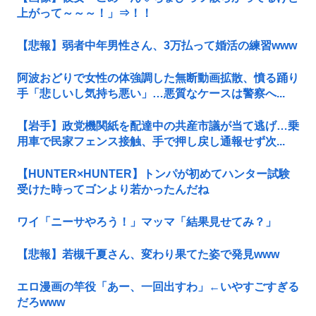
上がって～～～！」⇒！！
【悲報】弱者中年男性さん、3万払って婚活の練習www
阿波おどりで女性の体強調した無断動画拡散、憤る踊り
手「悲しいし気持ち悪い」…悪質なケースは警察へ...
【岩手】政党機関紙を配達中の共産市議が当て逃げ…乗
用車で民家フェンス接触、手で押し戻し通報せず次...
【HUNTER×HUNTER】トンパが初めてハンター試験
受けた時ってゴンより若かったんだね
ワイ「ニーサやろう！」マッマ「結果見せてみ？」
【悲報】若槻千夏さん、変わり果てた姿で発見www
エロ漫画の竿役「あー、一回出すわ」←いやすごすぎる
だろwww