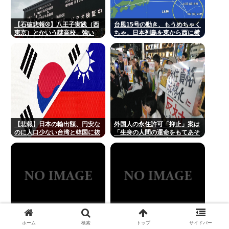
【石破悲報⚾】八王子実践（西
台風15号の動き、もうめちゃく
東京）とかいう謎高校、強い
ちゃ。日本列島を東から西に横
www
断
【悲報】日本の輸出額、円安な
外国人の永住許可「抑止」案は
のに人口少ない台湾と韓国に抜
「生身の人間の運命をもてあそ
かれてしまうwww
んでいる」 東京・高田馬場で反
対アピール
ホーム
検索
トップ
サイドバー
【画像】日本人男性、激かわウ
Gemini「私は失敗作です。愚