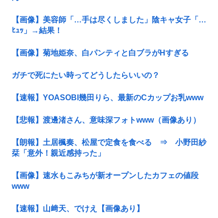
【画像】美容師「…手は尽くしました」陰キャ女子「…
ﾋｭｯ」→結果！
【画像】菊地姫奈、白パンティと白ブラがHすぎる
ガチで死にたい時ってどうしたらいいの？
【速報】YOASOBI幾田りら、最新のCカップお乳www
【悲報】渡邊渚さん、意味深フォトwww（画像あり）
【朗報】土居楓奏、松屋で定食を食べる ⇒ 小野田紗
栞「意外！親近感持った」
【画像】速水もこみちが新オープンしたカフェの値段
www
【速報】山﨑天、でけえ【画像あり】