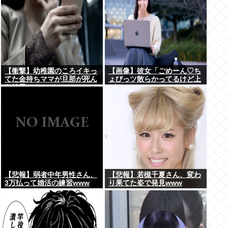
【衝撃】幼稚園のころイキっ
【画像】彼女「ごめーん♡ち
てた金持ちママが旦那が死ん
ょびっツ散らかってるけど上
だ結果･････⇒！！
がって～～～！」⇒！！
【悲報】弱者中年男性さん、
【悲報】若槻千夏さん、変わ
3万払って婚活の練習www
り果てた姿で発見www