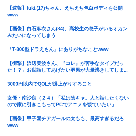
【速報】tuki.(17)ちゃん、えちえち色白ボディを公開
www
【画像】白石麻衣さん(34)、高校生の息子がいるオカン
みたいになってしまう
「T-800型ドラえもん」にありがちなことwww
【衝撃】浜辺美波さん、『コレ』が苦手なタイプだっ
た！？←お世話してあげたい弱男が大量沸きしてしま...
3000円以内でQOLが爆上がりすること
女優・南沙良（２４）「私は陰キャ。人と話したくない
ので家に引きこもってPCでアニメを観ていたい」
【画像】甲子園チアガールの太もも、最高すぎるだろ
www