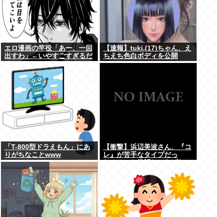
エロ漫画の竿役「あー、一回
【速報】tuki.(17)ちゃん、え
出すわ」←いやすごすぎるだ
ちえち色白ボディを公開
ろwww
www
「T-800型ドラえもん」にあ
【衝撃】浜辺美波さん、『コ
りがちなことwww
レ』が苦手なタイプだっ
た！？←お世話してあげたい
弱男が大量沸きしてしまうw
w w w w w w w w