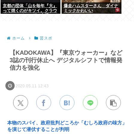
京都の団体「山を毎年『大』
爆走ハムスターさん ダイナ
って焼くのがキツイ。クラウ
ミックかわいい
ドファンディングで支援して
ください」
ホーム
芸スポ
【KADOKAWA】『東京ウォーカー』など
3誌の刊行休止へ デジタルシフトで情報発
信力を強化
2020.05.11 12:43
本物のスパイ、政府批判どころか「むしろ政府の味方」
を演じて潜伏することが判明