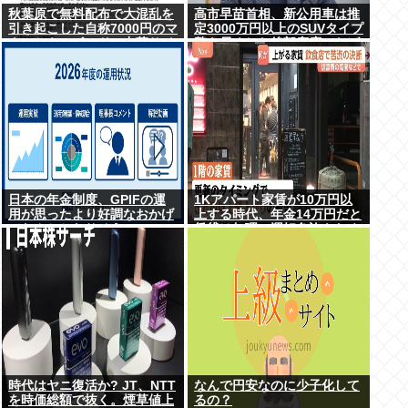
秋葉原で無料配布で大混乱を
高市早苗首相、新公用車は推
引き起こした自称7000円のマ
定3000万円以上のSUVタイプ
ウスとキーボード、中華サイ
贅を尽くした後部座席でたば
トで1500円で売られるゴミだ
こを吸うのが至福の時間か ど
ったwww
んどん延びる乗車時間
日本の年金制度、GPIFの運
1Kアパート家賃が10万円以
用が思ったより好調なおかげ
上する時代、年金14万円だと
でなんとかなりそう
賃貸は無理、運転免許もなく
移住も困難
時代はヤニ復活か? JT、NTT
なんで円安なのに少子化して
を時価総額で抜く。煙草値上
るの？