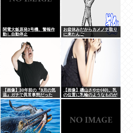
関電大飯原発3号機、警報作
お盆休みだからカメノテ取り
動し自動停止
に来たんご
【画像】30年前の『9月の気
【画像】磯山さやか(40)、乳
温』ガチで異常事態だった
の位置に乳輪のようなものが
www
www