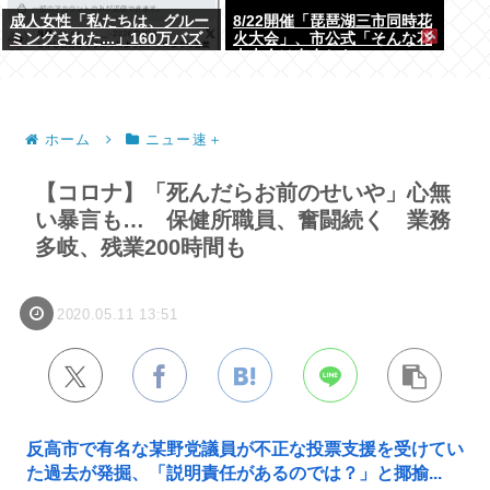
成人女性「私たちは、グルー
8/22開催「琵琶湖三市同時花
ミングされた...」160万バズ
火大会」、市公式「そんな花
www
火大会は存在しない」→ SNS
阿鼻叫喚
ホーム
ニュー速＋
【コロナ】「死んだらお前のせいや」心無
い暴言も… 保健所職員、奮闘続く 業務
多岐、残業200時間も
2020.05.11 13:51
反高市で有名な某野党議員が不正な投票支援を受けてい
た過去が発掘、「説明責任があるのでは？」と揶揄...