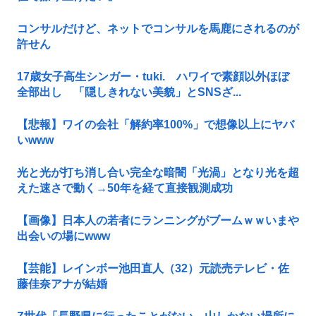
コンサルだけど、ネットでコンサルを馬鹿にされるのが
許せん
17歳女子高生シンガー・tuki. ハワイで素顔以外ほぼ
全部出し 「隠しきれない美貌」とSNSざ...
【悲報】ワイの会社「解約率100%」で想像以上にヤバ
いwww
光と光が打ち消し合い完全な暗闇「光渦」となり光を超
えた速さで動く→50年を経て直接観測成功
【画像】日本人の若者にランニングがブームｗｗいまや
出会いの場にwww
【芸能】レインボー池田直人（32）元読売テレビ・佐
藤佳奈アナが結婚