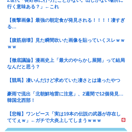
Z世代「長野県に行ったことがない。山しかない場所に
行く意味ある？」←これ
【衝撃画像】最強の朝定食が発見される！！！！凄すぎ
る…
【腹筋崩壊】見た瞬間吹いた画像を貼っていくスレｗｗ
ｗｗ
【徹底議論】漫画史上「最大のやらかし展開」って結局
なんだと思う？
【競馬】凄いんだけど求めていた凄さとは違ったやつ
豪雨で流出「北朝鮮地雷に注意」、2週間で12個発見…
韓国北西部！
【悲報】ワンピース「実は19本の伝説の武器が存在し
ててぇｗ」←ガチで大炎上してしまうｗｗｗ