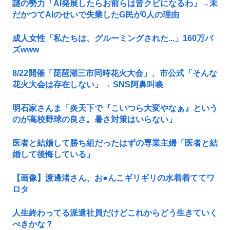
謎の勢力「AI発展したらお前らは皆クビになるわ」→未
だかつてAIのせいで失業したG民が0人の理由
成人女性「私たちは、グルーミングされた...」160万バ
ズwww
8/22開催「琵琶湖三市同時花火大会」、市公式「そんな
花火大会は存在しない」→ SNS阿鼻叫喚
明石家さんま「炎天下で『こいつら大変やなぁ』という
のが高校野球の良さ。暑さ対策はいらない」
医者と結婚して勝ち組だったはずの専業主婦「医者と結
婚して後悔している」
【画像】渡邊渚さん、お●んこギリギリの水着着ててワ
ロタ
人生終わってる派遣社員だけどこれからどう生きていく
べきかな？