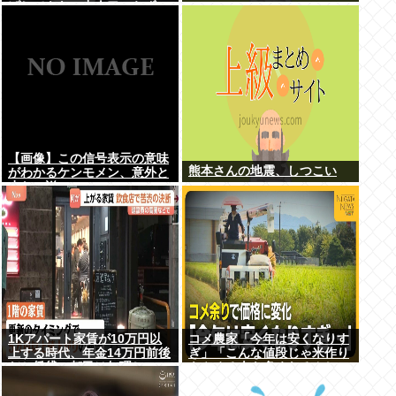
げしてもヤニ中人口へらずに
加熱式煙草のシュアのびる
【画像】この信号表示の意味
熊本さんの地震、しつこい
がわかるケンモメン、意外と
少ない説
1Kアパート家賃が10万円以
コメ農家「今年は安くなりす
上する時代、年金14万円前後
ぎ」「こんな値段じゃ米作り
だと賃貸の都民は無理じゃ
をやめる人も多くなるんじゃ
ね？ 運転免許もなく移住も無
ないかな?」
理じゃね？