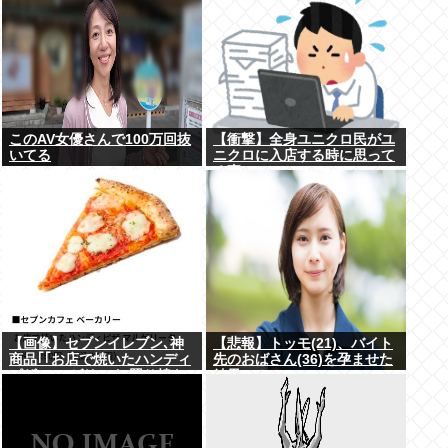
このAV女優さんで100万回抜
【衝撃】全身ユニクロ民がユ
いてる
ニクロに入店する時に思って
る事・・・・・
【画像】セブンイレブン､神
【悲報】トッモ(21)、バイト
商品｢｢お店で焼いたハンディ
先のおばさん(36)を孕ませた
ピザ マルゲリータ/照り焼き
結果⇒！
チキン｣｣を発売