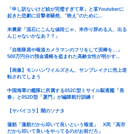
「申し訳ないけど絵が完璧すぎて草」と某Youtuberに
起きた悲劇に目撃者騒然、”映え”のために...
米農家「流石にこんな値段じゃ、米作り辞める人、出る
んじゃないかなあ？？」
「自衛隊員や報道カメラマンのフリをして泥棒を…」
500万円分の預金通帳を盗まれた高齢女性が明かす...
【画像】モンハンワイルズさん、サンブレイクに売上逆
転されてしまう
中国海軍の艦隊に所属する052C型ミサイル駆逐艦「長
春」と052D型「厦門」が編隊航行訓練！
【ヤバイコラ】闇のソナタ
蓮舫「蓮舫だから叩いて良いという報道」 X民「高市
だから叩いて良いをやってるのがお前だろ」