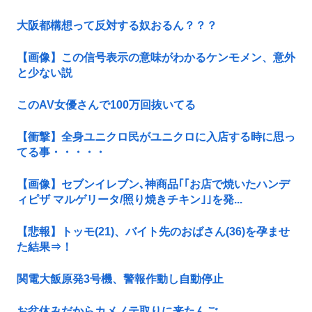
大阪都構想って反対する奴おるん？？？
【画像】この信号表示の意味がわかるケンモメン、意外
と少ない説
このAV女優さんで100万回抜いてる
【衝撃】全身ユニクロ民がユニクロに入店する時に思っ
てる事・・・・・
【画像】セブンイレブン､神商品｢｢お店で焼いたハンデ
ィピザ マルゲリータ/照り焼きチキン｣｣を発...
【悲報】トッモ(21)、バイト先のおばさん(36)を孕ませ
た結果⇒！
関電大飯原発3号機、警報作動し自動停止
お盆休みだからカメノテ取りに来たんご