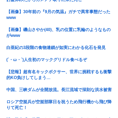
【画像】30年前の『9月の気温』ガチで異常事態だった
www
【画像】磯山さやか(40)、乳の位置に乳輪のようなもの
がwww
白亜紀の3段階の食物連鎖が如実にわかる化石を発見
(´・ω・`)人生初のマックグリドル食べるぞ
【悲報】超有名キックボクサー、世界に挑戦するも衝撃
的KO負けしてしまう…
中国、三峡ダムが全開放流。長江流域で深刻な洪水被害
ロシア空挺兵が空挺部隊日を祝うため飛行機から飛び降
りて死亡！