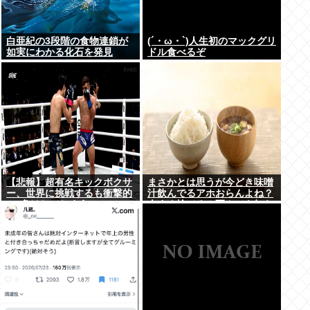
白亜紀の3段階の食物連鎖が
(´・ω・`)人生初のマックグリ
如実にわかる化石を発見
ドル食べるぞ
【悲報】超有名キックボクサ
まさかとは思うが今どき味噌
ー、世界に挑戦するも衝撃的
汁飲んでるアホおらんよね？
KO負けしてしまう…
今すぐ捨てろ！死んでも知ら
んぞ！⚰