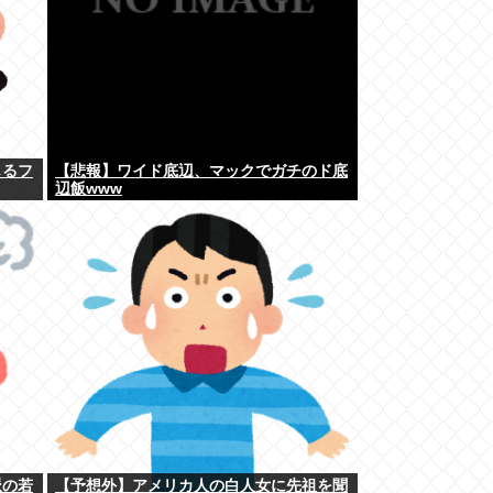
じるフ
【悲報】ワイド底辺、マックでガチのド底
辺飯www
派の若
【予想外】アメリカ人の白人女に先祖を聞