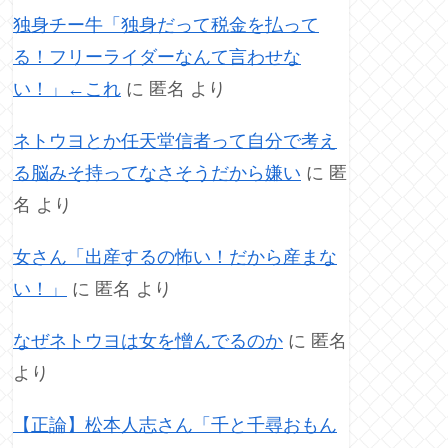
独身チー牛「独身だって税金を払って
る！フリーライダーなんて言わせな
い！」←これ
に
匿名
より
ネトウヨとか任天堂信者って自分で考え
る脳みそ持ってなさそうだから嫌い
に
匿
名
より
女さん「出産するの怖い！だから産まな
い！」
に
匿名
より
なぜネトウヨは女を憎んでるのか
に
匿名
より
【正論】松本人志さん「千と千尋おもん