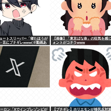
ョートスリーパー「寝たほうが
【画像】「東京ばな奈」の狂気を感
一言にブチギレwww(※動画あ
ォントがコチラwww
イーロン「Xでインプレゾンビが
【ブチギレ】ホリエモンが移民反対