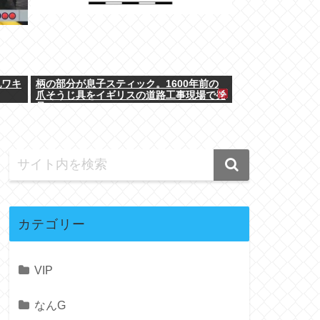
乳ワキ
柄の部分が息子スティック。1600年前の
爪そうじ具をイギリスの道路工事現場で発
見
カテゴリー
VIP
なんG