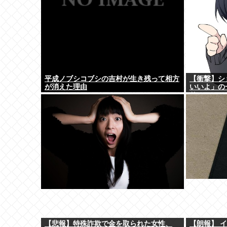
平成ノブシコブシの吉村が生き残って相方
【衝撃】シ
が消えた理由
いいよ」の
り)
【悲報】特殊詐欺で金を取られた女性、
【朗報】 