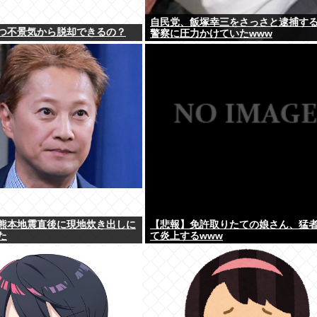
自民党、飯塚幸三をさっさと逮捕す
つ不景気から脱却できるの？
警察に圧力かけていたwww
熊本地震直後に現地炊き出しに
【悲報】免許取りたての娘さん、猛
た
て炎上するwww