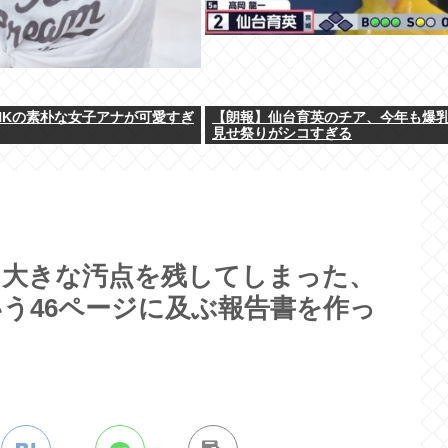
HKの素朴な女子アナが可愛すぎ
【朗報】仙台育英のチア、今年も爆
見せ祭りがシコすぎる
に大きな汚点を残してしまった、
う46ページに及ぶ報告書を作っ