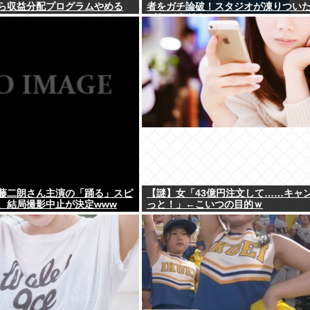
ら収益分配プログラムやめる
者をガチ論破！スタジオが凍りつい
がヤバすぎる…
藤二朗さん主演の「踊る」スピ
【謎】女「43億円注文して……キャ
、結局撮影中止が決定www
っと！」←こいつの目的ｗ