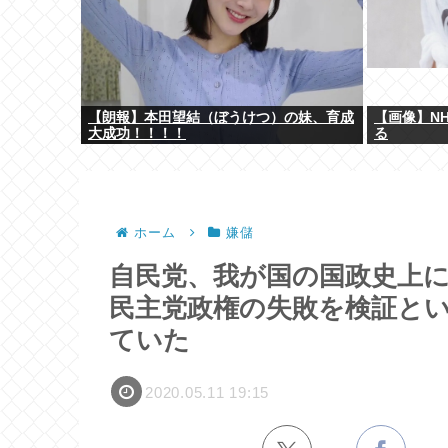
【朗報】本田望結（ぼうけつ）の妹、育成
【画像】N
大成功！！！！
る
ホーム
嫌儲
自民党、我が国の国政史上
民主党政権の失敗を検証とい
ていた
2020.05.11 19:15