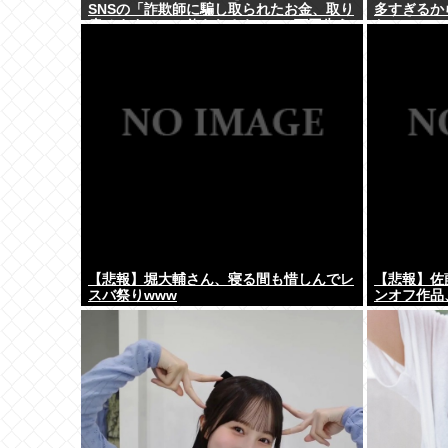
SNSの「詐欺師に騙し取られたお金、取り
多すぎるか
戻せます」」に釣られさらに240万円失う
わ」
www
【悲報】堀大輔さん、寝る間も惜しんでレ
【悲報】佐
スバ祭りwww
ンオフ作品