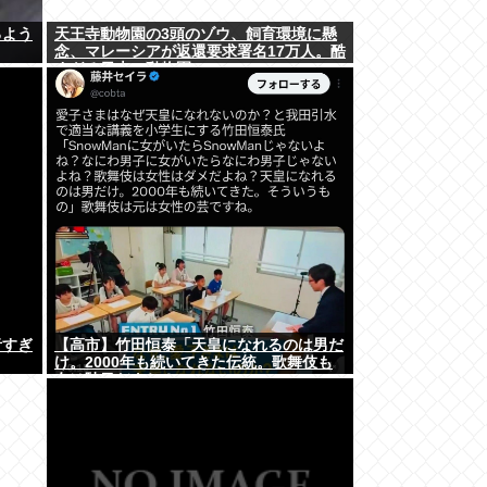
るよう
天王寺動物園の3頭のゾウ、飼育環境に懸
念、マレーシアが返還要求署名17万人。酷
すぎる日本の動物園
者すぎ
【高市】竹田恒泰「天皇になれるのは男だ
け。2000年も続いてきた伝統。歌舞伎も
女は駄目だよね？」