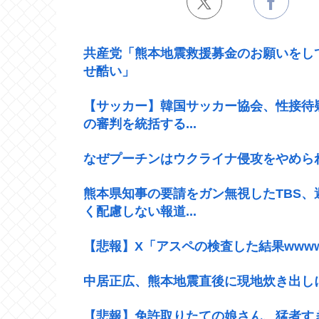
共産党「熊本地震救援募金のお願いをし
せ酷い」
【サッカー】韓国サッカー協会、性接待
の審判を統括する...
なぜプーチンはウクライナ侵攻をやめら
熊本県知事の要請をガン無視したTBS
く配慮しない報道...
【悲報】X「アスペの検査した結果wwww
中居正広、熊本地震直後に現地炊き出し
【悲報】免許取りたての娘さん、猛者す