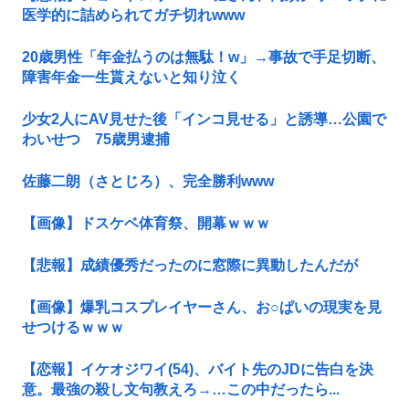
医学的に詰められてガチ切れwww
20歳男性「年金払うのは無駄！w」→事故で手足切断、
障害年金一生貰えないと知り泣く
少女2人にAV見せた後「インコ見せる」と誘導…公園で
わいせつ 75歳男逮捕
佐藤二朗（さとじろ）、完全勝利www
【画像】ドスケベ体育祭、開幕ｗｗｗ
【悲報】成績優秀だったのに窓際に異動したんだが
【画像】爆乳コスプレイヤーさん、お○ぱいの現実を見
せつけるｗｗｗ
【恋報】イケオジワイ(54)、バイト先のJDに告白を決
意。最強の殺し文句教えろ→…この中だったら...