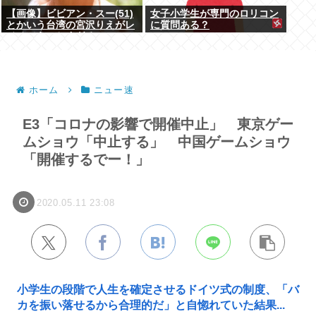
【画像】ビビアン・スー(51)
女子小学生が専門のロリコン
とかいう台湾の宮沢りえがレ
に質問ある？
ベチでえっちすぎるｗｗｗ
ホーム
ニュー速
E3「コロナの影響で開催中止」 東京ゲー
ムショウ「中止する」 中国ゲームショウ
「開催するでー！」
2020.05.11 23:08
小学生の段階で人生を確定させるドイツ式の制度、「バ
カを振い落せるから合理的だ」と自惚れていた結果...