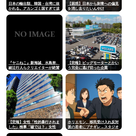
日本の輸出額、韓国・台湾に抜
【困惑】日本から刺青への偏見
かれる。アカンゴミ国すぎて涙
を消し去りたいんやけ
出てきた…
ど・・・・・・・・・
『ヤニねこ』新海誠、水島努、
【悲報】ビッグモーターとかい
綾辻行人らクリエイターが絶賛
う完全に逃げ切った企業
過激描写はBPOでも議論に
【悲報】女性「性的暴行されま
ホリエモン、移民受け入れ反対
した」検事「嘘では？」女性
派の若者にブチギレ→スタジオ
「傷ついたので訴えます」
誰も反論できず沈黙w #動画 |