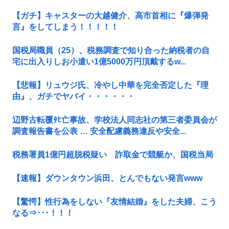
【ガチ】キャスターの大越健介、高市首相に『爆弾発
言』をしてしまう！！！！！
国税局職員（25）、税務調査で知り合った納税者の自
宅に出入りしお小遣い1億5000万円頂戴するw...
【悲報】リュウジ氏、冷やし中華を完全否定した『理
由』、ガチでヤバイ・・・・・・
辺野古転覆ﾀﾋ亡事故、学校法人同志社の第三者委員会が
調査報告書を公表 … 安全配慮義務違反や安全...
税務署員1億円超脱税疑い 詐取金で競艇か、国税当局
【速報】ダウンタウン浜田、とんでもない発言www
【驚愕】性行為をしない『友情結婚』をした夫婦、こう
なる⇒･･･！！！