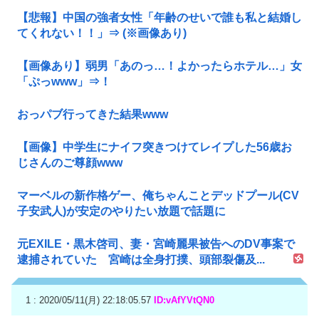
【悲報】中国の強者女性「年齢のせいで誰も私と結婚し
てくれない！！」⇒ (※画像あり)
【画像あり】弱男「あのっ…！よかったらホテル…」女
「ぷっwww」⇒！
おっパブ行ってきた結果www
【画像】中学生にナイフ突きつけてレイプした56歳お
じさんのご尊顔www
マーベルの新作格ゲー、俺ちゃんことデッドプール(CV
子安武人)が安定のやりたい放題で話題に
元EXILE・黒木啓司、妻・宮崎麗果被告へのDV事案で
逮捕されていた 宮崎は全身打撲、頭部裂傷及...
1 : 2020/05/11(月) 22:18:05.57
ID:vAfYVtQN0