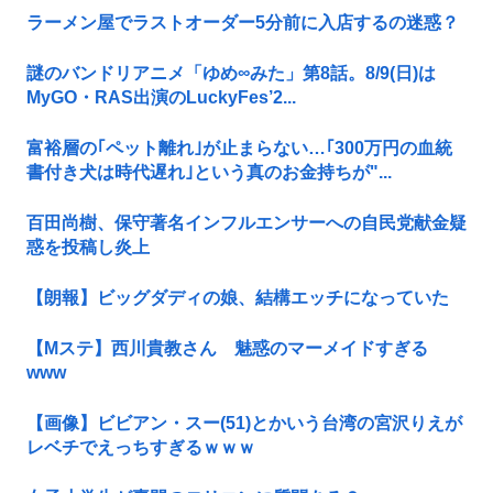
ラーメン屋でラストオーダー5分前に入店するの迷惑？
謎のバンドリアニメ「ゆめ∞みた」第8話。8/9(日)は
MyGO・RAS出演のLuckyFes’2...
富裕層の｢ペット離れ｣が止まらない…｢300万円の血統
書付き犬は時代遅れ｣という真のお金持ちが"...
百田尚樹、保守著名インフルエンサーへの自民党献金疑
惑を投稿し炎上
【朗報】ビッグダディの娘、結構エッチになっていた
【Mステ】西川貴教さん 魅惑のマーメイドすぎる
www
【画像】ビビアン・スー(51)とかいう台湾の宮沢りえが
レベチでえっちすぎるｗｗｗ