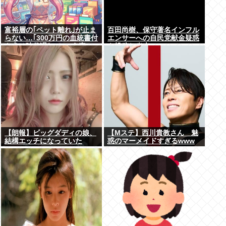
富裕層の｢ペット離れ｣が止ま
百田尚樹、保守著名インフル
らない…｢300万円の血統書付
エンサーへの自民党献金疑惑
き犬は時代遅れ｣という真の
を投稿し炎上
お金持ちが"向かった先"
【朗報】ビッグダディの娘、
【Mステ】西川貴教さん 魅
結構エッチになっていた
惑のマーメイドすぎるwww