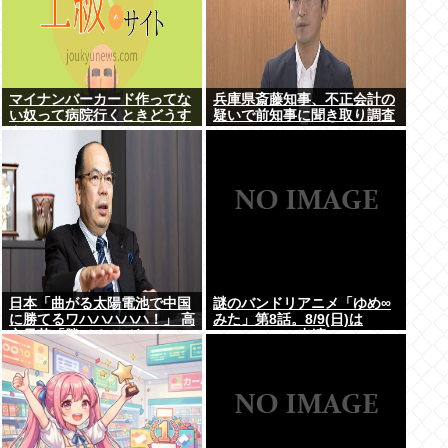
マイナンバーカード作ってな
兵庫県斎藤知事、不正会計の
い奴って病院行くときどうす
疑いで前知事に聞き取り調査
んの
へ
日本「曲がる太陽電池で中国
謎のバンドリアニメ「ゆめ∞
に勝てるワハハハハハ！」 高
みた」第8話。8/9(日)は
市早苗「勝てる！ ガハハハハ
MyGO・RAS出演の
ハハ！」
LuckyFes’26を無料配信。
AveMujica劇場情報もあるよ
100万アツドリ