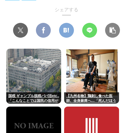
シェアする
国税 ギャンブル脱税パパ活etc..
【九州名物】鶏刺し食べた医
「こんなことでは国民の信用が
師、全身麻痺へ…「死んだほう
なくなってしまう」
が良かった」