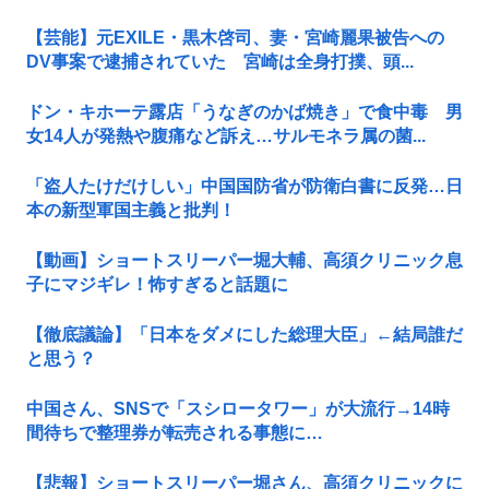
【芸能】元EXILE・黒木啓司、妻・宮崎麗果被告への
DV事案で逮捕されていた 宮崎は全身打撲、頭...
ドン・キホーテ露店「うなぎのかば焼き」で食中毒 男
女14人が発熱や腹痛など訴え…サルモネラ属の菌...
「盗人たけだけしい」中国国防省が防衛白書に反発…日
本の新型軍国主義と批判！
【動画】ショートスリーパー堀大輔、高須クリニック息
子にマジギレ！怖すぎると話題に
【徹底議論】「日本をダメにした総理大臣」←結局誰だ
と思う？
中国さん、SNSで「スシロータワー」が大流行→14時
間待ちで整理券が転売される事態に…
【悲報】ショートスリーパー堀さん、高須クリニックに