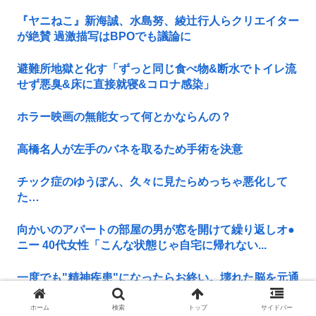
『ヤニねこ』新海誠、水島努、綾辻行人らクリエイター
が絶賛 過激描写はBPOでも議論に
避難所地獄と化す「ずっと同じ食べ物&断水でトイレ流
せず悪臭&床に直接就寝&コロナ感染」
ホラー映画の無能女って何とかならんの？
高橋名人が左手のバネを取るため手術を決意
チック症のゆうぽん、久々に見たらめっちゃ悪化して
た…
向かいのアパートの部屋の男が窓を開けて繰り返しオ●
ニー 40代女性「こんな状態じゃ自宅に帰れない...
一度でも"精神疾患"になったらお終い。壊れた脳を元通
りにする医療技術は無い。
ホーム
検索
トップ
サイドバー