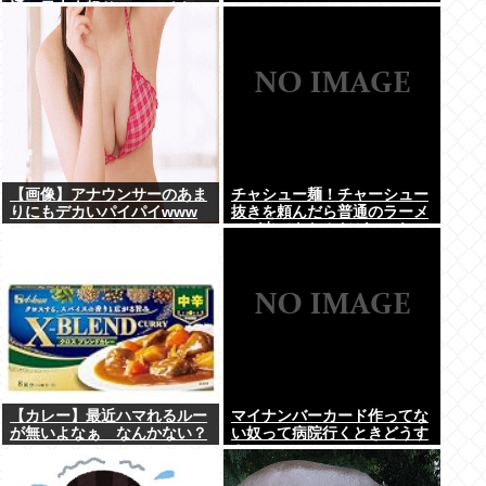
通の日本人怒りのフェイクニ
ュース認定へ…
【画像】アナウンサーのあま
チャシュー麺！チャーシュー
りにもデカいパイパイwww
抜きを頼んだら普通のラーメ
ンが出てきたんだが、これっ
ておかしくねえ？
【カレー】最近ハマれるルー
マイナンバーカード作ってな
が無いよなぁ なんかない？
い奴って病院行くときどうす
んの