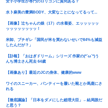
女子小学生が専門のロリコンに質問ある？
水卜麻美の豊満BODY、大変なことになってるって...
【画像】辻ちゃんの娘（17）の水着姿、エッッッッッ
ッッッッッッッッ！
米卸、ブチギレ「国民が米を買わないせいで84%も減益
したんだが？」
【訃報】「おはぎドリーム」シリーズ 作家の(*´ω`*)う
んち博士さん死去 64歳
【画像あり】最近のJCの身体、健康的www
ワイのスニーカー、パンティーを履いた靴とか馬鹿にさ
れる
【徹底議論】「日本をダメにした総理大臣」←結局誰だ
と思う？