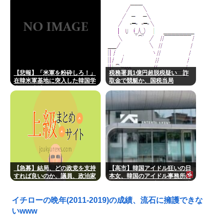
移民じゃなくて不法移民と犯罪
者反対派だぞ
【悲報】「米軍を粉砕しろ！」
税務署員1億円超脱税疑い 詐
在韓米軍基地に突入した韓国学
取金で競艇か、国税当局
生、即逮捕
【急募】結局、どの政党を支持
【高市】韓国アイドル狂いの日
すれば良いのか、議員、政治家
本女、韓国のアイドル事務所の
は全員悪か
前でゴルフクラブを振り回し逮
捕
イチローの晩年(2011-2019)の成績、流石に擁護できな
いwww