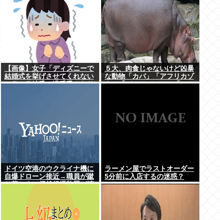
【画像】女子「ディズニーで
５大、肉食じゃないけど凶暴
結婚式を挙げさせてくれない
な動物「カバ」「アフリカゾ
モラハラ彼氏。過呼吸になり
ウ」「バッファロー」「コー
ました。涙が止まらない」
カサスオオカブト」
ドイツ空港のウクライナ機に
ラーメン屋でラストオーダー
自爆ドローン接近→職員が蹴
5分前に入店するの迷惑？
り落とす→偶然起爆装置が壊
れセーフ