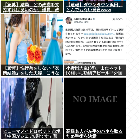
【急募】結局、どの政党を支
【速報】ダウンタウン浜田、
持すれば良いのか、議員、政
とんでもない発言www
治家は全員悪か
【驚愕】性行為をしない『友
小野田大臣(35)、またネット
情結婚』をした夫婦、こうな
民相手に功績アピール「外国
る⇒･･･！！！
人政策ちゃんとやってます」
www
ヒューマノイドロボット 市場
高橋名人が左手のバネを取る
「中国がシェア8割です」普
ため手術を決意