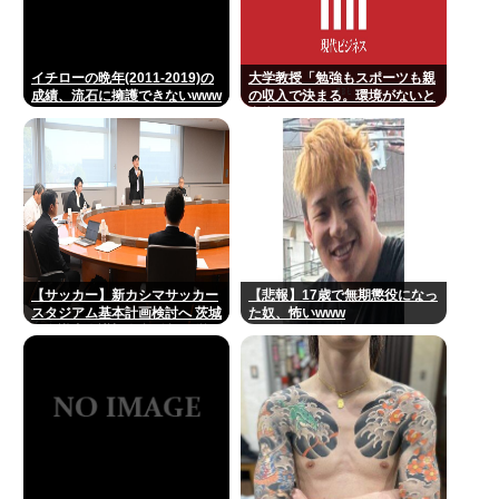
イチローの晩年(2011-2019)の
大学教授「勉強もスポーツも親
成績、流石に擁護できないwww
の収入で決まる。環境がないと
出来るわけがない」
【サッカー】新カシマサッカー
【悲報】17歳で無期懲役になっ
スタジアム基本計画検討へ 茨城
た奴、怖いwww
県有識者会議初会合 公設民営で
整備方針