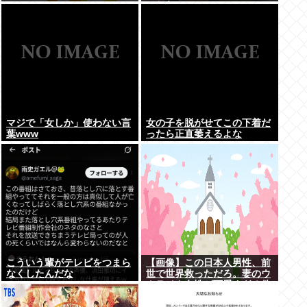
こちら。
マジで「女しか」使わない言
女の子を脱がせてこの下着だ
葉www
ったら正直萎えるよな
こういう輩がテレビをつまら
【画像】この日本人男性、前
なくしたんだな
世で世界救っただろ。妻のウ
クライナ女性が可愛すぎる件