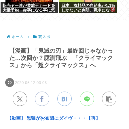
転売ヤー達が遊戯王カードを
日本、衣料品の自給率が1.1%
大量予約←赤字になる事に気
しかないと判明。戦争になっ
付き予約キャンセル放置開始
たら裸で戦う模様www
ホーム
芸スポ
【漫画】「鬼滅の刃」最終回じゃなかっ
た…次回か？臆測飛ぶ 「クライマック
ス」から「超クライマックス」へ
2020.05.12 00:06
【動画】 黒猫がお布団にダイヴ・・・【再】