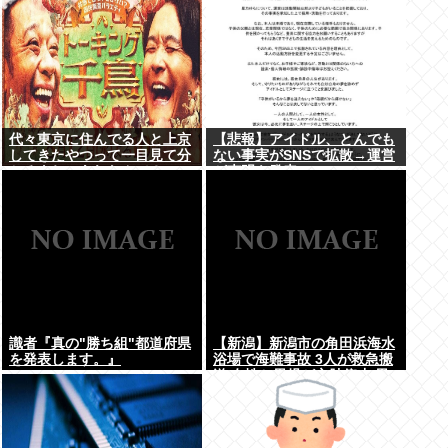
代々東京に住んでる人と上京
【悲報】アイドル、とんでも
してきたやつって一目見て分
ない事実がSNSで拡散→運営
かるよね。あれなんで？
が声明を発表www
識者『真の"勝ち組"都道府県
【新潟】新潟市の角田浜海水
を発表します。』
浴場で海難事故 3人が救急搬
送 女性と男児が心肺停止 男
性は意識あり