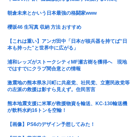
朝倉未来とかいう日本最強の格闘家www
櫻坂46 生写真 収納 方法 おすすめ
【これは重い】アンガ田中「日本が核兵器を持てば“日
本も持った”と世界中に広がる」
浦和レッズがストークシティMF瀬古樹を獲得へ 現地
ではすでにクラブ間合意との情報
激震地の熊本県氷川町に共産党、社民党、立憲民政党等
の左派の救援は影すら見えず。住民苦言
熊本地震支援に米軍が救援物資を輸送、KC-130輸送機
が飲料水約16トンを空輸！
【画像】PS6のデザイン予想してみた！