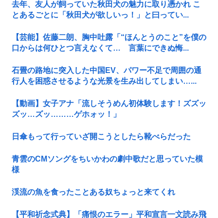
去年、友人が飼っていた秋田犬の魅力に取り憑かれ こ
とあるごとに「秋田犬が欲しいっ！」と曰ってい...
【芸能】佐藤二朗、胸中吐露「“ほんとうのこと”を僕の
口からは何ひとつ言えなくて… 言葉にできぬ悔...
石畳の路地に突入した中国EV、パワー不足で周囲の通
行人を困惑させるような光景を生み出してしまい…...
【動画】女子アナ「流しそうめん初体験します！ズズッ
ズッ…ズッ………ゲホォッ！」
日傘もって行っていざ開こうとしたら靴べらだった
青雲のCMソングをちいかわの劇中歌だと思っていた模
様
渓流の魚を食ったことある奴ちょっと来てくれ
【平和祈念式典】「痛恨のエラー」平和宣言一文読み飛