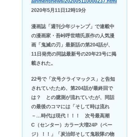
ainment/news/202005110000237.html
2020年5月11日12時19分
漫画誌「週刊少年ジャンプ」で連載中
の漫画家・吾峠呼世晴氏原作の人気漫
画「鬼滅の刃」最新話の第204話が、
11日発売の同誌最新号の20年23号に掲
載された。
22号で「次号クライマックス」と告知
されていたため、第204話が最終回で
は？ との臆測が流れていたが、同話
の最後のコマには「そして時は流れ
－…時代は現代！！！ 次号最高潮
C（センター）カラー大増24P（ペー
ジ）！！」「炭治郎そして鬼殺隊の物