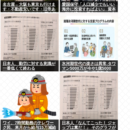
名古屋←大阪も東京も行けま
愛国保守「人口減少でもいい
す・不動産安いです・旧帝あ
海外に投資すればよい」 資本
ります・空港あります 不人気
が海外流出し賃金もGDPも上
な理由
がらず海外が成長
日本人、勤労に対する意識が
氷河期世代の楽さは異常.タワ
一番低くて終わる
マン5000万が今や1億5000
万.ドル円80円で資産形成.マ
ジで楽な世代だったな
ワイ、7時間勤務のテレワー
日本人「なんてこった！ ジャ
ク民、来月から給与15万減給
ップは糞だ！」 そのグラフが