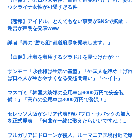
【画像】この日本人男性、前世で世界救っただろ。妻の
ウクライナ女性が可愛すぎる件
【悲報】アイドル、とんでもない事実がSNSで拡散→
運営が声明を発表www
識者『真の"勝ち組"都道府県を発表します。』
【画像】水着を着用するグラドルを見つけたが･･･
サンモニ「永住権は生活の基盤」「外国人を締め上げれ
ば日本人が生きやすくなる発想間違い」「ヘイト」
マスゴミ「韓国大統領の公用車は6000万円で安全装
備！」「高市の公用車は3000万円で贅沢！」
セレッソ大阪がシリア代表FWパブロ・サバックの加入
を正式発表 「何曲か一緒に歌えたらいいですね！...
ブルガリアにドローンが侵入、ルーマニア国境付近で爆