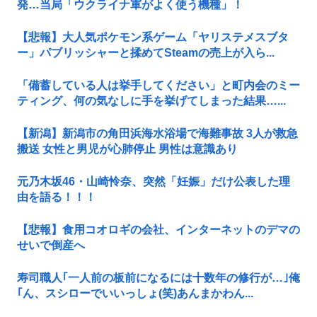
発…当局「ウクライナ軍がよく使う機種」！
【悲報】大人気ポケモン系ゲーム「ヤリステメスブタ
ー」パブリッシャーと揉めてSteamの売上が入ら...
「備蓄している人は挙手してください」と町内会のミー
ティング、何の気なしに手を挙げてしまった結果…...
【新潟】新潟市の角田浜海水浴場で海難事故 3人が救急
搬送 女性と男児が心肺停止 男性は意識あり
元乃木坂46・山崎怜奈、突然「妊娠」だけ公表した理
由を語る！！！
【悲報】食用コオロギの会社、インターネットのデマの
せいで倒産へ
寿司職人｢一人前の板前になるには十数年の修行が…｣俺
｢ん、スシローでいいっしょ(笑)あんまかわん...