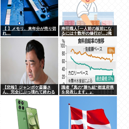
【 】メモリ、来年分が売り切
寿司職人｢一人前の板前にな
れ…
るには十数年の修行が…｣俺
｢ん、スシローでいいっしょ
(笑)あんまかわんねｗ｣
【悲報】ジャンポケ斎藤さ
識者『真の"勝ち組"都道府県
ん、完全にぶっ壊れて終わる
を発表します。』
www