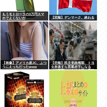
もうモトローラの3万円スマ
【悲報】デンマーク、終わる
ホでよくないか
【画像】アメリカ産JC、ふつ
【悲報】民主党政権期、トヨ
うにえっちだったwww
タ本体すら営業赤字になる
「超円高」…中小企業の景況
も厳しい水準だった←これエ
グいよな