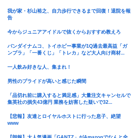
我が家・杉山裕之、自力歩行できるまで回復！退院を報
告
今からジュニアアイドルで抜くからおすすめ教えろ
バンダイナムコ、トイホビー事業が1Q過去最高益「ガ
ンプラ」「一番くじ」「トレカ」など大人向け商材...
一人飲み好きな人、集まれ！
男性のプライドが高いと感じた瞬間
「品切れ前に購入すると満足感」大量注文キャンセルで
集英社の損失43億円 業務を妨害した疑いで32...
【悲報】友達とロイヤルホストに行った息子、絶望
www
【朗報】大人気漫画「GANTZ」がAmazonでなんと全