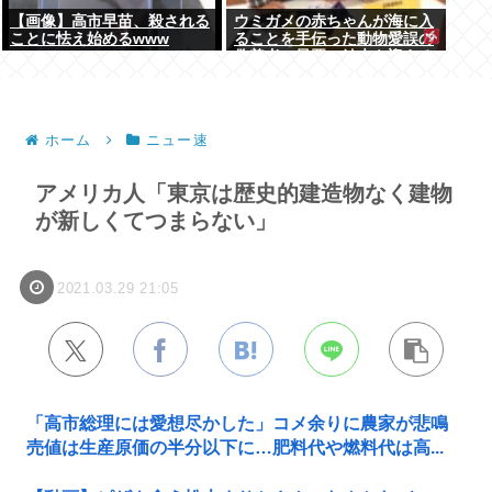
【画像】高市早苗、殺される
ウミガメの赤ちゃんが海に入
ことに怯え始めるwww
ることを手伝った動物愛誤の
偽善者、最悪の結末を迎える
ホーム
ニュー速
アメリカ人「東京は歴史的建造物なく建物
が新しくてつまらない」
2021.03.29 21:05
「高市総理には愛想尽かした」コメ余りに農家が悲鳴
売値は生産原価の半分以下に…肥料代や燃料代は高...