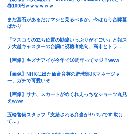
巻100円ｗｗｗｗｗｗ
まだ墓石があるだけマシと見るべきか。今はもう合葬墓
ばかり
「マスコミの立ち位置の勘違いっぷりがすごい」と報ス
テ大越キャスターの台詞に視聴者絶句、高市とトラ...
【画像】キズナアイが今年で10周年ってマジ？www
【画像】NHKに出た仙台育英の野球部JKマネージャ
ー、ガチで可愛いぞ
【画像】サナ、スカートがめくれえっちなショーツ丸見
えwww
五輪警備スタッフ「支給される弁当がヤバいです 助け
て…」