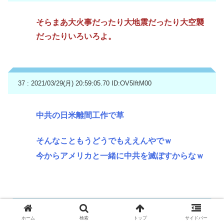
そらまあ大火事だったり大地震だったり大空襲
だったりいろいろよ。
37 : 2021/03/29(月) 20:59:05.70
ID:OV5IftM00
中共の日米離間工作で草
そんなこともうどうでもええんやでｗ
今からアメリカと一緒に中共を滅ぼすからなｗ
41 : 2021/03/29(月) 21:00:54.18
ID:aZt3YzkR0
ホーム
検索
トップ
サイドバー