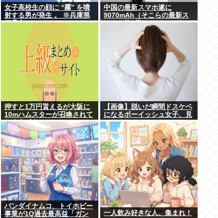
女子高校生の顔に “霧” を噴
中国の最新スマホ遂に
射する男が発生 。 ※兵庫県
9070mAh（そこらの最新ス
伊丹市
マホの約2倍）のバッテリー
を積んでしまうwww
押すと1万円貰えるが大阪に
【画像】脱いだ瞬間ドスケベ
10mハムスターが召喚されて
になるボーイッシュ女子、見
しまうボタン
つかるwww
バンダイナムコ、トイホビー
一人飲み好きな人、集まれ！
事業が1Q過去最高益「ガン