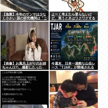
【漁業】今年のサンマは少な
よーく考えたら要らないけ
く小さい 国の研究機関は「こ
ど、買うときはワクワクする
れまでになく厳しい年にな
ガジェットおしえろ
る」
【画像】お風呂上がりのお姉
今週末、日本一過酷な山岳レ
ちゃん(27)、撮影したった
ース「TJAR」が開催される
www