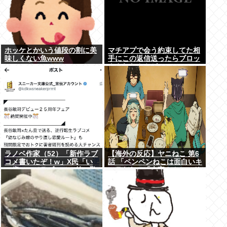
ホッケとかいう値段の割に美
マチアプで会う約束してた相
味しくない魚www
手にこの返信送ったらブロッ
クされたんやが
ラノベ作家（52）「新作ラブ
【海外の反応】ヤニねこ 第6
コメ書いたぞ！w」X民「い
話 「ペンペンねこは面白いキ
い歳こいてラブコメ（笑）恥
ャラだな」「大家さんとのド
ずかしくないの？」
ライブのシーン、リアルすぎ
て辛かった」