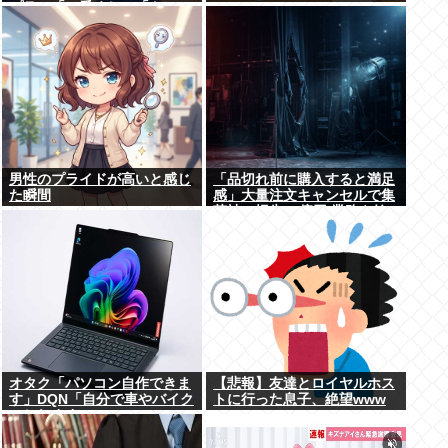
プラ」「一番くじ」「トレ
カ」など大人向け商材好調で
男性のプライドが高いと感じ
「品切れ前に購入すると満足
た瞬間
感」大量注文キャンセルで集
英社の損失43億円 業務を妨
害した疑いで32歳女を逮捕
オタク「パソコン自作できま
【悲報】友達とロイヤルホス
す」DQN「自分で車やバイク
トに行った息子、絶望www
いじれます」