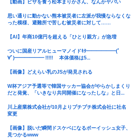
【動画】ピザを食う松本まりかさん、なんかヤバい
思い通りに動かない熊本被災者に左派が我慢ならなくな
った模様、避難所で苦しむ被災者に対して……
【AI】年商10億円を超える「ひとり親方」が急増
ついに国産リアルヒューマノイドｷﾀ━━━━━━(ﾟ
∀ﾟ)━━━━━━ !!!!! 本体価格は5...
【画像】どえらい乳のJSが発見される
W杯アジア予選等で韓国サッカー協会がやらかしまくり
だと発覚、「いきなり共同開催になったしな」と日...
川上産業株式会社が10月よりプチプチ株式会社に社名
変更
【画像】脱いだ瞬間ドスケベになるボーイッシュ女子、
見つかるwww