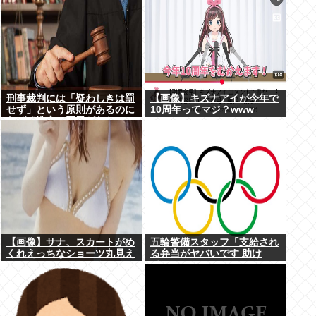
刑事裁判には「疑わしきは罰
【画像】キズナアイが今年で
せず」という原則があるのに
10周年ってマジ？www
なぜ「性交の同意がなかっ
た」という確かめようが無い
もので有罪になるの？
【画像】サナ、スカートがめ
五輪警備スタッフ「支給され
くれえっちなショーツ丸見え
る弁当がヤバいです 助け
www
て…」