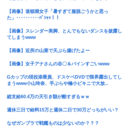
【画像】道頓堀女子「暑すぎて服脱ごうかと思っ
た」･･････････ﾊﾟｼｬｯ！！
【画像】スレンダー美脚、とんでもないダンスを披露し
てしまうwww
【画像】近所の山菜で天ぷら揚げたよー
【画像】女子アナさんの谷〇＆バインすごいwww
Gカップの現役添乗員、ドスケベDVDで限界露出してし
まうwww小山玲奈、手ぶらや極小ビキニで大放...
総支給60.4万の天引き額が酷すぎるｗｗ
週休三日で給料15万と週休二日で30万どっちがいい？
なぜガンプラで戦艦ものは少ないのか？？？