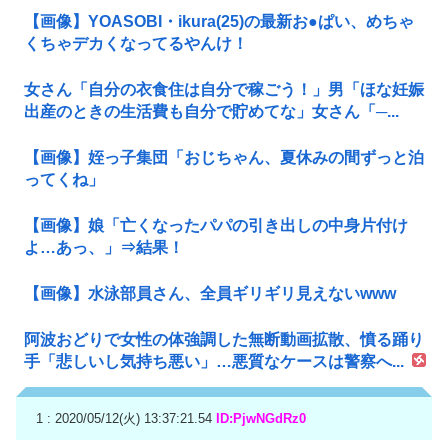
【画像】YOASOBI・ikura(25)の最新お●ぱい、めちゃ
くちゃデカくなってるやんけ！
女さん「自分の衣食住は自分で稼ごう！」男「ほな妊娠
出産のときの生活費も自分で貯めてな」女さん「─...
【画像】姪っ子集団「おじちゃん、夏休みの間ずっと泊
ってくね」
【画像】娘「亡くなったパパの引き出しの中身片付け
よ…あっ、」⇒結果！
【画像】水泳部員さん、全員ギリギリ見えないwww
阿波おどりで女性の体強調した無断動画拡散、憤る踊り
手「悲しいし気持ち悪い」…悪質なケースは警察へ...
1 : 2020/05/12(火) 13:37:21.54
ID:PjwNGdRz0