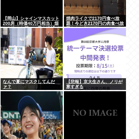
【岡山】シャインマスカット
焼肉ライクで2170円食べ放
200房（時価40万円相当）畑
題！今どき2170円の肉食べ放
から盗んだ疑いで男を逮捕 ネ
題なんてないぞ！
ットで販売
なんで夏にマスクしてんだ
【悲報】京大生さん、ノリが
ァ？
寒すぎる