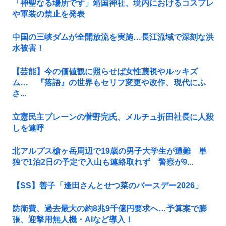
「神聖なる場所です」靖国神社、境内におけるコスプレ
や軍装の禁止を発表
中国の三峡ダムが全開放流を実施…長江流域で深刻な洪
水被害！
【芸能】今の価値観に照らせば女性蔑視やルッキズ
ム… 『落語』の世界もセリフ変更や改作、現代にふ
さ...
立憲民主ブレーンの菅野完氏、メルチュ折田社長に人殺
しを連呼
北アルプス槍ヶ岳周辺で19歳の男子大学生が遭難 単
独で1泊2日の予定で入山も連絡取れず 警察が9...
【SS】善子「逢田さんとせつ菜のバースデー2026」
防衛費、過去最大の約8兆9千億円要求へ…予算案で膨
張、迎撃用無人機・AIなど導入！