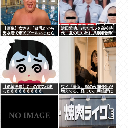
【画像】女さん「貧乳だから
浜田雅功、超スパルタ高校時
男水着で市民プールいったら
代 夏の思い出に共演者衝撃
周りがコソコソしだしてやば
いwww」5万いいね
【絶望画像】7月の電気代逝
ワイ「最近、嫁の夜間外出が
ったああああああああ
増えてる…怪しい…興信所に
あ！！！！！
調査させたろ！」興信所「報
告します」⇒結果www