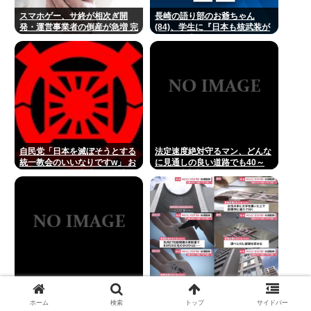
スマホゲー、サ終が相次ぎ開
長崎の語り部のお爺ちゃん
発・運営事業者の倒産が急増 完
(84)、学生に『日本も核武装が
全にオワコンか
必要』と言われびっくり
自民党「日本を滅ぼそうとする
法定速度絶対守るマン、どんな
統一教会のいいなりですw」 お
に見通しの良い道路でも40～
前らがコイツを支持する理由w
60km以上出さない
一流顔隠しアーティストtuki.
大阪 80代女性の手に「公明」
(17)さん、「家族でハワイ行っ
とペンで書き投票所に連れて行
ホーム
検索
トップ
サイドバー
てきたw」 自己顕示欲がどんど
き投票干渉 60女を送検【いさ