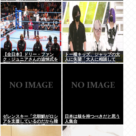
ゲーム三昧だ」一週間後「お
届け物でーす」（ヽ´ん`）
「そう…」
【全日本】ドリー・ファン
トー横キッズ、ジャップの大
ク・ジュニアさんの追悼式を
人に失望「大人に相談して
実施 スピニング・トー・ホー
も、具体的に何もしてくれな
ルドも流れる
い。結果的に傷つく。福祉は
自由が奪われる」
ゼレンスキー「北朝鮮がロシ
日本は核を持つべきだと思う
アを支援しているのだから韓
人集合
国もウクライナを支援しろ」