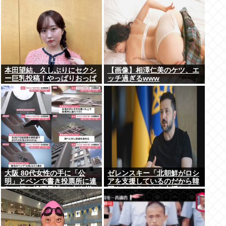
本田望結、久しぶりにセクシ
【画像】相澤仁美のケツ、エ
ー巨乳投稿！やっぱりおっぱ
ッチ過ぎるwww
いでかかった！
大阪 80代女性の手に「公
ゼレンスキー「北朝鮮がロシ
明」とペンで書き投票所に連
アを支援しているのだから韓
れて行き投票干渉 60女を送
国もウクライナを支援しろ」
検【いさ酒場】