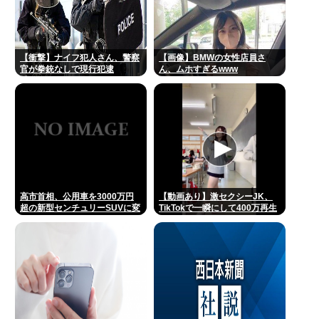
【衝撃】ナイフ犯人さん、警察
【画像】BMWの女性店員さ
官が拳銃なしで現行犯逮
ん、ムホすぎるwww
捕・・・・・・・・・
高市首相、公用車を3000万円
【動画あり】激セクシーJK、
超の新型センチュリーSUVに変
TikTokで一瞬にして400万再生
更www
www