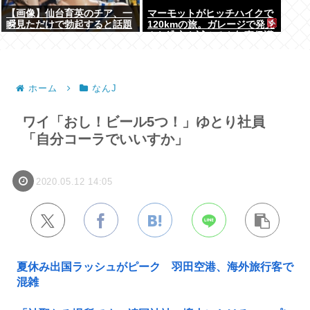
【画像】仙台育英のチア、一
マーモットがヒッチハイクで
瞬見ただけで勃起すると話題
120kmの旅。ガレージで発見
に
され逃亡を試みるも無事保護
ホーム
なんJ
ワイ「おし！ビール5つ！」ゆとり社員
「自分コーラでいいすか」
2020.05.12 14:05
夏休み出国ラッシュがピーク 羽田空港、海外旅行客で
混雑