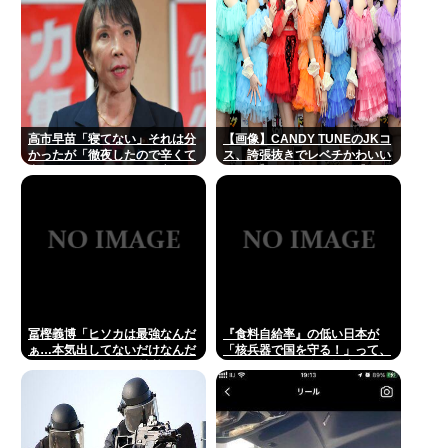
高市早苗「寝てない」それは分
【画像】CANDY TUNEのJKコ
かったが「徹夜したので辛くて
ス、誇張抜きでレベチかわいい
宿題やってません」って言う奴
www 【Pickup08082959】
高市早苗以外に見たことないの
だが
冨樫義博「ヒソカは最強なんだ
『食料自給率』の低い日本が
ぁ…本気出してないだけなんだ
「核兵器で国を守る！」って、
ぁ…」 こいつのこの情熱なんな
頭おかしくね？食べ物止められ
の？
たら終わりじゃん