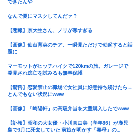
できたんや
なんで夏にマスクしてんだァ？
【悲報】京大生さん、ノリが寒すぎる
【画像】仙台育英のチア、一瞬見ただけで勃起すると話
題に
マーモットがヒッチハイクで120kmの旅。ガレージで
発見され逃亡を試みるも無事保護
【驚愕】恋愛禁止の職場で女社員に好意持ち続けたら→
とんでもない状況にwww
【画像】「崎陽軒」の高級弁当を大量購入したでwww
【訃報】昭和の大女優・小川真由美（享年86）が鹿児
島で3月に死去していた 実娘が明かす「毒母」の...