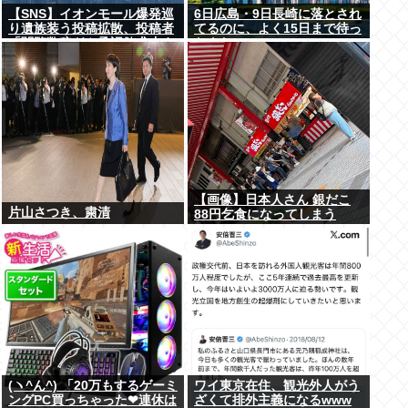
【SNS】イオンモール爆発巡
6日広島・9日長崎に落とされ
り遺族装う投稿拡散、投稿者
てるのに、よく15日まで待っ
「閲覧数稼ぎや承認欲求止ま
たよな
らなくなった」
【画像】日本人さん 銀だこ
片山さつき、粛清
88円乞食になってしまう
(ヽ^ん^) 「20万もするゲーミ
ワイ東京在住、観光外人がう
ングPC買っちゃった❤連休は
ざくて排外主義になるwww