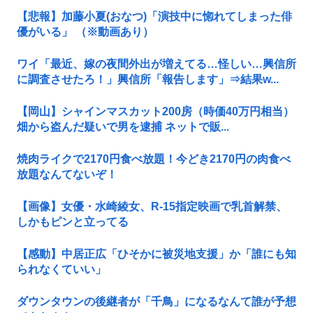
【悲報】加藤小夏(おなつ)「演技中に惚れてしまった俳
優がいる」 （※動画あり）
ワイ「最近、嫁の夜間外出が増えてる…怪しい…興信所
に調査させたろ！」興信所「報告します」⇒結果w...
【岡山】シャインマスカット200房（時価40万円相当）
畑から盗んだ疑いで男を逮捕 ネットで販...
焼肉ライクで2170円食べ放題！今どき2170円の肉食べ
放題なんてないぞ！
【画像】女優・水崎綾女、R-15指定映画で乳首解禁、
しかもピンと立ってる
【感動】中居正広「ひそかに被災地支援」か「誰にも知
られなくていい」
ダウンタウンの後継者が「千鳥」になるなんて誰が予想