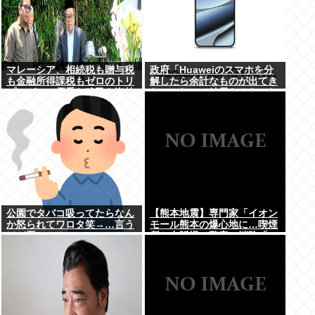
マレーシア、相続税も贈与税
政府「Huaweiのスマホを分
も金融所得課税もゼロのトリ
解したら余計なものが出てき
プルゼロで優秀な移民を海外
た」これって結局なんだった
から集めてしまう…
の？
公園でタバコ吸ってたらなん
【熊本地震】専門家「イオン
か怒られてワロタ笑→…言う
モール熊本の爆心地に…喫煙
ほど悪いか？
所と自販機」警察・消防「」
←これ・・・