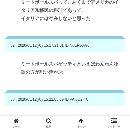
ミートボールスパって、あくまでアメリカのイ
タリア系移民の料理であって、
イタリアには存在しないと思った
32 : 2020/05/12(火) 15:17:21.81
ID:NuERe0V/0
ミートボールスパゲッティといえばわんわん物
語の方が思い浮かぶ
33 : 2020/05/12(火) 15:21:03.69
ID:PAlqOzIH0
クレメンザ好きなのに2に出ないのはギャラが
折り合わんかったから？
ホーム
検索
トップ
サイドバー