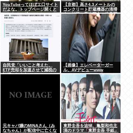
YouTubeってほぼエ口サイト
【京都】高さ4.3メートルの
だよな。トップページ開くと
コンクリート貯蔵機器の清掃
いつもチアダンスとかローア
中に転落し男性死亡、伏見区
ングルで撮影した街撮り動画
の工場
ばっか出てくるじゃん
自民党「いいこと考えた、
【画像】エレベーターガー
ETF売却を加速させて減税の
ル、AVデビューwww
財源にしよう」
元キャバ嬢のMINAさん（み
東野圭吾を追悼、亀梨和也主
なちゃん）が配信中に亡くな
演のドラマ「東野圭吾 手紙」