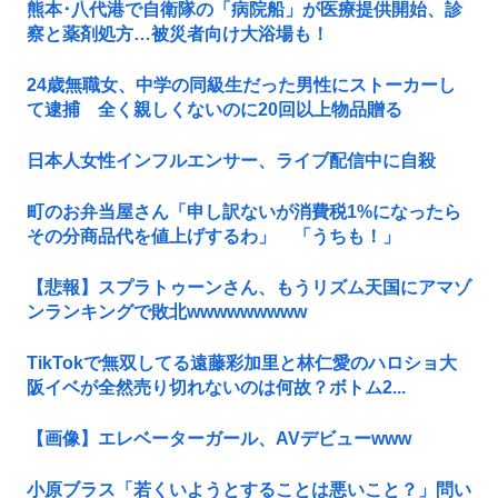
熊本･八代港で自衛隊の「病院船」が医療提供開始、診
察と薬剤処方…被災者向け大浴場も！
24歳無職女、中学の同級生だった男性にストーカーし
て逮捕 全く親しくないのに20回以上物品贈る
日本人女性インフルエンサー、ライブ配信中に自殺
町のお弁当屋さん「申し訳ないが消費税1%になったら
その分商品代を値上げするわ」 「うちも！」
【悲報】スプラトゥーンさん、もうリズム天国にアマゾ
ンランキングで敗北wwwwwwwww
TikTokで無双してる遠藤彩加里と林仁愛のハロショ大
阪イベが全然売り切れないのは何故？ボトム2...
【画像】エレベーターガール、AVデビューwww
小原ブラス「若くいようとすることは悪いこと？」問い