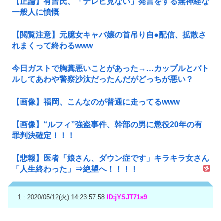
【正論】有吉氏、「テレビ見ない」発言をする無神経な
一般人に憤慨
【閲覧注意】元臆女キャバ嬢の首吊り自●配信、拡散さ
れまくって終わるwww
今日ガストで胸糞悪いことがあった→…カップルとバト
ルしてあわや警察沙汰だったんだがどっちが悪い？
【画像】福岡、こんなのが普通に走ってるwww
【画像】“ルフィ”強盗事件、幹部の男に懲役20年の有
罪判決確定！！！
【悲報】医者「娘さん、ダウン症です」キラキラ女さん
「人生終わった」⇒絶望へ！！！！
1 : 2020/05/12(火) 14:23:57.58
ID:jYSJT71s9