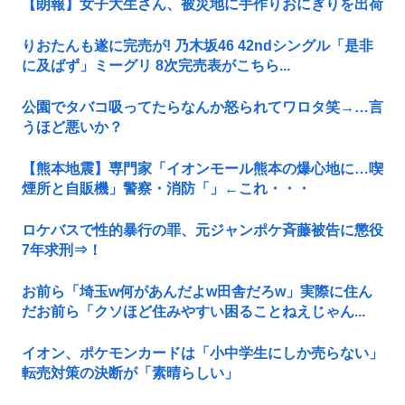
【朗報】女子大生さん、被災地に手作りおにぎりを出荷
りおたんも遂に完売が! 乃木坂46 42ndシングル「是非
に及ばず」ミーグリ 8次完売表がこちら...
公園でタバコ吸ってたらなんか怒られてワロタ笑→…言
うほど悪いか？
【熊本地震】専門家「イオンモール熊本の爆心地に…喫
煙所と自販機」警察・消防「」←これ・・・
ロケバスで性的暴行の罪、元ジャンポケ斉藤被告に懲役
7年求刑⇒！
お前ら「埼玉w何があんだよw田舎だろw」実際に住ん
だお前ら「クソほど住みやすい困ることねえじゃん...
イオン、ポケモンカードは「小中学生にしか売らない」
転売対策の決断が「素晴らしい」