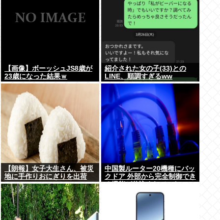
【画像】ボーッシュJS8歳が
紹介された女の子(33)との
23歳になった結果ｗ
LINE、順調すぎるww
【朗報】女子大生さん、被災
中国製ルーター20機種にバッ
地に手作りおにぎりを出荷
クドア 外部から完全制御でき
る機能が仕込まれていた