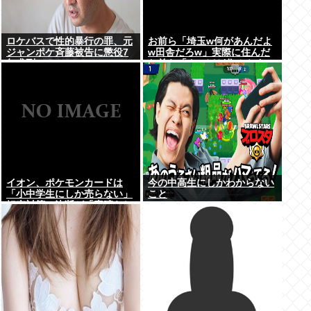
ロケバスで性的暴行の罪、元
お前ら「埼玉w何があんだよ
ジャンポケ斉藤被告に懲役7
w田舎だろw」実際に住んだ
年求刑⇒！
お前ら「クソほど住みやすい
困ることねえじゃん」
イオン、ポケモンカードは
今の中高生にしかわからない
「小中学生にしか売らない」
こと
転売対策の決断が「素晴らし
い」