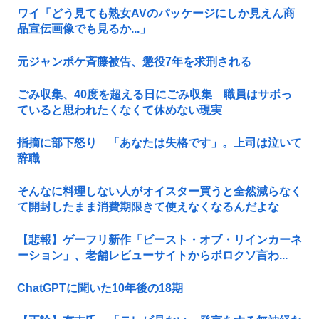
ワイ「どう見ても熟女AVのパッケージにしか見えん商
品宣伝画像でも見るか...」
元ジャンポケ斉藤被告、懲役7年を求刑される
ごみ収集、40度を超える日にごみ収集 職員はサボっ
ていると思われたくなくて休めない現実
指摘に部下怒り 「あなたは失格です」。上司は泣いて
辞職
そんなに料理しない人がオイスター買うと全然減らなく
て開封したまま消費期限きて使えなくなるんだよな
【悲報】ゲーフリ新作「ビースト・オブ・リインカーネ
ーション」、老舗レビューサイトからボロクソ言わ...
ChatGPTに聞いた10年後の18期