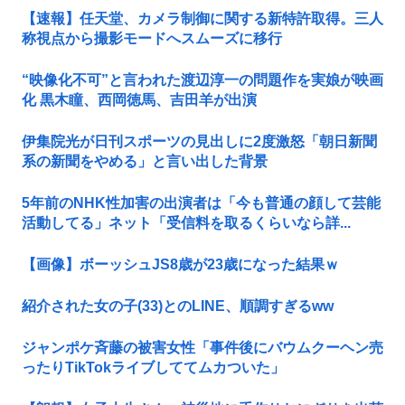
【速報】任天堂、カメラ制御に関する新特許取得。三人
称視点から撮影モードへスムーズに移行
“映像化不可”と言われた渡辺淳一の問題作を実娘が映画
化 黒木瞳、西岡徳馬、吉田羊が出演
伊集院光が日刊スポーツの見出しに2度激怒「朝日新聞
系の新聞をやめる」と言い出した背景
5年前のNHK性加害の出演者は「今も普通の顔して芸能
活動してる」ネット「受信料を取るくらいなら詳...
【画像】ボーッシュJS8歳が23歳になった結果ｗ
紹介された女の子(33)とのLINE、順調すぎるww
ジャンポケ斉藤の被害女性「事件後にバウムクーヘン売
ったりTikTokライブしててムカついた」