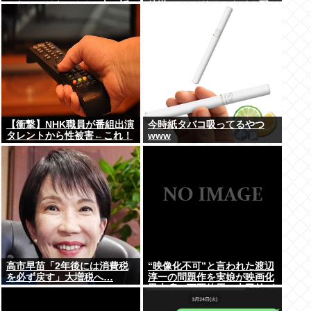
ったのではないかとX上で話
放送 TVerでリアルタイム配
題に（※動画あり）
信、見逃し配信も
【衝撃】NHK職員が番組出演
今時紙タバコ吸ってるやつ
タレントから性被害←これ！
www
高市早苗「2年後には消費税
“映像化不可”と言われた渡辺
を必ず戻す」大増税へ…
淳一の問題作を実娘が映画化
黒木瞳、西岡徳馬、吉田羊が
出演