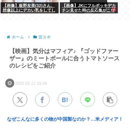
【画像】板野友美(32)さん、
【画像】JKにフルボッキデカ
想像以上にデカい乳をしてし
チン見せた時の反応集がこち
まうwww
らww
ホーム
芸スポ
【映画】気分はマフィア♪ 『ゴッドファー
ザー』のミートボールに合うトマトソース
のレシピをご紹介
2020.05.12 15:48
なぜこんなに多くの物が中国製なのか？…米メディア！