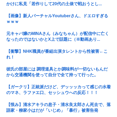
かけに私見「若作りして20代の土俵で戦おうとし...
【画像】新人バーチャルYoutuberさん、ドエロすぎる
ｗｗｗ
元キャバ嬢のMINAさん（みなちゃん）が配信中に亡く
なったのではないかとX上で話題に（※動画あり...
【衝撃】NHK職員が番組出演タレントから性被害←こ
れ！
彼氏の部屋には 調理道具とか調味料が一切ないもんだ
から交通機関を使って自分で全て持って行った。
【ガークリ】正統派だけど、デッッッカって感じの水着
のマネ、ラファエ口、セッシュウへの反応！！！
【恨み】清水アキラの息子・清水良太郎さん死去で、落
語家・柳家小はだが「いじめ」「暴行」被害告発