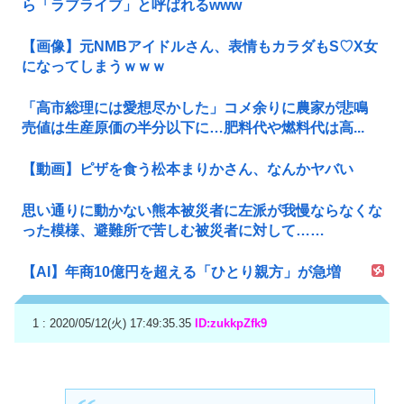
ら「ラブライブ」と呼ばれるwww
【画像】元NMBアイドルさん、表情もカラダもS♡X女
になってしまうｗｗｗ
「高市総理には愛想尽かした」コメ余りに農家が悲鳴
売値は生産原価の半分以下に…肥料代や燃料代は高...
【動画】ピザを食う松本まりかさん、なんかヤバい
思い通りに動かない熊本被災者に左派が我慢ならなくな
った模様、避難所で苦しむ被災者に対して……
【AI】年商10億円を超える「ひとり親方」が急増
1 : 2020/05/12(火) 17:49:35.35
ID:zukkpZfk9