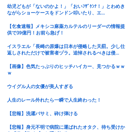
幼児どもが「ないのかよ！」「おいﾌｻﾞｹﾝﾅ！」とわめき
ながらショーケースをドンドン叩いたり、エ...
【乞食速報】メキシコ麻薬カルテルのリーダーの情報提
供で39億円！お前ら急げ！
イスラエル「長崎の原爆は日本が侵略した天罰。少し仕
返しされただけで被害者ヅラ。追悼されるべきは侵...
【画像】色気たっぷりのヒッチハイカー、見つかるｗｗ
ｗ
ウイグル人の女優が美人すぎる
人生のレール外れたら一瞬で人生終わった！
【悲報】洗濯バサミ、砕け弾ける
【悲報】身元不明で病院に運ばれたオタク、待ち受けか