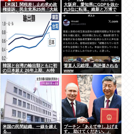
【米国】関税差し止め求め政
大阪府、愛知県にGDPを抜か
権提訴、民主党系25州「大統
れ3位に転落。維新と万博で
領権限逸脱」
潤ってるはずじゃ…
韓国と台湾の輸出額ともに初
菅直人元総理、再評価される
の日本超え 26年上期、AI特
www
需の恩恵で差
米国の民間組織、一線を越え
プーチン「あえて申し上げま
る…
す。 助けてください。」