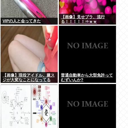
【画像】見せブラ、流行
VIPの人と会ってきた
る！！！！！⇒ｗｗ
【画像】現役アイドル、腋ス
普通自動車から大型免許って
ジが大変なことになってる
むずいんか?
www