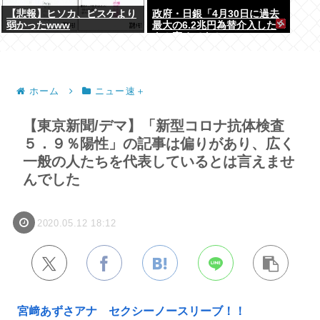
【悲報】ヒソカ、ビスケより
政府・日銀「4月30日に過去
弱かったwww
最大の6.2兆円為替介入した
よ！褒めてよ！」
ホーム
ニュー速＋
【東京新聞/デマ】「新型コロナ抗体検査
５．９％陽性」の記事は偏りがあり、広く
一般の人たちを代表しているとは言えませ
んでした
2020.05.12 18:12
宮﨑あずさアナ セクシーノースリーブ！！