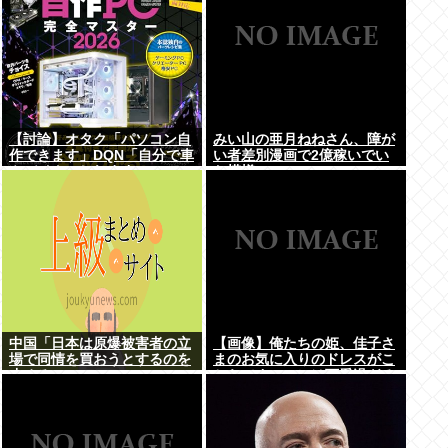
【討論】オタク「パソコン自
みい山の亜月ねねさん、障が
作できます」DQN「自分で車
い者差別漫画で2億稼いでい
やバイクいじれます」
た模様www
中国「日本は原爆被害者の立
【画像】俺たちの姫、佳子さ
場で同情を買おうとするのを
まのお気に入りのドレスがこ
止めろ」
ちらです←コレは可愛過ぎる
w w w w w w w w