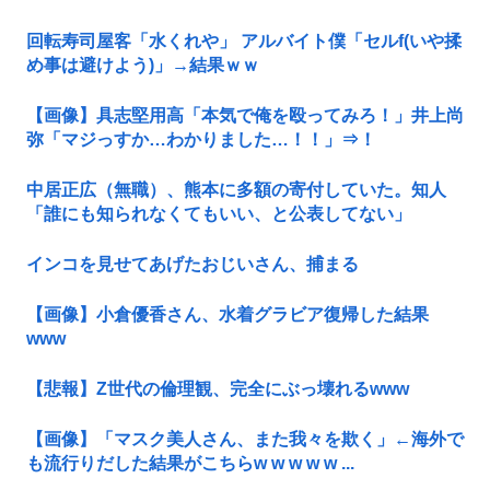
回転寿司屋客「水くれや」 アルバイト僕「セルf(いや揉
め事は避けよう)」→結果ｗｗ
【画像】具志堅用高「本気で俺を殴ってみろ！」井上尚
弥「マジっすか…わかりました…！！」⇒！
中居正広（無職）、熊本に多額の寄付していた。知人
「誰にも知られなくてもいい、と公表してない」
インコを見せてあげたおじいさん、捕まる
【画像】小倉優香さん、水着グラビア復帰した結果
www
【悲報】Z世代の倫理観、完全にぶっ壊れるwww
【画像】「マスク美人さん、また我々を欺く」←海外で
も流行りだした結果がこちらw w w w w ...