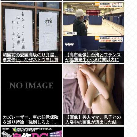
靖国前の愛国高級のり弁屋、
【高市画像】台湾とフランス
事業停止。なぜネトウヨは買
が地震発生から6時間以内に
ってあげなかったの？
設置した避難所がこれwww
カズレーザー、車の任意保険
【画像】美人ママ、息子との
を巡り持論「強制しろよ！」
入浴中の画像が流出した結
「保険にも入れないヤツは運
果・・・
転すんなよ」