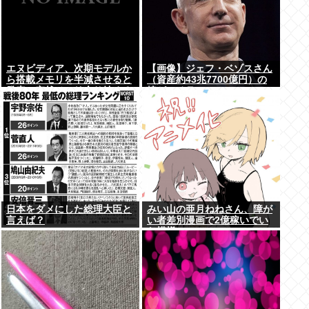
エヌビディア、次期モデルか
【画像】ジェフ・ベゾスさん
ら搭載メモリを半減させると
（資産約43兆7700億円）の
発表。突然メモリ余り始める
嫁がコチラwww
www
日本をダメにした総理大臣と
みい山の亜月ねねさん、障が
言えば？
い者差別漫画で2億稼いでい
た模様www