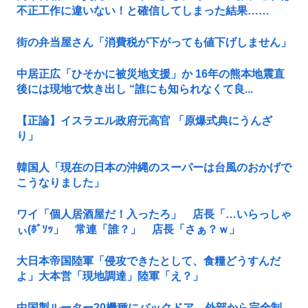
不正工作に違いない！と確信してしまった結果……
街の弁当屋さん「消費税が下がっても値下げしません」
中居正広「ひそかに被災地支援」か 16年の熊本地震直
後には現地で炊き出し “誰にも知られなくて良...
【正論】イスラエル政府元高官 「原爆式典にうんざ
り」
韓国人「現在の日本の沖縄のスーパーは台風のおかげで
こうなりました」
ワイ「個人居酒屋だ！入ったろ」 店長「…いらっしゃ
ぃ(ﾎﾞｿｯ」 常連「誰？」 店長「さぁ？ｗ」
大日本帝国陸軍「侵攻できたとして、食糧どうすんだ
よ」大本営「現地調達」陸軍「え？」
中国製ルーター20機種にバックドア 外部から完全制