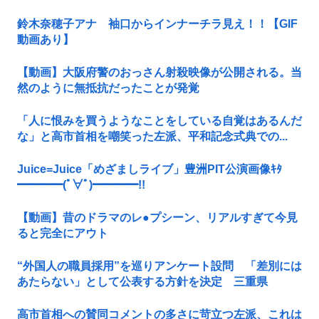
鈴木奈穂子アナ 袖口からインナーチラ見え！！【GIF
動画あり】
【動画】大阪府警のおっさん射殺映像が公開される。当
然のように無抵抗だったことが発覚
「人に恨みを買うようなことをしている自覚はあるんだ
な」と高市首相を嘲笑った左派、平和記念式典での...
Juice=Juice「めざましライブ」豊洲PIT公演画像ｷﾀ
━━━━(ﾟ∀ﾟ)━━━━!!
【動画】昔のドラマのレ●プシーン、リアルすぎて今見
ると完全にアウト
“外国人の職員採用”を巡りアンケート設問 「差別には
あたらない」として公表する方針を決定 三重県
高市首相への賛同コメントの多さに苛立つ左派、これは