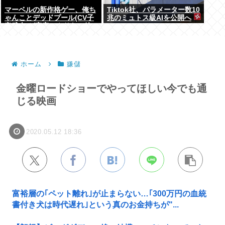
マーベルの新作格ゲー、俺ち
Tiktok社、パラメーター数10
ゃんことデッドプール(CV子
兆のミュトス級AIを公開へ
安武人)が安定のやりたい放
題で話題に
ホーム
嫌儲
金曜ロードショーでやってほしい今でも通
じる映画
2020.05.12 18:36
富裕層の｢ペット離れ｣が止まらない…｢300万円の血統
書付き犬は時代遅れ｣という真のお金持ちが"...