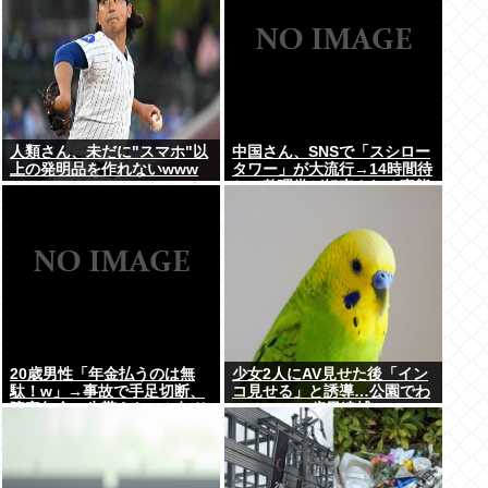
人類さん、未だに"スマホ"以
中国さん、SNSで「スシロー
上の発明品を作れないwww
タワー」が大流行→14時間待
ちで整理券が転売される事態
に…
20歳男性「年金払うのは無
少女2人にAV見せた後「イン
駄！w」→事故で手足切断、
コ見せる」と誘導…公園でわ
障害年金一生貰えないと知り
いせつ 75歳男逮捕
泣く