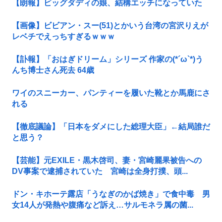
【朗報】ビッグダディの娘、結構エッチになっていた
【画像】ビビアン・スー(51)とかいう台湾の宮沢りえが
レベチでえっちすぎるｗｗｗ
【訃報】「おはぎドリーム」シリーズ 作家の(*´ω`*)う
んち博士さん死去 64歳
ワイのスニーカー、パンティーを履いた靴とか馬鹿にさ
れる
【徹底議論】「日本をダメにした総理大臣」←結局誰だ
と思う？
【芸能】元EXILE・黒木啓司、妻・宮崎麗果被告への
DV事案で逮捕されていた 宮崎は全身打撲、頭...
ドン・キホーテ露店「うなぎのかば焼き」で食中毒 男
女14人が発熱や腹痛など訴え…サルモネラ属の菌...