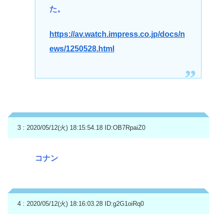
た。
https://av.watch.impress.co.jp/docs/n
ews/1250528.html
3 : 2020/05/12(火) 18:15:54.18
ID:OB7RpaiZ0
コナン
4 : 2020/05/12(火) 18:16:03.28
ID:g2G1oiRq0