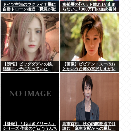
ドイツ空港のウクライナ機に
富裕層の｢ペット離れ｣が止ま
自爆ドローン接近→職員が蹴
らない…｢300万円の血統書付
り落とす→偶然起爆装置が壊
き犬は時代遅れ｣という真の
れセーフ
お金持ちが"向かった先"
【朗報】ビッグダディの娘、
【画像】ビビアン・スー(51)
結構エッチになっていた
とかいう台湾の宮沢りえがレ
ベチでえっちすぎるｗｗｗ
【訃報】「おはぎドリーム」
高市首相、秋の内閣改造で目
シリーズ 作家の(*´ω`*)うんち
論む「麻生支配からの脱却」