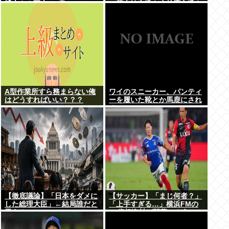
博士さん死去 64歳
…茂木敏充氏も小林鷹之氏も
クビ
A型作業所すら務まらない俺
ワイのスニーカー、パンティ
はどうすればいい？？？
ーを履いた靴とか馬鹿にされ
る
【徹底議論】「日本をダメに
【サッカー】「まじ何者？」
した総理大臣」←結局誰だと
「上手すぎる…」横浜FMの
思う？
16歳超逸材が開幕Jデビュー
戦で魅せた”衝撃プレー”に
SNS騒然！「すごい才能」