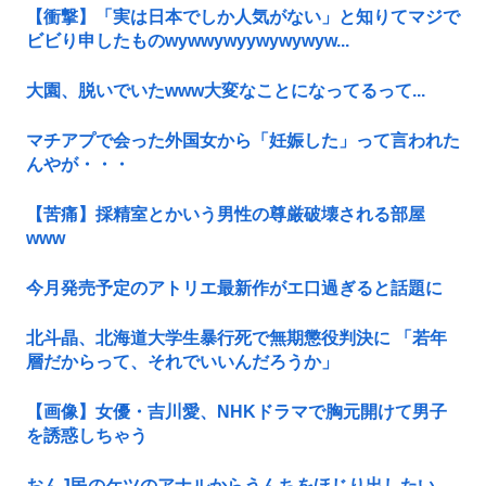
【衝撃】「実は日本でしか人気がない」と知りてマジで
ビビり申したものwywwywyywywywyw...
大園、脱いでいたwww大変なことになってるって...
マチアプで会った外国女から「妊娠した」って言われた
んやが・・・
【苦痛】採精室とかいう男性の尊厳破壊される部屋
www
今月発売予定のアトリエ最新作がエ口過ぎると話題に
北斗晶、北海道大学生暴行死で無期懲役判決に 「若年
層だからって、それでいいんだろうか」
【画像】女優・吉川愛、NHKドラマで胸元開けて男子
を誘惑しちゃう
おんJ民のケツのアナルからうんちをほじり出したい