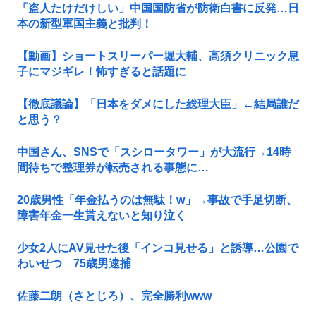
「盗人たけだけしい」中国国防省が防衛白書に反発…日
本の新型軍国主義と批判！
【動画】ショートスリーパー堀大輔、高須クリニック息
子にマジギレ！怖すぎると話題に
【徹底議論】「日本をダメにした総理大臣」←結局誰だ
と思う？
中国さん、SNSで「スシロータワー」が大流行→14時
間待ちで整理券が転売される事態に…
20歳男性「年金払うのは無駄！w」→事故で手足切断、
障害年金一生貰えないと知り泣く
少女2人にAV見せた後「インコ見せる」と誘導…公園で
わいせつ 75歳男逮捕
佐藤二朗（さとじろ）、完全勝利www