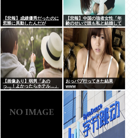
【悲報】成績優秀だったのに
【悲報】中国の強者女性「年
窓際に異動したんだが
齢のせいで誰も私と結婚して
くれない！！」⇒ (※画像あ
り)
【画像あり】弱男「あの
おっパブ行ってきた結果
っ…！よかったらホテル…」
www
女「ぷっwww」⇒！