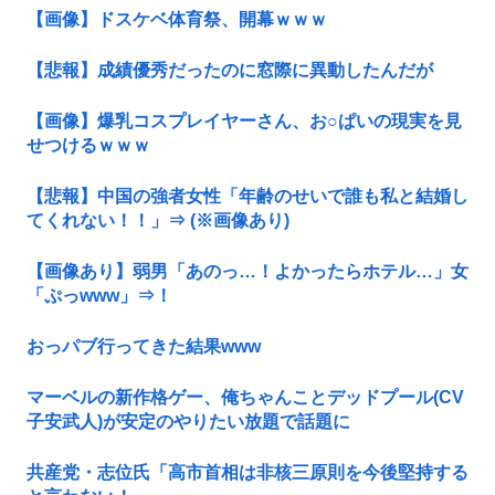
【画像】ドスケベ体育祭、開幕ｗｗｗ
【悲報】成績優秀だったのに窓際に異動したんだが
【画像】爆乳コスプレイヤーさん、お○ぱいの現実を見
せつけるｗｗｗ
【悲報】中国の強者女性「年齢のせいで誰も私と結婚し
てくれない！！」⇒ (※画像あり)
【画像あり】弱男「あのっ…！よかったらホテル…」女
「ぷっwww」⇒！
おっパブ行ってきた結果www
マーベルの新作格ゲー、俺ちゃんことデッドプール(CV
子安武人)が安定のやりたい放題で話題に
共産党・志位氏「高市首相は非核三原則を今後堅持する