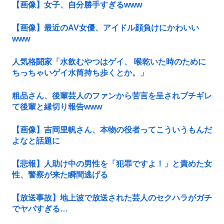
【画像】女子、自分勝手すぎるwww
【画像】最近のAV女優、アイドル顔負けにかわいい
www
人気格闘家「水飲むやつはゲイ、 喉乾いた時のために
ちっちゃいゲイ水筒持ち歩くとか。」
粗品さん、後輩芸人のファンから苦言を呈されブチギレ
て後輩と縁切り報告www
【画像】吉岡里帆さん、本物の役者ってこういうもんだ
よなと話題に
【悲報】人助け中の男性を「犯罪ですよ！」と責めた女
性、警察が来た瞬間逃げる
【放送事故】地上波で放送された芸人のセクハラがガチ
でヤバすぎる…