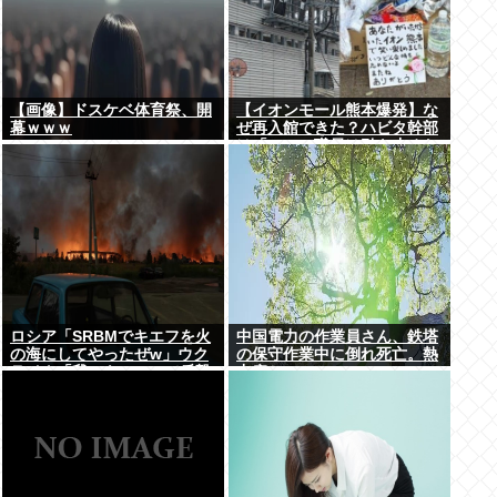
【画像】ドスケベ体育祭、開
【イオンモール熊本爆発】な
幕ｗｗｗ
ぜ再入館できた？ハビタ幹部
は「モール職員は引き止めな
かった」イオン「運用を徹底
できなかった可能性」
ロシア「SRBMでキエフを火
中国電力の作業員さん、鉄塔
の海にしてやったぜw」ウク
の保守作業中に倒れ死亡。熱
ライナ「我々もSRBMで反撃
中症か
するぞ！」