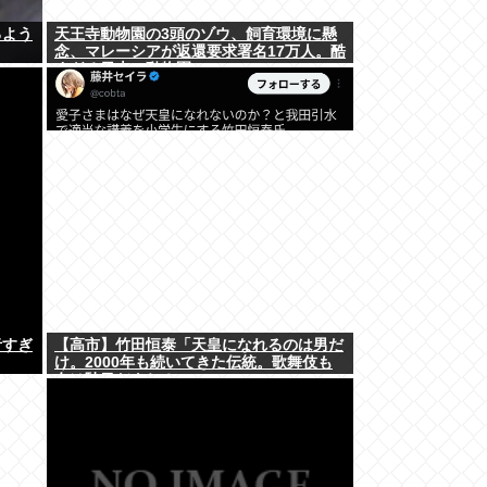
るよう
天王寺動物園の3頭のゾウ、飼育環境に懸
念、マレーシアが返還要求署名17万人。酷
すぎる日本の動物園
者すぎ
【高市】竹田恒泰「天皇になれるのは男だ
け。2000年も続いてきた伝統。歌舞伎も
女は駄目だよね？」