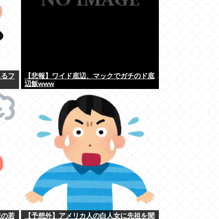
じるフ
【悲報】ワイド底辺、マックでガチのド底
辺飯www
派の若
【予想外】アメリカ人の白人女に先祖を聞