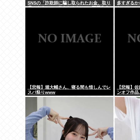
SNSの「詐欺師に騙し取られたお金、取り
多すぎるか
戻せます」」に釣られさらに240万円失う
わ」
www
【悲報】堀大輔さん、寝る間も惜しんでレ
【悲報】佐
スバ祭りwww
ンオフ作品