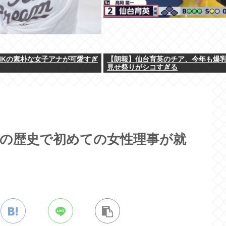
HKの素朴な女子アナが可愛すぎ
【朗報】仙台育英のチア、今年も爆
見せ祭りがシコすぎる
年の歴史で初めての女性理事が就