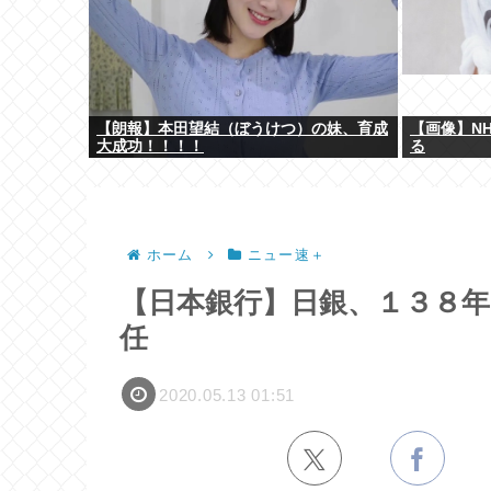
【朗報】本田望結（ぼうけつ）の妹、育成
【画像】N
大成功！！！！
る
ホーム
ニュー速＋
【日本銀行】日銀、１３８
任
2020.05.13 01:51