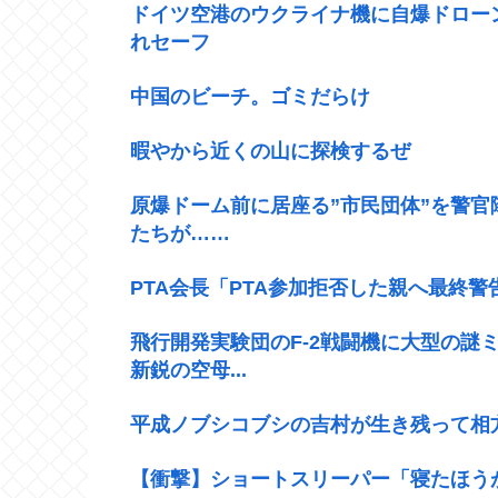
ドイツ空港のウクライナ機に自爆ドロー
れセーフ
中国のビーチ。ゴミだらけ
暇やから近くの山に探検するぜ
原爆ドーム前に居座る”市民団体”を警
たちが……
PTA会長「PTA参加拒否した親へ最終
飛行開発実験団のF-2戦闘機に大型の謎ミ
新鋭の空母...
平成ノブシコブシの吉村が生き残って相
【衝撃】ショートスリーパー「寝たほうが