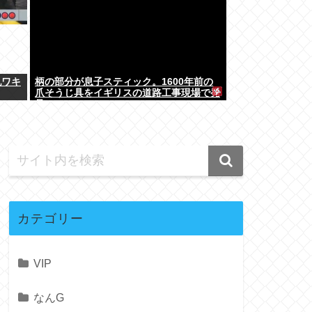
乳ワキ
柄の部分が息子スティック。1600年前の
爪そうじ具をイギリスの道路工事現場で発
見
カテゴリー
VIP
なんG