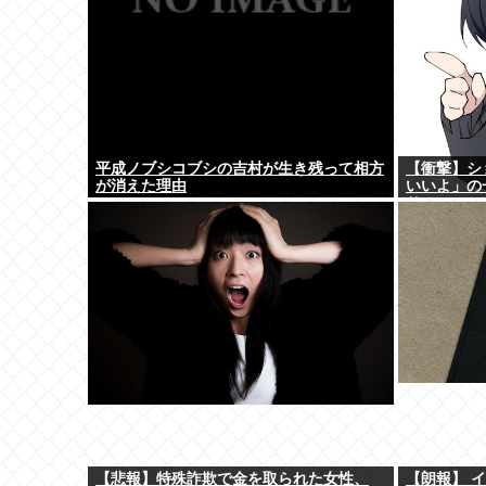
平成ノブシコブシの吉村が生き残って相方
【衝撃】シ
が消えた理由
いいよ」の
り)
【悲報】特殊詐欺で金を取られた女性、
【朗報】 