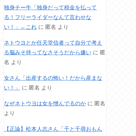
独身チー牛「独身だって税金を払って
る！フリーライダーなんて言わせな
い！」←これ
に
匿名
より
ネトウヨとか任天堂信者って自分で考え
る脳みそ持ってなさそうだから嫌い
に
匿
名
より
女さん「出産するの怖い！だから産まな
い！」
に
匿名
より
なぜネトウヨは女を憎んでるのか
に
匿名
より
【正論】松本人志さん「千と千尋おもん