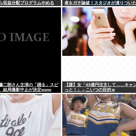
ら収益分配プログラムやめる
者をガチ論破！スタジオが凍りつい
がヤバすぎる…
藤二朗さん主演の「踊る」スピ
【謎】女「43億円注文して……キャ
、結局撮影中止が決定www
っと！」←こいつの目的ｗ