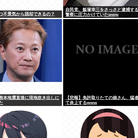
自民党、飯塚幸三をさっさと逮捕す
つ不景気から脱却できるの？
警察に圧力かけていたwww
熊本地震直後に現地炊き出しに
【悲報】免許取りたての娘さん、猛
た
て炎上するwww