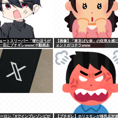
ョートスリーパー「寝たほうが
【画像】「東京ばな奈」の狂気を感
一言にブチギレwww(※動画あ
ォントがコチラwww
イーロン「Xでインプレゾンビが
【ブチギレ】ホリエモンが移民反対