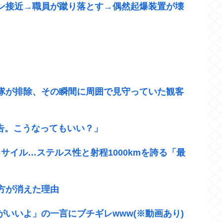
ン接近→職員が蹴り落とす→偶然起爆装置が壊
官隊が排除、その瞬間に周囲で見守っていた観客
警告。こうなってもいい？」
サイル…ステルス性と射程1000kmを誇る「最
方が消えた理由
いいよ」の一言にブチギレwww(※動画あり)