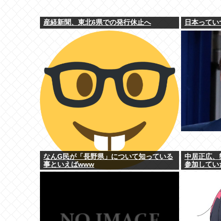
産経新聞、東北6県での発行休止へ
日本ってい
なんG民が「長野県」について知っている
中居正広、
事といえばwww
参加してい