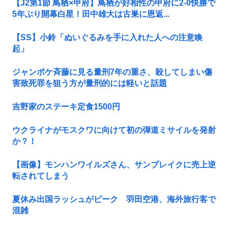
【J2第1節 鳥栖×甲府】鳥栖が好相性の甲府に2-0快勝で
5年ぶり開幕白星！田中雄大は古巣に恩返...
【SS】小鈴「ぬいぐるみを手に入れた人への注意喚
起」
ジャンポケ斉藤に見る量刑7年の重さ、殺してしまい傷
害致死罪を狙う方が量刑的には軽いと話題
吉野家のステーキ定食1500円
ウクライナがモスクワに向けて初の弾道ミサイルを発射
か？！
【画像】モンハンワイルズさん、サンブレイクに売上逆
転されてしまう
夏休み出国ラッシュがピーク 羽田空港、海外旅行客で
混雑