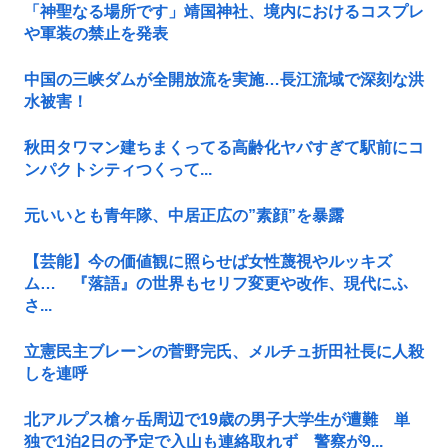
「神聖なる場所です」靖国神社、境内におけるコスプレ
や軍装の禁止を発表
中国の三峡ダムが全開放流を実施…長江流域で深刻な洪
水被害！
秋田タワマン建ちまくってる高齢化ヤバすぎて駅前にコ
ンパクトシティつくって...
元いいとも青年隊、中居正広の”素顔”を暴露
【芸能】今の価値観に照らせば女性蔑視やルッキズ
ム… 『落語』の世界もセリフ変更や改作、現代にふ
さ...
立憲民主ブレーンの菅野完氏、メルチュ折田社長に人殺
しを連呼
北アルプス槍ヶ岳周辺で19歳の男子大学生が遭難 単
独で1泊2日の予定で入山も連絡取れず 警察が9...