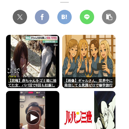
【悲報】赤ちゃんをゴミ箱に捨
【画像】ギャルさん、世界中に
てた女、パパ活で8回も妊娠し
発信してる意識ゼロで修学旅行
ていた
の宿をSNS公開してしまうｗｗ
ｗ 【Pickup08082952】