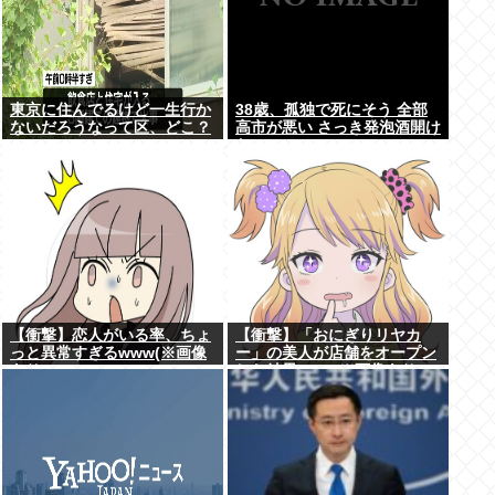
東京に住んでるけど一生行か
38歳、孤独で死にそう 全部
ないだろうなって区、どこ？
高市が悪い さっき発泡酒開け
た
【衝撃】恋人がいる率、ちょ
【衝撃】「おにぎりリヤカ
っと異常すぎるwww(※画像
ー」の美人が店舗をオープン
あり)
した結果www(※画像あり)