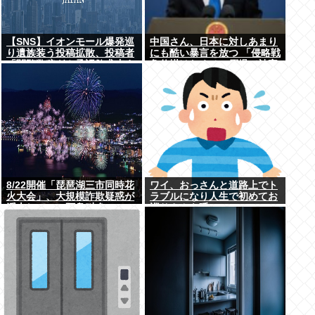
【SNS】イオンモール爆発巡
中国さん、日本に対しあまり
り遺族装う投稿拡散、投稿者
にも酷い暴言を放つ 「侵略戦
「閲覧数稼ぎや承認欲求止ま
争仕掛けたくせに原爆で被害
らなくなった」
者ビジネスするな」
8/22開催「琵琶湖三市同時花
ワイ、おっさんと道路上でト
火大会」、大規模詐欺疑惑が
ラブルになり人生で初めてお
浮上してSNS阿鼻叫喚
巡りさんを呼ぶ