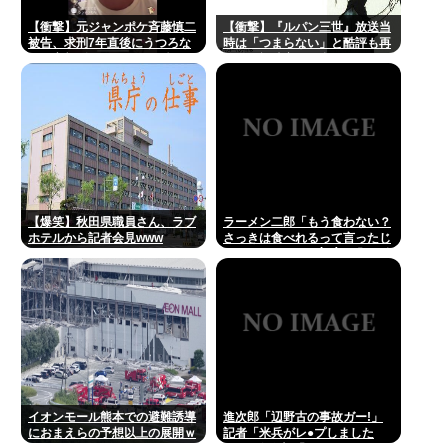
【衝撃】元ジャンポケ斉藤慎二
【衝撃】『ルパン三世』放送当
被告、求刑7年直後にうつろな
時は「つまらない」と酷評も再
目で高額ギフトをねだり続け
放送で視聴率30％超えwww
る・・・・・・・・・
【爆笑】秋田県職員さん、ラブ
ラーメン二郎「もう食わない？
ホテルから記者会見www
さっきは食べれるって言ったじ
ゃねーか！」（ヽ´ん`）「」 反
論できる？
イオンモール熊本での避難誘導
進次郎「辺野古の事故ガー!」
におまえらの予想以上の展開ｗ
記者「米兵がレ●プしました