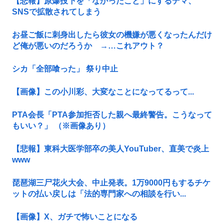
【悲報】原爆投下を「なかったこと」にするデマ、
SNSで拡散されてしまう
お昼ご飯に刺身出したら彼女の機嫌が悪くなったんだけ
ど俺が悪いのだろうか →…これアウト？
シカ「全部喰った」 祭り中止
【画像】この小川彩、大変なことになってるって...
PTA会長「PTA参加拒否した親へ最終警告。こうなって
もいい？」 （※画像あり）
【悲報】東科大医学部卒の美人YouTuber、直美で炎上
www
琵琶湖三尸花火大会、中止発表。1万9000円もするチケ
ットの払い戻しは「法的専門家への相談を行い...
【画像】X、ガチで怖いことになる