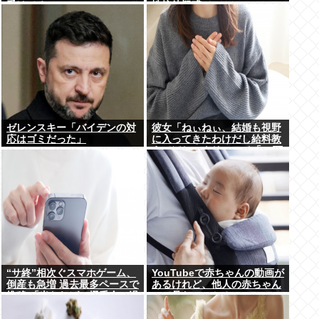
受けてる
性接待疑惑で
ゼレンスキー「バイデンの対
彼女「ねぃねぃ、結婚も視野
応はゴミだった」
に入ってきたわけだし給料教
えてほしいナリ」ワイ「16万
だよ」⇒結果！
“サ終”相次ぐスマホゲーム、
YouTubeで赤ちゃんの動画が
倒産も急増 過去最多ペースで
あるけれど、他人の赤ちゃん
推移 「当たれば一攫千金」過
って見たいのか？
去の時代に