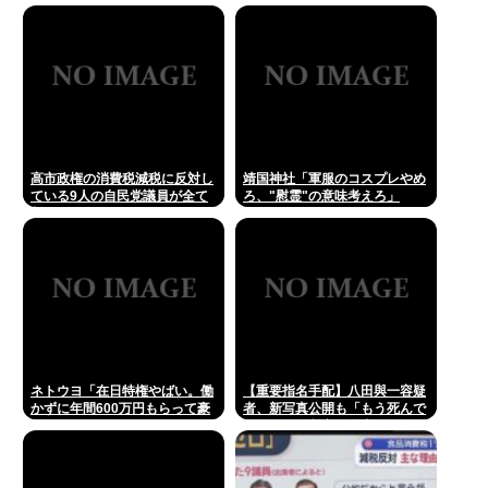
ｗｗ
が?」 進次郎「…ノーコメン
ト」
高市政権の消費税減税に反対し
靖国神社「軍服のコスプレやめ
ている9人の自民党議員が全て
ろ、"慰霊"の意味考えろ」
判明www
ネトウヨ「在日特権やばい。働
【重要指名手配】八田與一容疑
かずに年間600万円もらって豪
者、新写真公開も「もう死んで
遊してる！！！」
る」ネット断定の理由