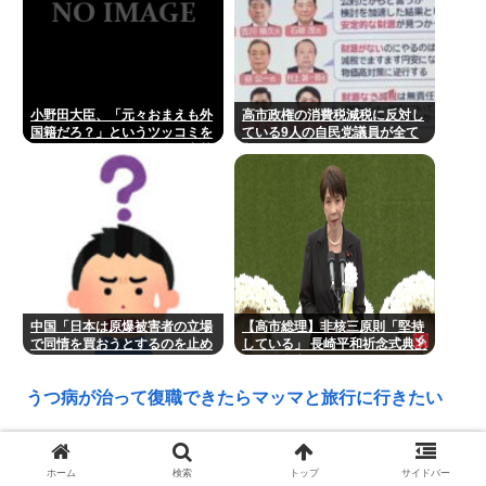
小野田大臣、「元々おまえも外
高市政権の消費税減税に反対し
国籍だろ？」というツッコミを
ている9人の自民党議員が全て
恐れ、海外メディアを全員出禁
判明www
に
中国「日本は原爆被害者の立場
【高市総理】非核三原則「堅持
で同情を買おうとするのを止め
している」 長崎平和祈念式典あ
ろ」
いさつ全文
うつ病が治って復職できたらマッマと旅行に行きたい
レスバトル星人「この惑星で一番レスバが強い奴を出
せ。そいつが負けたら滅ぼす」 誰を出す？
ホーム
検索
トップ
サイドバー