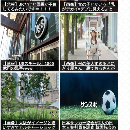
【悲報】JKだけど母親が不倫
【画像】女の子とかいう『乳
してるみたいです⇒！！！
がデカイ=デブに見える』と
いう欠陥構造www
【速報】USスチール、1800
【画像】例の美人すぎるおに
億円の黒字www
ぎり屋さん、裏でおっさんが
握っていたwww
【画像】大阪がイメージと違
日本サッカー協会が4人の日
いすぎてカルチャーショック
本人審判員を調査 韓国協会の