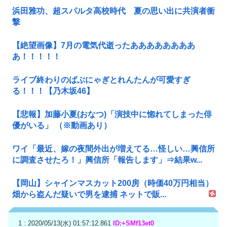
浜田雅功、超スパルタ高校時代 夏の思い出に共演者衝
撃
【絶望画像】7月の電気代逝ったああああああああ
あ！！！！！
ライブ終わりのばぶにゃぎとれんたんが可愛すぎ
る！！！【乃木坂46】
【悲報】加藤小夏(おなつ)「演技中に惚れてしまった俳
優がいる」 （※動画あり）
ワイ「最近、嫁の夜間外出が増えてる…怪しい…興信所
に調査させたろ！」興信所「報告します」⇒結果w...
【岡山】シャインマスカット200房（時価40万円相当）
畑から盗んだ疑いで男を逮捕 ネットで販...
1 : 2020/05/13(水) 01:57:12.861
ID:+SMf13et0