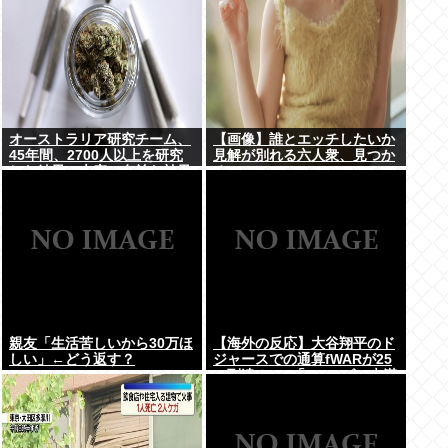
オーストラリア研究チーム、
【画像】誰とエッチしたいか
45年間、2700人以上を研究
見解が別れる六人衆、見つか
した結果。大麻に有益な効果
るwww
はほとんどなく、むしろ有蓋
だった事を証明
親友「生活苦しいから30万ほ
【海外の反応】大谷翔平のド
しい」←どう返す？
ジャースでの通算fWARが25
に到達！ → 「3シーズン未満
でレジェンドクラスの通算
WARを稼いでるな」「契約終
了時にはどれくらいの数字に
なるのか楽しみ」