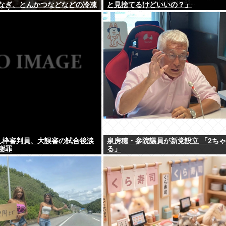
なぎ、とんかつなどなどの冷凍
と見捨てるけどいいの？」
ル中！
ゃん枠審判員、大誤審の試合後涙
泉房穂・参院議員が新党設立 「2ち
謝罪
る」