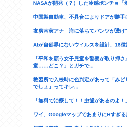
NASAが開発（？）した冷感ポンチョ「着
中国製自動車、不具合によりドアが勝手
友廣南実アナ 海に落ちてパンツが透けて
AIが自然界にないウイルスを設計、16
「平和を願う女子児童を警察が取り押さ
童……どこ？」とガチで...
教習所で入校時に色判定があって「みど
でしょ」ってキレ...
「無料で治療して！！虫歯があるのよ！
ワイ、GoogleマップであまりにΗすぎ