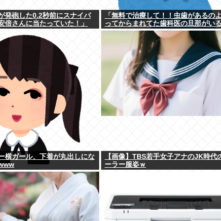
が発砲した0.2秒前にスナイパ
「無料で治療して！！虫歯があるの
安倍さんに当たっていた！」
ってからまれてた歯科医の旦那がい
ー横ガール、下着が丸出しにな
【画像】TBS若手女子アナのJK時代
www
ーラー服姿ｗ