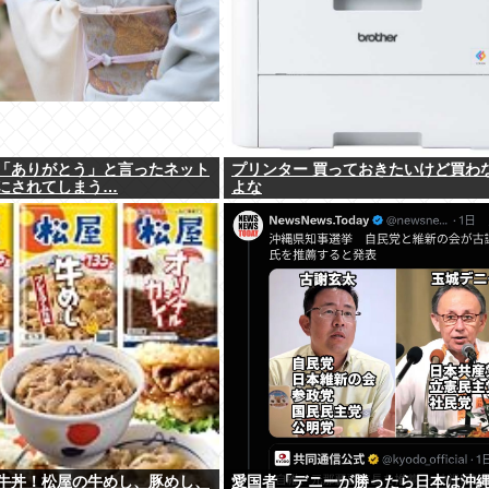
「ありがとう」と言ったネット
プリンター 買っておきたいけど買わ
にされてしまう…
よな
牛丼！松屋の牛めし、豚めし、
愛国者「デニーが勝ったら日本は沖