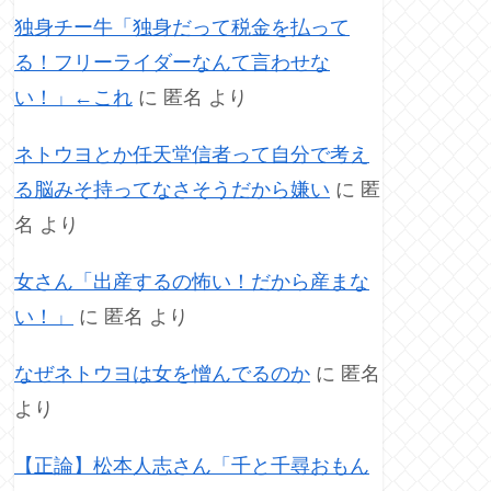
独身チー牛「独身だって税金を払って
る！フリーライダーなんて言わせな
い！」←これ
に
匿名
より
ネトウヨとか任天堂信者って自分で考え
る脳みそ持ってなさそうだから嫌い
に
匿
名
より
女さん「出産するの怖い！だから産まな
い！」
に
匿名
より
なぜネトウヨは女を憎んでるのか
に
匿名
より
【正論】松本人志さん「千と千尋おもん