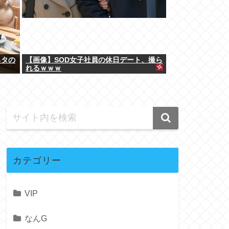
ネタの
【画像】SOD女子社員の休日デート、撮ら
れるｗｗｗ
カテゴリー
VIP
なんG