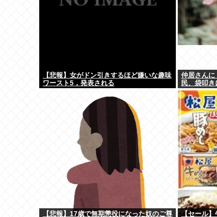
【悲報】女がドン引きするほど嫌いな趣味
仲居さんに
ワースト5，発表される
民、袋叩き
【悲報】17歳で無期懲役になった奴のご尊
【セール】