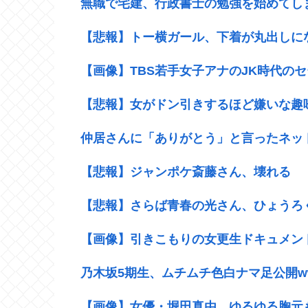
無職で宅建、行政書士の勉強を始めてし
【悲報】トー横ガール、下着が丸出しに
【画像】TBS若手女子アナのJK時代の
【悲報】女がドン引きするほど嫌いな趣
仲居さんに「ありがとう」と言ったネッ
【悲報】ジャンポケ斎藤さん、壊れる
【悲報】さらば青春の光さん、ひょうろ
【画像】引きこもりの女更生ドキュメン
乃木坂5期生、ムチムチ色白ナマ足公開w
【画像】女優・堀田真由、ゆるゆる胸元