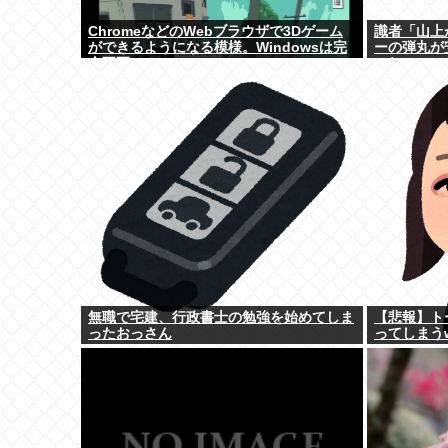
ChromeなどのWebブラウザで3Dゲーム
識者「山上
ができるようになる模様。Windowsは完
ーの弾丸が
全不要に
これ。
無職で宅建、行政書士の勉強を始めてしま
【悲報】ト
ったおっさん
ってしまう