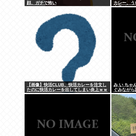
顔、ガチで怖い
カレー、う
食品がセー
【画像】快活CLUB、快活カレーを注文し
み い ち
たのに快活カレーを出してしまい炎上ｗｗ
ぐみながら
ｗ