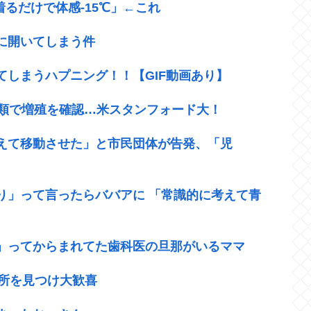
るだけで体感-15℃」←これ
に開いてしまう件
しまうハプニング！！【GIF動画あり】
種類で増殖を確認…米スタンフォード大！
えて移動させた」と市民団体が告発、「児
り」って言ったらババアに 「常識的に考えて青
」ってからまれてた歯科医の旦那がいるママ
る所を見つけ大歓喜