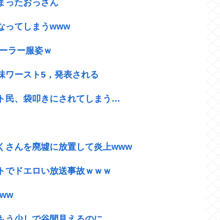
まったおっさん
なってしまうwww
セーラー服姿ｗ
味ワースト5，発表される
ト民、袋叩きにされてしまう…
くさんを廃墟に放置して炎上www
トでドエロい放送事故ｗｗｗ
ww
もう少しで谷間見えるのに