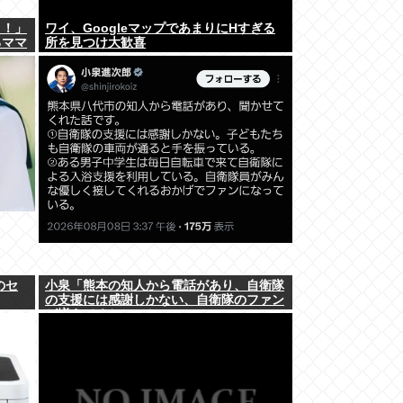
よ！」
ワイ、GoogleマップであまりにΗすぎる
るママ
所を見つけ大歓喜
のセ
小泉「熊本の知人から電話があり、自衛隊
の支援には感謝しかない、自衛隊のファン
が増えてるとのこと 」