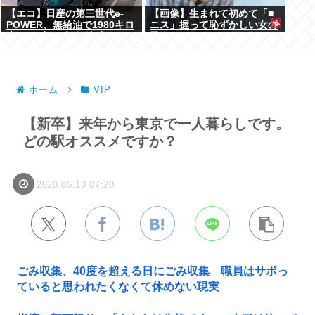
【エコ】日産の第三世代e-
【画像】生まれて初めて「■
POWER、無給油で1980キロ
ニス」握って恥ずかしい女の
走ってギネス記録達成
子さんwww
ホーム
VIP
【新卒】来年から東京で一人暮らしです。
どの駅オススメですか？
2020.05.13 07:20
ごみ収集、40度を超える日にごみ収集 職員はサボっ
ていると思われたくなくて休めない現実