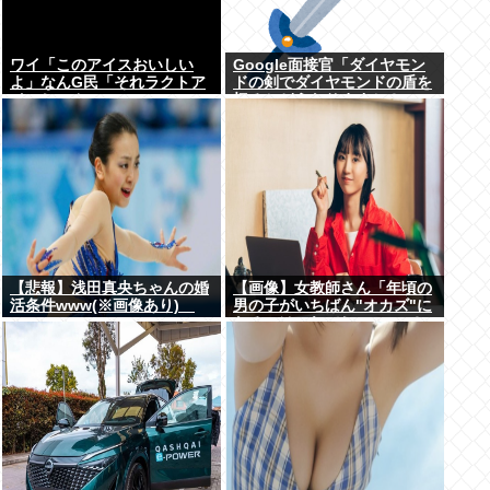
ワイ「このアイスおいしい
Google面接官「ダイヤモン
よ」なんG民「それラクトア
ドの剣でダイヤモンドの盾を
イスじゃん」
切るとどうなりますか？」
【悲報】浅田真央ちゃんの婚
【画像】女教師さん「年頃の
活条件www(※画像あり)
男の子がいちばん"オカズ"に
なるのはこれでしょ･････？
♡♡♡」→！！