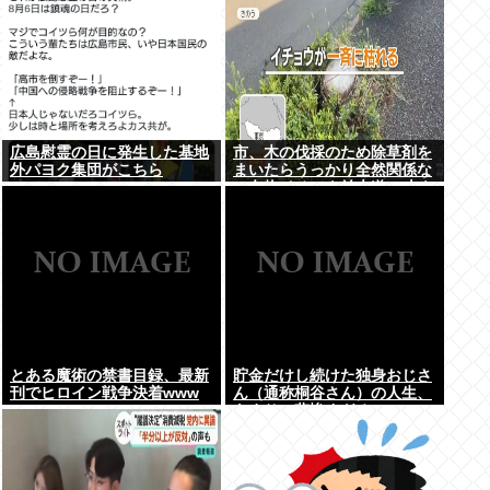
広島慰霊の日に発生した基地
市、木の伐採のため除草剤を
外パヨク集団がこちら
まいたらうっかり全然関係な
い名物イチョウ並木道54本を
全滅させてしまう(・ω<)
とある魔術の禁書目録、最新
貯金だけし続けた独身おじさ
刊でヒロイン戦争決着www
ん（通称桐谷さん）の人生、
あまりに悲惨すぎるwww