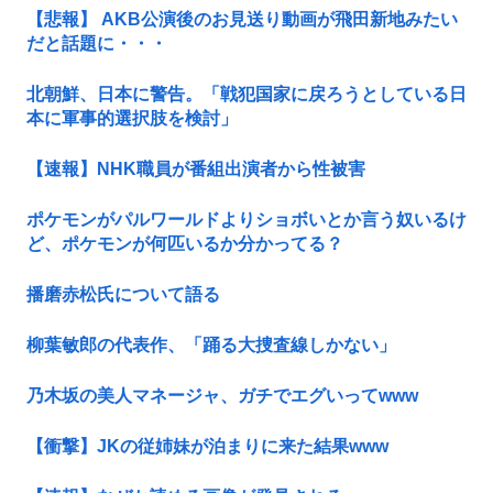
【悲報】 AKB公演後のお見送り動画が飛田新地みたい
だと話題に・・・
北朝鮮、日本に警告。「戦犯国家に戻ろうとしている日
本に軍事的選択肢を検討」
【速報】NHK職員が番組出演者から性被害
ポケモンがパルワールドよりショボいとか言う奴いるけ
ど、ポケモンが何匹いるか分かってる？
播磨赤松氏について語る
柳葉敏郎の代表作、「踊る大捜査線しかない」
乃木坂の美人マネージャ、ガチでエグいってwww
【衝撃】JKの従姉妹が泊まりに来た結果www