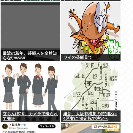
出禁止へ 日本さん米中に挟み
れてしまう…
撃ちされる形に
最近の若年、芸能人を全然知
ワイの昼飯見て
らないwww
立ちんぼJK、カメラで撮られ
維新、大阪都構想の特別区は
て発狂
4区案に 法定協で決定へ