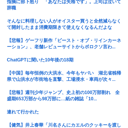
指摘に部下怒り 「あなたは失格です」。上司は泣いて
辞職
そんなに料理しない人がオイスター買うと全然減らなく
て開封したまま消費期限きて使えなくなるんだよな
【悲報】ゲーフリ新作「ビースト・オブ・リインカーネ
ーション」、老舗レビューサイトからボロクソ言わ...
ChatGPTに聞いた10年後の18期
【中国】毎年恒例の大洪水、今年もヤバい 湖北省秭帰
県で山洪水が市街地を直撃、工場浸水・車両が次々...
【悲報】週刊少年ジャンプ、史上初の100万部割れ 全
盛期653万部から98万部に…紙の雑誌「10...
連れて行かれた
【健気】井上春華「川名さんにカエルのクッキーを渡し