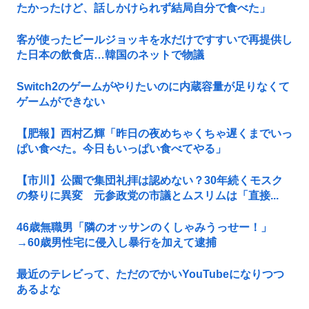
たかったけど、話しかけられず結局自分で食べた」
客が使ったビールジョッキを水だけですすいで再提供し
た日本の飲食店…韓国のネットで物議
Switch2のゲームがやりたいのに内蔵容量が足りなくて
ゲームができない
【肥報】西村乙輝「昨日の夜めちゃくちゃ遅くまでいっ
ぱい食べた。今日もいっぱい食べてやる」
【市川】公園で集団礼拝は認めない？30年続くモスク
の祭りに異変 元参政党の市議とムスリムは「直接...
46歳無職男「隣のオッサンのくしゃみうっせー！」
→60歳男性宅に侵入し暴行を加えて逮捕
最近のテレビって、ただのでかいYouTubeになりつつ
あるよな