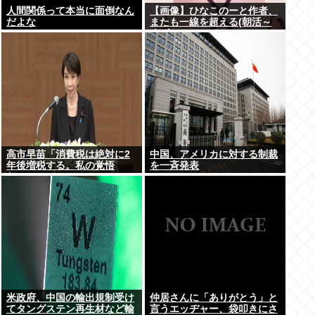
人間関係って本当に面倒なん
【画像】ひなこのーと作者、
だよな
またも一線を超える(朝活～
くぱぁ)www
高市早苗「消費税は絶対に2
中国、アメリカに対する制裁
年後増税する。私の覚悟
を一斉発表
だ。」
米政府、中国の輸出規制受け
仲居さんに「ありがとう」と
てタングステン再生材など輸
言うエッヂャー、袋叩きにさ