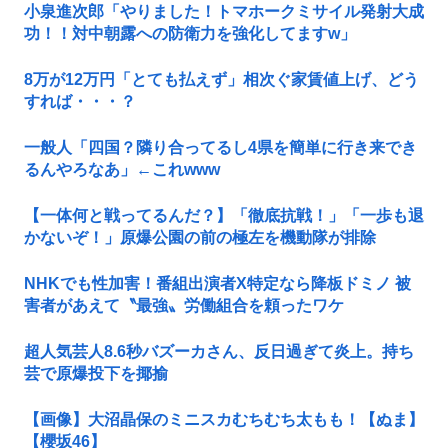
小泉進次郎「やりました！トマホークミサイル発射大成
功！！対中朝露への防衛力を強化してますw」
8万が12万円「とても払えず」相次ぐ家賃値上げ、どう
すれば・・・？
一般人「四国？隣り合ってるし4県を簡単に行き来でき
るんやろなあ」←これwww
【一体何と戦ってるんだ？】「徹底抗戦！」「一歩も退
かないぞ！」原爆公園の前の極左を機動隊が排除
NHKでも性加害！番組出演者X特定なら降板ドミノ 被
害者があえて〝最強〟労働組合を頼ったワケ
超人気芸人8.6秒バズーカさん、反日過ぎて炎上。持ち
芸で原爆投下を揶揄
【画像】大沼晶保のミニスカむちむち太もも！【ぬま】
【櫻坂46】