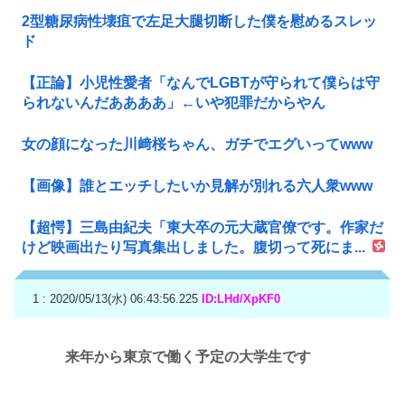
2型糖尿病性壊疽で左足大腿切断した僕を慰めるスレッ
ド
【正論】小児性愛者「なんでLGBTが守られて僕らは守
られないんだああああ」←いや犯罪だからやん
女の顔になった川﨑桜ちゃん、ガチでエグいってwww
【画像】誰とエッチしたいか見解が別れる六人衆www
【超愕】三島由紀夫「東大卒の元大蔵官僚です。作家だ
けど映画出たり写真集出しました。腹切って死にま...
1 : 2020/05/13(水) 06:43:56.225
ID:LHd/XpKF0
来年から東京で働く予定の大学生です