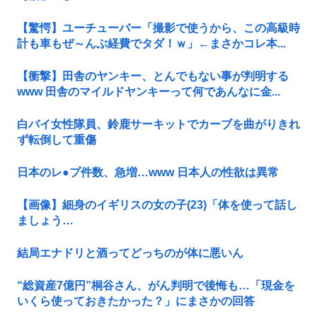
【驚愕】ユーチューバー「撮影で使うから、この高級時
計も車もぜ～んぶ経費でタダ！ｗ」←まさかコレ本...
【衝撃】田舎のヤンキー、とんでもない事が判明する
www 田舎のマイルドヤンキーって何であんなに金...
白バイ女性隊員、鈴鹿サーキットでカーブを曲がりきれ
ず転倒して重傷
日本のレ●プ件数、急増…www 日本人の性欲は異常
【画像】細身のイギリスの女の子(23)「体を使って話し
ましょう…
結局エナドリと酒ってどっちのが体に悪いん
“総資産7億円”桐谷さん、がん判明で後悔も…「現金を
いくら使っておきたかった？」にまさかの回答