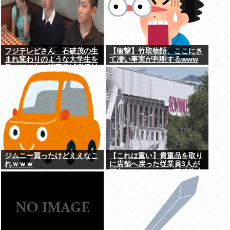
フジテレビさん 石破茂の生
【衝撃】竹取物語、ここにき
まれ変わりのような大学生を
て凄い事実が判明するwww
見つけてきて消費税減税反対
報道をやってしまう
ジムニー買ったけどええなこ
【これは重い】貴重品を取り
れｗｗｗ
に店舗へ戻った従業員3人が
死亡 オンワードが再発防止
策を発表