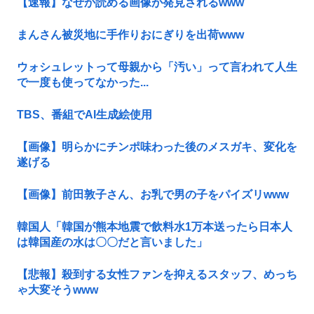
【速報】なぜか読める画像が発見されるwww
まんさん被災地に手作りおにぎりを出荷www
ウォシュレットって母親から「汚い」って言われて人生
で一度も使ってなかった...
TBS、番組でAI生成絵使用
【画像】明らかにチンポ味わった後のメスガキ、変化を
遂げる
【画像】前田敦子さん、お乳で男の子をパイズリwww
韓国人「韓国が熊本地震で飲料水1万本送ったら日本人
は韓国産の水は〇〇だと言いました」
【悲報】殺到する女性ファンを抑えるスタッフ、めっち
ゃ大変そうwww