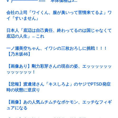
∀ﾟ)━━━━━━ !!!!! 本体価格は5...
会社の上司「ワイくん、服が臭いって苦情来てるよ」ワ
イ「すいません」
日本人「底辺は自己責任、終わってるのは国じゃなくて
底辺の人生」←これ
一ノ瀬美空ちゃん、イワシの三枚おろしに挑戦！！！
【乃木坂46】
【画像あり】剛力彩芽さんの現在の姿、エッッッッッッ
ッッッッッッ！
【悲報】渡邊渚さん「キスしろよ」のヤジでPTSD発症
時の状態に逆戻り
【画像】あの人気ムチムチなポケモン、エッチなフィギ
ュアになる