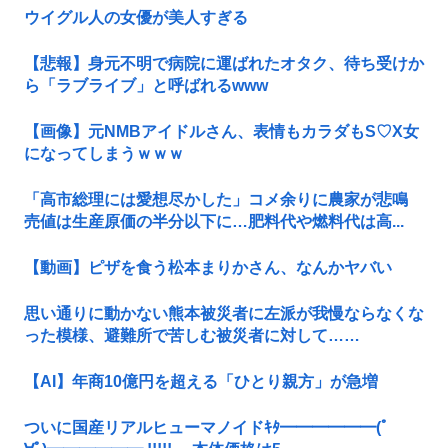
ウイグル人の女優が美人すぎる
【悲報】身元不明で病院に運ばれたオタク、待ち受けか
ら「ラブライブ」と呼ばれるwww
【画像】元NMBアイドルさん、表情もカラダもS♡X女
になってしまうｗｗｗ
「高市総理には愛想尽かした」コメ余りに農家が悲鳴
売値は生産原価の半分以下に…肥料代や燃料代は高...
【動画】ピザを食う松本まりかさん、なんかヤバい
思い通りに動かない熊本被災者に左派が我慢ならなくな
った模様、避難所で苦しむ被災者に対して……
【AI】年商10億円を超える「ひとり親方」が急増
ついに国産リアルヒューマノイドｷﾀ━━━━━━(ﾟ