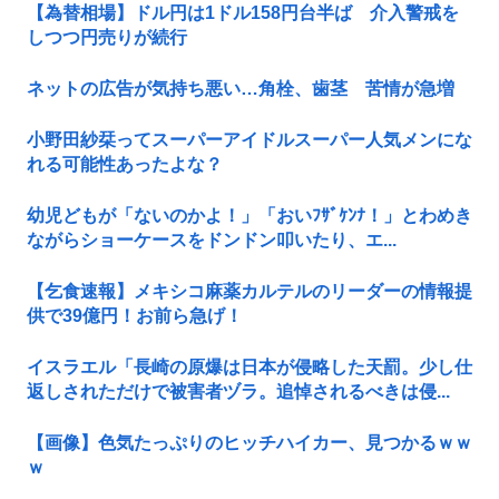
【為替相場】ドル円は1ドル158円台半ば 介入警戒を
しつつ円売りが続行
ネットの広告が気持ち悪い…角栓、歯茎 苦情が急増
小野田紗栞ってスーパーアイドルスーパー人気メンにな
れる可能性あったよな？
幼児どもが「ないのかよ！」「おいﾌｻﾞｹﾝﾅ！」とわめき
ながらショーケースをドンドン叩いたり、エ...
【乞食速報】メキシコ麻薬カルテルのリーダーの情報提
供で39億円！お前ら急げ！
イスラエル「長崎の原爆は日本が侵略した天罰。少し仕
返しされただけで被害者ヅラ。追悼されるべきは侵...
【画像】色気たっぷりのヒッチハイカー、見つかるｗｗ
ｗ