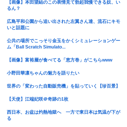
【画像】本田望結のこの表情見て勃起我慢できる奴、い
るん？
広島平和公園から追い出された左翼さん達、流石にキモ
いと話題に
公共の場所でこっそり金玉をかくシミュレーションゲー
ム「Ball Scratch Simulato...
【画像】富裕層が食べてる「恵方巻」がこちらwww
小野田華凛ちゃんの魅力を語りたい
世界の「変わった自動販売機」を貼っていく【珍百景】
【天使】江端妃咲＠奇跡の1枚
西日本、お盆は灼熱地獄へ 一方で東日本は気温が下が
る