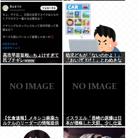
立憲
高市早苗首相、ちょけすぎて
幼児どもが「ないのかよ！」
民ブチギレwww
「おいﾌｻﾞｹﾝﾅ！」とわめきな
がらショーケースをドンドン
叩いたり、エルボーしたりし
だした
【乞食速報】メキシコ麻薬カ
イスラエル「長崎の原爆は日
ルテルのリーダーの情報提供
本が侵略した天罰。少し仕返
で39億円！お前ら急げ！
しされただけで被害者ヅラ。
追悼されるべきは侵略された
中国や韓国の人々だよ