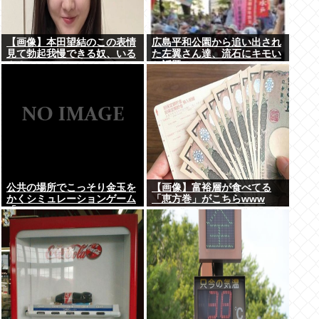
【画像】本田望結のこの表情
広島平和公園から追い出され
見て勃起我慢できる奴、いる
た左翼さん達、流石にキモい
ん？
と話題に
公共の場所でこっそり金玉を
【画像】富裕層が食べてる
かくシミュレーションゲーム
「恵方巻」がこちらwww
「Ball Scratch Simulator」
がSteamで発表される