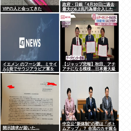
政府・日銀「4月30日に過去
VIPの人と会ってきた
最大の6.2兆円為替介入した
よ！褒めてよ！」
イエメン のフーシ派、ミサイ
【ジャップ悲報】秋田、アチ
ル1発でサウジアラビア軍を
アチになる模様…日本最大級
全滅させてしまうww
のAIデータセンター建設決
定！整備費は2兆円！
中立公”新体制”の壁は「ボト
開示請求が届いた…
ムアップ」？ 合流のカギ握る