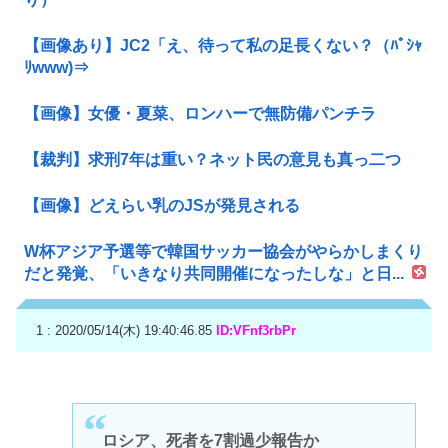
【画像あり】JC2「え、待って私の足長くない？（ﾊﾟｼｬ
ﾘwww)⇒
【画像】女優・夏菜、ロンハーで無防備パンチラ
【裁判】求刑7年は重い？ネット民の意見も真っ二つ
【画像】どえらい乳のJSが発見される
W杯アジア予選等で韓国サッカー協会がやらかしまくり
だと発覚、「いきなり共同開催になったしな」と日...
1 : 2020/05/14(木) 19:40:46.85
ID:VFnf3rbPr
ロシア、死者を7割過少報告か