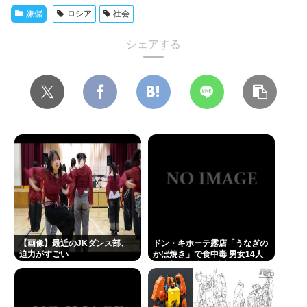
嫌儲
ロシア
社会
シェアする
【画像】最近のJKダンス部、
ドン・キホーテ露店「うなぎの
迫力がすごい
かば焼き」で食中毒 男女14人
が発熱や腹痛など訴え…サルモ
ネラ属の菌検出