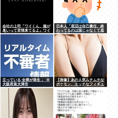
会社の上司「ワイくん、服が
日本人「底辺は自己責任、終
臭いって苦情来てるよ」ワイ
わってるのは国じゃなくて底
「すいません」
辺の人生」←これ
立っている 全裸が発生 。 ※
【画像】あの人気ムチムチな
大阪府泉大津市
ポケモン、エッチなフィギュ
アになる