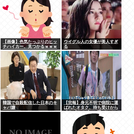
【画像】色気たっぷりのヒッ
ウイグル人の女優が美人すぎ
チハイカー、見つかるｗｗｗ
る
韓国で自殺配信した日本のキ
【悲報】身元不明で病院に運
ャバ嬢
ばれたオタク、待ち受けから
「ラブライブ」と呼ばれる
www