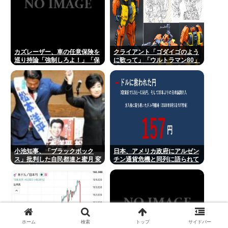
カズレーザー、車の任意保険を
クライアント「ゴダイゴのよう
巡り持論「強制しろよ！」「保
に歌って」「ウルトラマン80」
険にも入れないヤツは運転すん
「アルフィのように」「星のピ
なよ」
アス」
小池知事、「ブラックボック
日本、アメリカ政府にアルゼン
ス」批判した自民都連と蜜月 変
チン通貨危機と同列に語られて
化の事情
しまうwwwもうすでに158円に
戻る
ホーム
検索
トップ
サイドバー