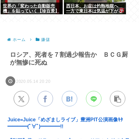
世界の「変わった自動販売
西日本、お盆は灼熱地獄へ
機」を貼っていく【珍百景】
一方で東日本は気温が下がる
ホーム
嫌儲
ロシア、死者を７割過少報告か ＢＣＧ厨
が無惨に死ぬ
2020.05.14 20:20
Juice=Juice「めざましライブ」豊洲PIT公演画像ｷﾀ
━━━━(ﾟ∀ﾟ)━━━━!!