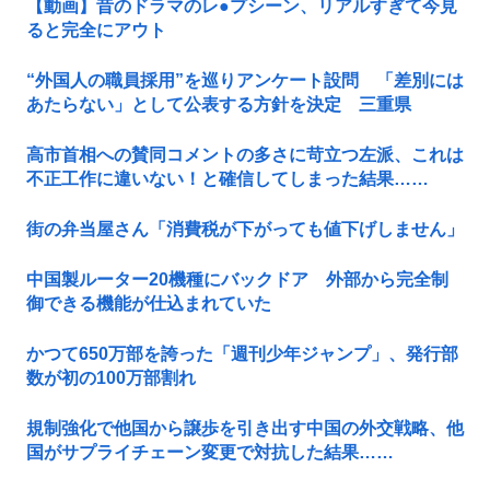
【動画】昔のドラマのレ●プシーン、リアルすぎて今見
ると完全にアウト
“外国人の職員採用”を巡りアンケート設問 「差別には
あたらない」として公表する方針を決定 三重県
高市首相への賛同コメントの多さに苛立つ左派、これは
不正工作に違いない！と確信してしまった結果……
街の弁当屋さん「消費税が下がっても値下げしません」
中国製ルーター20機種にバックドア 外部から完全制
御できる機能が仕込まれていた
かつて650万部を誇った「週刊少年ジャンプ」、発行部
数が初の100万部割れ
規制強化で他国から譲歩を引き出す中国の外交戦略、他
国がサプライチェーン変更で対抗した結果……