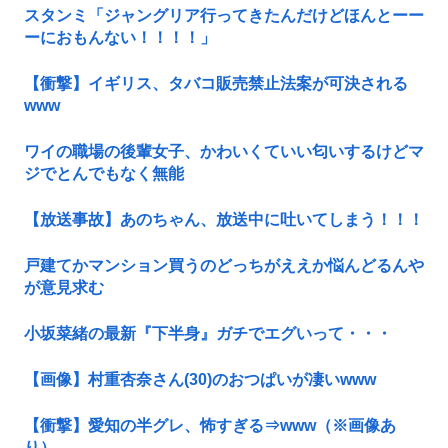
スタンミ「ジャングリア行ってきたんだけどほんとーー
ーにおもんない！！！！」
【衝撃】イギリス、タバコ販売禁止法案が可決される
www
ワイの職場の後輩女子、かわいくていい匂いするけどマ
ジでとんでもなく無能
【放送事故】あのちゃん、放送中に吐いてしまう！！！
戸建てかマンション買うのどっちがええか悩んどるんや
が意見求む
小坂菜緒の最新『下半身』ガチでエグいって・・・
【画像】村重杏奈さん(30)のおつぱいが凄いwww
【衝撃】愛知の半グレ、怖すぎる⇒www（※画像あ
り）