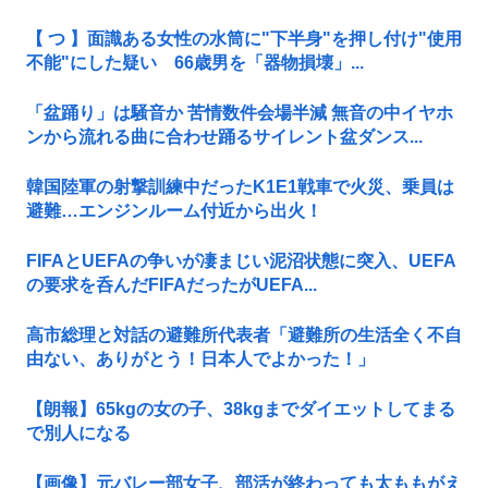
【 つ 】面識ある女性の水筒に"下半身"を押し付け"使用
不能"にした疑い 66歳男を「器物損壊」...
「盆踊り」は騒音か 苦情数件会場半減 無音の中イヤホ
ンから流れる曲に合わせ踊るサイレント盆ダンス...
韓国陸軍の射撃訓練中だったK1E1戦車で火災、乗員は
避難…エンジンルーム付近から出火！
FIFAとUEFAの争いが凄まじい泥沼状態に突入、UEFA
の要求を呑んだFIFAだったがUEFA...
高市総理と対話の避難所代表者「避難所の生活全く不自
由ない、ありがとう！日本人でよかった！」
【朗報】65kgの女の子、38kgまでダイエットしてまる
で別人になる
【画像】元バレー部女子、部活が終わっても太ももがえ