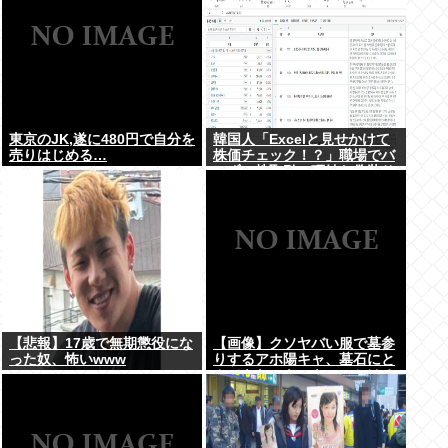
東京のJK,遂に480円で自分を
韓国人「Excelと見せかけて
売りはじめる…
株価チェック！？」職場でバ
レずに株取引、巧妙な偽装サ
イトが話題に
【悲報】17歳で無期懲役にな
【画像】クソヤバい服で墓参
った奴、怖いwww
りするアホ陽キャ、墓石にと
んでもないものをぶっかける