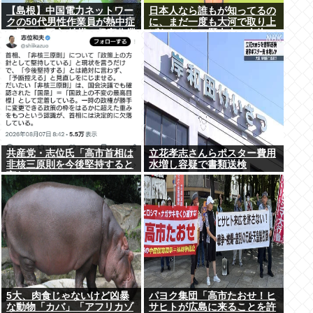
【島根】中国電力ネットワー
日本人なら誰もが知ってるの
クの50代男性作業員が熱中症
に、まだ一度も大河で取り上
の疑いで死亡 鉄塔の保守作業
げられてない歴史上の人物
後に倒れる 邑南町
共産党・志位氏「高市首相は
立花孝志さんらポスター費用
非核三原則を今後堅持すると
水増し容疑で書類送検
言わない！」
5大、肉食じゃないけど凶暴
パヨク集団「高市たおせ！ヒ
な動物「カバ」「アフリカゾ
サヒトが広島に来ることを許