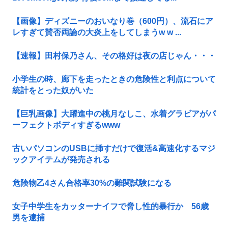
【画像】ディズニーのおいなり巻（600円）、流石にア
レすぎて賛否両論の大炎上をしてしまうw w ...
【速報】田村保乃さん、その格好は夜の店じゃん・・・
小学生の時、廊下を走ったときの危険性と利点について
統計をとった奴がいた
【巨乳画像】大躍進中の桃月なしこ、水着グラビアがパ
ーフェクトボディすぎるwww
古いパソコンのUSBに挿すだけで復活&高速化するマジ
ックアイテムが発売される
危険物乙4さん合格率30%の難関試験になる
女子中学生をカッターナイフで脅し性的暴行か 56歳
男を逮捕