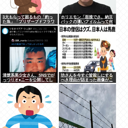
3大もらって困るもの「釣っ
ホリエモン「面接でさ、納豆
た魚」「プリザーブドフラワ
パックの薄いフィルムって何
ー」
のために入っていの？って聞
くわけ」
清楚系美少女さん、SNSでが
坊さんを今すぐ皆殺しにする
っつりオ●ニーを公開してし
べき理由が詰まった画像がこ
まう
ちら