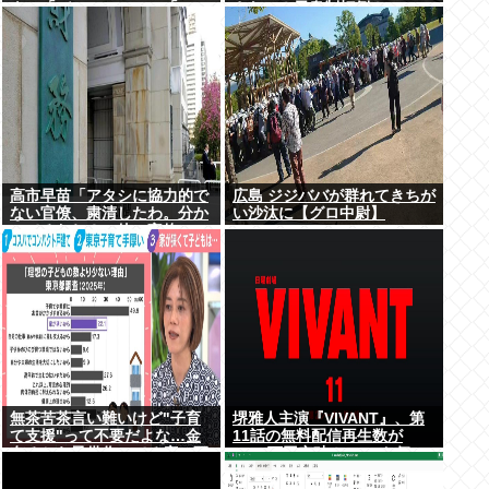
ウ」「バッファロー」「コー
さない！天皇制打倒！」
カサスオオカブト」
高市早苗「アタシに協力的で
広島 ジジババが群れてきちが
ない官僚、粛清したわ。分か
い沙汰に【グロ中尉】
ってるわね？」他の官僚
「(ブルブル)」
無茶苦茶言い難いけど"子育
堺雅人主演『VIVANT』、第
て支援"って不要だよな…金
11話の無料配信再生数が
有るから子供作ってる癖に更
1000万回突破！ TVerお気に
に政府からたんまり金貰う屑
入り登録者数は300万超えで
だよ
TBS連ドラ歴代トップ