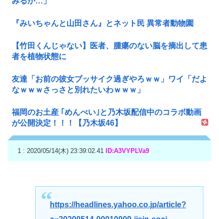
みるか…」
『みいちゃんと山田さん』とネット民 異常者動物園
【竹田くんじゃない】医者、腫瘍のない脳を摘出して患
者を植物状態に
友達「お前の彼女ブッサイク過ぎやろｗｗ」ワイ「だよ
なｗｗｗさっさと別れたいわｗｗｗ」
福岡のお土産 ｢めんべい｣と乃木坂配信中のコラボ動画
が公開決定！！！【乃木坂46】
1 : 2020/05/14(木) 23:39:02.41
ID:A3VYPLVa9
https://headlines.yahoo.co.jp/article?