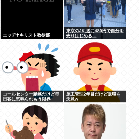
東京のJK,遂に480円で自分を
エッヂ✝️キリスト教徒部
売りはじめる…
コールセンター勤務だけど毎
施工管理2年目だけど退職を
日客に怒鳴られもう限界
決意w