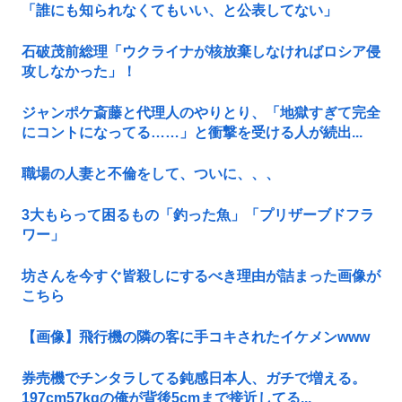
「誰にも知られなくてもいい、と公表してない」
石破茂前総理「ウクライナが核放棄しなければロシア侵
攻しなかった」！
ジャンポケ斎藤と代理人のやりとり、「地獄すぎて完全
にコントになってる……」と衝撃を受ける人が続出...
職場の人妻と不倫をして、ついに、、、
3大もらって困るもの「釣った魚」「プリザーブドフラ
ワー」
坊さんを今すぐ皆殺しにするべき理由が詰まった画像が
こちら
【画像】飛行機の隣の客に手コキされたイケメンwww
券売機でチンタラしてる鈍感日本人、ガチで増える。
197cm57kgの俺が背後5cmまで接近してる...