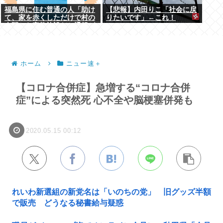
福島県に住む普通の人「助け
【悲報】内田りこ「社会に戻
て、家を赤くしただけで村の
りたいです」←これ！
人間から宗教施設だと通報が
殺到して困ってるの！」
ホーム
ニュー速＋
【コロナ合併症】急増する“コロナ合併
症”による突然死 心不全や脳梗塞併発も
2020.05.15 00:12
れいわ新選組の新党名は「いのちの党」 旧グッズ半額
で販売 どうなる秘書給与疑惑