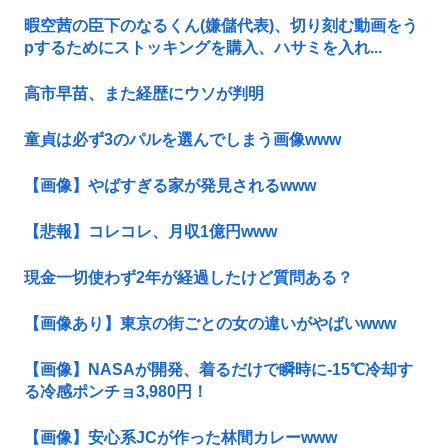
暇空茜の臣下のなるくん(嫌儲代表)、切り刻む動画をう
pするためにストッキングを購入、ハサミを入れ...
高市早苗、また経歴にウソが判明
童貞は必ず3のパルを選んでしまう画像www
【画像】やばすぎる家が発見されるwww
【悲報】コレコレ、月収1億円www
現金一切使わず2年が経過したけど質問ある？
【画像あり】東京の街ごとの女の違いがやばいwww
【画像】NASAが開発、着るだけで瞬時に-15℃冷却す
る冷感ポンチョ3,980円！
【画像】安心系JCが作った林間カレーwww