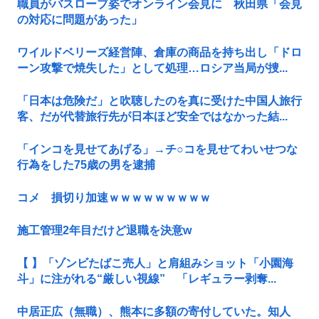
職員がバスローブ姿でオンライン会見に 秋田県「会見
の対応に問題があった」
ワイルドベリーズ経営陣、倉庫の商品を持ち出し「ドロ
ーン攻撃で焼失した」として処理…ロシア当局が捜...
「日本は危険だ」と吹聴したのを真に受けた中国人旅行
客、だが代替旅行先が日本ほど安全ではなかった結...
「インコを見せてあげる」→チ○コを見せてわいせつな
行為をした75歳の男を逮捕
コメ 損切り加速ｗｗｗｗｗｗｗｗｗ
施工管理2年目だけど退職を決意w
【 】「ゾンビたばこ売人」と肩組みショット「小園海
斗」に注がれる“厳しい視線” 「レギュラー剥奪...
中居正広（無職）、熊本に多額の寄付していた。知人