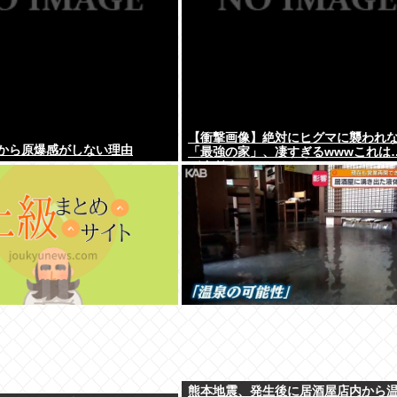
【衝撃画像】絶対にヒグマに襲われ
から原爆感がしない理由
「最強の家」、凄すぎるwwwこれは
バすぎる…
熊本地震、発生後に居酒屋店内から