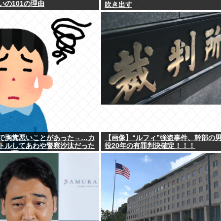
いの101の理由
吹き出す
で胸糞悪いことがあった→…カ
【画像】“ルフィ”強盗事件、幹部の
トルしてあわや警察沙汰だった
役20年の有罪判決確定！！！
ちが悪い？