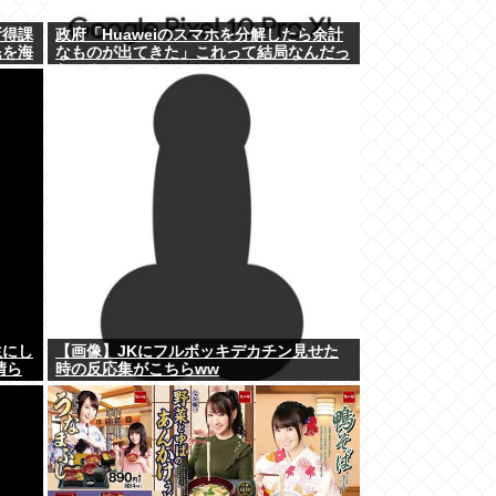
所得課
政府「Huaweiのスマホを分解したら余計
民を海
なものが出てきた」これって結局なんだっ
たの？
生にし
【画像】JKにフルボッキデカチン見せた
晴ら
時の反応集がこちらww