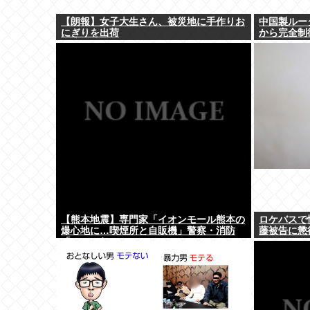
【朗報】女子大生さん、被災地に手作りお
中国製ルー
にぎりを出荷
から完全制
【熊本地震】専門家「イオンモール熊本の
ロケバスで
爆心地に…喫煙所と自販機」警察・消防
藤被告に懲
「」←これ・・・