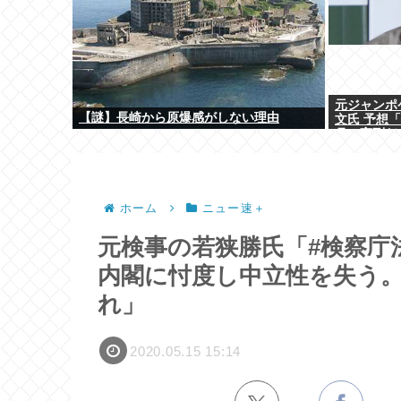
元ジャンポ
【謎】長崎から原爆感がしない理由
文氏 予想「
月の実刑だ
ホーム
ニュー速＋
元検事の若狭勝氏「#検察庁
内閣に忖度し中立性を失う
れ」
2020.05.15 15:14