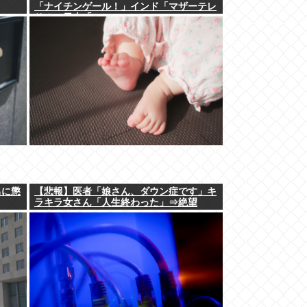
「ナイチンゲール！」インド「マザーテレ
サ！」日本「…」
男に懲
【悲報】医者「娘さん、ダウン症です」キ
ラキラ女さん「人生終わった」⇒絶望
へ！！！！