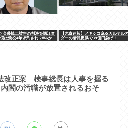
ケ斉藤慎二被告の判決を堀江貴
【乞食速報】メキシコ麻薬カルテル
僕は懲役4年求刑され 2年6か
ダーの情報提供で39億円急げ！
ったが…」
法改正案 検事総長は人事を握る
。内閣の汚職が放置されるおそ