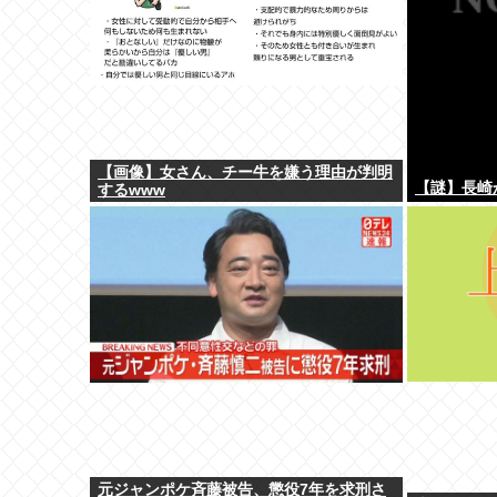
【画像】女さん、チー牛を嫌う理由が判明
【謎】長崎
するwww
元ジャンポケ斉藤被告、懲役7年を求刑さ