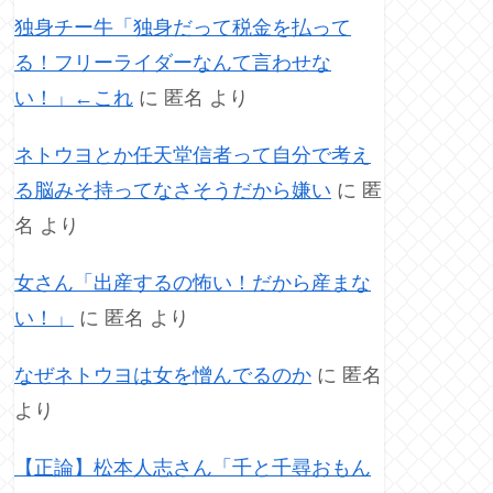
独身チー牛「独身だって税金を払って
る！フリーライダーなんて言わせな
い！」←これ
に
匿名
より
ネトウヨとか任天堂信者って自分で考え
る脳みそ持ってなさそうだから嫌い
に
匿
名
より
女さん「出産するの怖い！だから産まな
い！」
に
匿名
より
なぜネトウヨは女を憎んでるのか
に
匿名
より
【正論】松本人志さん「千と千尋おもん