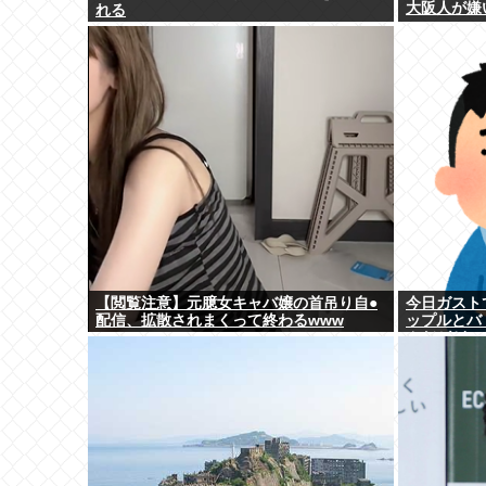
大阪人が嫌
れる
【閲覧注意】元臆女キャバ嬢の首吊り自●
今日ガスト
配信、拡散されまくって終わるwww
ップルとバ
んだがどっ