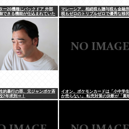
ター20機種にバックドア 外部
マレーシア、相続税も贈与税も金融
御できる機能が仕込まれていた
税もゼロのトリプルゼロで優秀な移
外から集めてしまう…
性的暴行の罪、元ジャンポケ斉
イオン、ポケモンカードは「小中学
役7年求刑⇒！
か売らない」 転売対策の決断が「素
しい」