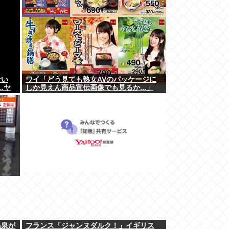
ない
ワイ「どう見ても熟女AVのパッケージに
…ヤ
しか見えん商品宣伝画像でも見るか...」
温泉が
フランス「ジャンヌダルク！」イギリス