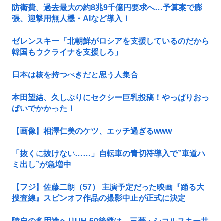
防衛費、過去最大の約8兆9千億円要求へ…予算案で膨
張、迎撃用無人機・AIなど導入！
ゼレンスキー「北朝鮮がロシアを支援しているのだから
韓国もウクライナを支援しろ」
日本は核を持つべきだと思う人集合
本田望結、久しぶりにセクシー巨乳投稿！やっぱりおっ
ぱいでかかった！
【画像】相澤仁美のケツ、エッチ過ぎるwww
「抜くに抜けない……」自転車の青切符導入で”車道ハ
ミ出し”が急増中
【フジ】佐藤二朗（57） 主演予定だった映画『踊る大
捜査線』スピンオフ作品の撮影中止が正式に決定
陸自の多用途ヘリUH-60後継は、三菱・シコルスキー共