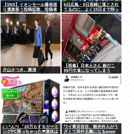
【SNS】イオンモール爆発巡
6日広島・9日長崎に落とされ
り遺族装う投稿拡散、投稿者
てるのに、よく15日まで待っ
「閲覧数稼ぎや承認欲求止ま
たよな
らなくなった」
【画像】日本人さん 銀だこ
片山さつき、粛清
88円乞食になってしまう
(ヽ^ん^) 「20万もするゲーミ
ワイ東京在住、観光外人がう
ングPC買っちゃった❤連休は
ざくて排外主義になるwww