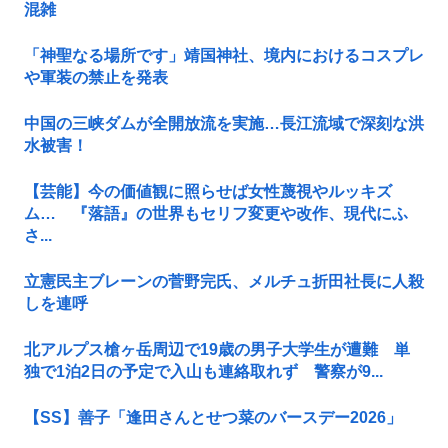
混雑
「神聖なる場所です」靖国神社、境内におけるコスプレ
や軍装の禁止を発表
中国の三峡ダムが全開放流を実施…長江流域で深刻な洪
水被害！
【芸能】今の価値観に照らせば女性蔑視やルッキズ
ム… 『落語』の世界もセリフ変更や改作、現代にふ
さ...
立憲民主ブレーンの菅野完氏、メルチュ折田社長に人殺
しを連呼
北アルプス槍ヶ岳周辺で19歳の男子大学生が遭難 単
独で1泊2日の予定で入山も連絡取れず 警察が9...
【SS】善子「逢田さんとせつ菜のバースデー2026」