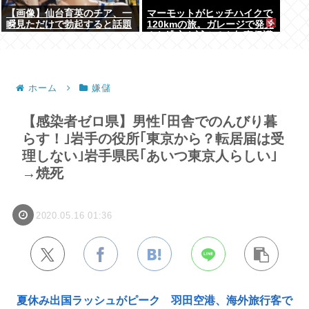
【画像】仙台育英のチア、一
マーモットがヒッチハイクで
瞬見ただけで勃起すると話題
120kmの旅。ガレージで発見
に
され逃亡を試みるも無事保護
ホーム
嫌儲
【感染者ゼロ県】男性｢田舎でのんびり暮
らす！｣岩手の役所｢東京から？転居届は受
理しない｣岩手県民｢あいつ東京人らしい｣
→焼死
2020.05.16 01:36
夏休み出国ラッシュがピーク 羽田空港、海外旅行客で