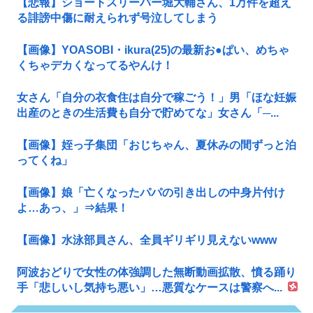
【悲報】ショートスリーパー堀大輔さん、1万件を超え
る誹謗中傷に耐えられず号泣してしまう
【画像】YOASOBI・ikura(25)の最新お●ぱい、めちゃ
くちゃデカくなってるやんけ！
女さん「自分の衣食住は自分で稼ごう！」男「ほな妊娠
出産のときの生活費も自分で貯めてな」女さん「─...
【画像】姪っ子集団「おじちゃん、夏休みの間ずっと泊
ってくね」
【画像】娘「亡くなったパパの引き出しの中身片付け
よ…あっ、」⇒結果！
【画像】水泳部員さん、全員ギリギリ見えないwww
阿波おどりで女性の体強調した無断動画拡散、憤る踊り
手「悲しいし気持ち悪い」…悪質なケースは警察へ...