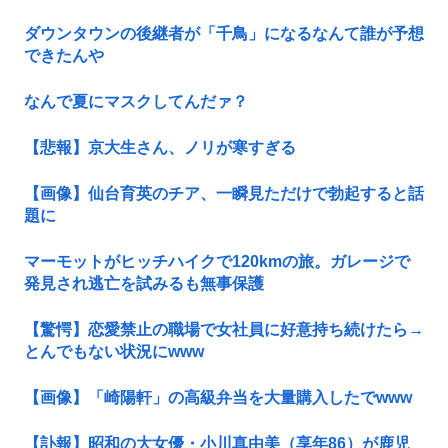
ダウンタウンの後継者が「千鳥」になるなんて誰が予想
できたんや
なんで夏にマスクしてんだァ？
【悲報】京大生さん、ノリが寒すぎる
【画像】仙台育英のチア、一瞬見ただけで勃起すると話
題に
マーモットがヒッチハイクで120kmの旅。ガレージで
発見され逃亡を試みるも無事保護
【驚愕】恋愛禁止の職場で女社員に好意持ち続けたら→
とんでもない状況にwww
【画像】「崎陽軒」の高級弁当を大量購入したでwww
【訃報】昭和の大女優・小川真由美（享年86）が鹿児