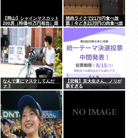
【岡山】シャインマスカット
焼肉ライクで2170円食べ放
200房（時価40万円相当）畑
題！今どき2170円の肉食べ放
から盗んだ疑いで男を逮捕 ネ
題なんてないぞ！
ットで販売
なんで夏にマスクしてんだ
【悲報】京大生さん、ノリが
ァ？
寒すぎる