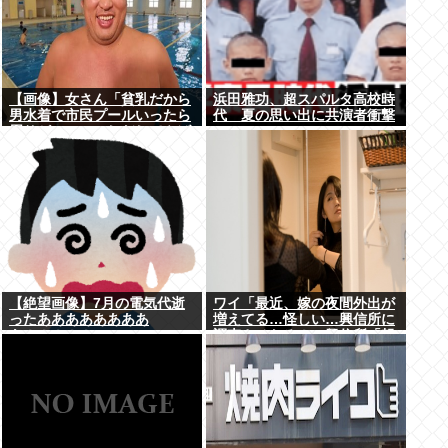
【画像】女さん「貧乳だから
浜田雅功、超スパルタ高校時
男水着で市民プールいったら
代 夏の思い出に共演者衝撃
周りがコソコソしだしてやば
いwww」5万いいね
【絶望画像】7月の電気代逝
ワイ「最近、嫁の夜間外出が
ったああああああああ
増えてる…怪しい…興信所に
あ！！！！！
調査させたろ！」興信所「報
告します」⇒結果www