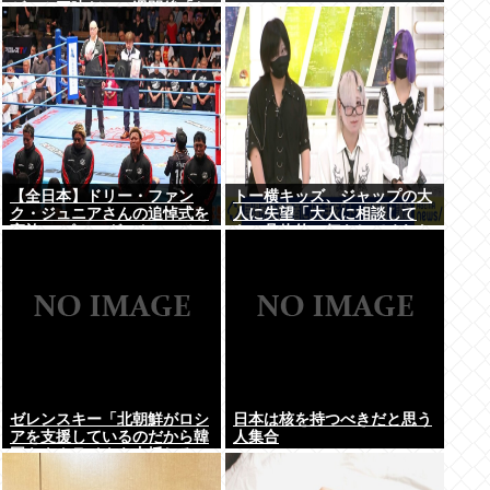
ゲーム三昧だ」一週間後「お
届け物でーす」（ヽ´ん`）
「そう…」
【全日本】ドリー・ファン
トー横キッズ、ジャップの大
ク・ジュニアさんの追悼式を
人に失望「大人に相談して
実施 スピニング・トー・ホー
も、具体的に何もしてくれな
ルドも流れる
い。結果的に傷つく。福祉は
自由が奪われる」
ゼレンスキー「北朝鮮がロシ
日本は核を持つべきだと思う
アを支援しているのだから韓
人集合
国もウクライナを支援しろ」