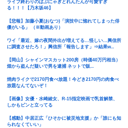
ライブ終わりのばぶにゃぎとれんたんが可愛すぎ
る！！！【乃木坂46】
【悲報】加藤小夏(おなつ)「演技中に惚れてしまった俳
優がいる」 （※動画あり）
ワイ「最近、嫁の夜間外出が増えてる…怪しい…興信所
に調査させたろ！」興信所「報告します」⇒結果w...
【岡山】シャインマスカット200房（時価40万円相当）
畑から盗んだ疑いで男を逮捕 ネットで販...
焼肉ライクで2170円食べ放題！今どき2170円の肉食べ
放題なんてないぞ！
【画像】女優・水崎綾女、R-15指定映画で乳首解禁、
しかもピンと立ってる
【感動】中居正広「ひそかに被災地支援」か「誰にも知
られなくていい」