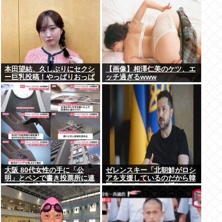
本田望結、久しぶりにセクシ
【画像】相澤仁美のケツ、エ
ー巨乳投稿！やっぱりおっぱ
ッチ過ぎるwww
いでかかった！
大阪 80代女性の手に「公
ゼレンスキー「北朝鮮がロシ
明」とペンで書き投票所に連
アを支援しているのだから韓
れて行き投票干渉 60女を送
国もウクライナを支援しろ」
検【いさ酒場】