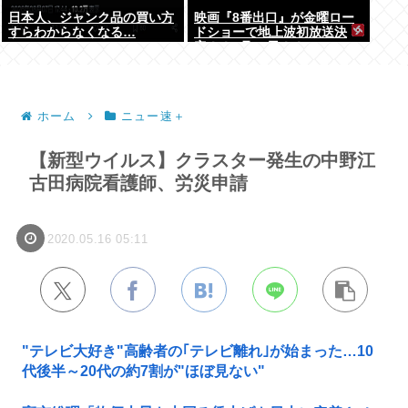
日本人、ジャンク品の買い方
映画『8番出口』が金曜ロー
すらわからなくなる…
ドショーで地上波初放送決
定！！8月28日！！
ホーム
ニュー速＋
【新型ウイルス】クラスター発生の中野江
古田病院看護師、労災申請
2020.05.16 05:11
"テレビ大好き"高齢者の｢テレビ離れ｣が始まった…10
代後半～20代の約7割が"ほぼ見ない"