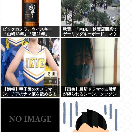
ビックカメラ、ウイスキー
秋葉、「MDL」秋葉店開業で
「山崎18年」「響21年」
ゲーミングキーボード、マウ
を”6万7100円”で抽選販売
ス、先着1000名無料配布で行
列。まだいけるぞ急げ!!
【朗報】甲子園のカメラマ
【画像】最新ドラマで吉川愛
ン、チアのナマ腋を舐めるよ
が縛られるシーン、クッソシ
うに映し出してしまう
コいwww