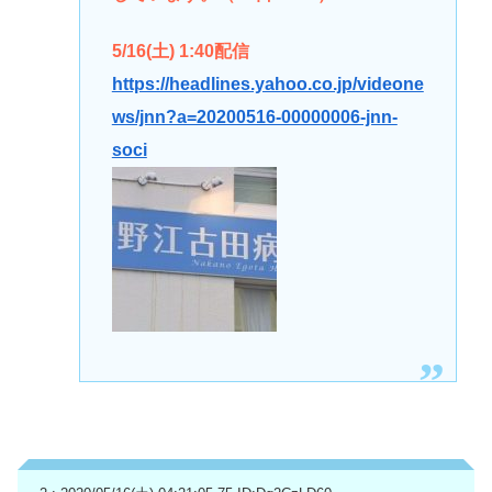
5/16(土) 1:40配信
https://headlines.yahoo.co.jp/videone
ws/jnn?a=20200516-00000006-jnn-
soci