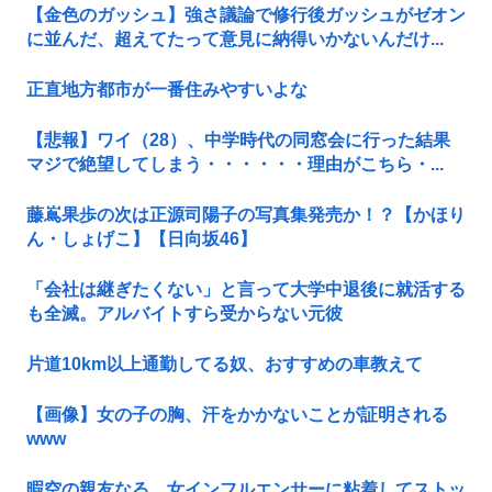
【金色のガッシュ】強さ議論で修行後ガッシュがゼオン
に並んだ、超えてたって意見に納得いかないんだけ...
正直地方都市が一番住みやすいよな
【悲報】ワイ（28）、中学時代の同窓会に行った結果
マジで絶望してしまう・・・・・・理由がこちら・...
藤嶌果歩の次は正源司陽子の写真集発売か！？【かほり
ん・しょげこ】【日向坂46】
「会社は継ぎたくない」と言って大学中退後に就活する
も全滅。アルバイトすら受からない元彼
片道10km以上通勤してる奴、おすすめの車教えて
【画像】女の子の胸、汗をかかないことが証明される
www
暇空の親友なる、女インフルエンサーに粘着してストッ