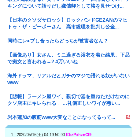
キングについて語りだし嫌儲卿として格を見せつけ...
【日本のクソダサロック】ロックバンドGEZANのマヒ
トゥ・ザ・ピーポーさん 高市総理を批判し公金...
同時にレ●プし合ったらどっちが被害者なん？
【画像あり】女さん、ミニ過ぎる浴衣を着た結果、下品
で痴女と言われる→2.4万いいね
海外ドラマ、リアルだとガチのマジで語れる奴がいない
www
【悲報】ラーメン屋ワイ、親切で器を重ねただけなのに
クソ店主にキレられる ←…礼儀正しいワイが悪い...
岩本蓮加の腹筋www大変なことになってるって...
1 : 2020/05/16(土) 04:19:50.90
ID:zPxhznCl9