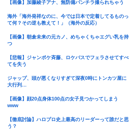
【画像】加藤綾子アナ、無防備パンチラ撮られちゃう
海外「海外発祥なのに、今では日本で定着してるものっ
て何？その逆も教えて！」（海外の反応）
【画像】朝倉未来の元カノ、めちゃくちゃエグい乳を持
つ
【悲報】ジャンポケ斉藤、ロケバスでフェラさせてすべ
てを失う
ジャップ、頭が悪くなりすぎて深夜0時にトンカツ屋に
大行列…
【画像】顔20点身体100点の女子見つかってしまう
www
【徹底討論】ハロプロ史上最高のリーダーって誰だと思
う？