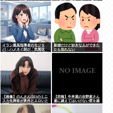
常なことが確認されおわる
が､意識は正常で何かを思考
していると判明
イラン最高指導者のモジタ
新婚だけど好きな人ができた
バ・ハメネイ師が「危篤状
かも知れない
態」？ イラン大統領「意思疎
通はかなり難しい」
【画像】のんさん(31)のミニ
【悲報】牛丼屋の吉野家さん
スカ生脚姿が意外とエロいと
遂に越えてはいけない壁を越
話題
えてしまう…