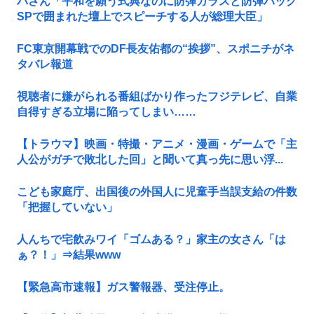
パさん「平和を願う式典なのに防弾ガラスと防弾バッグ
SPで囲まれた壇上でスピーチする人が総理大臣」
FC東京開幕戦でのDF長友佑都の“挨拶”、スポニチがネ
タバレ報道
視聴者に嫌がられる番組ばかり作ったフジテレビ、自業
自得すぎる立場に陥ってしまい……
【トラウマ】映画・特撮・アニメ・漫画・ゲームで「主
人公がガチで敗北した回」と聞いて真っ先に思い浮...
こども家庭庁、出国後の外国人に児童手当誤支給の件数
「把握していない」
人んちで宅飲みワイ「ゴムある？」家主の女さん「は
ぁ？！」⇒結果www
【緊急高市速報】ガス警報器、受注停止。