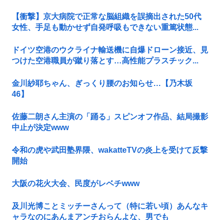
【衝撃】京大病院で正常な脳組織を誤摘出された50代
女性、手足も動かせず自発呼吸もできない重篤状態...
ドイツ空港のウクライナ輸送機に自爆ドローン接近、見
つけた空港職員が蹴り落とす…高性能プラスチック...
金川紗耶ちゃん、ぎっくり腰のお知らせ…【乃木坂
46】
佐藤二朗さん主演の「踊る」スピンオフ作品、結局撮影
中止が決定www
令和の虎や武田塾界隈、wakatteTVの炎上を受けて反撃
開始
大阪の花火大会、民度がレベチwww
及川光博ことミッチーさんって（特に若い頃）あんなキ
ャラなのにあんまアンチおらんよな、男でも