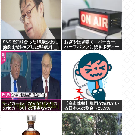
SNSで知り合った15歳少女に
おぎやはぎ嘆く パーカー、
酒飲ませレ●プした54歳男
ハーフパンツに続きボディー
性、『ハゲかどうか』で意見
バッグもダサい論争に「なん
が真っ二つに分かれる
でおじさんだけ言われる
の？」
チアガール←なんでアメリカ
【高市速報】肛門が壊れてい
の女カーストの頂点なの?
る日本人の割合→29.5%