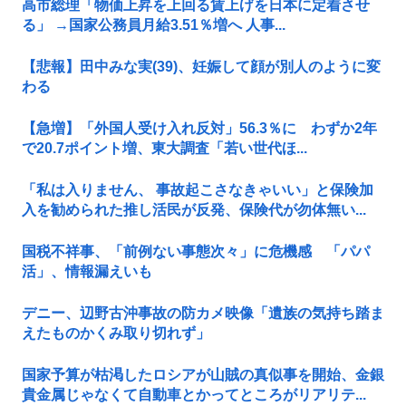
高市総理「物価上昇を上回る賃上げを日本に定着させ
る」 →国家公務員月給3.51％増へ 人事...
【悲報】田中みな実(39)、妊娠して顔が別人のように変
わる
【急増】「外国人受け入れ反対」56.3％に わずか2年
で20.7ポイント増、東大調査「若い世代ほ...
「私は入りません、 事故起こさなきゃいい」と保険加
入を勧められた推し活民が反発、保険代が勿体無い...
国税不祥事、「前例ない事態次々」に危機感 「パパ
活」、情報漏えいも
デニー、辺野古沖事故の防カメ映像「遺族の気持ち踏ま
えたものかくみ取り切れず」
国家予算が枯渇したロシアが山賊の真似事を開始、金銀
貴金属じゃなくて自動車とかってところがリアリテ...