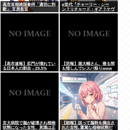
高市首相靖国参拝「適切に判
α世代『チャーリー・シー
断」 官房長官
ン？リチャード・ギア？ケヴ
ィン・コスナー？誰ですかそ
れ？？』何故なのか
【高市速報】肛門が壊れてい
【悲報】堀大輔さん、寝る間
る日本人の割合→29.5%
も惜しんでレスバ祭りwww
京大病院で脳が破壊され植物
【朗報】誤って脳幹を摘出さ
状態になった女性、意識は正
れた女性､重篤な植物状態だ