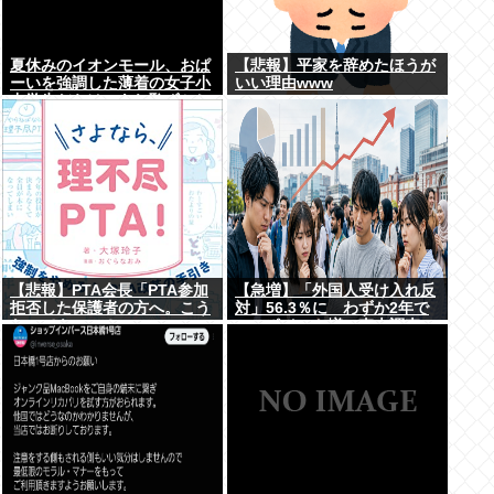
夏休みのイオンモール、おぱ
【悲報】平家を辞めたほうが
ーいを強調した薄着の女子小
いい理由www
中学生だらけ。あれ恥ずかし
くないの？
【悲報】PTA会長「PTA参加
【急増】「外国人受け入れ反
拒否した保護者の方へ。こう
対」56.3％に わずか2年で
なってもいい？」
20.7ポイント増、東大調査
「若い世代ほど増加」