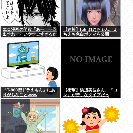
エロ漫画の竿役「あー、一回
【速報】tuki.(17)ちゃん、え
出すわ」←いやすごすぎるだ
ちえち色白ボディを公開
ろwww
www
「T-800型ドラえもん」にあ
【衝撃】浜辺美波さん、『コ
りがちなことwww
レ』が苦手なタイプだっ
た！？←お世話してあげたい
弱男が大量沸きしてしまうw
w w w w w w w w