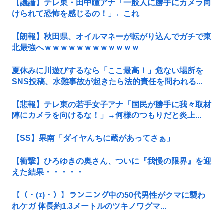
【議論】テレ東・田中瞳アナ「一般人に勝手にカメラ向
けられて恐怖を感じるの！」←これ
【朗報】秋田県、オイルマネーが転がり込んでガチで東
北最強へｗｗｗｗｗｗｗｗｗｗｗｗ
夏休みに川遊びするなら「ここ最高！」危ない場所を
SNS投稿、水難事故が起きたら法的責任を問われる...
【悲報】テレ東の若手女子アナ「国民が勝手に我々取材
陣にカメラを向けるな！」→何様のつもりだと炎上...
【SS】果南「ダイヤんちに蔵があってさぁ」
【衝撃】ひろゆきの奥さん、ついに『我慢の限界』を迎
えた結果・・・・・
【（・(ｪ)・）】ランニング中の50代男性がクマに襲わ
れケガ 体長約1.3メートルのツキノワグマ...