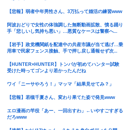
【悲報】弱者中年男性さん、3万払って婚活の練習www
阿波おどりで女性の体強調した無断動画拡散、憤る踊り
手「悲しいし気持ち悪い」…悪質なケースは警察へ...
【岩手】政党機関紙を配達中の共産市議が当て逃げ…乗
用車で民家フェンス接触、手で押し戻し通報せず次...
【HUNTER×HUNTER】トンパが初めてハンター試験
受けた時ってゴンより若かったんだね
ワイ「ニーサやろう！」マッマ「結果見せてみ？」
【悲報】若槻千夏さん、変わり果てた姿で発見www
エロ漫画の竿役「あー、一回出すわ」←いやすごすぎる
だろwww