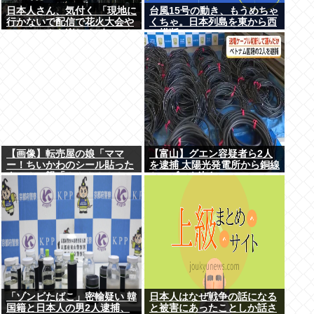
日本人さん、気付く 「現地に
台風15号の動き、もうめちゃ
行かないで配信で花火大会や
くちゃ。日本列島を東から西
フジロックを楽しめばいいん
に横断
だ」
【画像】転売屋の娘「ママ
【富山】グエン容疑者ら2人
ー！ちいかわのシール貼った
を逮捕 太陽光発電所から銅線
よー！」親「！！！！！！」
ケーブルを盗む
「ゾンビたばこ」密輸疑い 韓
日本人はなぜ戦争の話になる
国籍と日本人の男2人逮捕、
と被害にあったことしか話さ