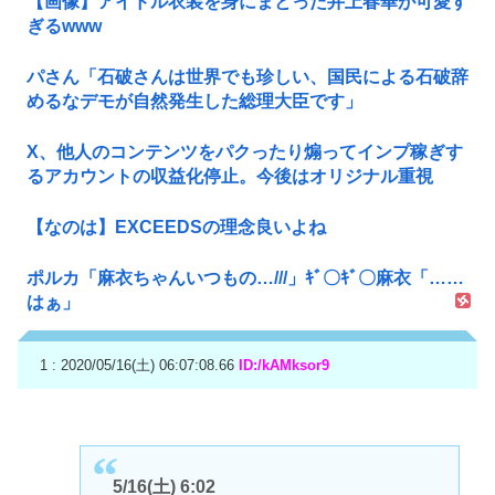
【画像】アイドル衣装を身にまとった井上春華が可愛す
ぎるwww
パさん「石破さんは世界でも珍しい、国民による石破辞
めるなデモが自然発生した総理大臣です」
X、他人のコンテンツをパクったり煽ってインプ稼ぎす
るアカウントの収益化停止。今後はオリジナル重視
【なのは】EXCEEDSの理念良いよね
ポルカ「麻衣ちゃんいつもの…///」ｷﾞ〇ｷﾞ〇麻衣「……
はぁ」
1 : 2020/05/16(土) 06:07:08.66
ID:/kAMksor9
5/16(土) 6:02