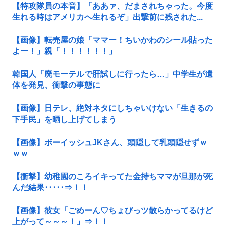
【特攻隊員の本音】「ああァ、だまされちゃった。今度
生れる時はアメリカへ生れるぞ」出撃前に残された...
【画像】転売屋の娘「ママー！ちいかわのシール貼った
よー！」親「！！！！！！」
韓国人「廃モーテルで肝試しに行ったら…」中学生が遺
体を発見、衝撃の事態に
【画像】日テレ、絶対ネタにしちゃいけない「生きるの
下手民」を晒し上げてしまう
【画像】ボーイッシュJKさん、頭隠して乳頭隠せずｗ
ｗｗ
【衝撃】幼稚園のころイキってた金持ちママが旦那が死
んだ結果･････⇒！！
【画像】彼女「ごめーん♡ちょびっツ散らかってるけど
上がって～～～！」⇒！！