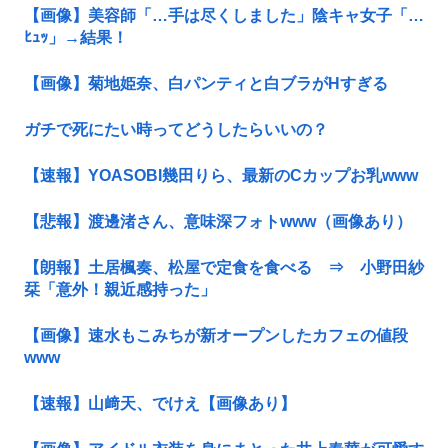
【画像】美容師「…手は尽くしました」陰キャ女子「…
ﾋｭｯ」→結果！
【画像】菊地姫奈、白パンティと白ブラがHすぎる
ガチで死にたい時ってどうしたらいいの？
【速報】YOASOBI幾田りら、最新のCカップお乳www
【悲報】渡邊渚さん、意味深フォトwww（画像あり）
【朗報】土居楓奏、松屋で定食を食べる ⇒ 小野田紗
栞「意外！親近感持った」
【画像】速水もこみちが新オープンしたカフェの値段
www
【速報】山﨑天、でけえ【画像あり】