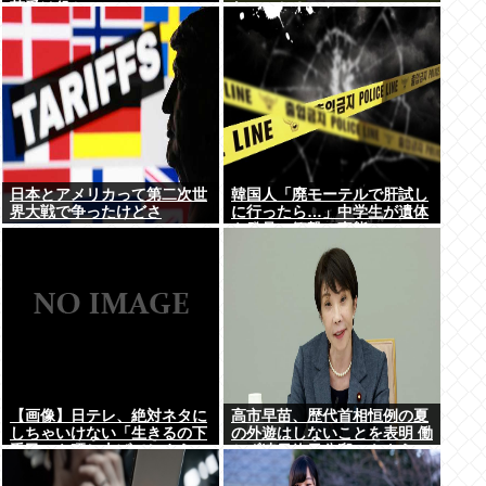
荷受け役か
ないのか？
日本とアメリカって第二次世
韓国人「廃モーテルで肝試し
界大戦で争ったけどさ
に行ったら…」中学生が遺体
を発見、衝撃の事態に
【画像】日テレ、絶対ネタに
高市早苗、歴代首相恒例の夏
しちゃいけない「生きるの下
の外遊はしないことを表明 働
手民」を晒し上げてしまう
かず連日終日公邸のもよう