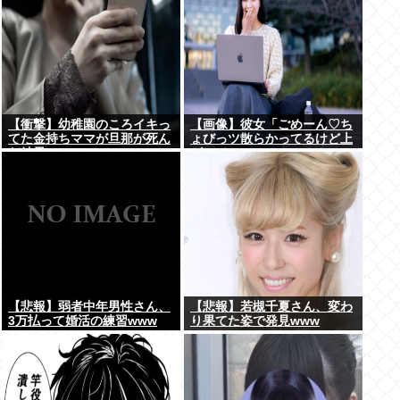
【衝撃】幼稚園のころイキっ
【画像】彼女「ごめーん♡ち
てた金持ちママが旦那が死ん
ょびっツ散らかってるけど上
だ結果･････⇒！！
がって～～～！」⇒！！
【悲報】弱者中年男性さん、
【悲報】若槻千夏さん、変わ
3万払って婚活の練習www
り果てた姿で発見www