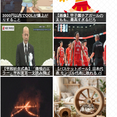
3000円以内でQOLが爆上が
【画像】甲子園チアガールの
りすること
太もも、最高すぎるだろ
www
【平和祈念式典】「痛恨のエ
【バスケットボール】日本代
ラー」平和宣言一文読み飛ば
表 モンゴル代表に敗れる バ
し…長崎市長「つい熱くなっ
スケ男子
て」NPT義務履行求める重要
一文