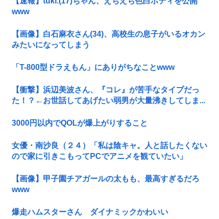
【速報】tuki.(17)ちゃん、えちえち色白ボディを公開
www
【画像】白石麻衣さん(34)、高校生の息子がいるオカン
みたいになってしまう
「T-800型ドラえもん」にありがちなことwww
【衝撃】浜辺美波さん、『コレ』が苦手なタイプだっ
た！？←お世話してあげたい弱男が大量沸きしてしま...
3000円以内でQOLが爆上がりすること
女優・南沙良（２４）「私は陰キャ。人と話したくない
ので家に引きこもってPCでアニメを観ていたい」
【画像】甲子園チアガールの太もも、最高すぎるだろ
www
爆走ハムスターさん ダイナミックかわいい