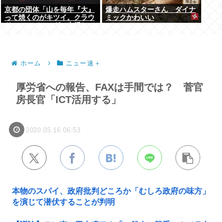
京都の団体「山を毎年『大』
爆走ハムスターさん ダイナ
って焼くのがキツイ。クラウ
ミックかわいい
ドファンディングで支援して
ください」
ホーム
ニュー速＋
厚労省への報告、FAXは手間では？ 菅官
房長官「ICT活用する」
2020.05.16 06:53
本物のスパイ、政府批判どころか「むしろ政府の味方」
を演じて潜伏することが判明