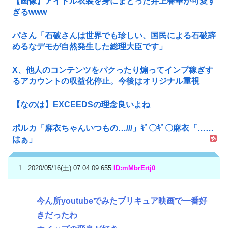
【画像】アイドル衣装を身にまとった井上春華が可愛す
ぎるwww
パさん「石破さんは世界でも珍しい、国民による石破辞
めるなデモが自然発生した総理大臣です」
X、他人のコンテンツをパクったり煽ってインプ稼ぎす
るアカウントの収益化停止。今後はオリジナル重視
【なのは】EXCEEDSの理念良いよね
ポルカ「麻衣ちゃんいつもの…///」ｷﾞ〇ｷﾞ〇麻衣「……
はぁ」
1 : 2020/05/16(土) 07:04:09.655
ID:mMbrErtj0
今ん所youtubeでみたプリキュア映画で一番好
きだったわ