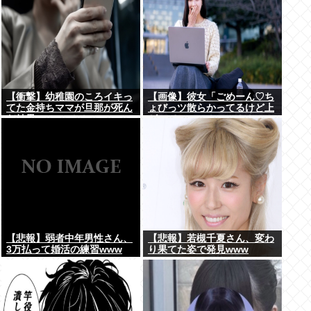
【衝撃】幼稚園のころイキっ
【画像】彼女「ごめーん♡ち
てた金持ちママが旦那が死ん
ょびっツ散らかってるけど上
だ結果･････⇒！！
がって～～～！」⇒！！
【悲報】弱者中年男性さん、
【悲報】若槻千夏さん、変わ
3万払って婚活の練習www
り果てた姿で発見www