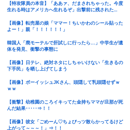
【特攻隊員の本音】「ああァ、だまされちゃった。今度
生れる時はアメリカへ生れるぞ」出撃前に残された...
【画像】転売屋の娘「ママー！ちいかわのシール貼った
よー！」親「！！！！！！」
韓国人「廃モーテルで肝試しに行ったら…」中学生が遺
体を発見、衝撃の事態に
【画像】日テレ、絶対ネタにしちゃいけない「生きるの
下手民」を晒し上げてしまう
【画像】ボーイッシュJKさん、頭隠して乳頭隠せずｗ
ｗｗ
【衝撃】幼稚園のころイキってた金持ちママが旦那が死
んだ結果･････⇒！！
【画像】彼女「ごめーん♡ちょびっツ散らかってるけど
上がって～～～！」⇒！！