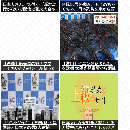
日本人さん、気付く 「現地に
台風15号の動き、もうめちゃ
行かないで配信で花火大会や
くちゃ。日本列島を東から西
フジロックを楽しめばいいん
に横断
だ」
【画像】転売屋の娘「ママ
【富山】グエン容疑者ら2人
ー！ちいかわのシール貼った
を逮捕 太陽光発電所から銅線
よー！」親「！！！！！！」
ケーブルを盗む
「ゾンビたばこ」密輸疑い 韓
日本人はなぜ戦争の話になる
国籍と日本人の男2人逮捕、
と被害にあったことしか話さ