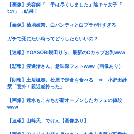
【画像】美容師「…手は尽くしました」陰キャ女子「…
ﾋｭｯ」→結果！
【画像】菊地姫奈、白パンティと白ブラがHすぎる
ガチで死にたい時ってどうしたらいいの？
【速報】YOASOBI幾田りら、最新のCカップお乳www
【悲報】渡邊渚さん、意味深フォトwww（画像あり）
【朗報】土居楓奏、松屋で定食を食べる ⇒ 小野田紗
栞「意外！親近感持った」
【画像】速水もこみちが新オープンしたカフェの値段
www
【速報】山﨑天、でけえ【画像あり】