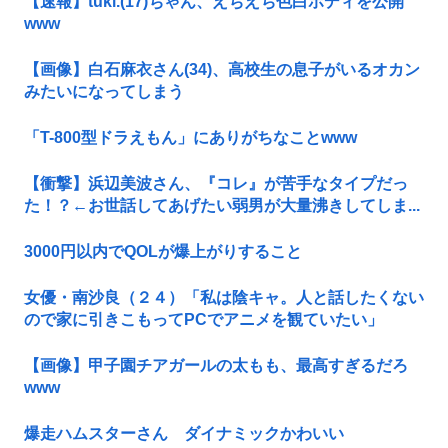
【速報】tuki.(17)ちゃん、えちえち色白ボディを公開
www
【画像】白石麻衣さん(34)、高校生の息子がいるオカン
みたいになってしまう
「T-800型ドラえもん」にありがちなことwww
【衝撃】浜辺美波さん、『コレ』が苦手なタイプだっ
た！？←お世話してあげたい弱男が大量沸きしてしま...
3000円以内でQOLが爆上がりすること
女優・南沙良（２４）「私は陰キャ。人と話したくない
ので家に引きこもってPCでアニメを観ていたい」
【画像】甲子園チアガールの太もも、最高すぎるだろ
www
爆走ハムスターさん ダイナミックかわいい