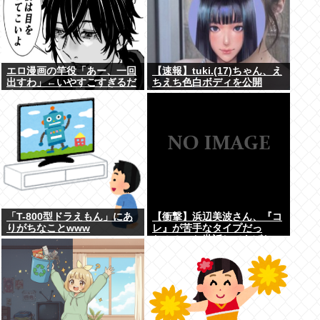
エロ漫画の竿役「あー、一回
【速報】tuki.(17)ちゃん、え
出すわ」←いやすごすぎるだ
ちえち色白ボディを公開
ろwww
www
「T-800型ドラえもん」にあ
【衝撃】浜辺美波さん、『コ
りがちなことwww
レ』が苦手なタイプだっ
た！？←お世話してあげたい
弱男が大量沸きしてしまうw
w w w w w w w w