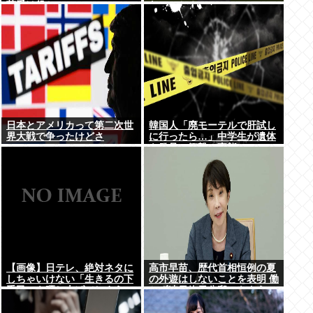
荷受け役か
ないのか？
日本とアメリカって第二次世
韓国人「廃モーテルで肝試し
界大戦で争ったけどさ
に行ったら…」中学生が遺体
を発見、衝撃の事態に
【画像】日テレ、絶対ネタに
高市早苗、歴代首相恒例の夏
しちゃいけない「生きるの下
の外遊はしないことを表明 働
手民」を晒し上げてしまう
かず連日終日公邸のもよう