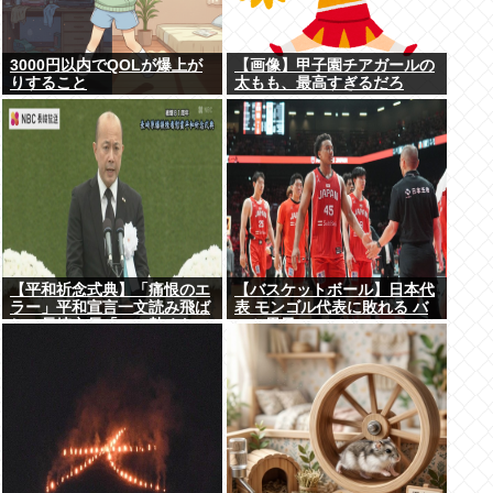
3000円以内でQOLが爆上が
【画像】甲子園チアガールの
りすること
太もも、最高すぎるだろ
www
【平和祈念式典】「痛恨のエ
【バスケットボール】日本代
ラー」平和宣言一文読み飛ば
表 モンゴル代表に敗れる バ
し…長崎市長「つい熱くなっ
スケ男子
て」NPT義務履行求める重要
一文