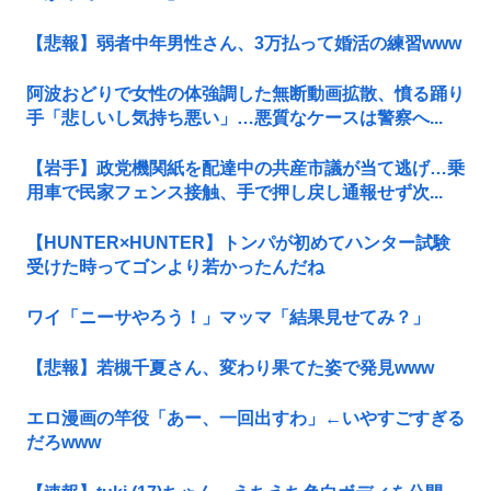
【悲報】弱者中年男性さん、3万払って婚活の練習www
阿波おどりで女性の体強調した無断動画拡散、憤る踊り
手「悲しいし気持ち悪い」…悪質なケースは警察へ...
【岩手】政党機関紙を配達中の共産市議が当て逃げ…乗
用車で民家フェンス接触、手で押し戻し通報せず次...
【HUNTER×HUNTER】トンパが初めてハンター試験
受けた時ってゴンより若かったんだね
ワイ「ニーサやろう！」マッマ「結果見せてみ？」
【悲報】若槻千夏さん、変わり果てた姿で発見www
エロ漫画の竿役「あー、一回出すわ」←いやすごすぎる
だろwww