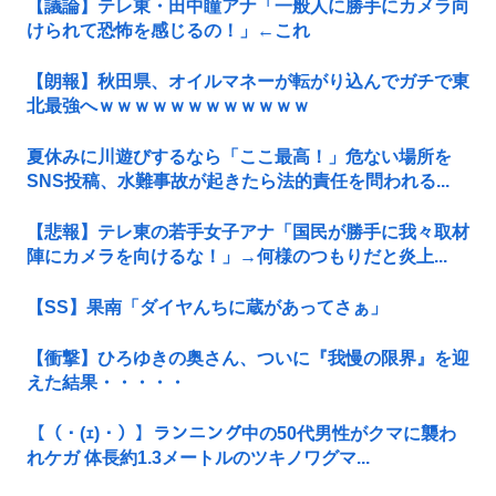
【議論】テレ東・田中瞳アナ「一般人に勝手にカメラ向
けられて恐怖を感じるの！」←これ
【朗報】秋田県、オイルマネーが転がり込んでガチで東
北最強へｗｗｗｗｗｗｗｗｗｗｗｗ
夏休みに川遊びするなら「ここ最高！」危ない場所を
SNS投稿、水難事故が起きたら法的責任を問われる...
【悲報】テレ東の若手女子アナ「国民が勝手に我々取材
陣にカメラを向けるな！」→何様のつもりだと炎上...
【SS】果南「ダイヤんちに蔵があってさぁ」
【衝撃】ひろゆきの奥さん、ついに『我慢の限界』を迎
えた結果・・・・・
【（・(ｪ)・）】ランニング中の50代男性がクマに襲わ
れケガ 体長約1.3メートルのツキノワグマ...