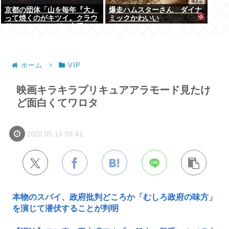
京都の団体「山を毎年『大』
爆走ハムスターさん ダイナ
って焼くのがキツイ。クラウ
ミックかわいい
ドファンディングで支援して
ください」
ホーム
VIP
映画キラキラプリキュアアラモード見たけ
ど面白くてワロタ
2020.05.16 08:41
本物のスパイ、政府批判どころか「むしろ政府の味方」
を演じて潜伏することが判明