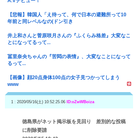
A.Vデビュー！
【悲報】韓国人「え待って、何で日本の避難所って10
年前と同レベルなの(ドン引き
井上和さんと菅原咲月さんの『ふくらみ格差』大変なこ
とになってるって...
冨里奈央ちゃんの『苦悶の表情』、大変なことになって
るって...
【画像】顔20点身体100点の女子見つかってしまう
www
1 : 2020/05/16(土) 10:52:25.06
ID:oZwWBoiza
徳島県がネット掲示板を見回り 差別的な投稿
に削除要請