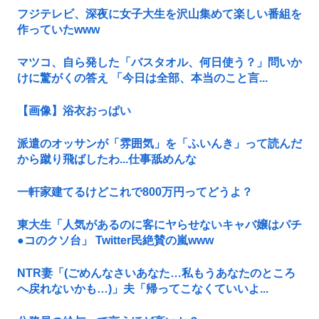
フジテレビ、深夜に女子大生を沢山集めて楽しい番組を
作っていたwww
マツコ、自ら発した「バスタオル、何日使う？」問いか
けに驚がくの答え 「今日は全部、本当のこと言...
【画像】浴衣おっぱい
派遣のオッサンが「雰囲気」を「ふいんき」って読んだ
から蹴り飛ばしたわ...仕事舐めんな
一軒家建てるけどこれで800万円ってどうよ？
東大生「人気があるのに客にヤらせないキャバ嬢はパチ
●コのクソ台」 Twitter民絶賛の嵐www
NTR妻「(ごめんなさいあなた…私もうあなたのところ
へ戻れないかも…)」夫「帰ってこなくていいよ...