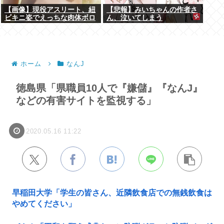
【画像】現役アスリート、紐
【悲報】みいちゃんの作者さ
ビキニ姿でえっちな肉体ボロ
ん、泣いてしまう
ンwww
ホーム
なんJ
徳島県「県職員10人で『嫌儲』『なんJ』
などの有害サイトを監視する」
2020.05.16 11:22
早稲田大学「学生の皆さん、近隣飲食店での無銭飲食は
やめてください」