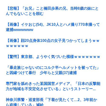
【悲報】「お兄」こと橋田歩果の兄、当時8歳の妹にと
んでもないことを頼む
【画像】イケおじ(54)、JK10人とハメ撮り770本撮って
逮捕wwwwwww
【画像】顔20点身体100点の女子見つかってしまうｗｗ
ｗｗｗｗｗｗ
【驚愕】東京都、ようやく気づいた模様ｗｗｗｗｗｗｗ
「暴走族じゃないのにコルク半ヘルメットを被ってた」
と因縁つけて暴行 少年らと父親(37)逮捕
専門家を舐めきった某国国営メディア、「日本の反撃能
力が地域を不安定化させている」というストーリー...
神奈川県警・巡査部長「下着が見たくて…2、3年前か
ら盗撮している」減給