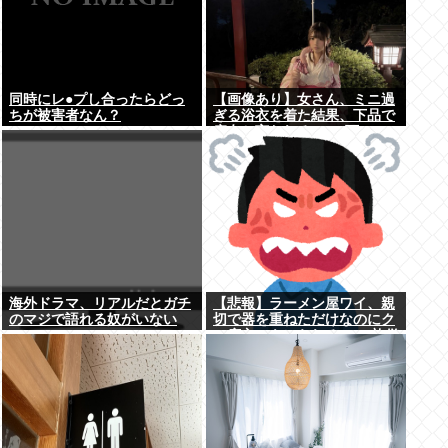
同時にレ●プし合ったらどっ
【画像あり】女さん、ミニ過
ちが被害者なん？
ぎる浴衣を着た結果、下品で
痴女と言われる→2.4万いい
ね
海外ドラマ、リアルだとガチ
【悲報】ラーメン屋ワイ、親
のマジで語れる奴がいない
切で器を重ねただけなのにク
www
ソ店主にキレられる ←…礼儀
正しいワイが悪いか？