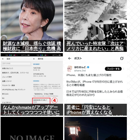
財源なき減税、揺らぐ信認 積
死んでいった特攻隊「次はア
極財政に「日本売り」危機 高
メリカに産まれたい」と愚痴
市政権「悲願」に固執〔深層
っていた
探訪〕
なんかchmateがアップデー
若者に「円安になると
トしてくっつつつつそ使いに
iPhoneが買えなくなる
くくなったんだけど？作者馬
ぞ！」って言ったら高市支持
鹿なの？死ぬの？
する奴減りそうだよな