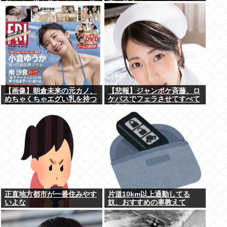
何？その逆も教えて！」（海
言は禁止www
外の反応）
【画像】朝倉未来の元カノ、
【悲報】ジャンポケ斉藤、ロ
めちゃくちゃエグい乳を持つ
ケバスでフェラさせてすべて
を失う
正直地方都市が一番住みやす
片道10km以上通勤してる
いよな
奴、おすすめの車教えて