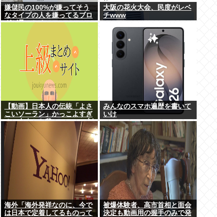
嫌儲民の100%が嫌ってそう
大阪の花火大会、民度がレベ
なタイプの人を嫌ってるブロ
チwww
グが見つかる
【動画】日本人の伝統「よさ
みんなのスマホ遍歴を書いて
こいソーラン」かっこよすぎ
いけ
る。古来から我々のDNAに刻
まれた踊り
海外「海外発祥なのに、今で
被爆体験者、高市首相と面会
は日本で定着してるものって
決定も動画用の握手のみで発