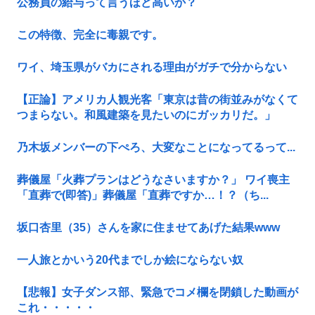
公務員の給与って言うほど高いか？
この特徴、完全に毒親です。
ワイ、埼玉県がバカにされる理由がガチで分からない
【正論】アメリカ人観光客「東京は昔の街並みがなくて
つまらない。和風建築を見たいのにガッカリだ。」
乃木坂メンバーの下ぺろ、大変なことになってるって...
葬儀屋「火葬プランはどうなさいますか？」 ワイ喪主
「直葬で(即答)」葬儀屋「直葬ですか…！？（ち...
坂口杏里（35）さんを家に住ませてあげた結果www
一人旅とかいう20代までしか絵にならない奴
【悲報】女子ダンス部、緊急でコメ欄を閉鎖した動画が
これ・・・・・