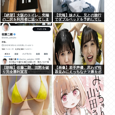
【絶望】大阪のトイレ、究極
【悲報】妹さん、兄との旅行
の二択を利用者に迫ってしま
でダブルベッドを予約してし
うwww (※画像あり)
まう⇒www
【朗報】佐藤二朗、沈黙を破
【画像】若手声優、思わず性
り完全勝利宣言
器並みにえっちなナマ腋をボ
ロンしてしまうwww