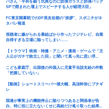
パさん「平和を願う式典なのに防弾ガラスと防弾バッグ
SPで囲まれた壇上でスピーチする人が総理大臣」
FC東京開幕戦でのDF長友佑都の“挨拶”、スポニチがネ
タバレ報道
視聴者に嫌がられる番組ばかり作ったフジテレビ、自業
自得すぎる立場に陥ってしまい……
【トラウマ】映画・特撮・アニメ・漫画・ゲームで「主
人公がガチで敗北した回」と聞いて真っ先に思い浮...
こども家庭庁、出国後の外国人に児童手当誤支給の件数
「把握していない」
【動画】ショートスリーパー堀大輔、高須幹弥にブチギ
レ
国連が事実上の機能停止に陥りつつあると関係者が告
白、特に役に立たないくせに高給だけ毟り取った結果...