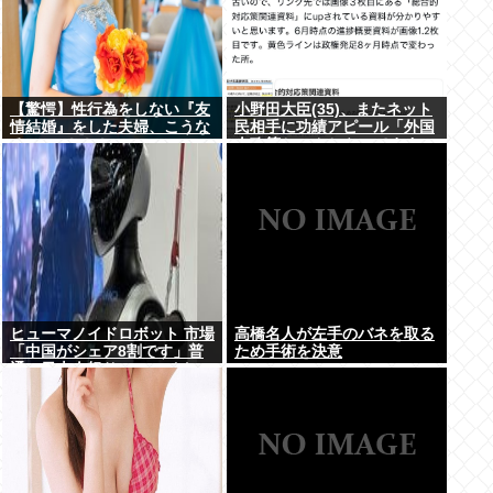
【驚愕】性行為をしない『友
小野田大臣(35)、またネット
情結婚』をした夫婦、こうな
民相手に功績アピール「外国
る⇒･･･！！！
人政策ちゃんとやってます」
www
ヒューマノイドロボット 市場
高橋名人が左手のバネを取る
「中国がシェア8割です」普
ため手術を決意
通の日本人怒りのフェイクニ
ュース認定へ…