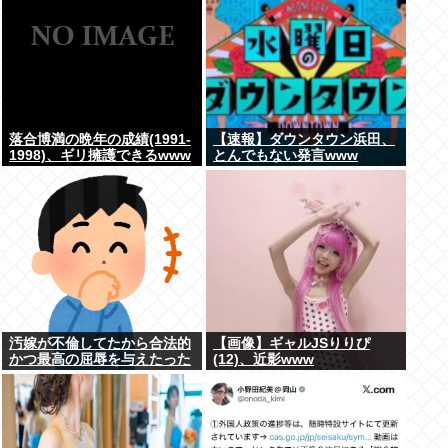
落合博満の晩年の成績(1991-
【速報】ダウンタウン浜田、
1998)、ギリ擁護できるwww
とんでもない発言www
汚嫁が不倫してたから合法的
【画像】ギャルJSりりぴ
かつ最高の屈辱を与えたった
(12)、近影www
www