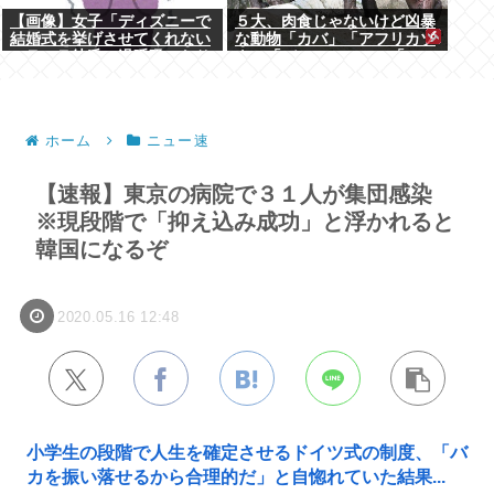
【画像】女子「ディズニーで
５大、肉食じゃないけど凶暴
結婚式を挙げさせてくれない
な動物「カバ」「アフリカゾ
モラハラ彼氏。過呼吸になり
ウ」「バッファロー」「コー
ました。涙が止まらない」
カサスオオカブト」
ホーム
ニュー速
【速報】東京の病院で３１人が集団感染
※現段階で「抑え込み成功」と浮かれると
韓国になるぞ
2020.05.16 12:48
小学生の段階で人生を確定させるドイツ式の制度、「バ
カを振い落せるから合理的だ」と自惚れていた結果...