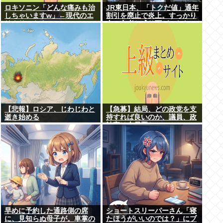
ロキソニン「どんな痛みも治
JR東日本、「トクだ値」通年
しちゃいますw」←現代のエ
割引を廃止で炎上。すっかり
リクサーやろ…
金の亡者と成り下がったな
【悲報】ロシア、じわじわと
【急募】結局、どの政党を支
逝き始める
持すれば良いのか、議員、政
治家は全員悪か
早めに予約した通路側の席
ショートスリーパーさん「寝
に、見知らぬ母子が。車掌の
たほうがいいのでは？」にブ