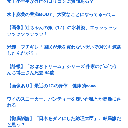
女子小学生が専門のロリコンに質問ある？
水卜麻美の豊満BODY、大変なことになってるって...
【画像】辻ちゃんの娘（17）の水着姿、エッッッッッ
ッッッッッッッッ！
米卸、ブチギレ「国民が米を買わないせいで84%も減益
したんだが？」
【訃報】「おはぎドリーム」シリーズ 作家の(*´ω`*)う
んち博士さん死去 64歳
【画像あり】最近のJCの身体、健康的www
ワイのスニーカー、パンティーを履いた靴とか馬鹿にさ
れる
【徹底議論】「日本をダメにした総理大臣」←結局誰だ
と思う？