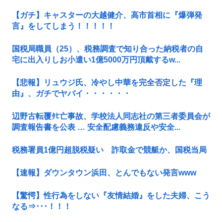
【ガチ】キャスターの大越健介、高市首相に『爆弾発
言』をしてしまう！！！！！
国税局職員（25）、税務調査で知り合った納税者の自
宅に出入りしお小遣い1億5000万円頂戴するw...
【悲報】リュウジ氏、冷やし中華を完全否定した『理
由』、ガチでヤバイ・・・・・・
辺野古転覆ﾀﾋ亡事故、学校法人同志社の第三者委員会が
調査報告書を公表 … 安全配慮義務違反や安全...
税務署員1億円超脱税疑い 詐取金で競艇か、国税当局
【速報】ダウンタウン浜田、とんでもない発言www
【驚愕】性行為をしない『友情結婚』をした夫婦、こう
なる⇒･･･！！！