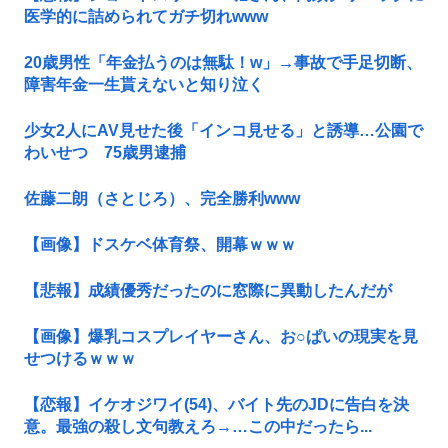
医学的に詰められてガチ切れwww
20歳男性「年金払うのは無駄！w」→事故で手足切断、
障害年金一生貰えないと知り泣く
少女2人にAV見せた後「インコ見せる」と誘導…公園で
わいせつ 75歳男逮捕
佐藤二朗（さとじろ）、完全勝利www
【画像】ドスケベ体育祭、開幕ｗｗｗ
【悲報】成績優秀だったのに窓際に異動したんだが
【画像】爆乳コスプレイヤーさん、お○ぱいの現実を見
せつけるｗｗｗ
【恋報】イケオジワイ(54)、バイト先のJDに告白を決
意。最強の殺し文句教えろ→…この中だったら...