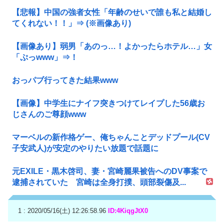
【悲報】中国の強者女性「年齢のせいで誰も私と結婚し
てくれない！！」⇒ (※画像あり)
【画像あり】弱男「あのっ…！よかったらホテル…」女
「ぷっwww」⇒！
おっパブ行ってきた結果www
【画像】中学生にナイフ突きつけてレイプした56歳お
じさんのご尊顔www
マーベルの新作格ゲー、俺ちゃんことデッドプール(CV
子安武人)が安定のやりたい放題で話題に
元EXILE・黒木啓司、妻・宮崎麗果被告へのDV事案で
逮捕されていた 宮崎は全身打撲、頭部裂傷及...
1 : 2020/05/16(土) 12:26:58.96
ID:4KiqgJtX0