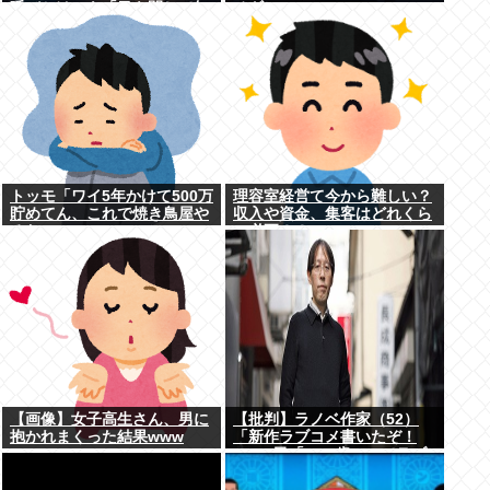
呼びかけにも「目を閉じて無
チギレ
視」して居座られました。無
理やり奪われた席は、結
局“やったもん勝ち”になっ...
トッモ「ワイ5年かけて500万
理容室経営て今から難しい？
貯めてん、これで焼き鳥屋や
収入や資金、集客はどれくら
るわ」
い必要？？
【画像】女子高生さん、男に
【批判】ラノベ作家（52）
抱かれまくった結果www
「新作ラブコメ書いたぞ！
ｗ」X民「いい歳こいてラブ
コメ（笑）恥ずかしくない
の？」←やめたれｗと話題に