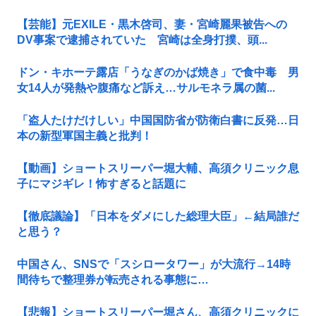
【芸能】元EXILE・黒木啓司、妻・宮崎麗果被告への
DV事案で逮捕されていた 宮崎は全身打撲、頭...
ドン・キホーテ露店「うなぎのかば焼き」で食中毒 男
女14人が発熱や腹痛など訴え…サルモネラ属の菌...
「盗人たけだけしい」中国国防省が防衛白書に反発…日
本の新型軍国主義と批判！
【動画】ショートスリーパー堀大輔、高須クリニック息
子にマジギレ！怖すぎると話題に
【徹底議論】「日本をダメにした総理大臣」←結局誰だ
と思う？
中国さん、SNSで「スシロータワー」が大流行→14時
間待ちで整理券が転売される事態に…
【悲報】ショートスリーパー堀さん、高須クリニックに