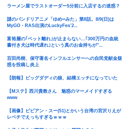
ラーメン屋でラストオーダー5分前に入店するの迷惑？
謎のバンドリアニメ「ゆめ∞みた」第8話。8/9(日)は
MyGO・RAS出演のLuckyFes’2...
富裕層の｢ペット離れ｣が止まらない…｢300万円の血統
書付き犬は時代遅れ｣という真のお金持ちが"...
百田尚樹、保守著名インフルエンサーへの自民党献金疑
惑を投稿し炎上
【朗報】ビッグダディの娘、結構エッチになっていた
【Mステ】西川貴教さん 魅惑のマーメイドすぎる
www
【画像】ビビアン・スー(51)とかいう台湾の宮沢りえが
レベチでえっちすぎるｗｗｗ