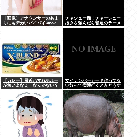
【画像】アナウンサーのあま
チャシュー麺！チャーシュー
りにもデカいパイパイwww
抜きを頼んだら普通のラーメ
ンが出てきたんだが、これっ
ておかしくねえ？
【カレー】最近ハマれるルー
マイナンバーカード作ってな
が無いよなぁ なんかない？
い奴って病院行くときどうす
んの