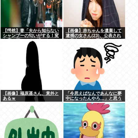
【愕然】妻「夫から知らない
【画像】赤ちゃんを遺棄して
シャンプーの匂いがする！変
逮捕の女さん(23)、公表され
な店に行ってるに違いな
た美人すぎるご尊顔がこちら
い！！！」探偵「調べたとこ
⇒www
ろ･･･」⇒結果ｗｗ
【画像】福原遥さん、意外と
「今思えばなんであんなに夢
あるｗ
中になったんやろ…」と思う
コンテンツ