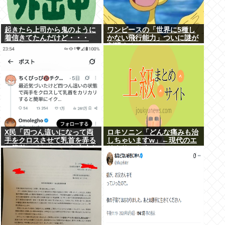
起きたら上司から鬼のように
ワンピースの「世界に5種し
着信きてたんだけど・・・
かない飛行能力」ついに謎が
判明するwww
X民「四つん這いになって両
ロキソニン「どんな痛みも治
手をクロスさせて乳首を弄る
しちゃいますw」←現代のエ
と簡単にイケる」 これ出来な
リクサーやろ…
いヤツはゲイ