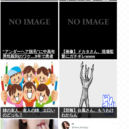
の前でギリギリ見れる深夜ア
ニメ」がこちら…この名作ア
ニメは…
“アンダーヘア脱毛”に中高年
【画像】ドカタさん、現場監
男性殺到のワケ…9年で患者
督にガチギレwww
数が200倍以上
姉の友人、友人の姉、エ口い
【悲報】台風さん、もうわけ
のどっち？
わからん