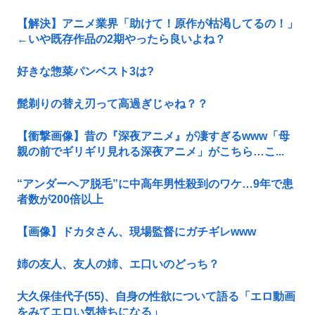
【解決】アニメ業界「助けて！原作が枯渇してるの！」
←いや既存作品の2期やったら良いよね？
好きな惣菜パンベスト3は?
髭剃りの替え刃って高過ぎじゃね？？
【衝撃画像】昔の『深夜アニメ』が凄すぎるwww「母
親の前でギリギリ見れる深夜アニメ」がこちら…こ...
“アンダーヘア脱毛”に中高年男性殺到のワケ…9年で患
者数が200倍以上
【画像】ドカタさん、現場監督にガチギレwww
姉の友人、友人の姉、エ口いのどっち？
大久保佳代子(55)、自身の性欲について語る「エロ動画
をみてエロい気持ちになる」