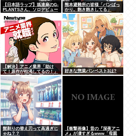
【日本語ラップ】舐達麻のG-
熊本避難所の皆様「パンばっ
PLANTSさん、ソロデビュー
かり。飽き飽きしてる」
【解決】アニメ業界「助け
好きな惣菜パンベスト3は?
て！原作が枯渇してるの！」
←いや既存作品の2期やった
ら良いよね？
髭剃りの替え刃って高過ぎじ
【衝撃画像】昔の『深夜アニ
ゃね？？
メ』が凄すぎるwww「母親