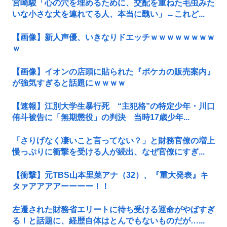
宮崎駿「心の穴を埋めるために、交配を重ねた毛虫みた
いな小さな犬を連れてる人、本当に醜い」←これど...
【画像】新人声優、いきなりドエッチｗｗｗｗｗｗｗｗ
ｗ
【画像】イオンの店頭に貼られた『ポケカの販売案内』
が強気すぎると話題にｗｗｗｗ
【速報】江別大学生暴行死 “主犯格”の特定少年・川口
侑斗被告に「無期懲役」の判決 当時17歳少年...
「さりげなく凄いこと言ってない？」と財務官僚の増上
慢っぷりに衝撃を受ける人が続出、なぜ官僚にすぎ...
【衝撃】元TBS山本里菜アナ（32）、『重大発表』キ
タァアアアアーーーー！！
左遷された財務省エリートに待ち受ける運命がやばすぎ
る！と話題に、経歴自体はとんでもないものだが…...