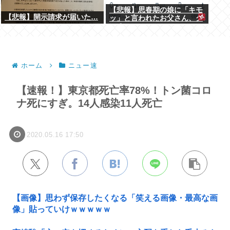
【悲報】思春期の娘に「キモ
【悲報】開示請求が届いた…
ッ」と言われたお父さん、グ
レる
ホーム
ニュー速
【速報！】東京都死亡率78%！トン菌コロ
ナ死にすぎ。14人感染11人死亡
2020.05.16 17:50
【画像】思わず保存したくなる「笑える画像・最高な画
像」貼っていけｗｗｗｗｗ