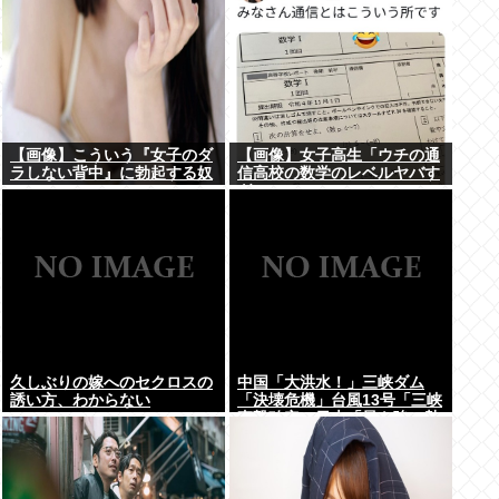
【画像】こういう『女子のダ
【画像】女子高生「ウチの通
ラしない背中』に勃起する奴
信高校の数学のレベルヤバす
www
ぎｗｗｗ」
久しぶりの嫁へのセクロスの
中国「大洪水！」三峡ダム
誘い方、わからない
「決壊危機」台風13号「三峡
直撃確定」日本「最も強い勢
力で接近！（伊勢湾台風級」
台風13号と15号「中国本土で
ぶつかり合う（前代未聞」→