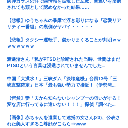
防弾ガラスの件で誤情報を拡散した左派、間違いを指摘
されても頑として認めなかった結果……
【悲報】ゆうちゃみの暴露で浮き彫りになる『恋愛リア
リティー番組』の裏側がヤバイ・・・・・
【悲報】タクシー運転手、儲かりまくることが判明ｗｗ
ｗｗｗｗｗｗ
渡邊渚さん「私がPTSDと診断された当時、世間はまだ
PTSDという言葉は浸透されていませんでした...
中国「大洪水！」三峡ダム「決壊危機」台風13号「三
峡直撃確定」日本「最も強い勢力で接近！（伊勢湾...
【愕然】妻「夫から知らないシャンプーの匂いがする！
変な店に行ってるに違いない！！！」探偵「調べた...
【画像】赤ちゃんを遺棄して逮捕の女さん(23)、公表さ
れた美人すぎるご尊顔がこちら⇒www