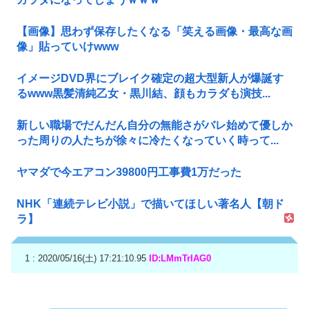
【画像】思わず保存したくなる「笑える画像・最高な画
像」貼っていけwww
イメージDVD界にブレイク確定の超大型新人が爆誕す
るwww黒髪清純乙女・黒川結、顔もカラダも演技...
新しい職場でだんだん自分の無能さがバレ始めて優しか
った周りの人たちが徐々に冷たくなっていく時って...
ヤマダで今エアコン39800円工事費1万だった
NHK「連続テレビ小説」で描いてほしい著名人【朝ド
ラ】
1 : 2020/05/16(土) 17:21:10.95
ID:LMmTrIAG0