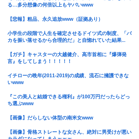
る…多分想像の何倍以上もヤバいwww
【悲報】粗品、永久追放www（証拠あり）
小学生の段階で人生を確定させるドイツ式の制度、「バ
カを振い落せるから合理的だ」と自惚れていた結果...
【ガチ】キャスターの大越健介、高市首相に『爆弾発
言』をしてしまう！！！！！
イチローの晩年(2011-2019)の成績、流石に擁護できな
いwww
『この美人と結婚できる権利』が100万円だったらどっ
ち選ぶwww
【画像】だらしない体型の南米女www
【画像】骨格ストレートな女さん、絶対に男受けが悪い
カラダになってしまうｗｗｗ