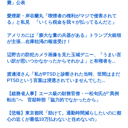
費」公表
愛煙家・岸谷蘭丸「喫煙者の権利がマジで侵害されて
る」と私見 「いくら税金を我々が払ってるんだと」
アメリカには「膨大な量の兵器がある」トランプ大統領
が主張…在庫枯渇の報道受け！
辺野古の防犯カメラ画像を見た玉城デニー、「うまい言
い訳が思いつかなかったからそれかよ」と有権者を...
渡邊渚さん「私がPTSDと診断された当時、世間はまだ
PTSDという言葉は浸透されていませんでした...
【総務省人事】エース級の財務官僚・一松旬氏が“異例
転出”へ 官邸幹部「協力的でなかったから」
【悲報】東京都民「助けて。通勤時間減らしたいのに都
心の近くが最低10万払わないと住めないの」