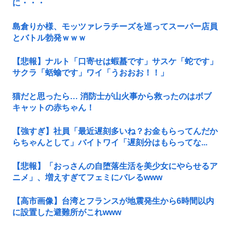
に・・・
島倉りか様、モッツァレラチーズを巡ってスーパー店員
とバトル勃発ｗｗｗ
【悲報】ナルト「口寄せは蝦蟇です」サスケ「蛇です」
サクラ「蛞蝓です」ワイ「うおおお！！」
猫だと思ったら… 消防士が山火事から救ったのはボブ
キャットの赤ちゃん！
【強すぎ】社員「最近遅刻多いね？お金もらってんだか
らちゃんとして」バイトワイ「遅刻分はもらってな...
【悲報】「おっさんの自堕落生活を美少女にやらせるア
ニメ」、増えすぎてフェミにバレるwww
【高市画像】台湾とフランスが地震発生から6時間以内
に設置した避難所がこれwww