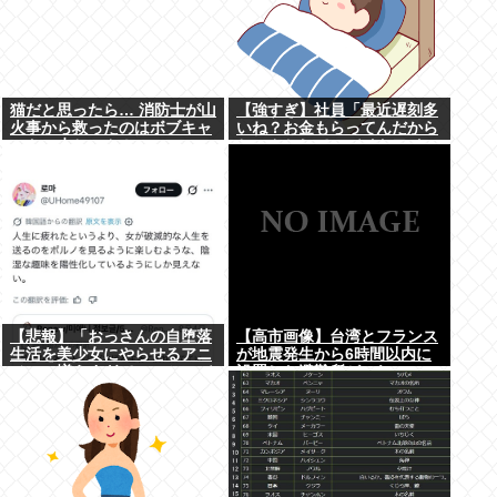
猫だと思ったら… 消防士が山
【強すぎ】社員「最近遅刻多
火事から救ったのはボブキャ
いね？お金もらってんだから
ットの赤ちゃん！
ちゃんとして」バイトワイ
「遅刻分はもらってないで
す」
【悲報】「おっさんの自堕落
【高市画像】台湾とフランス
生活を美少女にやらせるアニ
が地震発生から6時間以内に
メ」、増えすぎてフェミにバ
設置した避難所がこれwww
レるwww