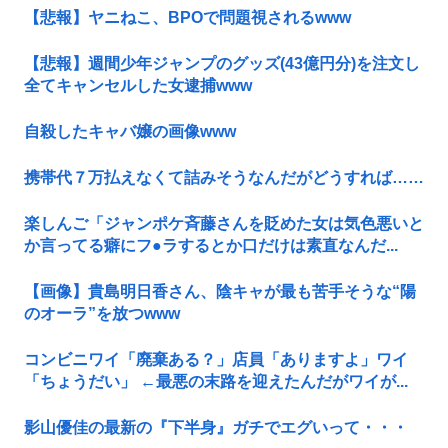
【悲報】ヤニねこ、BPOで問題視されるwww
【悲報】週間少年ジャンプのグッズ(43億円分)を注文し
全てキャンセルした女逮捕www
自殺したキャバ嬢の画像www
携帯代７万払えなくて詰みそうなんだがどうすれば……
楽しんご「ジャンポケ斉藤さんを貶めた女は気色悪いと
か言ってる癖にフ●ラするとか口だけは素直なんだ...
【画像】貴島明日香さん、陰キャが最も苦手そうな“陽
のオーラ”を放つwww
コンビニワイ「廃棄ある？」店員「ありますよ」ワイ
「ちょうだい」 ←最悪の末路を迎えたんだがワイが...
影山優佳の最新の『下半身』ガチでエグいって・・・