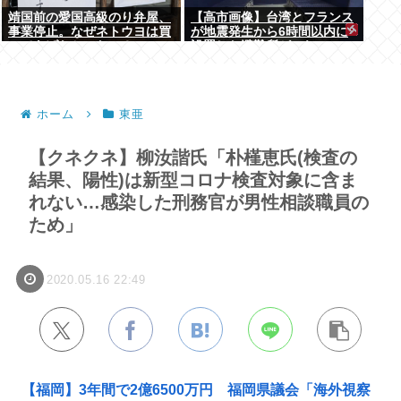
靖国前の愛国高級のり弁屋、
【高市画像】台湾とフランス
事業停止。なぜネトウヨは買
が地震発生から6時間以内に
ってあげなかったの？
設置した避難所がこれwww
ホーム
東亜
【クネクネ】柳汝諧氏「朴槿恵氏(検査の
結果、陽性)は新型コロナ検査対象に含ま
れない…感染した刑務官が男性相談職員の
ため」
2020.05.16 22:49
【福岡】3年間で2億6500万円 福岡県議会「海外視察