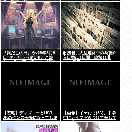
需の恩恵で差
『銀だこの日』令和8年8月8
財務省、大型連休中の為替介
日“ぜったいうまい!!たこ焼
入日数は3日間 総額11兆
を、1舟88円（税込）で販売
7349億円
へ
【悲報】ディズニーとUSJ、
【画像】イケおじ(56)、中学
JKのダンス会場になってしま
生にナイフ突きつけて脅して
う （※動画あり）
レ●プwww