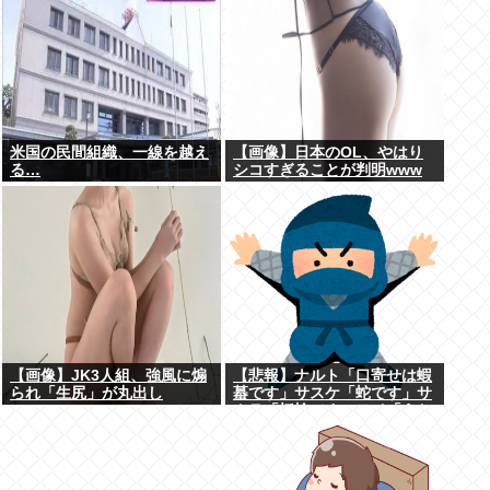
米国の民間組織、一線を越え
【画像】日本のOL、やはり
る…
シコすぎることが判明www
【画像】JK3人組、強風に煽
【悲報】ナルト「口寄せは蝦
られ「生尻」が丸出し
蟇です」サスケ「蛇です」サ
に・・・
クラ「蛞蝓です」ワイ「うお
おお！！」