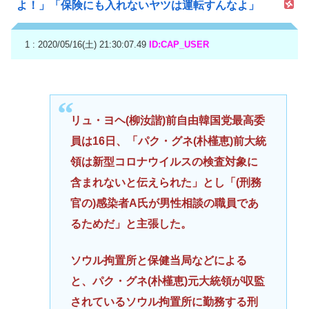
よ！」「保険にも入れないヤツは運転すんなよ」
1 : 2020/05/16(土) 21:30:07.49
ID:CAP_USER
リュ・ヨヘ(柳汝諧)前自由韓国党最高委
員は16日、「パク・グネ(朴槿恵)前大統
領は新型コロナウイルスの検査対象に
含まれないと伝えられた」とし「(刑務
官の)感染者A氏が男性相談の職員であ
るためだ」と主張した。
ソウル拘置所と保健当局などによる
と、パク・グネ(朴槿恵)元大統領が収監
されているソウル拘置所に勤務する刑