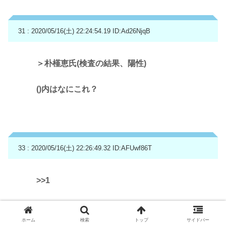
31 : 2020/05/16(土) 22:24:54.19
ID:Ad26NjqB
＞朴槿恵氏(検査の結果、陽性)
()内はなにこれ？
33 : 2020/05/16(土) 22:26:49.32
ID:AFUwf86T
>>1
同一施設内で勤務する職員に感染者が出たので
あれば当該職員の担当に関係なく、動線
ホーム
検索
トップ
サイドバー