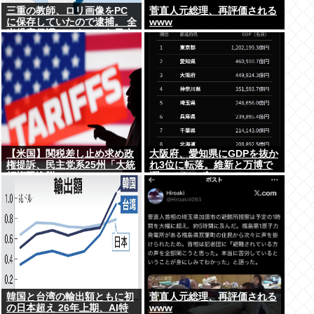
三重の教師、ロリ画像をPC
菅直人元総理、再評価される
に保存していたので逮捕。 全
www
米児童保護センターから日本
の警察庁に通報が来る。
【米国】関税差し止め求め政
大阪府、愛知県にGDPを抜か
権提訴、民主党系25州「大統
れ3位に転落。維新と万博で
領権限逸脱」
潤ってるはずじゃ…
韓国と台湾の輸出額ともに初
菅直人元総理、再評価される
の日本超え 26年上期、AI特
www