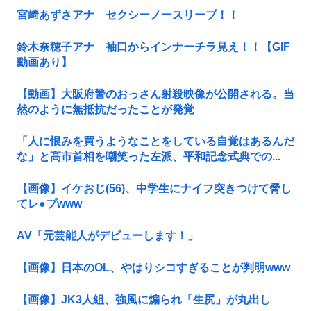
宮﨑あずさアナ セクシーノースリーブ！！
鈴木奈穂子アナ 袖口からインナーチラ見え！！【GIF
動画あり】
【動画】大阪府警のおっさん射殺映像が公開される。当
然のように無抵抗だったことが発覚
「人に恨みを買うようなことをしている自覚はあるんだ
な」と高市首相を嘲笑った左派、平和記念式典での...
【画像】イケおじ(56)、中学生にナイフ突きつけて脅し
てレ●プwww
AV「元芸能人がデビューします！」
【画像】日本のOL、やはりシコすぎることが判明www
【画像】JK3人組、強風に煽られ「生尻」が丸出し