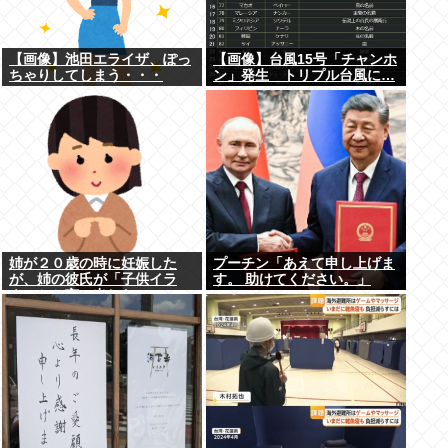
【画像】池田エライザ、ぽっ
【画像】台風15号「チャンホ
ちゃりしてしまう・・・
ン」発生 トリプル台風に…
姉が２０歳の時に妊娠した
プーチン「あえて申し上げま
が、姉の彼氏が「子供イラ
す。 助けてください。」
ネ」とか言い出した