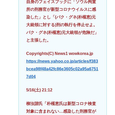
自身のフェイスブックに「ソウル拘置
所の刑務官が新型コロナウイルスに感
染した」とし「(パク・グネ(朴槿恵)元
大統領に対する)刑の執行を停止せよ。
パク・グネ(朴槿恵)元大統領が危険だ」
と主張した。
Copyrights(C) News1 wowkorea.jp
https://news.yahoo.co.jp/articles/f383
bcea98f48a42fc86e3605c02a95a6751
7d04
5/16(土) 21:12
柳汝諧氏「朴槿恵氏は新型コロナ検査
対象に含まれない…感染した刑務官が