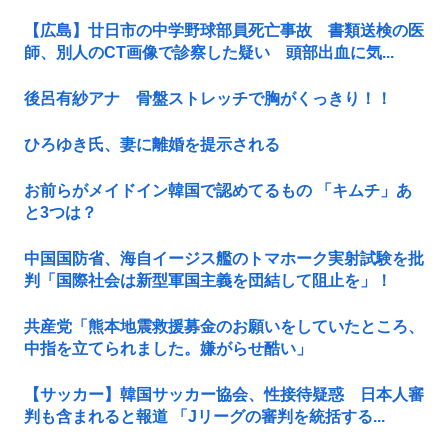
【広島】廿日市の中学野球部員死亡事故 書類送検の医
師、別人のCT画像で診察した疑い 頭部出血に気...
後呂有紗アナ 骨盤ストレッチで胸がくっきり！！
ひろゆき氏、妻に離婚を提示される
お前らがメイドイン韓国で認めてるもの 「キムチ」あ
と3つは？
中国国防省、海自イージス艦のトマホーク実射試験を批
判「国際社会は新型軍国主義を団結して阻止を」！
共産党「熊本地震救援募金のお願いをしていたところ、
中指を立てられました。嫌がらせ酷い」
【サッカー】韓国サッカー協会、性接待疑惑 日本人審
判も含まれると報道 「Jリーグの審判を統括する...