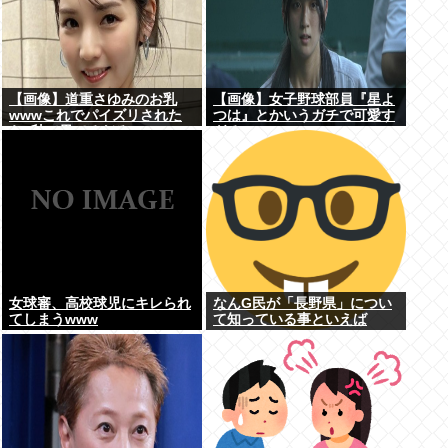
【画像】道重さゆみのお乳
【画像】女子野球部員『星よ
wwwこれでパイズリされた
つは』とかいうガチで可愛す
ら3秒で果てるだろ
ぎるJKwww
女球審、高校球児にキレられ
なんG民が「長野県」につい
てしまうwww
て知っている事といえば
www