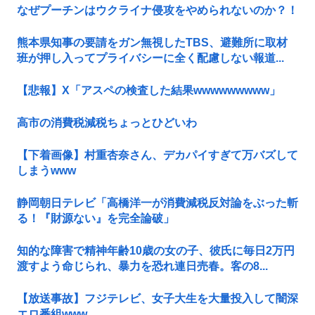
なぜプーチンはウクライナ侵攻をやめられないのか？！
熊本県知事の要請をガン無視したTBS、避難所に取材
班が押し入ってプライバシーに全く配慮しない報道...
【悲報】X「アスペの検査した結果wwwwwwwww」
高市の消費税減税ちょっとひどいわ
【下着画像】村重杏奈さん、デカパイすぎて万バズして
しまうwww
静岡朝日テレビ「高橋洋一が消費減税反対論をぶった斬
る！『財源ない』を完全論破」
知的な障害で精神年齢10歳の女の子、彼氏に毎日2万円
渡すよう命じられ、暴力を恐れ連日売春。客の8...
【放送事故】フジテレビ、女子大生を大量投入して闇深
エロ番組www