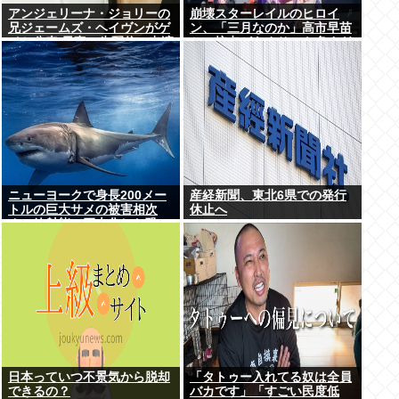
アンジェリーナ・ジョリーの
崩壊スターレイルのヒロイ
兄ジェームズ・ヘイヴンがゲ
ン、「三月なのか」高市早苗
イと公表 元妻の生配信に出演
との接点があまりにも多すぎ
しカミングアウト ヤフコメ
る。もしかして早苗がモデ
「顔見ればわかる」
ル？
ニューヨークで身長200メー
産経新聞、東北6県での発行
トルの巨大サメの被害相次
休止へ
ぐ、放射能で巨大化した恐
れ、Yahooニュースより
日本っていつ不景気から脱却
「タトゥー入れてる奴は全員
できるの？
バカです」「すごい民度低