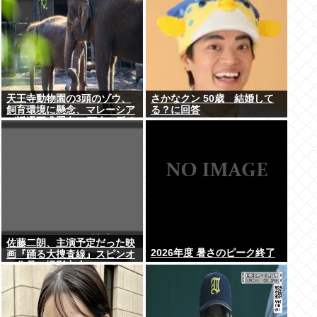
天王寺動物園の3頭のゾウ、
さかなクン 50歳 結婚して
飼育環境に懸念、マレーシア
る？に回答
が返還要求署名17万人。酷す
ぎる日本の動物園
佐藤二朗、主演予定だった映
2026年度 暑さのピーク終了
画『踊る大捜査線』スピンオ
フ作品の撮影中止