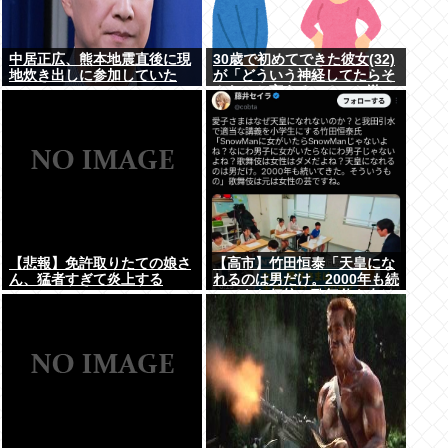
中居正広、熊本地震直後に現
30歳で初めてできた彼女(32)
地炊き出しに参加していた
が「どういう神経してたらそ
んなこと言えるの？」と激
怒、その理由がｗｗｗ
【悲報】免許取りたての娘さ
【高市】竹田恒泰「天皇にな
ん、猛者すぎて炎上する
れるのは男だけ。2000年も続
www
いてきた伝統。歌舞伎も女は
駄目だよね？」