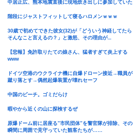
中居正広、熊本地震直後に現地炊き出しに参加していた
階段にジャストフィットして寝るハロメンｗｗｗ
30歳で初めてできた彼女(32)が「どういう神経してたら
そんなこと言えるの？」と激怒、その理由が...
【悲報】免許取りたての娘さん、猛者すぎて炎上する
www
ドイツ空港のウクライナ機に自爆ドローン接近→職員が
蹴り落とす→偶然起爆装置が壊れセーフ
中国のビーチ。ゴミだらけ
暇やから近くの山に探検するぜ
原爆ドーム前に居座る”市民団体”を警官隊が排除、その
瞬間に周囲で見守っていた観客たちが……