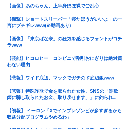
【画像】あのちゃん、上半身ほぼ裸でご乱心
【衝撃】ショートスリーパー「寝たほうがいいよ」の一
言にブチギレwww(※動画あり)
【画像】「東京ばな奈」の狂気を感じるフォントがコチ
ラwww
【芸能】ヒコロヒー コンビニで割引おにぎりは絶対買
わない理由
【悲報】ワイド底辺、マックでガチのド底辺飯www
【悲報】特殊詐欺で金を取られた女性、SNSの「詐欺
師に騙し取られたお金、取り戻せます」」に釣られ...
【朗報】 イーロン「Xでインプレゾンビが多すぎるから
収益分配プログラムやめるわ」