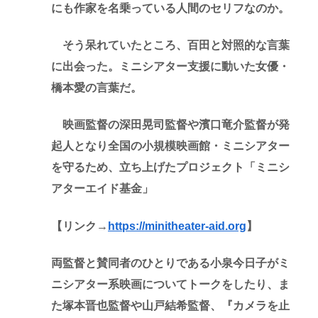
にも作家を名乗っている人間のセリフなのか。
そう呆れていたところ、百田と対照的な言葉
に出会った。ミニシアター支援に動いた女優・
橋本愛の言葉だ。
映画監督の深田晃司監督や濱口竜介監督が発
起人となり全国の小規模映画館・ミニシアター
を守るため、立ち上げたプロジェクト「ミニシ
アターエイド基金」
【リンク→
https://minitheater-aid.org
】
両監督と賛同者のひとりである小泉今日子がミ
ニシアター系映画についてトークをしたり、ま
た塚本晋也監督や山戸結希監督、『カメラを止