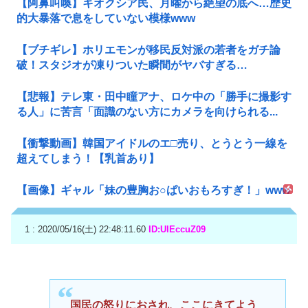
【阿鼻叫喚】キオクシア民、月曜から絶望の底へ…歴史
的大暴落で息をしていない模様www
【ブチギレ】ホリエモンが移民反対派の若者をガチ論
破！スタジオが凍りついた瞬間がヤバすぎる…
【悲報】テレ東・田中瞳アナ、ロケ中の「勝手に撮影す
る人」に苦言「面識のない方にカメラを向けられる...
【衝撃動画】韓国アイドルのエ□売り、とうとう一線を
超えてしまう！【乳首あり】
【画像】ギャル「妹の豊胸お○ぱいおもろすぎ！」www
1 : 2020/05/16(土) 22:48:11.60
ID:UlEccuZ09
国民の怒りにおされ、ここにきてよう