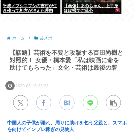
平成ノブシコブシの吉村が生
【画像】あのちゃん、上半身
き残って相方が消えた理由
ほぼ裸でご乱心
ホーム
芸スポ
【話題】芸術を不要と攻撃する百田尚樹と
対照的！ 女優・橋本愛「私は映画に命を
助けてもらった」文化・芸術は最後の砦
2020.05.16 23:23
中国人の子供が溺れ、周りに助けを乞う父親と、スマホ
を向けてインプレ稼ぎの見物人