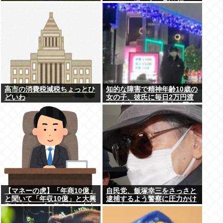
い」この道23年の彫り師
YouTuberの動画が話題
高市の消費税減税ちょっとひ
知的な障害で精神年齢10歳の
どいわ
女の子、彼氏に毎日2万円渡
すよう命じられ、暴力を恐れ
連日売春。客の82歳を殺害し
逮捕
【マネーの虎】「年商10億」
自民党、飯塚幸三をさっさと
と聞いて「年収10億」と大興
逮捕するよう警察に圧力かけ
奮するキッズに教えたい大人
ていたwww
のリアル