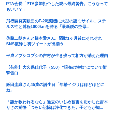
PTA会長「PTA参加拒否した親へ最終警告。こうなって
もいい？」
飛行開発実験団のF-2戦闘機に大型の謎ミサイル…ステ
ルス性と射程1000kmを誇る「最新鋭の空母...
佐藤二朗さんと橋本愛さん、騒動1ヶ月後にそれぞれ
SNS復帰し初ツイートが出揃う
平成ノブシコブシの吉村が生き残って相方が消えた理由
【芸能】大久保佳代子（550）“現在の性欲”について衝
撃告白
飯田圭織さん45歳の誕生日「年齢イジリはほどほどに
ね」
「誰か救われるなら」過去のいじめ被害を明かした吉木
りさの覚悟「つらい記憶は浄化できた。子どもが知...