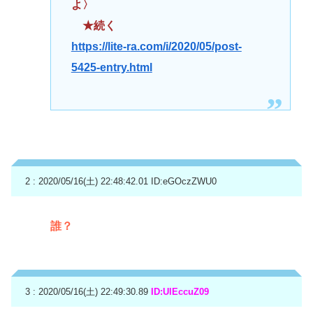
よ〉
★続く
https://lite-ra.com/i/2020/05/post-
5425-entry.html
2 : 2020/05/16(土) 22:48:42.01
ID:eGOczZWU0
誰？
3 : 2020/05/16(土) 22:49:30.89
ID:UlEccuZ09