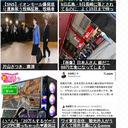
【SNS】イオンモール爆発巡
6日広島・9日長崎に落とされ
り遺族装う投稿拡散、投稿者
てるのに、よく15日まで待っ
「閲覧数稼ぎや承認欲求止ま
たよな
らなくなった」
【画像】日本人さん 銀だこ
片山さつき、粛清
88円乞食になってしまう
(ヽ^ん^) 「20万もするゲーミ
ワイ東京在住、観光外人がう
ングPC買っちゃった❤連休は
ざくて排外主義になるwww