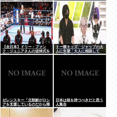
ゲーム三昧だ」一週間後「お
届け物でーす」（ヽ´ん`）
「そう…」
【全日本】ドリー・ファン
トー横キッズ、ジャップの大
ク・ジュニアさんの追悼式を
人に失望「大人に相談して
実施 スピニング・トー・ホー
も、具体的に何もしてくれな
ルドも流れる
い。結果的に傷つく。福祉は
自由が奪われる」
ゼレンスキー「北朝鮮がロシ
日本は核を持つべきだと思う
アを支援しているのだから韓
人集合
国もウクライナを支援しろ」