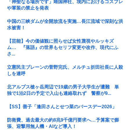
「神聖なる場所です」靖国神社、境内におけるコスプレ
や軍装の禁止を発表
中国の三峡ダムが全開放流を実施…長江流域で深刻な洪
水被害！
【芸能】今の価値観に照らせば女性蔑視やルッキズ
ム… 『落語』の世界もセリフ変更や改作、現代にふ
さ...
立憲民主ブレーンの菅野完氏、メルチュ折田社長に人殺
しを連呼
北アルプス槍ヶ岳周辺で19歳の男子大学生が遭難 単
独で1泊2日の予定で入山も連絡取れず 警察が9...
【SS】善子「逢田さんとせつ菜のバースデー2026」
防衛費、過去最大の約8兆9千億円要求へ…予算案で膨
張、迎撃用無人機・AIなど導入！