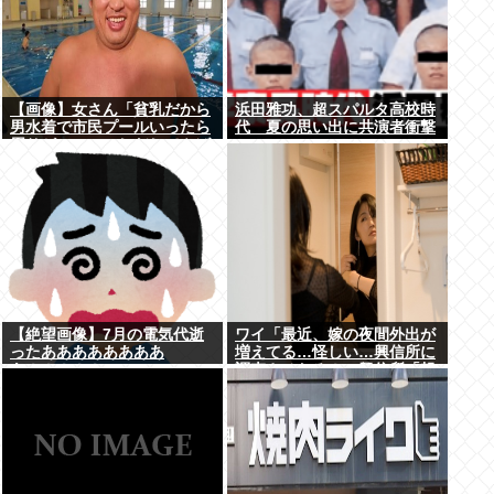
【画像】女さん「貧乳だから
浜田雅功、超スパルタ高校時
男水着で市民プールいったら
代 夏の思い出に共演者衝撃
周りがコソコソしだしてやば
いwww」5万いいね
【絶望画像】7月の電気代逝
ワイ「最近、嫁の夜間外出が
ったああああああああ
増えてる…怪しい…興信所に
あ！！！！！
調査させたろ！」興信所「報
告します」⇒結果www