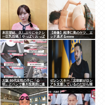
本田望結、久しぶりにセクシ
【画像】相澤仁美のケツ、エ
ー巨乳投稿！やっぱりおっぱ
ッチ過ぎるwww
いでかかった！
大阪 80代女性の手に「公
ゼレンスキー「北朝鮮がロシ
明」とペンで書き投票所に連
アを支援しているのだから韓
れて行き投票干渉 60女を送
国もウクライナを支援しろ」
検【いさ酒場】