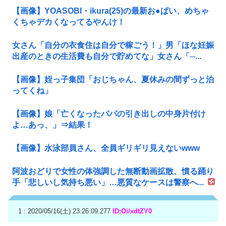
【画像】YOASOBI・ikura(25)の最新お●ぱい、めちゃ
くちゃデカくなってるやんけ！
女さん「自分の衣食住は自分で稼ごう！」男「ほな妊娠
出産のときの生活費も自分で貯めてな」女さん「─...
【画像】姪っ子集団「おじちゃん、夏休みの間ずっと泊
ってくね」
【画像】娘「亡くなったパパの引き出しの中身片付け
よ…あっ、」⇒結果！
【画像】水泳部員さん、全員ギリギリ見えないwww
阿波おどりで女性の体強調した無断動画拡散、憤る踊り
手「悲しいし気持ち悪い」…悪質なケースは警察へ...
1 : 2020/05/16(土) 23:26:09.277
ID:Oi/xdtZY0