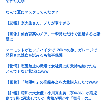
できたんや
なんで夏にマスクしてんだァ？
【悲報】京大生さん、ノリが寒すぎる
【画像】仙台育英のチア、一瞬見ただけで勃起すると話
題に
マーモットがヒッチハイクで120kmの旅。ガレージで
発見され逃亡を試みるも無事保護
【驚愕】恋愛禁止の職場で女社員に好意持ち続けたら→
とんでもない状況にwww
【画像】「崎陽軒」の高級弁当を大量購入したでwww
【訃報】昭和の大女優・小川真由美（享年86）が鹿児
島で3月に死去していた 実娘が明かす「毒母」の...