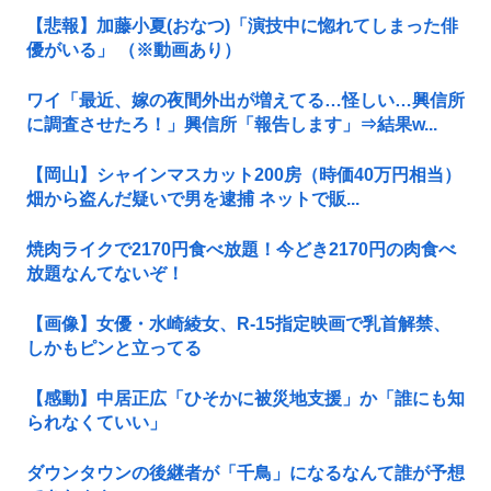
【悲報】加藤小夏(おなつ)「演技中に惚れてしまった俳
優がいる」 （※動画あり）
ワイ「最近、嫁の夜間外出が増えてる…怪しい…興信所
に調査させたろ！」興信所「報告します」⇒結果w...
【岡山】シャインマスカット200房（時価40万円相当）
畑から盗んだ疑いで男を逮捕 ネットで販...
焼肉ライクで2170円食べ放題！今どき2170円の肉食べ
放題なんてないぞ！
【画像】女優・水崎綾女、R-15指定映画で乳首解禁、
しかもピンと立ってる
【感動】中居正広「ひそかに被災地支援」か「誰にも知
られなくていい」
ダウンタウンの後継者が「千鳥」になるなんて誰が予想