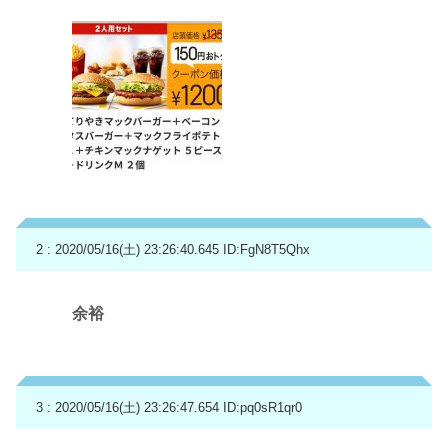
2 : 2020/05/16(土) 23:26:40.645
ID:FgN8T5Qhx
余裕
3 : 2020/05/16(土) 23:26:47.654
ID:pq0sR1qr0