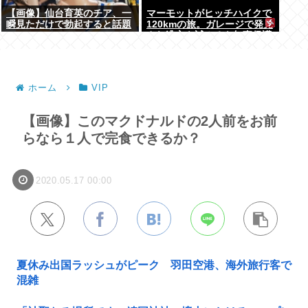
【画像】仙台育英のチア、一
マーモットがヒッチハイクで
瞬見ただけで勃起すると話題
120kmの旅。ガレージで発見
に
され逃亡を試みるも無事保護
ホーム
VIP
【画像】このマクドナルドの2人前をお前
らなら１人で完食できるか？
2020.05.17 00:00
夏休み出国ラッシュがピーク 羽田空港、海外旅行客で
混雑