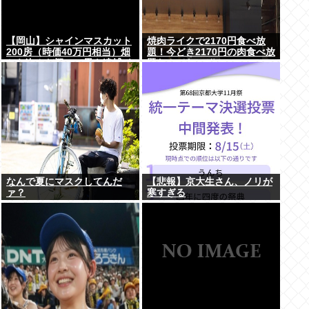
【岡山】シャインマスカット
焼肉ライクで2170円食べ放
200房（時価40万円相当）畑
題！今どき2170円の肉食べ放
から盗んだ疑いで男を逮捕 ネ
題なんてないぞ！
ットで販売
なんで夏にマスクしてんだ
【悲報】京大生さん、ノリが
ァ？
寒すぎる