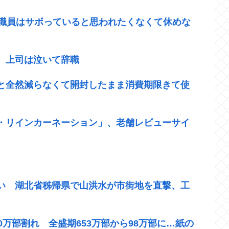
 職員はサボっていると思われたくなくて休めな
。上司は泣いて辞職
と全然減らなくて開封したまま消費期限きて使
・リインカーネーション」、老舗レビューサイ
い 湖北省秭帰県で山洪水が市街地を直撃、工
万部割れ 全盛期653万部から98万部に…紙の