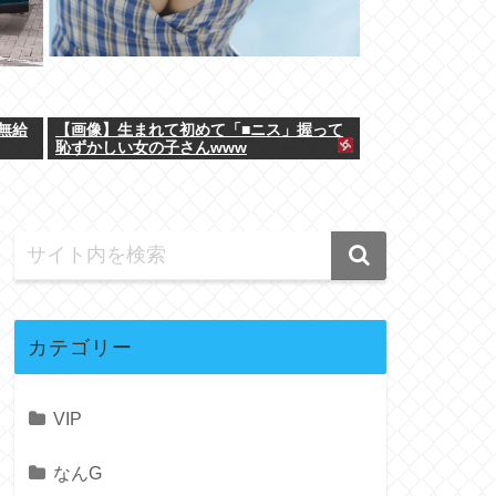
、無給
【画像】生まれて初めて「■ニス」握って
恥ずかしい女の子さんwww
カテゴリー
VIP
なんG