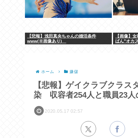
【悲報】浅田真央ちゃんの婚活条件
【画像】女
www(※画像あり)
ばん"オカ
ょ･････
ホーム
嫌儲
【悲報】ゲイクラブクラスタ
染 収容者254人と職員23人
2020.05.17 02:57