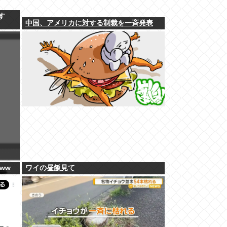
す
中国、アメリカに対する制裁を一斉発表
ww
ワイの昼飯見て