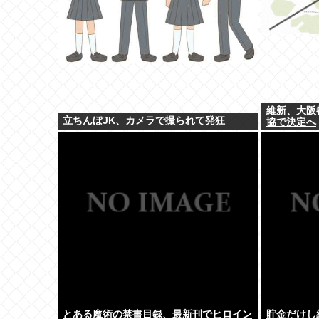
維新、大阪
立ちんぼJK、カメラで撮られて発狂
協で決定へ
とある魔術の禁書目録、最新刊でヒロイン
貯金だけし