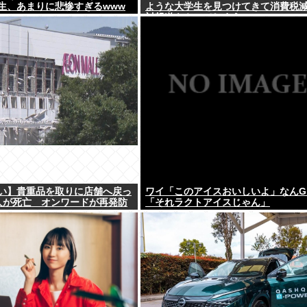
生、あまりに悲惨すぎるwww
ような大学生を見つけてきて消費税
対報道をやってしまう
い】貴重品を取りに店舗へ戻っ
ワイ「このアイスおいしいよ」なんG
人が死亡 オンワードが再発防
「それラクトアイスじゃん」