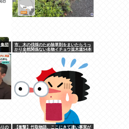
ク集団
市、木の伐採のため除草剤をまいたらうっ
かり全然関係ない名物イチョウ並木道54本
を全滅させてしまう(・ω<)
わりの
【衝撃】竹取物語、ここにきて凄い事実が