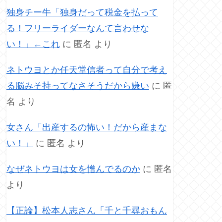
独身チー牛「独身だって税金を払って
る！フリーライダーなんて言わせな
い！」←これ
に
匿名
より
ネトウヨとか任天堂信者って自分で考え
る脳みそ持ってなさそうだから嫌い
に
匿
名
より
女さん「出産するの怖い！だから産まな
い！」
に
匿名
より
なぜネトウヨは女を憎んでるのか
に
匿名
より
【正論】松本人志さん「千と千尋おもん