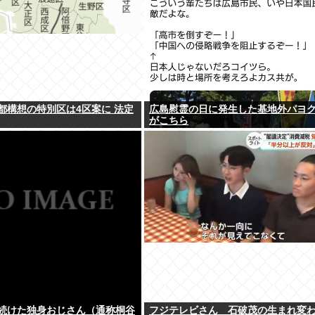
都構想の特別区は4区案に 法定
広島慰霊の日に発生した基地外パヨ
がこちら
続けた独身おじさん（通称桐谷
フジテレビさん 石破茂の生まれ変