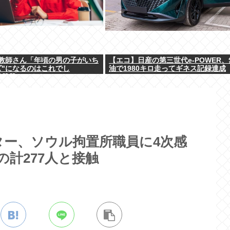
教師さん「年頃の男の子がいち
【エコ】日産の第三世代e-POWER
ズ"になるのはこれでし
油で1980キロ走ってギネス記録達成
？♡♡♡」→！！
ー、ソウル拘置所職員に4次感
の計277人と接触