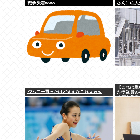
戦争決着www
さん）の人
【これは重
ジムニー買ったけどええなこれｗｗｗ
た従業員3
止策を発表