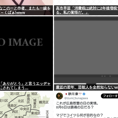
なこのーと作者、またも一線を
高市早苗「消費税は絶対に2年後増税
～くぱぁ)www
る。私の覚悟だ。」
「ありがとう」と言うエッヂャ
最近の若年、芸能人を全然知らないw
にされてしまう…