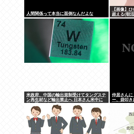
【画像】ひ
人間関係って本当に面倒なんだよな
超える(朝活
米政府、中国の輸出規制受けてタングステ
仲居さんに
ン再生材など輸出禁止へ 日本さん米中に
ー、袋叩き
挟み撃ちされる形に