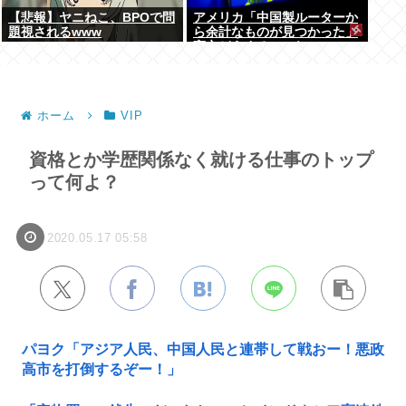
【悲報】ヤニねこ、BPOで問
アメリカ「中国製ルーターか
題視されるwww
ら余計なものが見つかった」
高市どうするのこれ
ホーム
VIP
資格とか学歴関係なく就ける仕事のトップ
って何よ？
2020.05.17 05:58
パヨク「アジア人民、中国人民と連帯して戦おー！悪政
高市を打倒するぞー！」