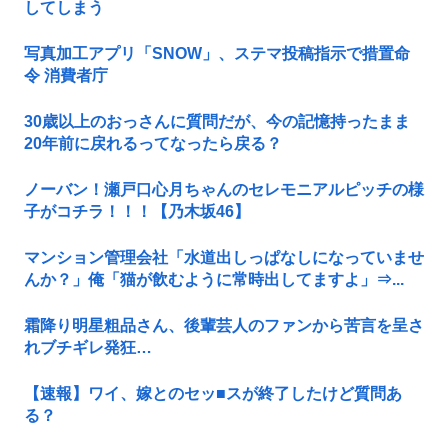
してしまう
写真加工アプリ「SNOW」、ステマ投稿指示で措置命
令 消費者庁
30歳以上のおっさんに質問だが、今の記憶持ったまま
20年前に戻れるってなったら戻る？
ノーバン！瀬戸口心月ちゃんのセレモニアルピッチの様
子がコチラ！！！【乃木坂46】
マンション管理会社「水道出しっぱなしになっていませ
んか？」俺「猫が飲むように常時出してますよ」⇒...
霜降り明星粗品さん、後輩芸人のファンから苦言を呈さ
れブチギレ発狂…
【速報】ワイ、嫁とのセッ■スが終了したけど質問あ
る？