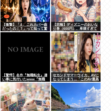
【衝撃】「え、これカバー曲
【悲報】ディズニーのおいな
だったの！？」って知って驚
り巻（600円）、卑猥すぎて
いた曲あげてけ
賛否両論www
【驚愕】名作『無職転生』凄
セカンドサマーウイカ、AVに
い事に気付いたwww『無職
なってしまう…「このAV最高
転生』ってなろうっぽくない
やで！」
からおすすめって言われたか
ら見たのだけど…もしかし
て…