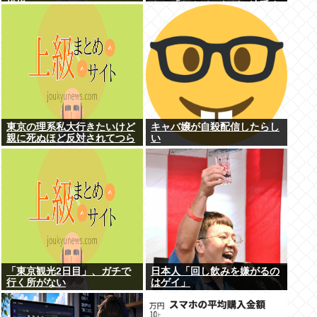
模様www
ん」「ちんぽ」などと連呼す
る不審な音声が大音量で流れ
る 犯人は不明
東京の理系私大行きたいけど
キャバ嬢が自殺配信したらし
親に死ぬほど反対されてつら
い
い
「東京観光2日目」、ガチで
日本人「回し飲みを嫌がるの
行く所がない
はゲイ」