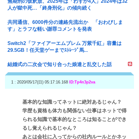
無期刑の仮釈放、2025年は「わずか4人」2024年は32
人が獄中死…「終身刑化」の傾向続く
共同通信、6000件分の連絡先流出か 「おわびしま
す」とラフな軽い謝罪コメントを発表
Switch2「ファイアーエムブレム 万紫千紅」容量は
29.5GB！任天堂ゲーまでｽﾄﾚｰｼﾞ馬...
結婚式の二次会で知り合った娘達と乱交した話
1 : 2020/05/17(日) 05:17:16.168
ID:Tp4n3p2va
基本的な知識ってネットに絶対あるじゃん？
学歴も資格も体力も関係ない仕事はネットで得
られる知識で基本的なところは知ることができ
るし覚えられるじゃん？
あとは会社に入ってからの社内ルールとかネッ