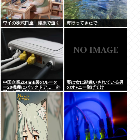
ワイの株式口座 爆損で逝く
海行ってきたで
中国企業Zbtlink製のルータ
実は女に勘違いされている男
ー20機種にバックドア… 外
のオ●ニー挙げてけ
部から完全制御のおそれ