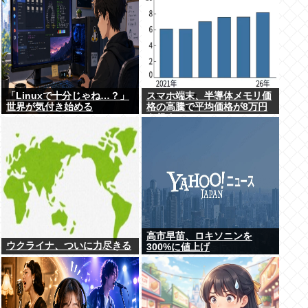
「Linuxで十分じゃね…？」
スマホ端末、半導体メモリ価
世界が気付き始める
格の高騰で平均価格が8万円
を超す
高市早苗、ロキソニンを
ウクライナ、ついに力尽きる
300%に値上げ