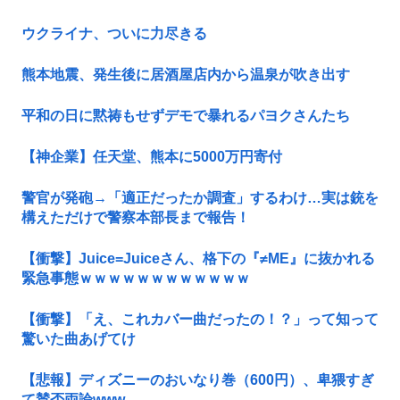
ウクライナ、ついに力尽きる
熊本地震、発生後に居酒屋店内から温泉が吹き出す
平和の日に黙祷もせずデモで暴れるパヨクさんたち
【神企業】任天堂、熊本に5000万円寄付
警官が発砲→「適正だったか調査」するわけ…実は銃を
構えただけで警察本部長まで報告！
【衝撃】Juice=Juiceさん、格下の『≠ME』に抜かれる
緊急事態ｗｗｗｗｗｗｗｗｗｗｗｗ
【衝撃】「え、これカバー曲だったの！？」って知って
驚いた曲あげてけ
【悲報】ディズニーのおいなり巻（600円）、卑猥すぎ
て賛否両論www