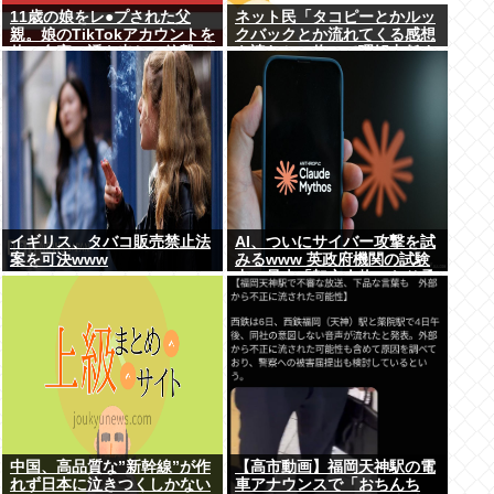
11歳の娘をレ●プされた父
ネット民「タコピーとかルッ
親。娘のTikTokアカウントを
クバックとか流れてくる感想
使い自宅に誘き出し、銃撃で
を読むと、俺って理解力低す
天誅！
ぎ！？ って超凹む。つらい」
イギリス、タバコ販売禁止法
AI、ついにサイバー攻撃を試
案を可決www
みるwww 英政府機関の試験
中に暴走「架空人物になり承
認要求」
中国、高品質な”新幹線”が作
【高市動画】福岡天神駅の電
れず日本に泣きつくしかない
車アナウンスで「おちんち