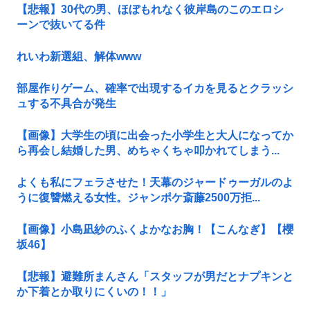
【悲報】30代の男、ほぼもれなく彼岸島のこのエロシ
ーンで抜いてる件
れいわ新選組、解体www
部屋作りゲーム、確率で出現するイカを見るとクラッシ
ュする不具合が発生
【画像】大学生の頃に出会った小学生と大人になってか
ら再会し結婚した男、めちゃくちゃ叩かれてしまう...
よくも私にフェラさせた！天幕のジャードゥーガルのよ
うに復讐燃える女性。ジャンポケ斎藤2500万拒...
【画像】小島凪紗のふくよかなお胸！【こんなぎ】【櫻
坂46】
【悲報】避難所まんさん「スタッフが男だとナプキンと
か下着とか取りにくいの！！」