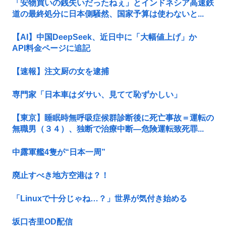
「安物買いの銭失いだったねぇ」とインドネシア高速鉄
道の最終処分に日本側騒然、国家予算は使わないと...
【AI】中国DeepSeek、近日中に「大幅値上げ」か
API料金ページに追記
【速報】注文厨の女を逮捕
専門家「日本車はダサい、見てて恥ずかしい」
【東京】睡眠時無呼吸症候群診断後に死亡事故＝運転の
無職男（３４）、独断で治療中断―危険運転致死罪...
中露軍艦4隻が“日本一周”
廃止すべき地方空港は？！
「Linuxで十分じゃね…？」世界が気付き始める
坂口杏里OD配信