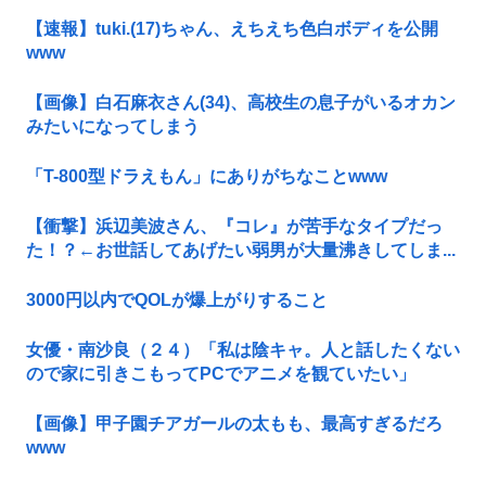
【速報】tuki.(17)ちゃん、えちえち色白ボディを公開
www
【画像】白石麻衣さん(34)、高校生の息子がいるオカン
みたいになってしまう
「T-800型ドラえもん」にありがちなことwww
【衝撃】浜辺美波さん、『コレ』が苦手なタイプだっ
た！？←お世話してあげたい弱男が大量沸きしてしま...
3000円以内でQOLが爆上がりすること
女優・南沙良（２４）「私は陰キャ。人と話したくない
ので家に引きこもってPCでアニメを観ていたい」
【画像】甲子園チアガールの太もも、最高すぎるだろ
www