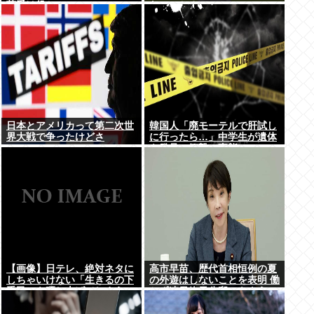
荷受け役か
ないのか？
日本とアメリカって第二次世
韓国人「廃モーテルで肝試し
界大戦で争ったけどさ
に行ったら…」中学生が遺体
を発見、衝撃の事態に
【画像】日テレ、絶対ネタに
高市早苗、歴代首相恒例の夏
しちゃいけない「生きるの下
の外遊はしないことを表明 働
手民」を晒し上げてしまう
かず連日終日公邸のもよう