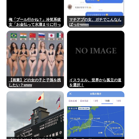
俺「プール行かね？」冷笑系彼
マチアプの女、ガチでこんなん
女「お金払って水溜まりに行っ
ばっかwww
てどうすんの」→こういう女と
付き合ってられる？？
【画素】どの女の子と子孫を残
イスラエル、世界から孤立の道
したい？www
を選択！