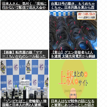
日本人さん、気付く 「現地に
台風15号の動き、もうめちゃ
行かないで配信で花火大会や
くちゃ。日本列島を東から西
フジロックを楽しめばいいん
に横断
だ」
【画像】転売屋の娘「ママ
【富山】グエン容疑者ら2人
ー！ちいかわのシール貼った
を逮捕 太陽光発電所から銅線
よー！」親「！！！！！！」
ケーブルを盗む
「ゾンビたばこ」密輸疑い 韓
日本人はなぜ戦争の話になる
国籍と日本人の男2人逮捕、
と被害にあったことしか話さ