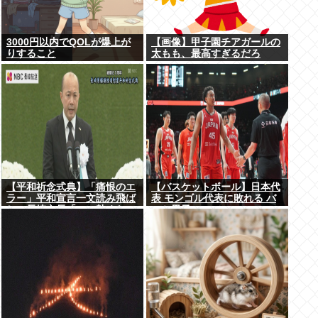
3000円以内でQOLが爆上が
【画像】甲子園チアガールの
りすること
太もも、最高すぎるだろ
www
【平和祈念式典】「痛恨のエ
【バスケットボール】日本代
ラー」平和宣言一文読み飛ば
表 モンゴル代表に敗れる バ
し…長崎市長「つい熱くなっ
スケ男子
て」NPT義務履行求める重要
一文