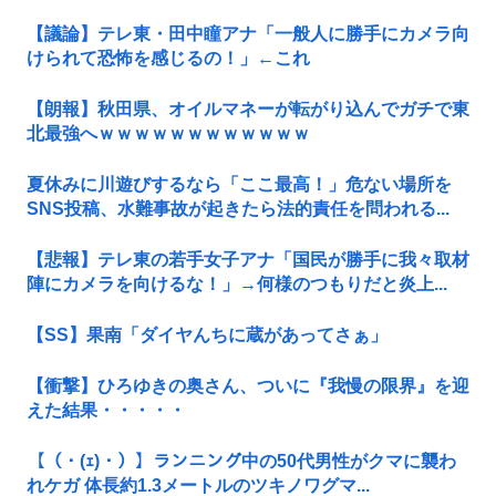
【議論】テレ東・田中瞳アナ「一般人に勝手にカメラ向
けられて恐怖を感じるの！」←これ
【朗報】秋田県、オイルマネーが転がり込んでガチで東
北最強へｗｗｗｗｗｗｗｗｗｗｗｗ
夏休みに川遊びするなら「ここ最高！」危ない場所を
SNS投稿、水難事故が起きたら法的責任を問われる...
【悲報】テレ東の若手女子アナ「国民が勝手に我々取材
陣にカメラを向けるな！」→何様のつもりだと炎上...
【SS】果南「ダイヤんちに蔵があってさぁ」
【衝撃】ひろゆきの奥さん、ついに『我慢の限界』を迎
えた結果・・・・・
【（・(ｪ)・）】ランニング中の50代男性がクマに襲わ
れケガ 体長約1.3メートルのツキノワグマ...