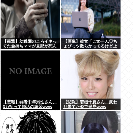
【衝撃】幼稚園のころイキっ
【画像】彼女「ごめーん♡ち
てた金持ちママが旦那が死ん
ょびっツ散らかってるけど上
だ結果･････⇒！！
がって～～～！」⇒！！
【悲報】弱者中年男性さん、
【悲報】若槻千夏さん、変わ
3万払って婚活の練習www
り果てた姿で発見www