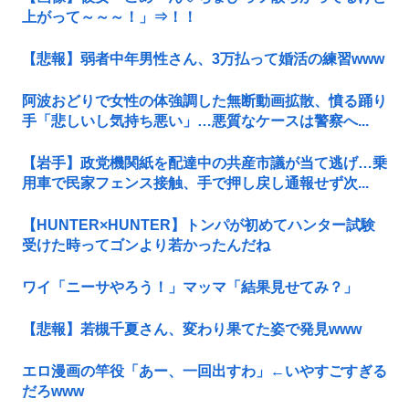
上がって～～～！」⇒！！
【悲報】弱者中年男性さん、3万払って婚活の練習www
阿波おどりで女性の体強調した無断動画拡散、憤る踊り
手「悲しいし気持ち悪い」…悪質なケースは警察へ...
【岩手】政党機関紙を配達中の共産市議が当て逃げ…乗
用車で民家フェンス接触、手で押し戻し通報せず次...
【HUNTER×HUNTER】トンパが初めてハンター試験
受けた時ってゴンより若かったんだね
ワイ「ニーサやろう！」マッマ「結果見せてみ？」
【悲報】若槻千夏さん、変わり果てた姿で発見www
エロ漫画の竿役「あー、一回出すわ」←いやすごすぎる
だろwww