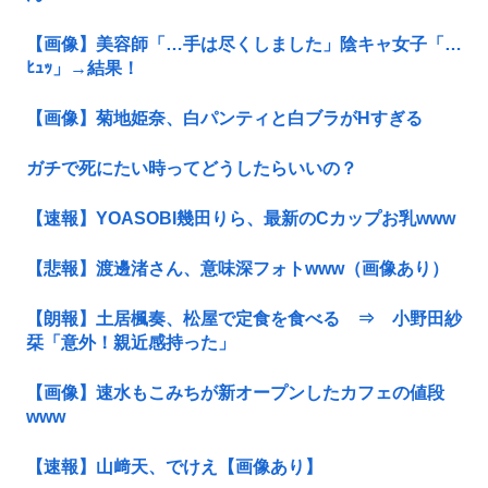
【画像】美容師「…手は尽くしました」陰キャ女子「…
ﾋｭｯ」→結果！
【画像】菊地姫奈、白パンティと白ブラがHすぎる
ガチで死にたい時ってどうしたらいいの？
【速報】YOASOBI幾田りら、最新のCカップお乳www
【悲報】渡邊渚さん、意味深フォトwww（画像あり）
【朗報】土居楓奏、松屋で定食を食べる ⇒ 小野田紗
栞「意外！親近感持った」
【画像】速水もこみちが新オープンしたカフェの値段
www
【速報】山﨑天、でけえ【画像あり】