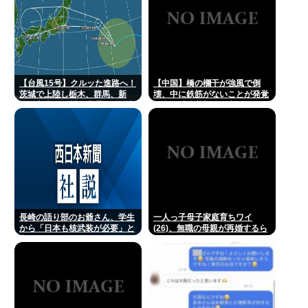
【台風15号】クルッた進路へ！
【中国】橋の欄干が強風で倒
茨城で上陸し栃木、群馬、新
壊、中に鉄筋がないことが発覚
潟、富山、石川を蹂躙して日本
＝当局「接着剤で固定した」
海へ
長崎の語り部のお爺さん、学生
一人っ子母子家庭育ちワイ
から「日本も核武装が必要」と
(26)、無職の母親が再婚するら
言われ発狂
しくて驚愕