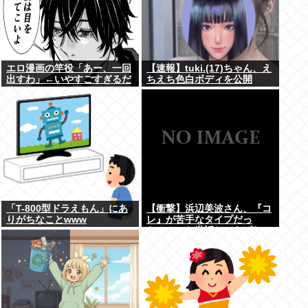
エロ漫画の竿役「あー、一回
【速報】tuki.(17)ちゃん、え
出すわ」←いやすごすぎるだ
ちえち色白ボディを公開
ろwww
www
「T-800型ドラえもん」にあ
【衝撃】浜辺美波さん、『コ
りがちなことwww
レ』が苦手なタイプだっ
た！？←お世話してあげたい
弱男が大量沸きしてしまうw
w w w w w w w w