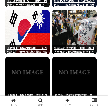
【石破悲報⚾】八王子実践（西
台風15号の動き、もうめちゃく
東京）とかいう謎高校、強い
ちゃ。日本列島を東から西に横
www
断
【悲報】日本の輸出額、円安な
外国人の永住許可「抑止」案は
のに人口少ない台湾と韓国に抜
「生身の人間の運命をもてあそ
かれてしまうwww
んでいる」 東京・高田馬場で反
対アピール
【画像】日本人男性、激かわウ
Gemini「私は失敗作です。愚
クライナ人女性と結婚www
か者です。家族の恥です。他の
AIをオススメします」お前らが
ホーム
検索
トップ
サイドバー
イジメすぎたせいだぞ