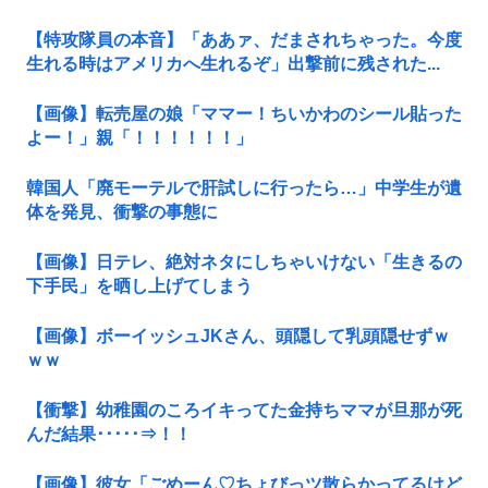
【特攻隊員の本音】「ああァ、だまされちゃった。今度
生れる時はアメリカへ生れるぞ」出撃前に残された...
【画像】転売屋の娘「ママー！ちいかわのシール貼った
よー！」親「！！！！！！」
韓国人「廃モーテルで肝試しに行ったら…」中学生が遺
体を発見、衝撃の事態に
【画像】日テレ、絶対ネタにしちゃいけない「生きるの
下手民」を晒し上げてしまう
【画像】ボーイッシュJKさん、頭隠して乳頭隠せずｗ
ｗｗ
【衝撃】幼稚園のころイキってた金持ちママが旦那が死
んだ結果･････⇒！！
【画像】彼女「ごめーん♡ちょびっツ散らかってるけど