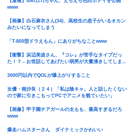
【速報】tuki.(17)ちゃん、えちえち色白ボディを公開
www
【画像】白石麻衣さん(34)、高校生の息子がいるオカン
みたいになってしまう
「T-800型ドラえもん」にありがちなことwww
【衝撃】浜辺美波さん、『コレ』が苦手なタイプだっ
た！？←お世話してあげたい弱男が大量沸きしてしま...
3000円以内でQOLが爆上がりすること
女優・南沙良（２４）「私は陰キャ。人と話したくない
ので家に引きこもってPCでアニメを観ていたい」
【画像】甲子園チアガールの太もも、最高すぎるだろ
www
爆走ハムスターさん ダイナミックかわいい