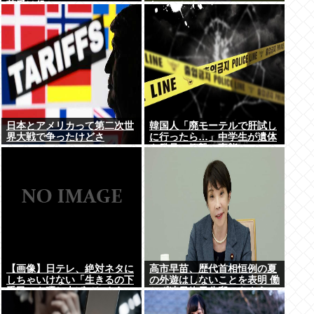
荷受け役か
ないのか？
日本とアメリカって第二次世
韓国人「廃モーテルで肝試し
界大戦で争ったけどさ
に行ったら…」中学生が遺体
を発見、衝撃の事態に
【画像】日テレ、絶対ネタに
高市早苗、歴代首相恒例の夏
しちゃいけない「生きるの下
の外遊はしないことを表明 働
手民」を晒し上げてしまう
かず連日終日公邸のもよう