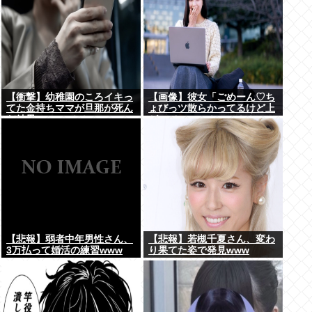
【衝撃】幼稚園のころイキっ
【画像】彼女「ごめーん♡ち
てた金持ちママが旦那が死ん
ょびっツ散らかってるけど上
だ結果･････⇒！！
がって～～～！」⇒！！
【悲報】弱者中年男性さん、
【悲報】若槻千夏さん、変わ
3万払って婚活の練習www
り果てた姿で発見www