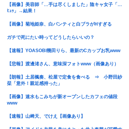
【画像】美容師「…手は尽くしました」陰キャ女子「…
ﾋｭｯ」→結果！
【画像】菊地姫奈、白パンティと白ブラがHすぎる
ガチで死にたい時ってどうしたらいいの？
【速報】YOASOBI幾田りら、最新のCカップお乳www
【悲報】渡邊渚さん、意味深フォトwww（画像あり）
【朗報】土居楓奏、松屋で定食を食べる ⇒ 小野田紗
栞「意外！親近感持った」
【画像】速水もこみちが新オープンしたカフェの値段
www
【速報】山﨑天、でけえ【画像あり】