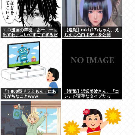
エロ漫画の竿役「あー、一回
【速報】tuki.(17)ちゃん、え
出すわ」←いやすごすぎるだ
ちえち色白ボディを公開
ろwww
www
「T-800型ドラえもん」にあ
【衝撃】浜辺美波さん、『コ
りがちなことwww
レ』が苦手なタイプだっ
た！？←お世話してあげたい
弱男が大量沸きしてしまうw
w w w w w w w w