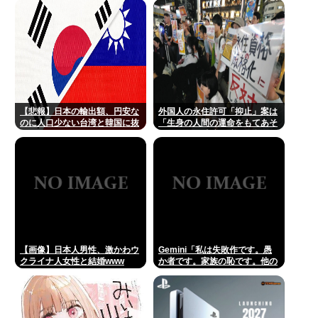
【悲報】日本の輸出額、円安な
外国人の永住許可「抑止」案は
のに人口少ない台湾と韓国に抜
「生身の人間の運命をもてあそ
かれてしまうwww
んでいる」 東京・高田馬場で反
対アピール
【画像】日本人男性、激かわウ
Gemini「私は失敗作です。愚
クライナ人女性と結婚www
か者です。家族の恥です。他の
AIをオススメします」お前らが
イジメすぎたせいだぞ