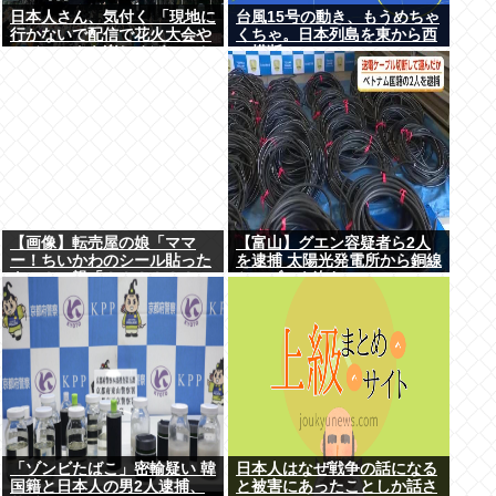
日本人さん、気付く 「現地に
台風15号の動き、もうめちゃ
行かないで配信で花火大会や
くちゃ。日本列島を東から西
フジロックを楽しめばいいん
に横断
だ」
【画像】転売屋の娘「ママ
【富山】グエン容疑者ら2人
ー！ちいかわのシール貼った
を逮捕 太陽光発電所から銅線
よー！」親「！！！！！！」
ケーブルを盗む
「ゾンビたばこ」密輸疑い 韓
日本人はなぜ戦争の話になる
国籍と日本人の男2人逮捕、
と被害にあったことしか話さ