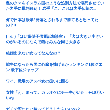
檻のクマをイスラム国のような処刑方法で溺死させてい
た岩手に批判殺到！ 岩手「こ、これは岩手伝統の...
何で日本は原爆2発落とされるまで勝てると思ってた
の？‎✈
( ´ん`)「はい嫌儲子供電話相談室」 「犬は大きい小さい
のがいるのになんで猫はみんな同じ大きさ...
結婚出来ない女ってなんなの？
戦争になったら国に心臓を捧げるかランキング1位グエ
ン 最下位ジャップ
ワイ、職場のアスペ女の扱いに困る
女性「え、まって。カラオケにチー牛がいた」⬅10万い
いね
ガチで死にたい時ってどうしたらいいの？