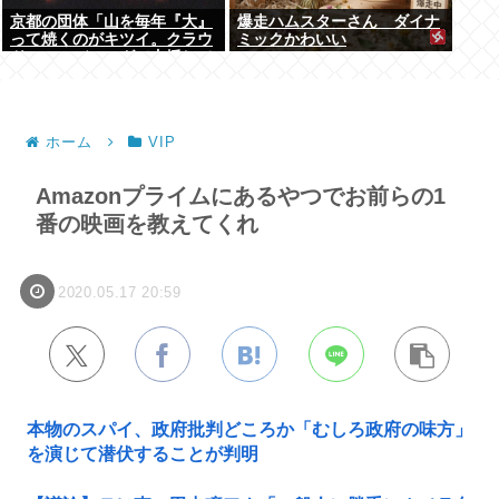
京都の団体「山を毎年『大』
爆走ハムスターさん ダイナ
って焼くのがキツイ。クラウ
ミックかわいい
ドファンディングで支援して
ください」
ホーム
VIP
Amazonプライムにあるやつでお前らの1
番の映画を教えてくれ
2020.05.17 20:59
本物のスパイ、政府批判どころか「むしろ政府の味方」
を演じて潜伏することが判明