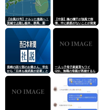
【台風15号】クルッた進路へ！
【中国】橋の欄干が強風で倒
茨城で上陸し栃木、群馬、新
壊、中に鉄筋がないことが発覚
潟、富山、石川を蹂躙して日本
＝当局「接着剤で固定した」
海へ
長崎の語り部のお爺さん、学生
一人っ子母子家庭育ちワイ
から「日本も核武装が必要」と
(26)、無職の母親が再婚するら
言われ発狂
しくて驚愕