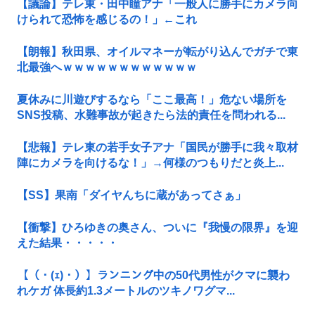
【議論】テレ東・田中瞳アナ「一般人に勝手にカメラ向
けられて恐怖を感じるの！」←これ
【朗報】秋田県、オイルマネーが転がり込んでガチで東
北最強へｗｗｗｗｗｗｗｗｗｗｗｗ
夏休みに川遊びするなら「ここ最高！」危ない場所を
SNS投稿、水難事故が起きたら法的責任を問われる...
【悲報】テレ東の若手女子アナ「国民が勝手に我々取材
陣にカメラを向けるな！」→何様のつもりだと炎上...
【SS】果南「ダイヤんちに蔵があってさぁ」
【衝撃】ひろゆきの奥さん、ついに『我慢の限界』を迎
えた結果・・・・・
【（・(ｪ)・）】ランニング中の50代男性がクマに襲わ
れケガ 体長約1.3メートルのツキノワグマ...