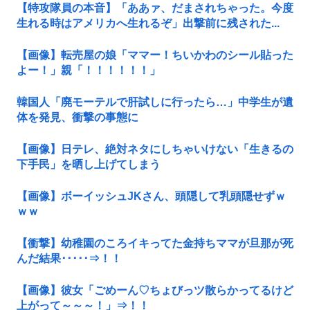
【特攻隊員の本音】「ああァ、だまされちゃった。今度
生れる時はアメリカへ生れるぞ」出撃前に残された...
【画像】転売屋の娘「ママー！ちいかわのシール貼った
よー！」親「！！！！！！」
韓国人「廃モーテルで肝試しに行ったら…」中学生が遺
体を発見、衝撃の事態に
【画像】日テレ、絶対ネタにしちゃいけない「生きるの
下手民」を晒し上げてしまう
【画像】ボーイッシュJKさん、頭隠して乳頭隠せずｗ
ｗｗ
【衝撃】幼稚園のころイキってた金持ちママが旦那が死
んだ結果･････⇒！！
【画像】彼女「ごめーん♡ちょびっツ散らかってるけど
上がって～～～！」⇒！！