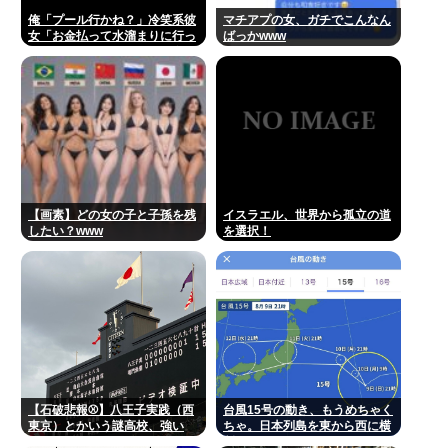
俺「プール行かね？」冷笑系彼
マチアプの女、ガチでこんなん
女「お金払って水溜まりに行っ
ばっかwww
てどうすんの」→こういう女と
付き合ってられる？？
【画素】どの女の子と子孫を残
イスラエル、世界から孤立の道
したい？www
を選択！
【石破悲報⚾】八王子実践（西
台風15号の動き、もうめちゃく
東京）とかいう謎高校、強い
ちゃ。日本列島を東から西に横
www
断