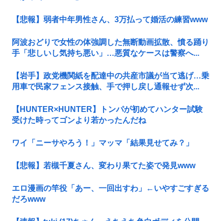
【悲報】弱者中年男性さん、3万払って婚活の練習www
阿波おどりで女性の体強調した無断動画拡散、憤る踊り
手「悲しいし気持ち悪い」…悪質なケースは警察へ...
【岩手】政党機関紙を配達中の共産市議が当て逃げ…乗
用車で民家フェンス接触、手で押し戻し通報せず次...
【HUNTER×HUNTER】トンパが初めてハンター試験
受けた時ってゴンより若かったんだね
ワイ「ニーサやろう！」マッマ「結果見せてみ？」
【悲報】若槻千夏さん、変わり果てた姿で発見www
エロ漫画の竿役「あー、一回出すわ」←いやすごすぎる
だろwww