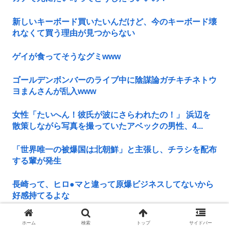
新しいキーボード買いたいんだけど、今のキーボード壊
れなくて買う理由が見つからない
ゲイが食ってそうなグミwww
ゴールデンボンバーのライブ中に陰謀論ガチキチネトウ
ヨまんさんが乱入www
女性「たいへん！彼氏が波にさらわれたの！」 浜辺を
散策しながら写真を撮っていたアベックの男性、4...
「世界唯一の被爆国は北朝鮮」と主張し、チラシを配布
する輩が発生
長崎って、ヒロ●マと違って原爆ビジネスしてないから
好感持てるよな
【画像】重音テト（31）←ワイ（19）「うおwババアや
ホーム
検索
トップ
サイドバー