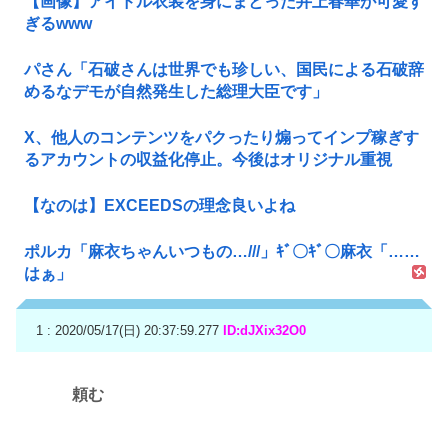
【画像】アイドル衣装を身にまとった井上春華が可愛す
ぎるwww
パさん「石破さんは世界でも珍しい、国民による石破辞
めるなデモが自然発生した総理大臣です」
X、他人のコンテンツをパクったり煽ってインプ稼ぎす
るアカウントの収益化停止。今後はオリジナル重視
【なのは】EXCEEDSの理念良いよね
ポルカ「麻衣ちゃんいつもの…///」ｷﾞ〇ｷﾞ〇麻衣「……
はぁ」
1 : 2020/05/17(日) 20:37:59.277
ID:dJXix32O0
頼む