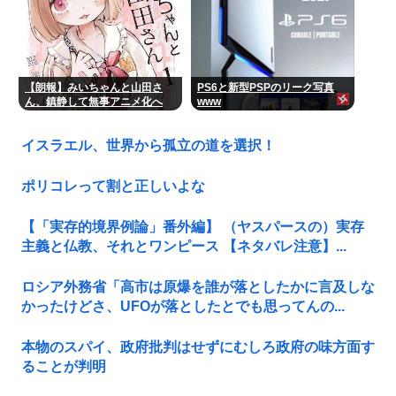
【朗報】みいちゃんと山田さ
PS6と新型PSPのリーク写真
ん、鎮静して無事アニメ化へ
www
www
イスラエル、世界から孤立の道を選択！
ポリコレって割と正しいよな
【「実存的境界例論」番外編】 （ヤスパースの）実存
主義と仏教、それとワンピース 【ネタバレ注意】...
ロシア外務省「高市は原爆を誰が落としたかに言及しな
かったけどさ、UFOが落としたとでも思ってんの...
本物のスパイ、政府批判はせずにむしろ政府の味方面す
ることが判明