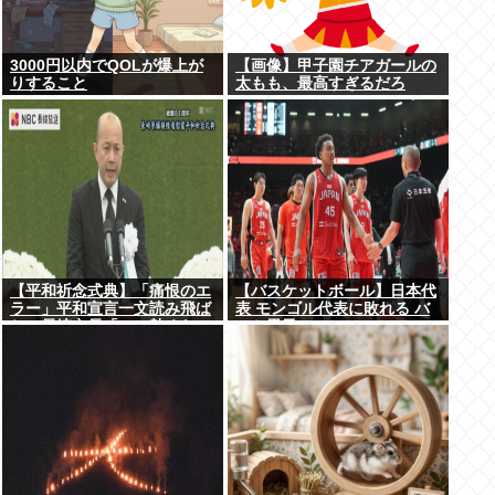
3000円以内でQOLが爆上が
【画像】甲子園チアガールの
りすること
太もも、最高すぎるだろ
www
【平和祈念式典】「痛恨のエ
【バスケットボール】日本代
ラー」平和宣言一文読み飛ば
表 モンゴル代表に敗れる バ
し…長崎市長「つい熱くなっ
スケ男子
て」NPT義務履行求める重要
一文